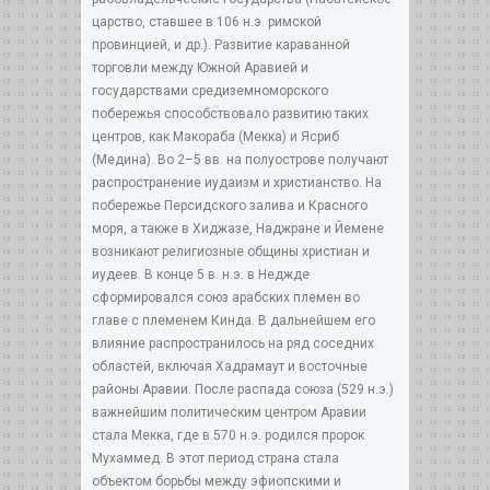
царство, ставшее в 106 н.э. римской
провинцией, и др.). Развитие караванной
торговли между Южной Аравией и
государствами средиземноморского
побережья способствовало развитию таких
центров, как Макораба (Мекка) и Ясриб
(Медина). Во 2–5 вв. на полуострове получают
распространение иудаизм и христианство. На
побережье Персидского залива и Красного
моря, а также в Хиджазе, Наджране и Йемене
возникают религиозные общины христиан и
иудеев. В конце 5 в. н.э. в Неджде
сформировался союз арабских племен во
главе с племенем Кинда. В дальнейшем его
влияние распространилось на ряд соседних
областей, включая Хадрамаут и восточные
районы Аравии. После распада союза (529 н.э.)
важнейшим политическим центром Аравии
стала Мекка, где в 570 н.э. родился пророк
Мухаммед. В этот период страна стала
объектом борьбы между эфиопскими и