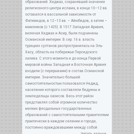
образований. Хиджаз, сохранявший значение
религиозного центра ислама, в конце 10–12 вв.
оставался в вассальной зависимости от
Фатимидов, в 12–13 вв. – Айюбидов, а затем –
мамлюков (с 1425). В 1517 Западная Аравия,
включая Хиджаз и Асир, были подчинены
Османской империи. В сер. 16 в. власть
турецких султанов распространилась на Эль-
Хасу, область на побережье Персидского
залива. С этого момента и до конца Первой
мировой войны Западная и Восточная Аравия
входили (с перерывами) в состав Османской
империи. Значительно большей
самостоятельностью пользовался Неджд,
население которого составляли бедуины и
земледельцы оазисов. Весь этот район
представлял собой огромное количество
мелких феодальных государственных
образований с самостоятельными правителями
практически в каждом селении и городе,
постоянно враждовавшими между собой.
Читать дальше...