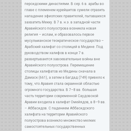
персидскими династиями. В сер. 6 в. арабы во
главе с племенем курейшитов сумели отразить
нападение эфиопских правителей, пытавшихся
захватить Мекку. В 7 в. н.э. в западной части
Аравийского полуострова возникла новая
религия – ислам, и образовалось первое
мусульманское теократическое государство –
Арабский халифат со столицей в Медине. Под
руководством халифов в конце 7 в.
развертываются завоевательные войны вне
Аравийского полуострова. Перемещение
столицы халифатов из Медины сначала в
Дамаск (661), а затем в Багдад (749) привело к
тому, что Аравия стала окраинной областью
огромного государства. В 7–8 вв. большая
часть территории современной Саудовской
Аравии входила в халифат Омейядов, в 8–9 вв.
– Аббасидов. С падением Аббасидского
халифата на территории Аравийского
полуострова возникло множество мелких
самостоятельных государственных