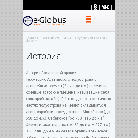
|
|
|
Главная
Континенты
Азия
Саудовская Аравия
История
История
История Саудовской аравии
Территорию Аравийского полуострова с
древнейших времен (2 тыс. до н.э.) населяли
кочевые арабские племена, называвшие себя
«аль-араб» (арабы). В 1 тыс. до н.э. в различных
частях полуострова начинают складываться
древнеарабские государства – Минейское (до
650 до н.э.), Сабейское (ок. 750–115 до н.э.),
Химьяритское царства (ок. 25 до н.э. – 577 н.э.).
В 6–2 вв. до н.э. на севере Аравии возникают
рабовладельческие государства (Набатейское