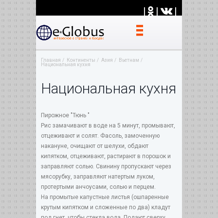
|
|
|
Главная
Континенты
Азия
Вьетнам
Национальная кухня
Национальная кухня
Пирожное "Тюнь "
Рис замачивают в воде на 5 минут, промывают,
отцеживают и солят. Фасоль, замоченную
накануне, очищают от шелухи, обдают
кипятком, отцеживают, растирают в порошок и
заправляют солью. Свинину пропускают через
мясорубку, заправляют натертым луком,
протертыми анчоусами, солью и перцем.
На промытые капустные листья (ошпаренные
крутым кипятком и сложенные по два) кладут
под гнет, чтобы стекла вода. Подают сверху