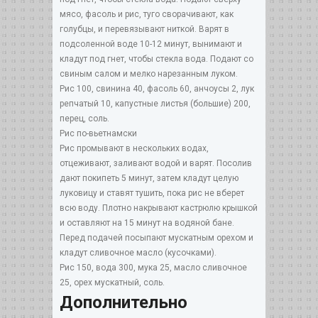
мясо, фасоль и рис, туго сворачивают, как
голубцы, и перевязывают ниткой. Варят в
подсоленной воде 10-12 минут, вынимают и
кладут под гнет, чтобы стекла вода. Подают со
свиным салом и мелко нарезанным луком.
Рис 100, свинина 40, фасоль 60, анчоусы 2, лук
репчатый 10, капустные листья (большие) 200,
перец, соль.
Рис по-вьетнамски
Рис промывают в нескольких водах,
отцеживают, заливают водой и варят. Посолив
дают покипеть 5 минут, затем кладут целую
луковицу и ставят тушить, пока рис не вберет
всю воду. Плотно накрывают кастрюлю крышкой
и оставляют на 15 минут на водяной бане.
Перед подачей посыпают мускатным орехом и
кладут сливочное масло (кусочками).
Рис 150, вода 300, мука 25, масло сливочное
25, орех мускатный, соль.
Дополнительно