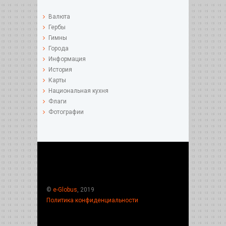
Валюта
Гербы
Гимны
Города
Информация
История
Карты
Национальная кухня
Флаги
Фотографии
©
e-Globus
, 2019
Политика конфиденциальности