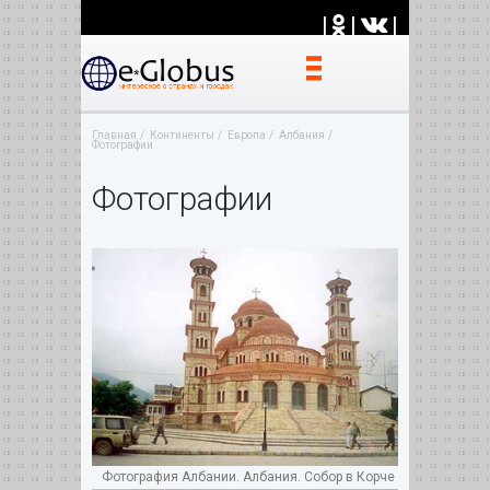
|
|
|
Главная
Континенты
Европа
Албания
Фотографии
Фотографии
Фотография Албании. Албания. Собор в Корче