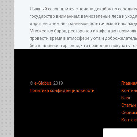
Лыжный сезон длится с начала декабря по середину
государство вниманием: вечнозеленые леса и уход
дарят ни с чем не сравнимое эстетическое наслажд
Множество баров, ресторанов и кафе дают возможно
провести время в атмосфере уюта и доброжелатель
беспошлинная торговля, что позволяет покупать то
©
e-Globus
, 2019
Главна
Политика конфиденциальности
Контин
Блог
Статьи
Сервис
Контак