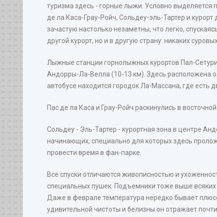
туризма здесь - горные лыжи. Условно выделяется п
де ла Каса-Грау-Ройч, Сольдеу-эль-Тартер и курор
зачастую настолько незаметны, что легко, спускаясь
другой курорт, но и в другую страну: никаких суровы
Лыжные станции горнолыжных курортов Пал-Сетури
Андорры-Ла-Велла (10-13 км). Здесь расположена о
автобусе находится городок Ла-Массана, где есть д
Пас де ла Каса и Грау-Ройч раскинулись в восточной
Сольдеу - Эль-Тартер - курортная зона в центре Анд
начинающих, специально для которых здесь пролож
провести время в фан-парке.
Все спуски отличаются живописностью и ухоженнос
специальных пушек. Подъемники тоже выше всяких 
Даже в феврале температура нередко бывает плюсово
удивительной чистоты и белизны он отражает почти 