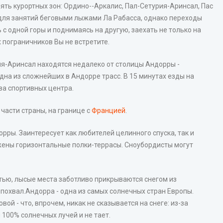
ять курортных зон: Ордино--Аркалис, Пал-Сетурия-Аринсал, Пас
т для занятий беговыми лыжами Ла Рабасса, однако переходы
 с одной горы и поднимаясь на другую, заехать не только на
х пограничников Вы не встретите.
я-Аринсал находятся недалеко от столицы Андорры -
дна из сложнейших в Андорре трасс. В 15 минутах езды на
ва спортивных центра.
 части страны, на границе с
Францией
.
орры. Заинтересует как любителей целинного спуска, так и
ены горизонтальные полки-террасы. Сноубордисты могут
тью, лысые места заботливо прикрываются снегом из
похвал.Андорра - одна из самых солнечных стран Европы.
й - что, впрочем, никак не сказывается на снеге: из-за
100% солнечных лучей и не тает.