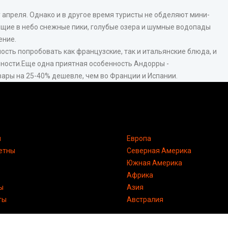
 апреля. Однако и в другое время туристы не обделяют мини-
ящие в небо снежные пики, голубые озера и шумные водопады
ение.
сть попробовать как французские, так и итальянские блюда, и
ности.Еще одна приятная особенность Андорры -
вары на 25-40% дешевле, чем во Франции и Испании.
я
Европа
етны
Северная Америка
Южная Америка
Африка
ы
Азия
ты
Австралия