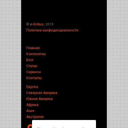
©
e-Globus
, 2019
Политика конфиденциальности
Главная
Континетны
Блог
Статьи
Сервисы
Контакты
Европа
Северная Америка
Южная Америка
Африка
Азия
Австралия