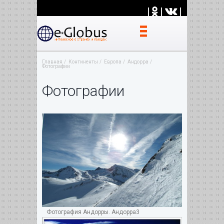
|
|
|
Главная
Континенты
Европа
Андорра
Фотографии
Фотографии
Фотография Андорры. Андорра3