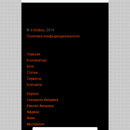
©
e-Globus
, 2019
Политика конфиденциальности
Главная
Континетны
Блог
Статьи
Сервисы
Контакты
Европа
Северная Америка
Южная Америка
Африка
Азия
Австралия