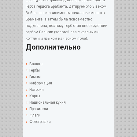
французский триколор, воспроизводит цвета
Герба герцога Брабанта, датируемого 8 веком.
Война за независимость началась именно в
Браманте, а затем была повсеместно
подхвачена, поэтому герб стал впоследствии
гербом Бельгии (золотой лев с красными
когтями и языком на черном поле).
Дополнительно
Валюта
Гербы
Гимны
Информация
История
Карты
Национальная кухня
Правители
Флаги
Фотографии