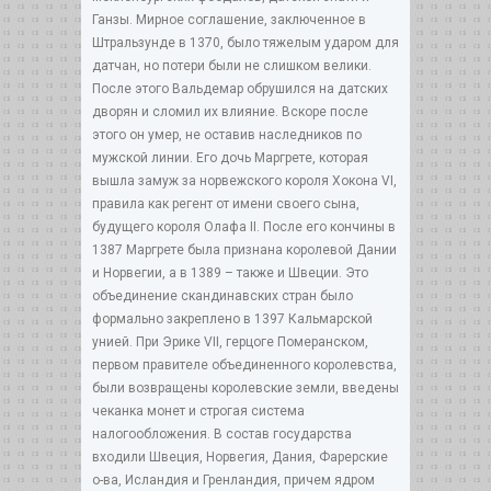
Ганзы. Мирное соглашение, заключенное в
Штральзунде в 1370, было тяжелым ударом для
датчан, но потери были не слишком велики.
После этого Вальдемар обрушился на датских
дворян и сломил их влияние. Вскоре после
этого он умер, не оставив наследников по
мужской линии. Его дочь Маргрете, которая
вышла замуж за норвежского короля Хокона VI,
правила как регент от имени своего сына,
будущего короля Олафа II. После его кончины в
1387 Маргрете была признана королевой Дании
и Норвегии, а в 1389 – также и Швеции. Это
объединение скандинавских стран было
формально закреплено в 1397 Кальмарской
унией. При Эрике VII, герцоге Померанском,
первом правителе объединенного королевства,
были возвращены королевские земли, введены
чеканка монет и строгая система
налогообложения. В состав государства
входили Швеция, Норвегия, Дания, Фарерские
о-ва, Исландия и Гренландия, причем ядром