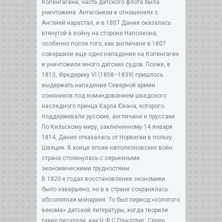
Копенгагена, часть датского флота была
уничтожена. Антагонизм в отношениях с
Англией нарастал, и в 1807 Дания оказалась
втянутой в войну на стороне Наполеона,
особенно после того, как англичане в 1807
совершили еще одно нападение на Копенгаген
и уничтожили много датских судов. Позже, в
1813, Фредерику VI (1808–1839) пришлось
выдержать нападение Северной армии
союзников под командованием шведского
наследного принца Карла Юхана, которого
поддерживали русские, англичане и пруссаки.
По Кильскому миру, заключенному 14 января
1814, Дания отказалась от Норвегии в пользу
Швеции. В конце эпохи наполеоновских войн
страна столкнулась с серьезными
экономическими трудностями.
В 1820-х годах восстановление экономики
было завершено, но в в стране сохранялась
абсолютная монархия. То был период «золотого
векома» датской литературы, когда творили
такие писатели, как Н.Ф.С.Грундтвиг, Сёрен