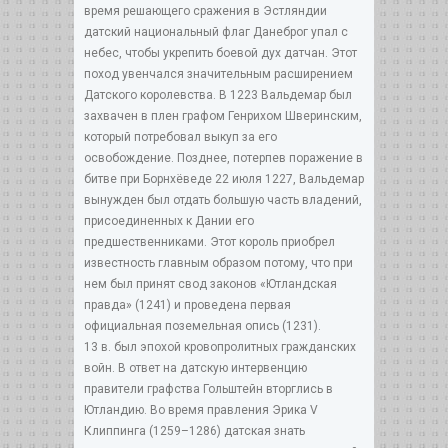
время решающего сражения в Эстляндии
датский национальный флаг Данеброг упал с
небес, чтобы укрепить боевой дух датчан. Этот
поход увенчался значительным расширением
Датского королевства. В 1223 Вальдемар был
захвачен в плен графом Генрихом Шверинским,
который потребовал выкуп за его
освобождение. Позднее, потерпев поражение в
битве при Борнхёведе 22 июля 1227, Вальдемар
вынужден был отдать большую часть владений,
присоединенных к Дании его
предшественниками. Этот король приобрел
известность главным образом потому, что при
нем был принят свод законов «Ютландская
правда» (1241) и проведена первая
официальная поземельная опись (1231).
13 в. был эпохой кровопролитных гражданских
войн. В ответ на датскую интервенцию
правители графства Гольштейн вторглись в
Ютландию. Во время правления Эрика V
Клиппинга (1259–1286) датская знать