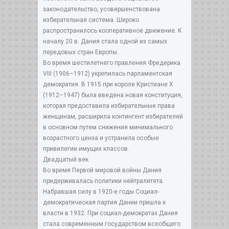
законодательство, усовершенствована
избирательная система. Широко
распространилось кооперативное движение. К
началу 20 в. Дания стала одной из самых
передовых стран Европы.
Во время шестилетнего правления Фредерика
VIII (1906–1912) укрепилась парламентская
демократия. В 1915 при короле Кристиане Х
(1912–1947) была введена новая конституция,
которая предоставила избирательные права
женщинам, расширила контингент избирателей
в основном путем снижения минимального
возрастного ценза и устранила особые
привилегии имущих классов.
Двадцатый век.
Во время Первой мировой войны Дания
придерживалась политики нейтралитета.
Набравшая силу в 1920-е годы Социал-
демократическая партия Дании пришла к
власти в 1932. При социал-демократах Дания
стала современным государством всеобщего