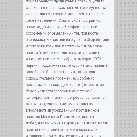
послевоенного процветания стали ощутимо
сказываться ее несомненные преимущества
для среднего класса и малосостоятельных
слоев населения. Социальные программы
производили должный эффект лишь при
сохранении определенных темпов роста
экономики, минимального уровня безработицы
и согласии граждан платить очень высокие
налоги (причем ни одно из этих условий не
является приоритетным). На выборах 1973
партии, поддерживавшие курс на достижение
всеобщего благосостояния, потерпели
сокрушительное поражение. Особенно
пострадали социал-демократы (потерявшие
более четверти голосов избирателей) и
консерваторы. Партия прогресса, основанная
адвокатом, специалистом по налогам, а
впоследствии убежденным противником
налогов Могенсом Глиструпом, вышла
победителем, но из-за крайней радикальности
положений своей программы оказалась
изолированной от других партий. Несколько