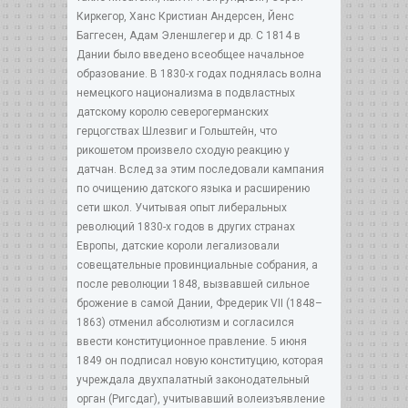
Киркегор, Ханс Кристиан Андерсен, Йенс
Баггесен, Адам Эленшлегер и др. С 1814 в
Дании было введено всеобщее начальное
образование. В 1830-х годах поднялась волна
немецкого национализма в подвластных
датскому королю северогерманских
герцогствах Шлезвиг и Гольштейн, что
рикошетом произвело сходую реакцию у
датчан. Вслед за этим последовали кампания
по очищению датского языка и расширению
сети школ. Учитывая опыт либеральных
революций 1830-х годов в других странах
Европы, датские короли легализовали
совещательные провинциальные собрания, а
после революции 1848, вызвавшей сильное
брожение в самой Дании, Фредерик VII (1848–
1863) отменил абсолютизм и согласился
ввести конституционное правление. 5 июня
1849 он подписал новую конституцию, которая
учреждала двухпалатный законодательный
орган (Ригсдаг), учитывавший волеизъявление