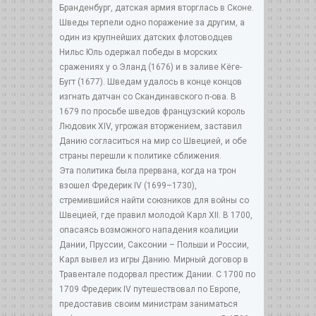
Бранденбург, датская армия вторглась в Сконе.
Шведы терпели одно поражение за другим, а
один из крупнейших датских флотоводцев
Нильс Юль одержал победы в морских
сражениях у о.Эланд (1676) и в заливе Кёге-
Бугт (1677). Шведам удалось в конце концов
изгнать датчан со Скандинавского п-ова. В
1679 по просьбе шведов французский король
Людовик ХIV, угрожая вторжением, заставил
Данию согласиться на мир со Швецией, и обе
страны перешли к политике сближения.
Эта политика была прервана, когда на трон
взошел Фредерик IV (1699–1730),
стремившийся найти союзников для войны со
Швецией, где правил молодой Карл ХII. В 1700,
опасаясь возможного нападения коалиции
Дании, Пруссии, Саксонии – Польши и России,
Карл вывел из игры Данию. Мирный договор в
Травентале подорвал престиж Дании. С 1700 по
1709 Фредерик IV путешествовал по Европе,
предоставив своим министрам заниматься