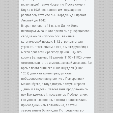
включавшей также Норвегию. После смерти
Кнуда в 1035 созданное им государство
распалось, хотя его сын Хардекнуд II правил
Англией до 1042.
Вторая половина 11 в. для Дании была
периодом мира. В это время был унифицирован
свод законов и упрочилось влияние
католической церкви. В 12 в. венды стали
угрожать вторжением с юга, а междоусобицы
могли привести к расколу Дании. Однако
король Вальдемар I Великий (1157–1182) сумел
отстоять единство и мощь датской державы. Во
время правления его сына Кнуда VI (1182–
1202) датская армия предприняла
победоносное наступление в Померании и
Мекленбурге, а Кнуд получил титул «короля
Дании и вендов». Завоевания продолжались
при Вальдемаре II, прозванном Победителем.
Его успешные военные походы завершились
присоединением Гольштейна, а затем
завоеванием Эстляндии. По преданию, во