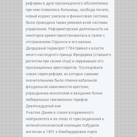
реформы в духе просвещенного абсолютизма:
при нем появились больницы, свобода печати,
новый кодекс законов и финансовая система;
была проведена также ревизия всей системы
управления. Реформаторская деятельность на
некоторое время приостановилась в связи с
отстранением Струэнсе и его казнью.
Дворцовый переворот 1784 привел к власти
юного наследного принца Фредерика (ставшего
регентом при своем отце) и окружавших его
просвещенных аристократов. Последовала
новая серия реформ, из которых самыми
значительными были отмена кабальной
феодальной зависимости крестьян,
упразднение монополий и введение более
либеральных таможенных тарифов.
Девятнадцатый век.
Участие Дании в союзе вооруженного
нейтралитета и ее отказ от присоединения к
антинаполеоновской коалиции побудили
англичан в 1801 к бомбардировке порта