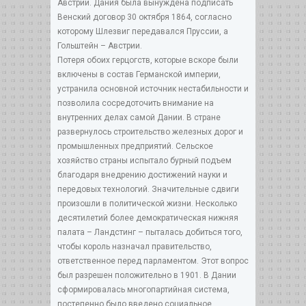
Австрии. Дания была вынуждена подписать
Венский договор 30 октября 1864, согласно
которому Шлезвиг передавался Пруссии, а
Гольштейн – Австрии.
Потеря обоих герцогств, которые вскоре были
включены в состав Германской империи,
устранила основной источник нестабильности и
позволила сосредоточить внимание на
внутренних делах самой Дании. В стране
развернулось строительство железных дорог и
промышленных предприятий. Сельское
хозяйство страны испытало бурный подъем
благодаря внедрению достижений науки и
передовых технологий. Значительные сдвиги
произошли в политической жизни. Несколько
десятилетий более демократическая нижняя
палата – Ландстинг – пыталась добиться того,
чтобы король назначал правительство,
ответственное перед парламентом. Этот вопрос
был разрешен положительно в 1901. В Дании
сформировалась многопартийная система,
постепенно было введено социальное