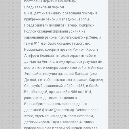
построены церкви и монастыри.
Средневековый период.
В 9 в. датские викинги совершали походы в
прибрежные районы Западной Европы.
Предводители викингов Рагнар Лодброк и
Роллон сконцентрировали усилия на
завоевании района, прилегающего к р.Сене, и
там в 911 н.э. было создано герцогство
Нормандия, которым правил Роллон. Король
Альфред Великий пытался отразить набеги
датчан на Англию, и ему пришлось уступить им
восточные и северо-восточные районы Англии.
Этот район получил название Данелаг (или
Денло), т.е. «область датского права». Харальд
Синезубый, правивший с 940 по 986, и Свейн
Вилобородый, правивший с 986 по 1014,
расширили датские владения в
Великобритании и взыскивали дань в
денежной форме (данегельд). Вскоре после
этого, стремясь овладеть всем островом,
датский король Кнуд II завоевал Англию и
присоединил ее к своей обширной державе,