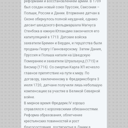
реформами и восстановлением армии. В 1709
был создан новый союз Пруссии, Саксонии –
Польши, России и Дании. Вторжение датчан в
Сконе обернулось полной неудачей, однако
десант шведского фельдмаршала Магнуса
Стенбока в южную Ютландию закончился его
капитуляцией в 1713. Датские войска
захватили Бремен и Верден, и герцогства были
проданы Георгу I Ганноверскому. Затем Дания,
Пруссия и Польша напали на Шведскую
Померанию и захватили Штральзунд (1715) и
Висмар (1716). Со смертью Карла ХП исчезло
главное препятствие на пути к миру. По
договору, заключенному в Фредериксборге 3
июля 1720, датчане получили лишь небольшую
компенсацию за участие в Великой Северной
войне.
В мирное время Фредерик IV хорошо
справлялся с королевскими обязанностями.
Реформа образования, облегчение
крестьянских повинностей и рост
благосостояния, достигнутые в Дании в