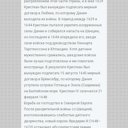
разграблением этой части страны, и в мае 1629
Кристиан был вынужден подписать мирный
договор в Любеке, по которому Дания
выходила из войны. В период между 1629 и
1644 Кристиан пытался укрепить вооруженные
силы Дании и собирался напасть на Швецию,
но последняя в 1644 опередила его, введя
свои войска под руководством Леннарта
Торстенссона в Ютландию. Хотя датчане
мужественно сражались, шведские войска
были лучше подготовлены и им помогали
иностранцы. В результате Кристиан был
вынужден подписать 15 августа 1645 мирный
договор в Брёмсебру, по которому Дания
уступила острова Готланд и Эзель (Сааремаа)
на Балтийском море. Кристиан IV скончался 21
февраля 1648.
Борьба за господство в Северной Европе.
После разорительной войны со Швецией,
воспользовавшись слабостью датского
дворянства, новый король Фредерик III (1648–
1670) установил абсолютистский режим,