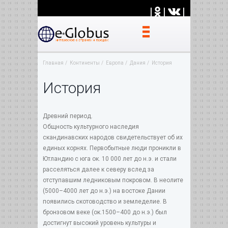
|
|
|
Главная
Континенты
Европа
Дания
История
История
Древний период.
Общность культурного наследия
скандинавских народов свидетельствует об их
единых корнях. Первобытные люди проникли в
Ютландию с юга ок. 10 000 лет до н.э. и стали
расселяться далее к северу вслед за
отступавшим ледниковым покровом. В неолите
(5000–4000 лет до н.э.) на востоке Дании
появились скотоводство и земледелие. В
бронзовом веке (ок.1500–400 до н.э.) был
достигнут высокий уровень культуры и