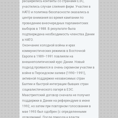
расширились контакты со странами ЕЭС,
участились случаи слияния фирм. Участие в
НАТО и политика безопасности оказались в
центре внимания во время кампании по
проведению внеочередных парламентских
выборов в 1988. В результате была
подтверждена необходимость членства Дании
в НАТО.
Окончание холодной войны и крах
коммунистических режимов в Восточной
Европе в 1989–1991 повлияли на
внешнеполитический курс Дании. Новый
подход проявился в очень скромном участии в
войне в Персидском заливе (1990–1991),
активной поддержке независимых стран
Балтии и быстрой интеграции бывших стран
социалистического лагеря в ЕЭС.
Маастрихтский договор сначала не получил
поддержки в Дании на референдуме в июне
1992, но затем при повторном голосовании в
мае 1993 был одобрен (с определенными
оговорками). После прихода к власти