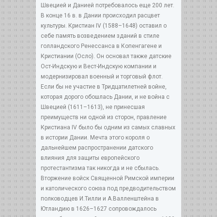
Швецией и Данией потребовалось еще 200 лет.
В конце 16 в. в Дании происходил расцвет
культуры. Кристиан IV (1588–1648) оставил о
себе память возведением зданий в стиле
голландского Ренессанса в Копенгагене и
Кристиании (Осло). Он основал также датские
Ост-Индскую и Вест-Индскую компании и
модернизировал военный и торговый флот.
Если бы не участие в Тридцатилетней войне,
которая дорого обошлась Дании, и не война с
Швецией (1611–1613), не принесшая
преимуществ ни одной из сторон, правление
Кристиана IV было бы одним из самых славных
в истории Дании. Мечта этого короля о
дальнейшем распространении датского
влияния для защиты европейского
протестантизма так никогда и не сбылась.
Вторжение войск Священной Римской империи
и католического союза под предводительством
полководцев И.Тилли и А.Валленштейна в
Ютландию в 1626–1627 сопровождалось