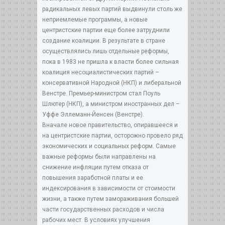
радикальных левых партий выдвинули столь же
неприемлемые программы, а новые
центристские партии еще более затруднили
создание коалиции. В результате в стране
осуществлялись лишь отдельные реформы,
пока в 1983 не пришла к власти более сильная
коалиция несоциалистических партий –
консервативной Народной (НКП) и либеральной
Венстре. Премьер-министром стал Поуль
Шлютер (НКП), а министром иностранных дел –
Уффе Эллеманн-Йенсен (Венстре).
Вначале новое правительство, опиравшееся и
на центристские партии, осторожно провело ряд
экономических и социальных реформ. Самые
важные реформы были направлены на
снижение инфляции путем отказа от
повышения заработной платы и ее
индексирования в зависимости от стоимости
жизни, а также путем замораживания большей
части государственных расходов и числа
рабочих мест. В условиях улучшения