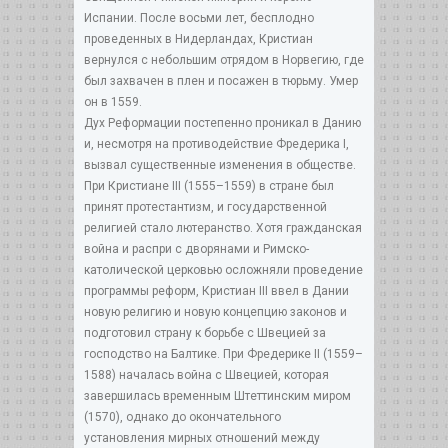
Испании. После восьми лет, бесплодно
проведенных в Нидерландах, Кристиан
вернулся с небольшим отрядом в Норвегию, где
был захвачен в плен и посажен в тюрьму. Умер
он в 1559.
Дух Реформации постепенно проникал в Данию
и, несмотря на противодействие Фредерика I,
вызвал существенные изменения в обществе.
При Кристиане III (1555–1559) в стране был
принят протестантизм, и государственной
религией стало лютеранство. Хотя гражданская
война и распри с дворянами и Римско-
католической церковью осложняли проведение
программы реформ, Кристиан III ввел в Дании
новую религию и новую концепцию законов и
подготовил страну к борьбе с Швецией за
господство на Балтике. При Фредерике II (1559–
1588) началась война с Швецией, которая
завершилась временным Штеттинским миром
(1570), однако до окончательного
установления мирных отношений между