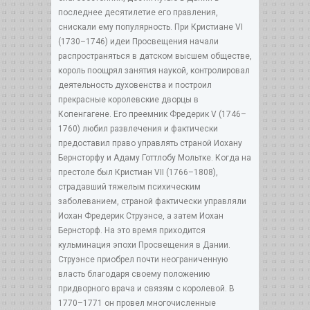
последнее десятилетие его правления,
снискали ему популярность. При Кристиане VI
(1730–1746) идеи Просвещения начали
распространяться в датском высшем обществе,
король поощрял занятия наукой, контролировал
деятельность духовенства и построил
прекрасные королевские дворцы в
Копенгагене. Его преемник Фредерик V (1746–
1760) любил развлечения и фактически
предоставил право управлять страной Иохану
Бернсторфу и Адаму Готтлобу Мольтке. Когда на
престоле был Кристиан VII (1766–1808),
страдавший тяжелым психическим
заболеванием, страной фактически управляли
Иохан Фредерик Струэнсе, а затем Иохан
Бернсторф. На это время приходится
кульминация эпохи Просвещения в Дании.
Струэнсе приобрел почти неограниченную
власть благодаря своему положению
придворного врача и связям с королевой. В
1770–1771 он провел многочисленные