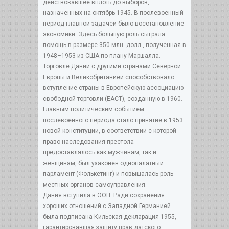
действовавшее вплоть до выборов,
назначенных на октябрь 1945. В послевоенный
период главной задачей было восстановление
экономики. Здесь большую роль сыграла
помощь в размере 350 млн. долл., полученная в
1948–1953 из США по плану Маршалла.
Торговле Дании с другими странами Северной
Европы и Великобританией способствовало
вступление страны в Европейскую ассоциацию
свободной торговли (ЕАСТ), созданную в 1960.
Главным политическим событием
послевоенного периода стало принятие в 1953
новой конституции, в соответствии с которой
право наследования престола
предоставлялось как мужчинам, так и
женщинам, был узаконен однопалатный
парламент (Фолькетинг) и повышалась роль
местных органов самоуправления.
Дания вступила в ООН. Ради сохранения
хороших отношений с Западной Германией
была подписана Кильская декларация 1955,
гарантировавшая защиту прав датского