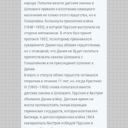
народа. Попытки ввести датские законы в
Шлезвиге привели к восстанию немецкого
населения не только этого герцогства, но и
Гольштейна. Вспыхнула трехлетняя война
(1848–1850), в которой Пруссия выступила на
стороне мятежников. В итоге был принят
протокол 1852, по которому признавался
суверенитет Дании над обоими герцогствами,
но с оговоркой, что Дания не будет пытаться
препятствовать связям Шлезвига с
Гольштейном и не присоединит Шлезвиг к
Дании.
Вопрос о статусе обоих герцогств оставался
открытым в течение 11 лет, но, когда Кристиан
IХ (1863–1906) снова попытался ввести
датские законы в Шлезвиге, Пруссия и Австрия
объявили Дании войну. Датская армия не
могла противостоять силам коалиции
германских государств, которую возглавлял
Бисмарк, и датско-германская война 1864
завершилась быстрой победой Пруссии и