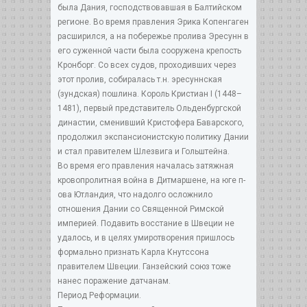
была Дания, господствовавшая в Балтийском
регионе. Во время правления Эрика Копенгаген
расширился, а на побережье пролива Эресунн в
его суженной части была сооружена крепость
Кронборг. Со всех судов, проходивших через
этот пролив, собиралась т.н. эресуннская
(зундская) пошлина. Король Кристиан I (1448–
1481), первый представитель Ольденбургской
династии, сменивший Кристофера Баварского,
продолжил экспансионистскую политику Дании
и стал правителем Шлезвига и Гольштейна.
Во время его правления началась затяжная
кровопролитная война в Дитмаршене, на юге п-
ова Ютландия, что надолго осложнило
отношения Дании со Священной Римской
империей. Подавить восстание в Швеции не
удалось, и в целях умиротворения пришлось
формально признать Карла Кнутссона
правителем Швеции. Ганзейский союз тоже
нанес поражение датчанам.
Период Реформации.