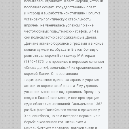
попыталась ограничить власть короля, который
пообещал создать государственный совет
(Ригсрод) и выработать конституцию. Попытка
установить политическую стабильность,
впрочем, не увенчалась успехом по вине
честолюбивых гольштейнских графов. В 14 в.
они полновластно распоряжались в Дании.
Датчане активно боролись с графами и в конце
концов сумели их обуздать. В этом большую
роль сыграл король Вальдемар IV Аттердаг
(1340–1375, его прозвище в переводе означает
«Снова день»), величайший из средневековых
королей Дании. Он восстановил
территориальное единство страны и упрочил
авторитет королевской власти. Ему удалось
установить контроль над проливом Эресунн у
входа в Балтийское море, и все проходящие
суда облагались пошлиной. Вальдемар в 1362
разбил флот Ганзейского союза в сражении у
Хельсингборга, но сам потерпел поражение в
борьбе с коалицией гольштейнских и
мекленбургских феодалов, датской знати и