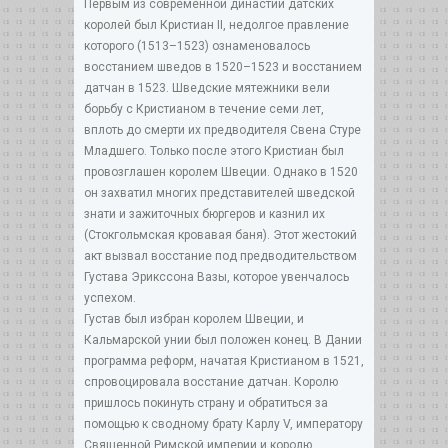
Первым из современной династии датских
королей был Кристиан II, недолгое правление
которого (1513–1523) ознаменовалось
восстанием шведов в 1520–1523 и восстанием
датчан в 1523. Шведские мятежники вели
борьбу с Кристианом в течение семи лет,
вплоть до смерти их предводителя Свена Стуре
Младшего. Только после этого Кристиан был
провозглашен королем Швеции. Однако в 1520
он захватил многих представителей шведской
знати и зажиточных бюргеров и казнил их
(Стокгольмская кровавая баня). Этот жестокий
акт вызвал восстание под предводительством
Густава Эрикссона Вазы, которое увенчалось
успехом.
Густав был избран королем Швеции, и
Кальмарской унии был положен конец. В Дании
программа реформ, начатая Кристианом в 1521,
спровоцировала восстание датчан. Королю
пришлось покинуть страну и обратиться за
помощью к сводному брату Карлу V, императору
Священной Римской империи и королю