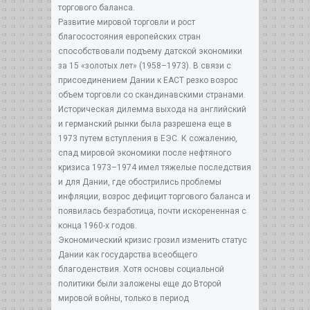
торгового баланса.
Развитие мировой торговли и рост
благосостояния европейских стран
способствовали подъему датской экономики
за 15 «золотых лет» (1958–1973). В связи с
присоединением Дании к ЕАСТ резко возрос
объем торговли со скандинавскими странами.
Историческая дилемма выхода на английский
и германский рынки была разрешена еще в
1973 путем вступления в ЕЭС. К сожалению,
спад мировой экономики после нефтяного
кризиса 1973–1974 имел тяжелые последствия
и для Дании, где обострились проблемы
инфляции, возрос дефицит торгового баланса и
появилась безработица, почти искорененная с
конца 1960-х годов.
Экономический кризис грозил изменить статус
Дании как государства всеобщего
благоденствия. Хотя основы социальной
политики были заложены еще до Второй
мировой войны, только в период