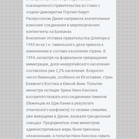
коалиционного правительства во главе с
социал-демократом Поулем Нюруп-
Расмуссеном Дания направила значительные
воинские соединения в миротворческие
контингенты на Балканах.
Внезапная отставка правительства Шлютера в
1993 из-за т.н. тамильского дела привела к
изменениям в составе населения страны. В
1994, несмотря на формальное прекращение
иммиграции, доля неевропейского населения
составляла уже 2,2% населения. Возросло
число беженцев, особенно из Югославии, стран
Ближнего Востока и Южной Азии. Попытки
министра юстиции Эрика Нинн-Хансена
воспрепятствовать воссоединению тамилов
(беженцев из Шри-Ланки в результате
этнического конфликта) со своими семьями,
уже живущими в Дании, вызвали грандиозный
скандал. Предпринятые этим министром
административные меры были признаны
незаконными, а попытки Нинн-Хансена скрыть