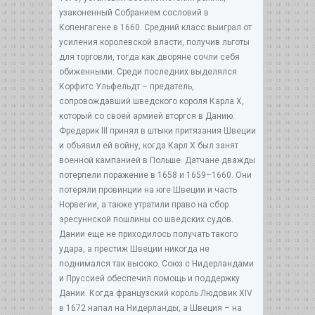
узаконенный Собранием сословий в
Копенгагене в 1660. Средний класс выиграл от
усиления королевской власти, получив льготы
для торговли, тогда как дворяне сочли себя
обиженными. Среди последних выделялся
Корфитс Ульфельдт – предатель,
сопровождавший шведского короля Карла Х,
который со своей армией вторгся в Данию.
Фредерик III принял в штыки притязания Швеции
и объявил ей войну, когда Карл Х был занят
военной кампанией в Польше. Датчане дважды
потерпели поражение в 1658 и 1659–1660. Они
потеряли провинции на юге Швеции и часть
Норвегии, а также утратили право на сбор
эресуннской пошлины со шведских судов.
Дании еще не приходилось получать такого
удара, а престиж Швеции никогда не
поднимался так высоко. Союз с Нидерландами
и Пруссией обеспечил помощь и поддержку
Дании. Когда французский король Людовик ХIV
в 1672 напал на Нидерланды, а Швеция – на