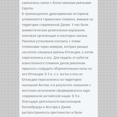
завязались связи с более южными районами
Европы.
В произведениях древнеримских историков
упоминаются германские племена, жившие на
территории современной Дании. У них были
анимистические религиозные верования,
клановая организация и некоторые законы.
Римляне установили контакты с этими
племенами через кимвров, которые раньше
населяли северные районы Ютландии, а затем
переселились к югу. Для защиты от набегов
воинственного племени данов римлянам
пришлось соорудить оборонительные валы на
юге Ютландии. В 5 в. н.э. англы и юты из
Ютландии переселились на территорию
нынешней Англии, и в результате смешения с
местным населением сформировалось ядро
современной английской нации. В 9 в.
благодаря деятельности миссионеров
Виллиброрда и Ансгара в Дании
распространилось христианство и были