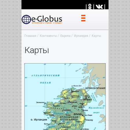
|
|
|
Главная
Континенты
Европа
Ирландия
Карты
Карты