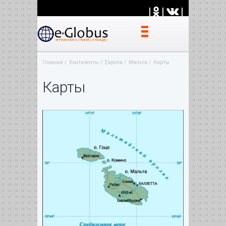
|
|
|
Главная
Континенты
Европа
Мальта
Карты
Карты