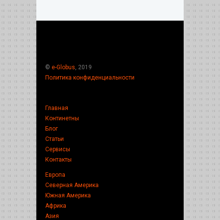
©
e-Globus
, 2019
Политика конфиденциальности
Главная
Континетны
Блог
Статьи
Сервисы
Контакты
Европа
Северная Америка
Южная Америка
Африка
Азия