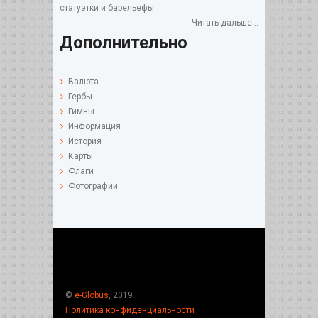
статуэтки и барельефы.
Читать дальше...
Дополнительно
Валюта
Гербы
Гимны
Информация
История
Карты
Флаги
Фотографии
©
e-Globus
, 2019
Политика конфиденциальности