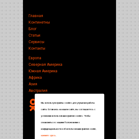
Главная
Континетны
Блог
Статьи
Сервисы
Контакты
Европа
Северная Америка
Южная Америка
Африка
Азия
Австралия
Мы используем файлы cookies для улучшения работы
сайта. Оставаясь на нашем сайте, вы соглашаетесь с
условиями использования файлов cookies. Чтобы
ознакомиться с нашими Положениями о
конфиденциальности и об использовании файлов cookie,
нажмите здесь
.