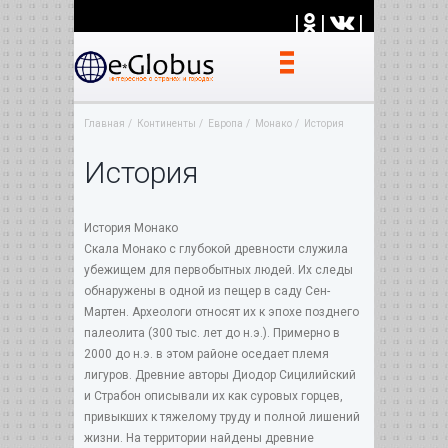
|
|
|
Главная
Континенты
Европа
Монако
История
История
История Монако
Скала Монако с глубокой древности служила
убежищем для первобытных людей. Их следы
обнаружены в одной из пещер в саду Сен-
Мартен. Археологи относят их к эпохе позднего
палеолита (300 тыс. лет до н.э.). Примерно в
2000 до н.э. в этом районе оседает племя
лигуров. Древние авторы Диодор Сицилийский
и Страбон описывали их как суровых горцев,
привыкших к тяжелому труду и полной лишений
жизни. На территории найдены древние