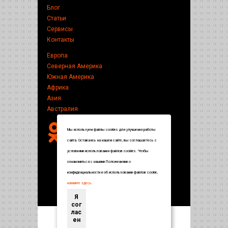
Блог
Статьи
Сервисы
Контакты
Европа
Северная Америка
Южная Америка
Африка
Азия
Австралия
Мы используем файлы cookies для улучшения работы
сайта. Оставаясь на нашем сайте, вы соглашаетесь с
условиями использования файлов cookies. Чтобы
ознакомиться с нашими Положениями о
конфиденциальности и об использовании файлов cookie,
нажмите здесь
.
Я
сог
лас
ен
Энциклопедия по странам и городам