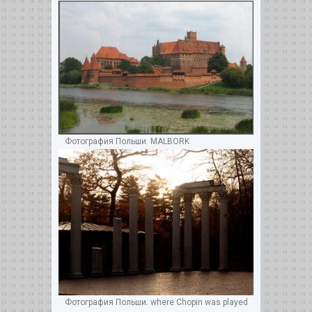
Фотография Польши. MALBORK
Фотография Польши. where Chopin was played