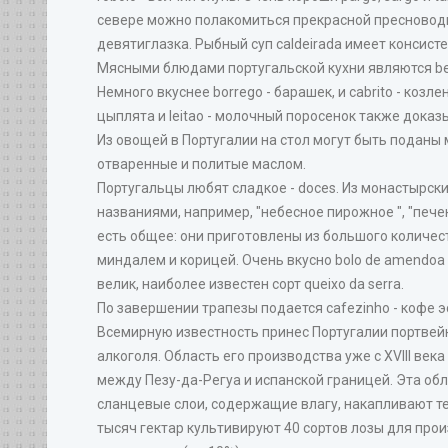
севере можно полакомиться прекрасной пресноводной
девятиглазка. Рыбный суп caldeirada имеет консист
Мясными блюдами португальской кухни являются bef
Немного вкуснее borrego - барашек, и cabrito - козле
цыплята и leitao - молочный поросенок также дока
Из овощей в Португалии на стол могут быть поданы 
отваренные и политые маслом.
Португальцы любят сладкое - doces. Из монастырск
названиями, например, "небесное пирожное ", "печен
есть общее: они приготовлены из большого количес
миндалем и корицей. Очень вкусно bolo de amendoa
велик, наиболее известен сорт queixo da serra.
По завершении трапезы подается cafezinho - кофе эс
Всемирную известность принес Португалии портвейн 
алкоголя. Область его производства уже с XVIII ве
между Пезу-да-Регуа и испанской границей. Эта обла
сланцевые слои, содержащие влагу, накапливают те
тысяч гектар культивируют 40 сортов лозы для прои