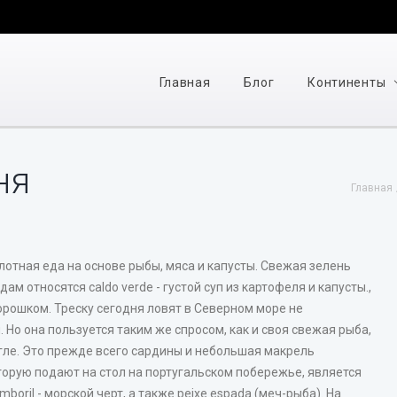
Главная
Блог
Континенты
ня
Главная
плотная еда на основе рыбы, мяса и капусты. Свежая зелень
м относятся caldo verde - густой суп из картофеля и капусты.,
горошком. Треску сегодня ловят в Северном море не
 Но она пользуется таким же спросом, как и своя свежая рыба,
гле. Это прежде всего сардины и небольшая макрель
торую подают на стол на португальском побережье, является
amboril - морской черт, а также peixe espada (меч-рыба). На