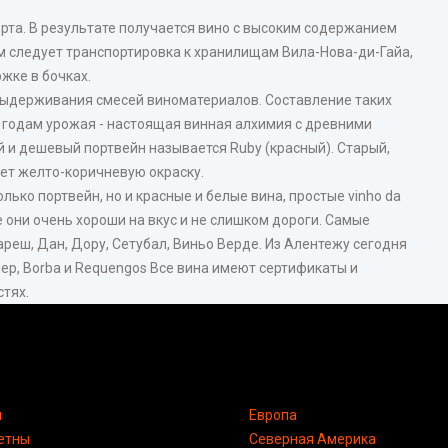
та. В результате получается вино с высоким содержанием
ем следует транспортировка к хранилищам Вила-Нова-ди-Гайа,
жке в бочках.
выдерживания смесей виноматериалов. Составление таких
 годам урожая - настоящая винная алхимия с древними
 и дешевый портвейн называется Ruby (красный). Старый,
ет желто-коричневую окраску.
лько портвейн, но и красные и белые вина, простые vinho da
се они очень хороши на вкус и не слишком дороги. Самые
реш, Дан, Дору, Сетубал, Виньо Верде. Из Алентежу сегодня
р, Borba и Requengos Все вина имеют сертификаты и
тях.
я
Европа
етны
Северная Америка