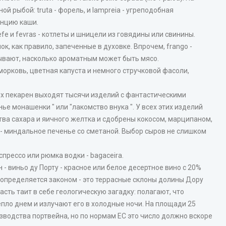
 рыбой: truta - форель, и lampreia - угреподобная
енцию каши.
e и fevras - котлеты и шницели из говядины или свинины.
нок, как правило, запеченные в духовке. Впрочем, frango -
зывают, насколько ароматным может быть мясо.
морковь, цветная капуста и немного стручковой фасоли,
их пекарен выходят тысячи изделий с фантастическими
ье монашенки " или "лакомство внука ". У всех этих изделий
тва сахара и яичного желтка и сдобрены кокосом, марципаном,
 - миндальное печенье со сметаной. Выбор сыров не слишком
прессо или рюмка водки - bagaceira.
- виньо ду Порту - красное или белое десертное вино с 20%
ка определяется законом - это террасные склоны долины Дору
сть таит в себе геологическую загадку: полагают, что
пло днем и излучают его в холодные ночи. На площади 25
зводства портвейна, но по нормам ЕС это число должно вскоре