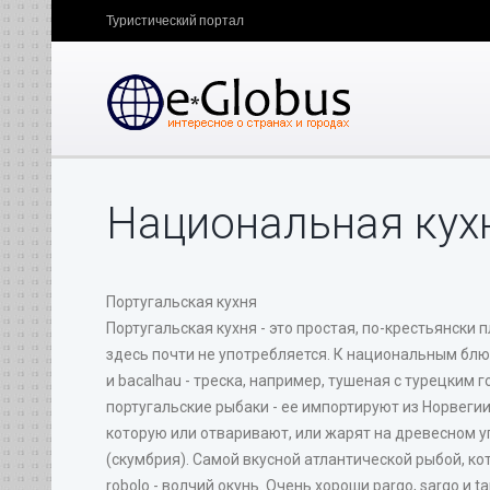
Туристический портал
Национальная кух
Португальская кухня
Португальская кухня - это простая, по-крестьянски 
здесь почти не употребляется. К национальным блюда
и bacalhau - треска, например, тушеная с турецким 
португальские рыбаки - ее импортируют из Норвегии.
которую или отваривают, или жарят на древесном у
(скумбрия). Самой вкусной атлантической рыбой, ко
robolo - волчий окунь. Очень хороши pargo, sargo и t