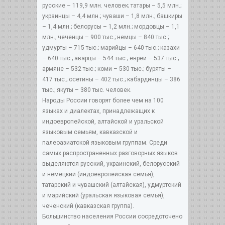
русские – 119,9 млн. человек; татары – 5,5 млн.;
украинцы – 4,4 млн.; чуваши – 1,8 млн.; башкиры
– 1,4 млн.; белорусы – 1,2 млн.; мордовцы – 1,1
млн.; чеченцы – 900 тыс.; немцы – 840 тыс.;
удмурты – 715 тыс.; марийцы – 640 тыс.; казахи
– 640 тыс.; аварцы – 544 тыс.; евреи – 537 тыс.;
армяне – 532 тыс.; коми – 530 тыс.; буряты –
417 тыс.; осетины – 402 тыс.; кабардинцы – 386
тыс.; якуты – 380 тыс. человек.
Народы России говорят более чем на 100
языках и диалектах, принадлежащих к
индоевропейской, алтайской и уральской
языковым семьям, кавказской и
палеоазиатской языковым группам. Среди
самых распространенных разговорных языков
выделяются русский, украинский, белорусский
и немецкий (индоевропейская семья),
татарский и чувашский (алтайская), удмуртский
и марийский (уральская языковая семья),
чеченский (кавказская группа).
Большинство населения России сосредоточено