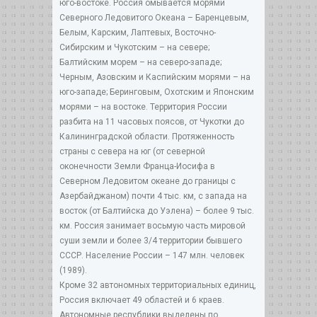
юго-востоке. Россия омывается морями
Северного Ледовитого Океана – Баренцевым,
Белым, Карским, Лаптевых, Восточно-
Сибирским и Чукотским – на севере;
Балтийским морем – на северо-западе;
Черным, Азовским и Каспийским морями – на
юго-западе; Беринговым, Охотским и Японским
морями – на востоке. Территория России
разбита на 11 часовых поясов, от Чукотки до
Калининградской области. Протяженность
страны с севера на юг (от северной
оконечности Земли Франца-Иосифа в
Северном Ледовитом океане до границы с
Азербайджаном) почти 4 тыс. км, с запада на
восток (от Балтийска до Уэлена) – более 9 тыс.
км. Россия занимает восьмую часть мировой
суши земли и более 3/4 территории бывшего
СССР. Население России – 147 млн. человек
(1989).
Кроме 32 автономных территориальных единиц,
Россия включает 49 областей и 6 краев.
Автономные республики выделены по