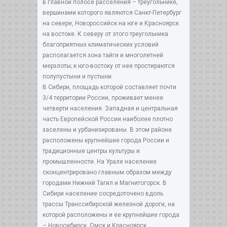
в главной полосе расселения – треугольнике,
вершинами которого являются Санкт-Петербург
на севере, Новороссийск на юге и Красноярск
на востоке. К северу от этого треугольника
благоприятных климатических условий
располагается зона тайги и многолетней
мерзлоты; к юго-востоку от нее простираются
полупустыни и пустыни.
В Сибири, площадь которой составляет почти
3/4 территории России, проживает менее
четверти населения. Западная и центральная
часть Европейской России наиболее плотно
заселены и урбанизированы. В этом районе
расположены крупнейшие города России и
традиционные центры культуры и
промышленности. На Урале население
сконцентрировано главным образом между
городами Нижний Тагил и Магнитогорск. В
Сибири население сосредоточено вдоль
трассы Транссибирской железной дороги, на
которой расположены и ее крупнейшие города
– Новосибирск, Омск и Красноярск.