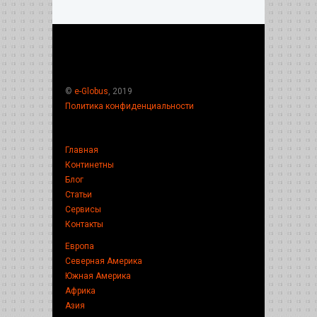
©
e-Globus
, 2019
Политика конфиденциальности
Главная
Континетны
Блог
Статьи
Сервисы
Контакты
Европа
Северная Америка
Южная Америка
Африка
Азия