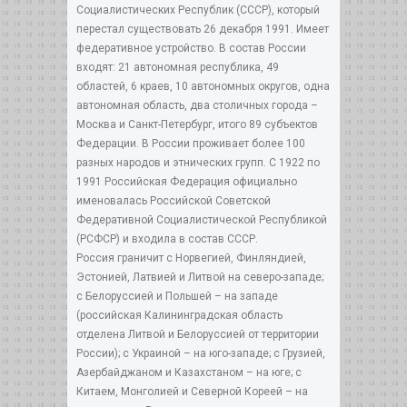
Социалистических Республик (СССР), который
перестал существовать 26 декабря 1991. Имеет
федеративное устройство. В состав России
входят: 21 автономная республика, 49
областей, 6 краев, 10 автономных округов, одна
автономная область, два столичных города –
Москва и Санкт-Петербург, итого 89 субъектов
Федерации. В России проживает более 100
разных народов и этнических групп. С 1922 по
1991 Российская Федерация официально
именовалась Российской Советской
Федеративной Социалистической Республикой
(РСФСР) и входила в состав СССР.
Россия граничит с Норвегией, Финляндией,
Эстонией, Латвией и Литвой на северо-западе;
с Белоруссией и Польшей – на западе
(российская Калининградская область
отделена Литвой и Белоруссией от территории
России); с Украиной – на юго-западе; с Грузией,
Азербайджаном и Казахстаном – на юге; с
Китаем, Монголией и Северной Кореей – на