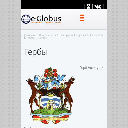
|
|
|
Главная
Континенты
Северная Америка
Антигуа и
Барбуда
Гербы
Гербы
Герб Антигуа и