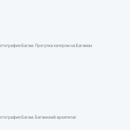
тография Багам. Прогулка катером на Багамах
тография Багам. Багамский архипелаг