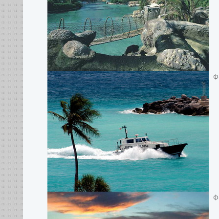
Фо
Фо