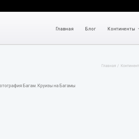
Главная
Блог
Континенты
Главная
Континен
тография Багам. Круизы на Багамы