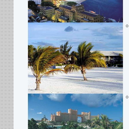
Фо
Фо