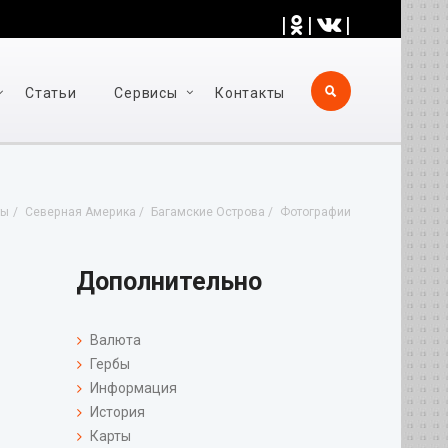
|
|
|
Статьи
Cервисы
Контакты
ты
Северная Америка
Багамские Острова
Фотографии
Дополнительно
Валюта
Гербы
Информация
История
Карты