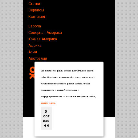
Статьи
Сервисы
Контакты
Европа
Северная Америка
Южная Америка
Африка
Азия
Австралия
Мы используем файлы cookies для улучшения работы
сайта. Оставаясь на нашем сайте, вы соглашаетесь с
условиями использования файлов cookies. Чтобы
ознакомиться с нашими Положениями о
конфиденциальности и об использовании файлов cookie,
нажмите здесь
.
Я
сог
лас
ен
Энциклопедия по странам и городам