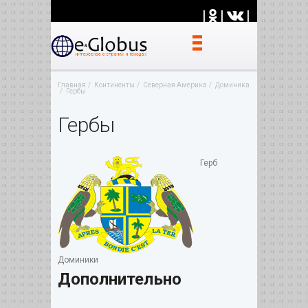
|
|
|
Главная
Континенты
Северная Америка
Доминика
Гербы
Гербы
Герб
Доминики
Дополнительно