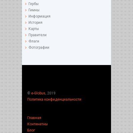
Гербы
Гимны
Информация
История
Карты
Правители
Флаги
Фотографии
©
e-Globus
, 2019
Политика конфиденциальности
Главная
Континетны
Блог