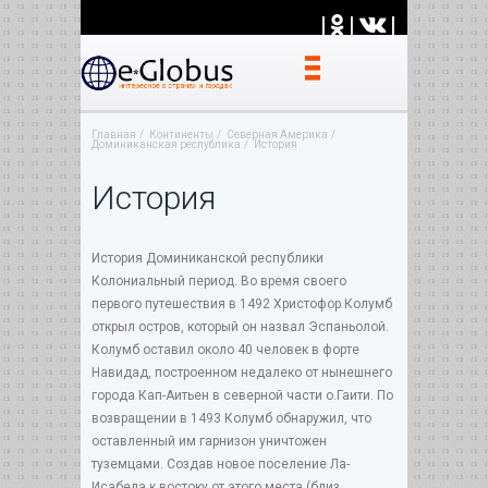
|
|
|
Главная
Континенты
Северная Америка
Доминиканская республика
История
История
История Доминиканской республики
Колониальный период. Во время своего
первого путешествия в 1492 Христофор Колумб
открыл остров, который он назвал Эспаньолой.
Колумб оставил около 40 человек в форте
Навидад, построенном недалеко от нынешнего
города Кап-Аитьен в северной части о.Гаити. По
возвращении в 1493 Колумб обнаружил, что
оставленный им гарнизон уничтожен
туземцами. Создав новое поселение Ла-
Исабела к востоку от этого места (близ