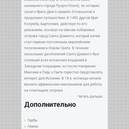
нынешнего города Пуэрто-Плата), он оставил
своего брата Диего править Эспаньолой и
продолжил путешествие. В 1496 другой брат
Колумба, Бартоломе, действуя по его
указаниям, основал на южном побережье
острова город Санто-Доминго, который затем
стал первым постоянным европейским
поселением в Новом Свете. В течение
нескольких десятилетий Санто-Доминго был
столицей всех испанских владений в
Западном полушарии, но после покорения
Мексики и Перу о.Гаити перестал представлять
интерес для Испании. В 18 в. испанцы начали
ввозить африканских невольников для работы
на плантациях острова.
Читать дальше...
Дополнительно
Гербы
Гимны