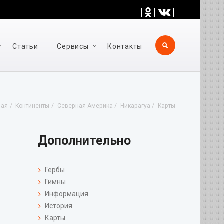
|
|
|
Статьи
Cервисы
Контакты
ная
Континенты
Северная Америка
Никарагуа
Карты
Дополнительно
Гербы
Гимны
Информация
История
Карты