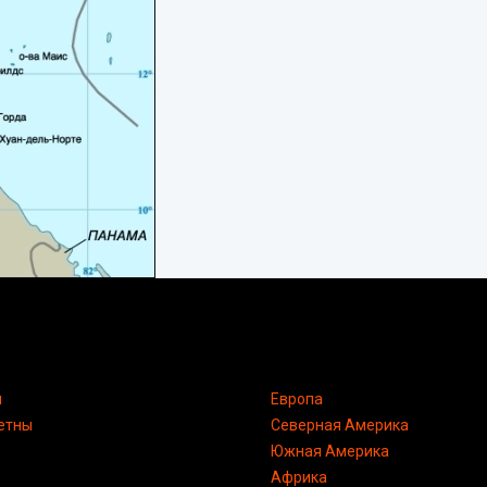
я
Европа
етны
Северная Америка
Южная Америка
Африка