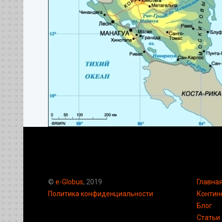
©
e-Globus
, 2019
Главна
Политика конфиденциальности
Контин
Блог
Статьи