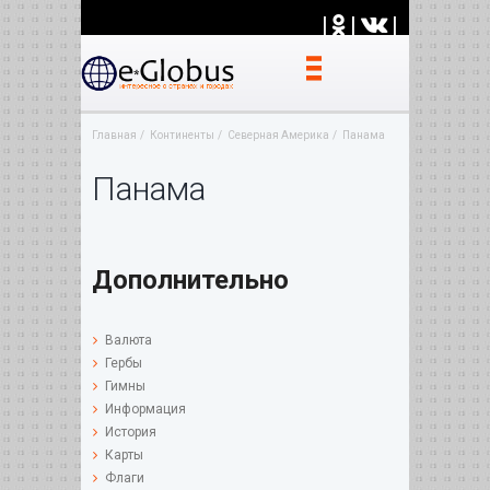
|
|
|
Главная
Континенты
Северная Америка
Панама
Панама
Дополнительно
Валюта
Гербы
Гимны
Информация
История
Карты
Флаги