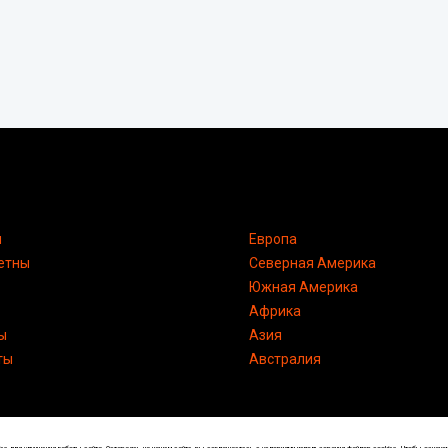
я
Европа
етны
Северная Америка
Южная Америка
Африка
ы
Азия
ты
Австралия