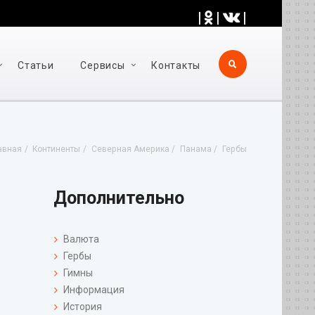
|
|
|
Статьи
Cервисы
Контакты
авная
Континенты
Северная Америка
Панама
Гербы
Дополнительно
Валюта
Гербы
Гимны
Информация
История