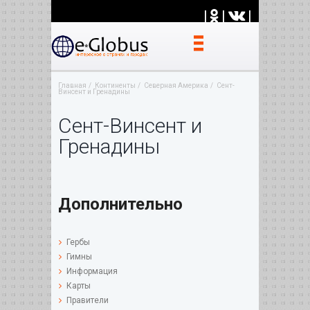
|
|
|
Главная
Континенты
Северная Америка
Сент-
Винсент и Гренадины
Сент-Винсент и
Гренадины
Дополнительно
Гербы
Гимны
Информация
Карты
Правители