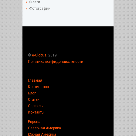
Флаги
Фотографии
©
e-Globus
, 2019
Политика конфиденциальности
Главная
Континетны
Блог
Статьи
Сервисы
Контакты
Европа
Северная Америка
Южная Америка