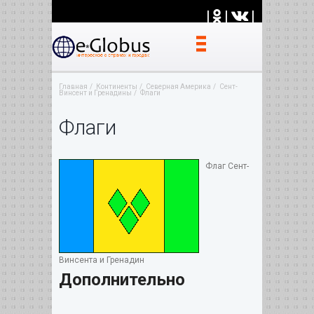
|
|
|
Главная
Континенты
Северная Америка
Сент-
Винсент и Гренадины
Флаги
Флаги
Флаг Сент-
Винсента и Гренадин
Дополнительно