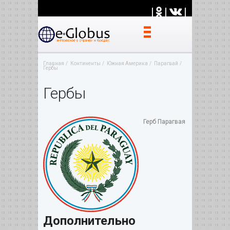
|
|
|
Главная
Континенты
Южная Америка
Парагвай
Гербы
Гербы
Герб Парагвая
Дополнительно