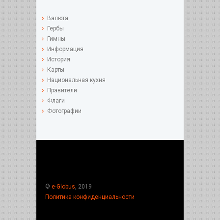
Валюта
Гербы
Гимны
Информация
История
Карты
Национальная кухня
Правители
Флаги
Фотографии
©
e-Globus
, 2019
Политика конфиденциальности