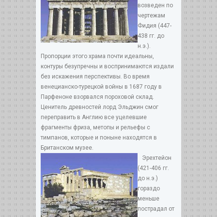
возведен по
чертежам
Фидия (447-
438 гг. до
н.э.).
Пропорции этого храма почти идеальны,
контуры безупречны и воспринимаются издали
без искажения перспективы. Во время
венецианско-турецкой войны в 1687 году в
Парфеноне взорвался пороховой склад.
Ценитель древностей лорд Эльджин смог
переправить в Англию все уцелевшие
фрагменты фриза, метопы и рельефы с
тимпанов, которые и поныне находятся в
Британском музее.
Эрехтейон
(421-406 гг.
до н.э.)
гораздо
меньше
пострадал от