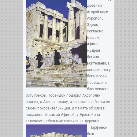
древней
Агорой царит
Акрополь.
Здесь,
согласно
мифам,
Афина,
мудрая
богиня-
воительница,
оспаривала у
бога морей
Посейдона
благосклонн
ость греков. Посейдон подарил Акрополю
родник, а Афина - оливу, и горожане избрали ее
своей покровительницей. В память об оливе,
посаженной самой Афиной, у Эрехтейона
зеленеют небольшие оливковые деревца.
Парфенон
был