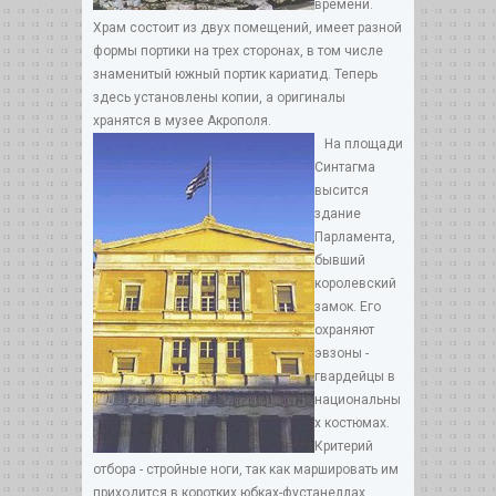
времени.
Храм состоит из двух помещений, имеет разной
формы портики на трех сторонах, в том числе
знаменитый южный портик кариатид. Теперь
здесь установлены копии, а оригиналы
хранятся в музее Акрополя.
На площади
Синтагма
высится
здание
Парламента,
бывший
королевский
замок. Его
охраняют
эвзоны -
гвардейцы в
национальны
х костюмах.
Критерий
отбора - стройные ноги, так как маршировать им
приходится в коротких юбках-фустанеллах.