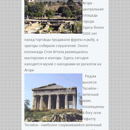
Агора -
центральная
площадь
города.
Здесь более
2000 лет
назад торговцы продавали фрукты и рыбу, а
ораторы собирали слушателей. Около
колоннады Стоя Аттала размещались
мастерские и конторы. Здесь сегодня
находится музей с находками из раскопок на
Агоре.
Рядом
высится
Тесейон -
античный
храм,
посвященны
й богу огня
Гефесту.
Тесейон - наиболее сохранившийся античный