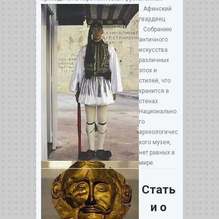
Афинский
гвардеец
Собранию
античного
искусства
различных
эпох и
стилей, что
хранится в
стенах
Национально
го
археологичес
кого музея,
нет равных в
мире.
Стать
и о