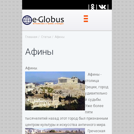
|
|
|
Главная
Статьи
Афины
Афины
Афины.
Афины -
столица
Греции, город
удивительно
й судьбы.
Уже более
пяти
тысячелетий назад этот город был признанным
центром культуры и искусства античного мира.
Греческая