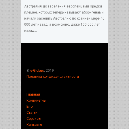
Австралия до заселения европейцами Предки
племен, которых теперь называют аборигенами,
начали заселять Австралию по крайней мере 40
000 лет назад, а возможно, даже 100 000 лет
назад...
©
e-Globus
, 2019
Политика конфиденциальности
Главная
Континетны
Блог
Статьи
Сервисы
Контакты