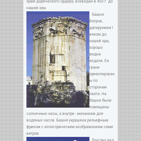
храм дорического ордера, возведен в 450 г. до
нашей эры.
Башня
Ветров,
датируемая I
веком до
нашей эры,
хорошо
видна
издали. Ее
грани
ориентирован
ы по
сторонам
света. На
башне были
помещены
солнечные часы, а внутри - механизм для
водяных часов. Башня украшена рельефным
фризом с аллегорическим изображением семи
ветров.
Высоко над