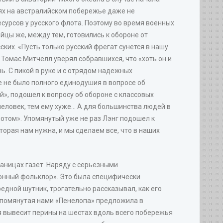
ях на австралийском побережье даже не
сурсов у русского флота. Поэтому во время военных
йцы же, между тем, готовились к обороне от
ких. «Пусть только русский фрегат сунется в нашу
р Томас Митчелл уверял собравшихся, что «хоть он и
нь. С пикой в руке и с отрядом надежных
е не было полного единодушия в вопросе об
», подошел к вопросу об обороне с классовых
ловек, тем ему хуже... А для большинства людей в
лотом». Упомянутый уже не раз Лэнг подошел к
орая нам нужна, и мы сделаем все, что в наших
аницах газет. Наряду с серьезными
ронный фольклор». Это была специфически
дной шутник, трогательно рассказывал, как его
е упомянутая нами «Пенелопа» предложила в
ея вывесит перины на шестах вдоль всего побережья