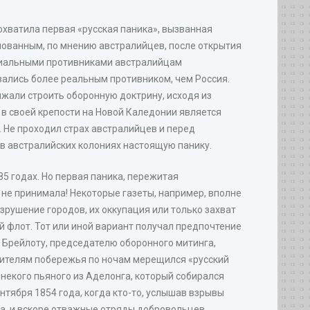
хватила первая «русская паника», вызванная
нованным, по мнению австралийцев, после открытия
нциальными противниками австралийцам
ались более реальным противником, чем Россия.
лжали строить оборонную доктрину, исходя из
 в своей крепости на Новой Каледонии является
. Не проходил страх австралийцев и перед
 в австралийских колониях настоящую панику.
85 годах. Но первая паника, пережитая
не принимала! Некоторые газеты, например, вполне
рушение городов, их оккупация или только захват
й флот. Тот или иной вариант получал предпочтение
. Брейлоту, председателю оборонного митинга,
 Жителям побережья по ночам мерещился «русский
некого пьяного из Аделонга, который собирался
ентября 1854 года, когда кто-то, услышав взрывы
ста, и вскоре отважные отряды добровольцев,