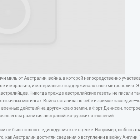
чи миль от Австралии, война, в которой непосредственно участво
рое и морально, и материально поддерживало свою метрополию. Э
австралийцев. Никогда прежде австралийские газеты не писали так
тысячных митингах. Война оставила по себе и зримое наследие—
 военных действий на другом краю земли, а Форт Денисон, постро
тоявшегося развития австралийско-русских отношений.
алии не было полного единодушия в ее оценке. Например, любопыт
ого, как Австралии достигли сведения о вступлении в войну Англи