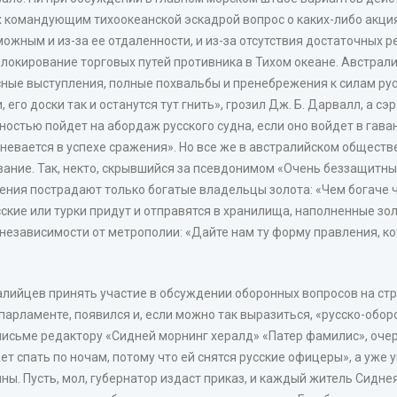
ях командующим тихоокеанской эскадрой вопрос о каких-либо акци
жным и из-за ее отдаленности, и из-за отсутствия достаточных ре
блокирование торговых путей противника в Тихом океане. Австрали
ные выступления, полные похвальбы и пренебрежения к силам русс
го доски так и останутся тут гнить», грозил Дж. Б. Дарвалл, а сэ
овностью пойдет на абордаж русского судна, если оно войдет в гава
мневается в успехе сражения». Но все же в австралийском обществ
ание. Так, некто, скрывшийся за псевдонимом «Очень беззащитный
ения пострадают только богатые владельцы золота: «Чем богаче че
сские или турки придут и отправятся в хранилища, наполненные зо
независимости от метрополии: «Дайте нам ту форму правления, кот
алийцев принять участие в обсуждении оборонных вопросов на стр
арламенте, появился и, если можно так выразиться, «русско-обо
исьме редактору «Сидней морнинг хералд» «Патер фамилис», очере
ет спать по ночам, потому что ей снятся русские офицеры», а уж
ины. Пусть, мол, губернатор издаст приказ, и каждый житель Сидн