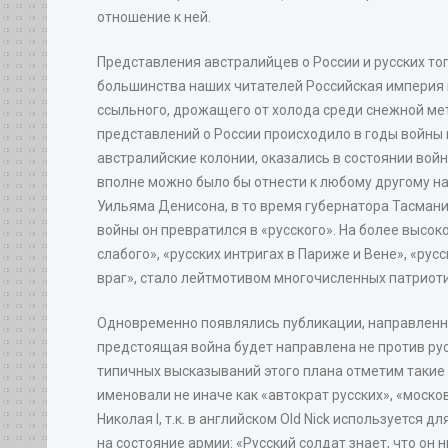
отношение к ней.
Представления австралийцев о России и русских то
большинства наших читателей Российская империя и
ссыльного, дрожащего от холода среди снежной мете
представлений о России происходило в годы войны по
австралийские колонии, оказались в состоянии войн
вполне можно было бы отнести к любому другому н
Уильяма Денисона, в то время губернатора Тасмани
войны он превратился в «русского». На более высо
слабого», «русских интригах в Париже и Вене», «ру
враг», стало лейтмотивом многочисленных патриоти
Одновременно появлялись публикации, направленные
предстоящая война будет направлена не против рус
типичных высказываний этого плана отметим такие к
именовали не иначе как «автократ русских», «моско
Николая I, т.к. в английском Old Nick используетс
на состояние армии: «Русский солдат знает, что о