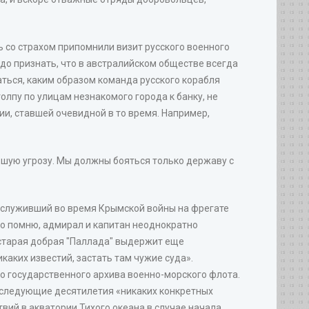
 со страхом припомнили визит русского военного
адо признать, что в австралийском обществе всегда
ться, каким образом команда русского корабля
олпу по улицам незнакомого города к банку, не
ии, ставшей очевидной в то время. Например,
ьшую угрозу. Мы должны бояться только державу с
в, служивший во время Крымской войны на фрегате
ко помню, адмирал и капитан неоднократно
а старая добрая "Паллада" выдержит еще
каких известий, застать там чужие суда».
о государственного архива военно-морского флота.
оследующие десятилетия «никаких конкретных
вий в акватории Тихого океана в случае начала