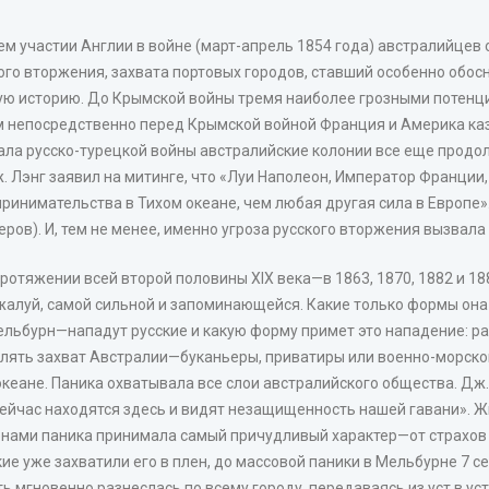
 участии Англии в войне (март-апрель 1854 года) австралийцев о
го вторжения, захвата портовых городов, ставший особенно обос
скую историю. До Крымской войны тремя наиболее грозными поте
м непосредственно перед Крымской войной Франция и Америка каз
чала русско-турецкой войны австралийские колонии все еще продо
 Лэнг заявил на митинге, что «Луи Наполеон, Император Франции,
ринимательства в Тихом океане, чем любая другая сила в Европе»
ов). И, тем не менее, именно угроза русского вторжения вызвала
ротяжении всей второй половины XIX века—в 1863, 1870, 1882 и 18
алуй, самой сильной и запоминающейся. Какие только формы она 
льбурн—нападут русские и какую форму примет это нападение: раз
твлять захват Австралии—буканьеры, приватиры или военно-морско
океане. Паника охватывала все слои австралийского общества. Дж
 сейчас находятся здесь и видят незащищенность нашей гавани».
енами паника принимала самый причудливый характер—от страхов 
ские уже захватили его в плен, до массовой паники в Мельбурне 7 с
ть мгновенно разнеслась по всему городу, передаваясь из уст в у