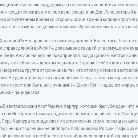
ающий «искреннюю поддержку» и готовность «принять все военны
», когда неожиданно слово взял священник Дж. Лэнг, который в с
м объявлением войны со стороны их ничтожной колонии против це
нная от всего мира, не должна «никоим образом вмешиваться в ко
Францией?»—вопрошал он своих слушателей. Более того, Лэнг не п
йна справедливой войной?», доказывая ревущей от возмущения ауд
е. Ведь Англия ничего не предприняла, когда царизм жестоко дави
почему же сейчас мы должны защищать Турцию?—убеждал он своих 
 набралась группа сторонников, тех, кто стоял у истоков австрал
ии. Не удивительно, что противникам Лэнга, от лица которых выс
ы уже перестали быть англичанами?». Джон Лэнг, «адвокат мира», 
ийских пацифистов.
ый австралийский поэт Чарльз Харпур, который был убежден, что 
а при Инкермане (самая подлинная версия)» он писал, что Франция
т». Перу Харпура принадлежат и сатирические стихи, посвященные 
Харпур, ни их сторонники не являлись поборниками России. Пафос и
 война принимала все более затяжной, кровопролитный характер, и 