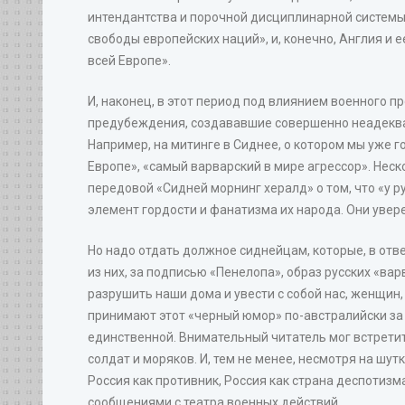
интендантства и порочной дисциплинарной системы
свободы европейских наций», и, конечно, Англия и
всей Европе».
И, наконец, в этот период под влиянием военного 
предубеждения, создававшие совершенно неадекват
Например, на митинге в Сиднее, о котором мы уже 
Европе», «самый варварский в мире агрессор». Нес
передовой «Сидней морнинг хералд» о том, что «у ру
элемент гордости и фанатизма их народа. Они увер
Но надо отдать должное сиднейцам, которые, в от
из них, за подписью «Пенелопа», образ русских «ва
разрушить наши дома и увести с собой нас, женщин
принимают этот «черный юмор» по-австралийски за ч
единственной. Внимательный читатель мог встрети
солдат и моряков. И, тем не менее, несмотря на шу
Россия как противник, Россия как страна деспотиз
сообщениями с театра военных действий.