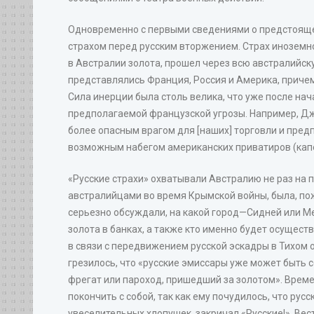
Одновременно с первыми сведениями о предстоящем
страхом перед русским вторжением. Страх иноземно
в Австралии золота, прошел через всю австралий
представлялись Франция, Россия и Америка, приче
Сила инерции была столь велика, что уже после на
предполагаемой французской угрозы. Например, Дж.
более опасным врагом для [наших] торговли и предп
возможным набегом американских приватиров (капер
«Русские страхи» охватывали Австралию не раз на п
австралийцами во время Крымской войны, была, пож
серьезно обсуждали, на какой город—Сидней или Ме
золота в банках, а также кто именно будет осущес
в связи с передвижением русской эскадры в Тихом 
грезилось, что «русские эмиссары уже может быть
фрегат или пароход, пришедший за золотом». Врем
покончить с собой, так как ему почудилось, что рус
увеселительных хлопушек, закричал «Русские!». Вес