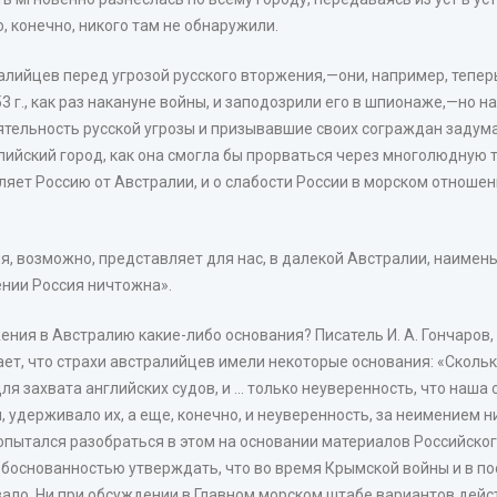
, конечно, никого там не обнаружили.
лийцев перед угрозой русского вторжения,—они, например, теперь
 г., как раз накануне войны, и заподозрили его в шпионаже,—но н
тельность русской угрозы и призывавшие своих сограждан задума
ийский город, как она смогла бы прорваться через многолюдную т
ляет Россию от Австралии, и о слабости России в морском отношен
я, возможно, представляет для нас, в далекой Австралии, наимен
нии Россия ничтожна».
жения в Австралию какие-либо основания? Писатель И. А. Гончаро
ает, что страхи австралийцев имели некоторые основания: «Сколь
я захвата английских судов, и ... только неуверенность, что наш
удерживало их, а еще, конечно, и неуверенность, за неимением ни
пытался разобраться в этом на основании материалов Российског
обоснованностью утверждать, что во время Крымской войны и в п
ало. Ни при обсуждении в Главном морском штабе вариантов дейст