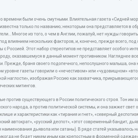
го времени были очень смутными. Влиятельная газета «Сидней мор
звестна только по названию; некоторым она представляется в обр
ли... Многое из того, о чем в Англии, пожалуй, нет нужды говор
д влиянием нескольких факторов, и, конечно, прежде всего, под в
ы с Россией. Этот набор стереотипов не представляет особого инт
ароду, оказавшемуся в данный момент противником. Нагляднее вс
и. Прежде, браня своего подопечного, непослушного малыша, она 
ком уровне газеты говорили о «нечестивом» или «чудовищном» «вто
сской наглости», изображая Россию как захватчика, прикрывающего
ческих митингов.
 против существующего в России политического строя. Тон им зад
ского народа, а против политической системы, и она зажжет свет
лише и характеристики как «тирания и гнет», «северный деспотизм
вский автократ», «русский деспот», «этот современный бандит, дь
я для наименования дьявола или сатаны). В ряде статей указывалос
н никогда не будет никем иным как крепостным в форменной одежде