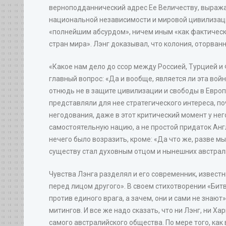
верноподданнический адрес Ее Величеству, выраж
национальной независимости и мировой цивилизации
«полнейшим абсурдом», ничем иным «как фактически
стран мира». Лэнг доказывал, что колония, оторва
«Какое нам дело до ссор между Россией, Турцией и 
главный вопрос: «Да и вообще, является ли эта во
отнюдь не в защите цивилизации и свободы в Европ
представляли для нее стратегического интереса, 
негодования, даже в этот критический момент у него
самостоятельную нацию, а не простой придаток Англ
нечего было возразить, кроме: «Да что же, разве м
существу стал духовным отцом и нынешних австрал
Чувства Лэнга разделял и его современник, известн
перед лицом другого». В своем стихотворении «Битв
против единого врага, а зачем, они и сами не знаю
митингов. И все же надо сказать, что ни Лэнг, ни 
самого австралийского общества. По мере того, как