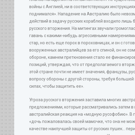
войны с Англией, ни в соответствующих инструкци
поднимался». Нападение на Австралию было невозмо
действий в задачу русских кораблей входило лишь 
русского вторжения. На митингах звучали громоглас
гавань с какими-нибудь агрессивными намерениями, е
стар, но есть еще порох в пороховницах, и он с гот
вооруженных австралийцев за его спиной, он не со
обороне, камнем преткновения стало ее финансиров
позиций, утверждая, что от предполагаемого вторж
этой стране почти не имеет значения, французы, ру
вопросу обороны с другой стороны, требуя большей 
силах, чтобы защитить ее».
Угроза русского вторжения заставила многих австр
предложениями, которые рассматривались затем в п
австралийская реакция на «модную русофобию». В п
«дочь пожаловалась своей мамочке, что она не мож
качестве наилучшей защиты от русских пушек... пер