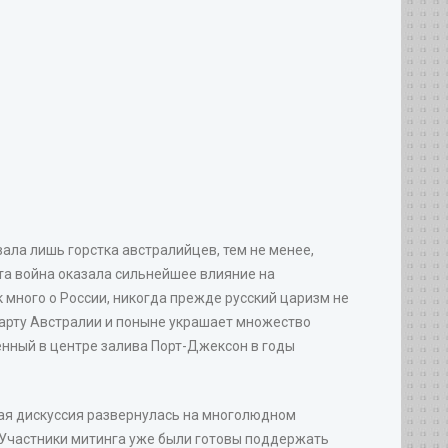
вала лишь горстка австралийцев, тем не менее,
та война оказала сильнейшее влияние на
 много о России, никогда прежде русский царизм не
карту Австралии и поныне украшает множество
енный в центре залива Порт-Джексон в годы
ная дискуссия развернулась на многолюдном
и. Участники митинга уже были готовы поддержать