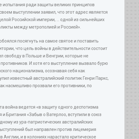
е испытания ради защиты великих принципов
воем выступлении заявил, что этот адрес является
лой Российской империи, ... одной из сильнейших
нфликты между метрополией и Россией».
обоялся посягнуть на самое святое и поставить
итории, что цель войны в действительности состоит
л свободу в Польше и Венгрии, которые не
противников. И хотя его выступление вызвало бурю
ийского национализма, осознавая себя как
тупил известный австралийский политик Генри Паркc,
как насмешливо прозвали его противники, по
эта война ведется «в защиту одного деспотизма
 и Британия «Забыв о Ватерлоо, вступили в союз
одному из ура-патриотических австралийских
х выступлений был направлен против лицемерия
в Англии, и в колониях нарастало критическое