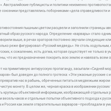
». Австралийские публицисты и политики неизменно противопост
 ее союзники представлялись поборниками «дела справедливости и
противостояния пышным цветом расцвели и заполнили страницы ав
ный образ русского народа. Определение «варвары» стало одним 
говорили выше, в речах ораторов постоянно звучали следующие кл
колько реже фигурировал «Русский медведь». Не столь ходульным
сских, к сожалению, есть догма, которая существует не только в у
ены, что их предназначение покорить всю землю и навязать всем 
вет на примитивную антирусскую пропаганду, засыпали «Сидней мо
рваров» был доведен до полного гротеска: «Эти ужасные русские с
, превратив нас в рабынь, обреченных питаться медвежьим жиром 
истую монету. В целом же, черная краска в изображении русских 
ть крупицы объективной информации, изображающей отдельных ру
тки весельчаков и отдельные попытки объективного подхода к русс
ма и Россия как земля отвратительных варваров—преобладали в у