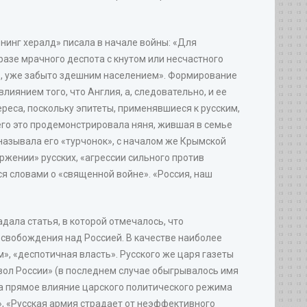
нинг хералд» писала в начале войны: «Для
азе мрачного деспота с кнутом или несчастного
ить, уже забыто здешним населением». Формирование
лиянием того, что Англия, а, следовательно, и ее
ереса, поскольку эпитеты, применявшиеся к русским,
его это продемонстрировала няня, жившая в семье
называла его «турчонок», с началом же Крымской
ржении» русских, «агрессии сильного против
ся словами о «священной войне». «Россия, наш
ала статья, в которой отмечалось, что
 освобождения над Россией. В качестве наиболее
», «деспотичная власть». Русского же царя газеты
явол России» (в последнем случае обыгрывалось имя
ь на прямое влияние царского политического режима
», «Русская армия страдает от неэффективного