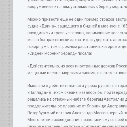
вооруженные кто чем, устремились к берегу моря, но
Можно привести еще не один пример страхов австра
судна «Двина», зашедшего в Сидней в мае-июне 1853
находились и трезвые головы, понимавшие несостоя
могла бы практически захватить и удержать австрал
говоря уж о том огромном расстоянии, которое отде
«Сидней морнинг хералд» писала:
«Действительно, из всех иностранных держав Росси
мощными военно-морскими силами, а в этом отноше
Имела ли в действительности угроза русского втор
«Паллада» в Тихом океане, казалось бы, подтвержд
решались на отважный набег к берегам Австралии дл
продолжительное плавание от Японии до Австралии, 
Петербургский историк Александр Массов первый по
Многолетние исследования позволили ему со всей 
планов нападения на пятый континент не существов