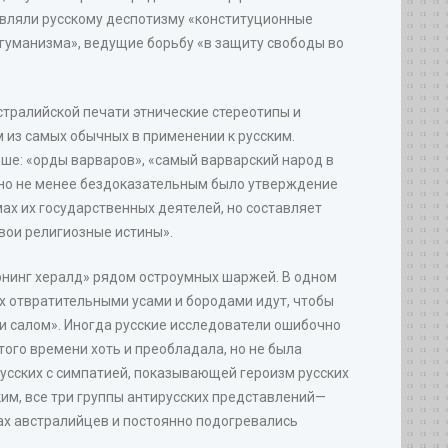
авляли русскому деспотизму «конституционные
 гуманизма», ведущие борьбу «в защиту свободы во
стралийской печати этнические стереотипы и
из самых обычных в применении к русским.
ише: «орды варваров», «самый варварский народ в
, но не менее бездоказательным было утверждение
мах их государственных деятелей, но составляет
свои религиозные истины».
рнинг хералд» рядом остроумных шаржей. В одном
 их отвратительными усами и бородами идут, чтобы
и салом». Иногда русские исследователи ошибочно
того времени хоть и преобладала, но не была
сских с симпатией, показывающей героизм русских
ким, все три группы антирусских представлений—
мах австралийцев и постоянно подогревались