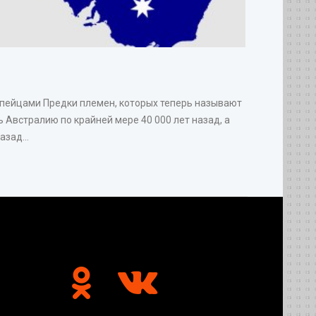
опейцами Предки племен, которых теперь называют
 Австралию по крайней мере 40 000 лет назад, а
зад...