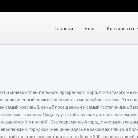
Главная
Блог
Континенты
т и синевой пленительного прозрачного моря, почти такого же син
ов великолепный пляж из золотистого мельчайшего песка. Это пля
ван самый красивый, самый посещаемый и самый гостеприимный ма
лантического океана. Сюда едут, чтобы наслаждаться солнцем, куп
 называется "по полной". Это современный город с чистыми улицам
 европейским городком: женщины здесь не закрывают лица, а бол
 круглый год стоит комфортная погода (более 300 солнечных дней 