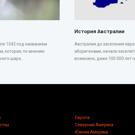
История Австралии
рте 1542 под названием
Австралия до заселения евр
и, которая, по мнению
аборигенами, начали заселять
ого шара...
возможно, даже 100 000 лет на
я
Европа
етны
Северная Америка
Южная Америка