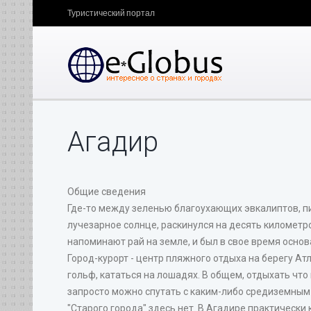
Туристический портал
Агадир
Общие сведения
Где-то между зеленью благоухающих эвкалиптов, пих
лучезарное солнце, раскинулся на десять километр
напоминают рай на земле, и был в свое время осно
Город-курорт - центр пляжного отдыха на берегу Ат
гольф, кататься на лошадях. В общем, отдыхать что
запросто можно спутать с каким-либо средиземным
"Старого города" здесь нет. В Агадире практически