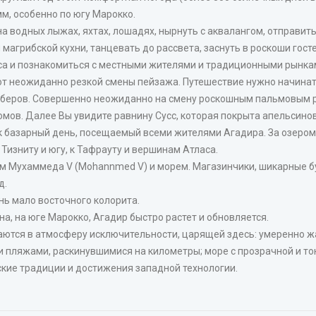
м, особенно по югу Марокко.
 на водных лыжах, яхтах, лошадях, нырнуть с аквалангом, отправит
грибской кухни, танцевать до рассвета, заснуть в роскоши госте
а и познакомиться с местными жителями и традиционными рынка
от неожиданно резкой смены пейзажа. Путешествие нужно начинать
рберов. Совершенно неожиданно на смену роскошным пальмовым 
домов. Далее Вы увидите равнину Сусс, которая покрыта апельсин
к базарный день, посещаемый всеми жителями Агадира. За озером 
 Тизниту и югу, к Тафрауту и вершинам Атласа.
 Мухаммеда V (Mohannmed V) и морем. Магазинчики, шикарные бут
д.
нь мало восточного колорита.
, на юге Марокко, Агадир быстро растет и обновляется.
ются в атмосферу исключительности, царящей здесь: умеренно ж
и пляжами, раскинувшимися на километры; море с прозрачной и т
кие традиции и достижения западной технологии.