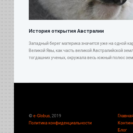
История открытия Австралии
Западный берег материка значится уже на одной ка
Великой Явы, как часть великой Австралийской земл
тогдашних ученых, окружала весь южный полюс земн
©
e-Globus
, 2019
Главна
Политика конфиденциальности
Контин
Блог