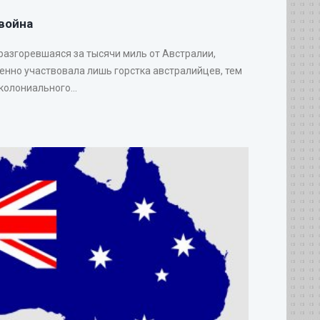
война
 разгоревшаяся за тысячи миль от Австралии,
венно участвовала лишь горстка австралийцев, тем
колониального...