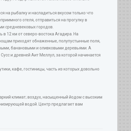
ься на рыбалку и насладиться вкусом только что
приимного отеля, отправиться на прогулку в
ми средневековых городов.
 в 12 км от северо-востока Агадира. На
рощам приходят обнаженные, полупустынные поля,
овыми, банановыми и оливковыми деревьями. А
Сусс и древней Аит Меллул, за которой начинается
ики, кафе, гостиницы, часть из которых довольно
аркий климат; воздух, насыщенный йодом с высоким
онизирующей водой. Центр предлагает вам