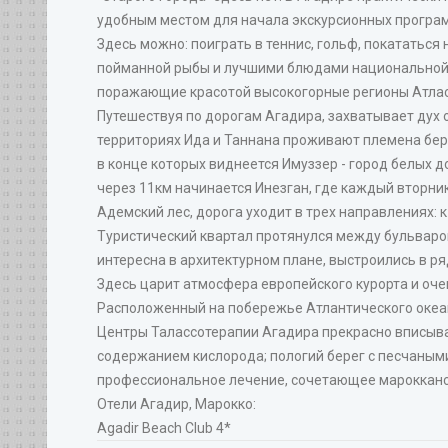
удобным местом для начала экскурсионных програм
Здесь можно: поиграть в теннис, гольф, покататься
пойманной рыбы и лучшими блюдами национальной ма
поражающие красотой высокогорные регионы Атлас
Путешествуя по дорогам Агадира, захватывает дух 
территориях Ида и Таннана проживают племена бе
в конце которых виднеется Имуззер - город белых 
через 11км начинается Инезган, где каждый вторни
Адемский лес, дорога уходит в трех направлениях: к
Туристический квартал протянулся между бульваром
интересна в архитектурном плане, выстроились в ря
Здесь царит атмосфера европейского курорта и оче
Расположенный на побережье Атлантического океана
Центры Талассотерапии Агадира прекрасно вписыва
содержанием кислорода; пологий берег с песчаным
профессиональное лечение, сочетающее марокканс
Отели Агадир, Марокко:
Agadir Beach Club 4*