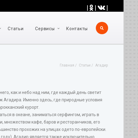
|
|
|
Статьи
Cервисы
Контакты
Главная
Статьи
Агадир
его, как и небо над ним, где каждый день светит
ж Агадира. Именно здесь, где природные условия
рокканский курорт.
аться в океане, заниматься серфингом, играть в
и, множеством кафе, баров и ресторанчиков, его
ьшинство прохожих на улицах одето по-европейски.
в году). Агадир является также исключительно