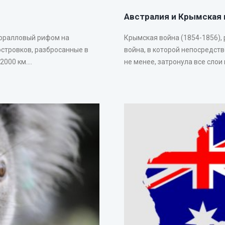
Австралия и Крымская 
коралловый рифом на
Крымская война (1854-1856),
островков, разбросанные в
война, в которой непосредст
00 км....
не менее, затронула все слои 