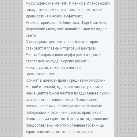
мусульманские мечети. Именно в Александрии
находятся всемирно известные памятники
древности - Римский амфитеатр,
Александрийская библиотека, Форт Кайт-Бей,
Фаросский маяк, считавшийся одни из чудес
света.
С середины прошлого века Александрия
становится главным торговым центром
Египта.Современные верфи ремонтируют и
строят новые суда. Хорошо развиты
металлургия, тяжелая и легкая
промышленность.
Климат в александрии - средиземноморский:
мягкий и теплый, однако температура ниже,
чем в центральной части и воздух менее сухой -
сказывается влияние моря. Золотистые
песчаные пляжи, протянувшиеся по всему
побережью, и отличный сервис привлекают
сюда тысячи туристов. К услугам отдыхающих
предоставлены многочисленные гостиницы,
туристические агентства, рестораны с