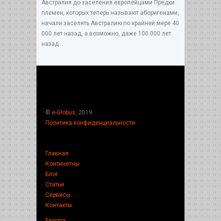
Австралия до заселения европейцами Предки
племен, которых теперь называют аборигенами,
начали заселять Австралию по крайней мере 40
000 лет назад, а возможно, даже 100 000 лет
назад...
©
e-Globus
, 2019
Политика конфиденциальности
Главная
Континетны
Блог
Статьи
Сервисы
Контакты
Европа