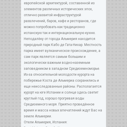
европейской архитектурой, составенной из
элементов различных исторических эпох,
отлично развитой инфраструктурой
развлечений, баров, кафе и ресторанов, где
можно попробовать как традиционно
испанскую так и интернациональную кухню.
Неподалёку от города Альмерия находится
природный парк Кабо де Гата-Нихар. Местность
парка имеет вулканическое происхождение, а
сам парк является самым большим и
экологически важным водно-наземным
заповедником в западном Средиземноморье.
Из-за относительной молодости курорта на
побережье Коста де Альмериа сохранились и
еще неисследованные районы. Располагается
курорт на юге Испании и солнце здесь светит
круглый год, хорошо прогревая воды
Средиземного моря. Приятно проведённое
время и масса новых впечатлений ждут Вас на
земле Альмерии.
Отели Альмерия, Испания: