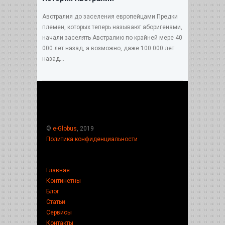
Австралия до заселения европейцами Предки
племен, которых теперь называют аборигенами,
начали заселять Австралию по крайней мере 40
000 лет назад, а возможно, даже 100 000 лет
назад...
©
e-Globus
, 2019
Политика конфиденциальности
Главная
Континетны
Блог
Статьи
Сервисы
Контакты