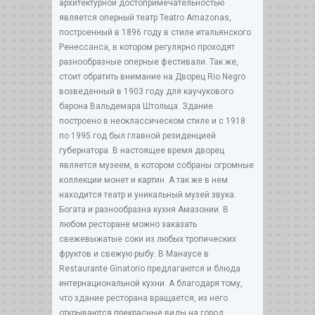
архитектурной достопримечательностью
является оперный театр Teatro Amazonas,
построенный в 1896 году в стиле итальянского
Ренессанса, в котором регулярно проходят
разнообразные оперные фестивали. Так же,
стоит обратить внимание на Дворец Rio Negro
возведенный в 1903 году для каучукового
барона Вальдемара Штольца. Здание
построено в неоклассическом стиле и с 1918
по 1995 год был главной резиденцией
губернатора. В настоящее время дворец
является музеем, в котором собраны огромные
коллекции монет и картин. А так же в нем
находится театр и уникальный музей звука.
Богата и разнообразна кухня Амазонии. В
любом ресторане можно заказать
свежевыжатые соки из любых тропических
фруктов и свежую рыбу. В Манаусе в
Restaurante Ginatorio предлагаются и блюда
интернациональной кухни. А благодаря тому,
что здание ресторана вращается, из него
открываются прекрасные виды на город.