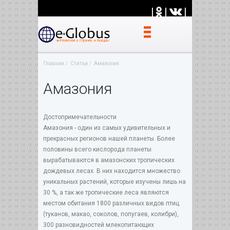
|
|
|
Главная
Статьи
Амазония
Амазония
Достопримечательности
Амазония - один из самых удивительных и
прекрасных регионов нашей планеты. Более
половины всего кислорода планеты
вырабатываются в амазонских тропических
дождевых лесах. В них находится множество
уникальных растений, которые изучены лишь на
30 %, а так же тропические леса являются
местом обитания 1800 различных видов птиц
(туканов, макао, соколов, попугаев, колибри),
300 разновидностей млекопитающих