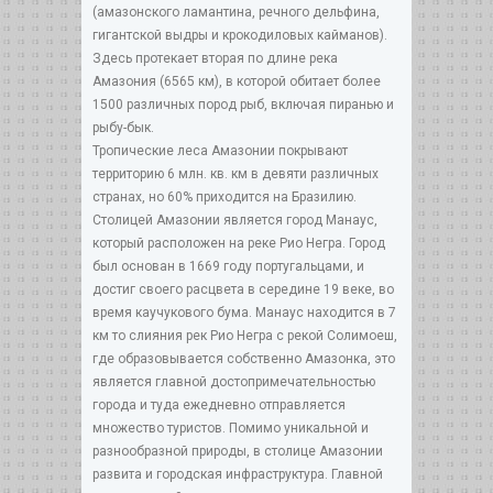
(амазонского ламантина, речного дельфина,
гигантской выдры и крокодиловых кайманов).
Здесь протекает вторая по длине река
Амазония (6565 км), в которой обитает более
1500 различных пород рыб, включая пиранью и
рыбу-бык.
Тропические леса Амазонии покрывают
территорию 6 млн. кв. км в девяти различных
странах, но 60% приходится на Бразилию.
Столицей Амазонии является город Манаус,
который расположен на реке Рио Негра. Город
был основан в 1669 году португальцами, и
достиг своего расцвета в середине 19 веке, во
время каучукового бума. Манаус находится в 7
км то слияния рек Рио Негра с рекой Солимоеш,
где образовывается собственно Амазонка, это
является главной достопримечательностью
города и туда ежедневно отправляется
множество туристов. Помимо уникальной и
разнообразной природы, в столице Амазонии
развита и городская инфраструктура. Главной