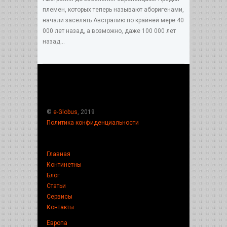
племен, которых теперь называют аборигенами,
начали заселять Австралию по крайней мере 40
000 лет назад, а возможно, даже 100 000 лет
назад...
©
e-Globus
, 2019
Политика конфиденциальности
Главная
Континетны
Блог
Статьи
Сервисы
Контакты
Европа