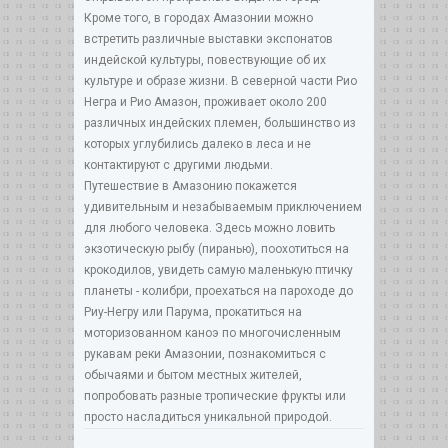
Кроме того, в городах Амазонии можно
встретить различные выставки экспонатов
индейской культуры, повествующие об их
культуре и образе жизни. В северной части Рио
Негра и Рио Амазон, проживает около 200
различных индейских племен, большинство из
которых углубились далеко в леса и не
контактируют с другими людьми.
Путешествие в Амазонию покажется
удивительным и незабываемым приключением
для любого человека. Здесь можно ловить
экзотическую рыбу (пиранью), поохотиться на
крокодилов, увидеть самую маленькую птичку
планеты - колибри, проехаться на пароходе до
Риу-Негру или Парума, прокатиться на
моторизованном каноэ по многочисленным
рукавам реки Амазонии, познакомиться с
обычаями и бытом местных жителей,
попробовать разные тропические фрукты или
просто насладиться уникальной природой.