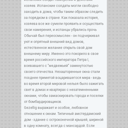
хозяев. Испанские солдаты могли свободно
заходить в дома, чтобы таким образом следить
за порядком в стране. Как показала история,
хозяева все же сумели проявить и осуществить
свои намерения, и испанцы убрались прочь
Обычай был переосмыслен - он подчеркивал
уют и опрятный внешний вид домов,
естественное желание открыть свой дом
внешнему миру. Именно это покорило в свое
время российского императора Петра I,
воевавшего с "медвежьей" замкнутостью
своего отечества. Незашторенные окна стали
позднее приметой воцарившегося мира - ведь
во время второй мировой нельзя было зажигать
свет в домах и квартирах с незатемненными
окнами, чтобы замаскировать города и поселки
от бомбардировщиков.
Gezellig выражает и особое, любовное
отношение к окнам. Типичный амстердамский
дом - здание с остроконечной крышей, шириной
в одну комнату, всегда с мансардой. Если