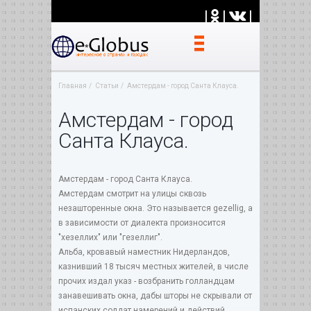
|
|
|
Главная
Статьи
Амстердам - город Санта Клауса.
Амстердам - город
Санта Клауса.
Амстердам - город Санта Клауса.
Амстердам смотрит на улицы сквозь
незашторенные окна. Это называется gezellig, а
в зависимости от диалекта произносится
"хезеллих" или "гезеллиг".
Альба, кровавый наместник Нидерландов,
казнивший 18 тысяч местных жителей, в числе
прочих издал указ - возбранить голландцам
занавешивать окна, дабы шторы не скрывали от
испанских солдат намерений и действий