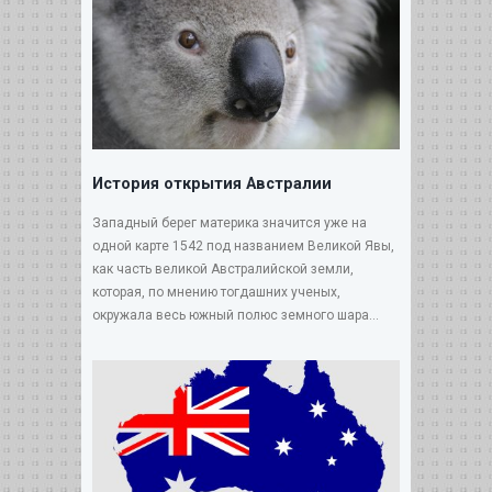
История открытия Австралии
Западный берег материка значится уже на
одной карте 1542 под названием Великой Явы,
как часть великой Австралийской земли,
которая, по мнению тогдашних ученых,
окружала весь южный полюс земного шара...