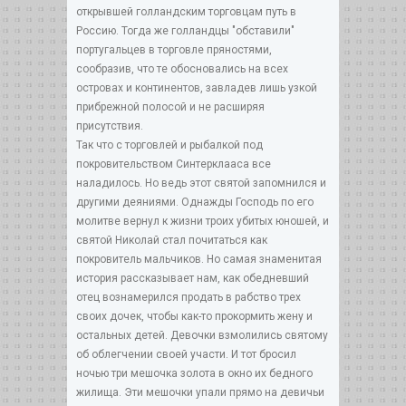
открывшей голландским торговцам путь в
Россию. Тогда же голландцы "обставили"
португальцев в торговле пряностями,
сообразив, что те обосновались на всех
островах и континентов, завладев лишь узкой
прибрежной полосой и не расширяя
присутствия.
Так что с торговлей и рыбалкой под
покровительством Синтерклааса все
наладилось. Но ведь этот святой запомнился и
другими деяниями. Однажды Господь по его
молитве вернул к жизни троих убитых юношей, и
святой Николай стал почитаться как
покровитель мальчиков. Но самая знаменитая
история рассказывает нам, как обедневший
отец вознамерился продать в рабство трех
своих дочек, чтобы как-то прокормить жену и
остальных детей. Девочки взмолились святому
об облегчении своей участи. И тот бросил
ночью три мешочка золота в окно их бедного
жилища. Эти мешочки упали прямо на девичьи