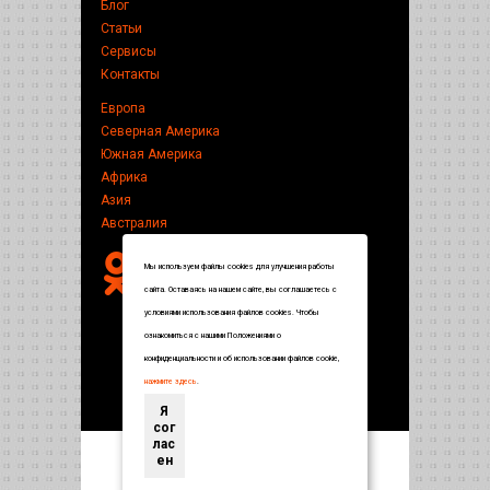
Блог
Статьи
Сервисы
Контакты
Европа
Северная Америка
Южная Америка
Африка
Азия
Австралия
Мы используем файлы cookies для улучшения работы
сайта. Оставаясь на нашем сайте, вы соглашаетесь с
условиями использования файлов cookies. Чтобы
ознакомиться с нашими Положениями о
конфиденциальности и об использовании файлов cookie,
нажмите здесь
.
Я
сог
лас
ен
Энциклопедия по странам и городам