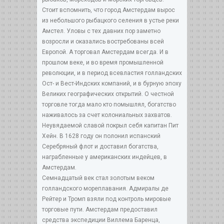
Стоит вспомнить, что город Амстердам вырос
из небольшого рыбацкого селения в устье реки
Амстел. Уловы с тех давних пор заметно
возросли и оказались востребованы всей
Европой. А торговал Амстердам всегда. И в
прошлом веке, и во время промышленной
революции, и в период всевластия голландских
Ост- и Вест-Индских компаний, и в бурную эпоху
Великих географических открытий. О честной
торговле тогда мало кто помышлял, богатство
наживалось за счет колониальных захватов.
Неувядаемой славой покрыл себя капитан Пит
Хейн. В 1628 году он полонил испанский
Серебряный флот и доставил богатства,
награбленные у американских индейцев, в
Амстердам.
Семнадцатый век стал золотым веком
голландского мореплавания. Адмиралы де
Рейтер и Тромп взяли под контроль мировые
торговые пути. Амстердам предоставил
средства экспедиции Виллема Баренца,