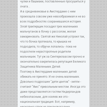
чулки и башмаки, поставленные просушиться у
очага…
А в средневековье в Амстердаме с ним
произошла совсем уже невообразимая и не во
всех подробностях сохранившаяся история.
Злой трактирщик посадил трех маленьких
мальчуганов в бочку с рассолом, желая
замариновать. Святой же Николай устроил так,
что то бочка протекала, то крышка не
подходила, то обручи лопались - пока не
подоспели нерасторопные родители
мальчишек. Тут уж за Синтерклаасом прочно и
окончательно закрепилась репутация Великого
Защитника Маленьких Детей.
Поэтому в Амстердаме маленьких детей
обижать не принято. И не очень маленьких.
Довольно подросшие "дети цветов" - хиппи -
считают "Амс" привольным местом. Иногда это
даже представляется гостям Нидерландов
небезопасным, для хозяев же это -
национальная традиция. Вот, например,
несколько строк из предновогодних