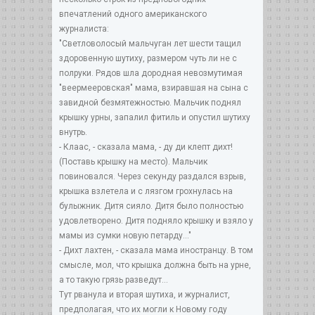
впечатлений одного американского
журналиста:
"Светловолосый мальчуган лет шести тащил
здоровенную шутиху, размером чуть ли не с
полруки. Рядов шла дородная невозмутимая
"веермееровская" мама, взиравшая на сына с
завидной безмятежностью. Мальчик поднял
крышку урны, запалил фитиль и опустил шутиху
внутрь.
- Клаас, - сказала мама, - ду ди клепт дихт!
(Поставь крышку на место). Мальчик
повиновался. Через секунду раздался взрыв,
крышка взлетела и с лязгом грохнулась на
булыжник. Дитя сияло. Дитя было полностью
удовлетворено. Дитя подняло крышку и взяло у
мамы из сумки новую петарду…"
- Дихт лахтен, - сказала мама иностранцу. В том
смысле, мол, что крышка должна быть на урне,
а то такую грязь разведут…
Тут рванула и вторая шутиха, и журналист,
предполагая, что их могли к Новому году