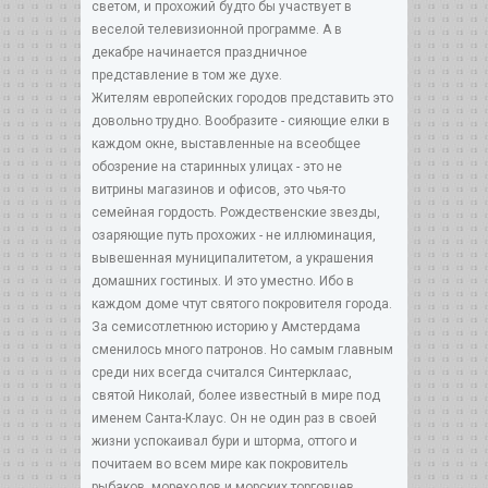
светом, и прохожий будто бы участвует в
веселой телевизионной программе. А в
декабре начинается праздничное
представление в том же духе.
Жителям европейских городов представить это
довольно трудно. Вообразите - сияющие елки в
каждом окне, выставленные на всеобщее
обозрение на старинных улицах - это не
витрины магазинов и офисов, это чья-то
семейная гордость. Рождественские звезды,
озаряющие путь прохожих - не иллюминация,
вывешенная муниципалитетом, а украшения
домашних гостиных. И это уместно. Ибо в
каждом доме чтут святого покровителя города.
За семисотлетнюю историю у Амстердама
сменилось много патронов. Но самым главным
среди них всегда считался Синтерклаас,
святой Николай, более известный в мире под
именем Санта-Клаус. Он не один раз в своей
жизни успокаивал бури и шторма, оттого и
почитаем во всем мире как покровитель
рыбаков, мореходов и морских торговцев.