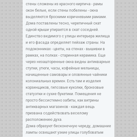
стены сложены из красного кирпича - рамы
окон белые, если стены побелены - окна
выделяются броскими коричневыми рамами.
Дома поставлены тесно, черепичный скат
одной крыши упирается в скат соседней.
Единство видимого с улицы интерьера жилища
и его фасада определяет пейзаж страны. На
подоконниках - цветы, на стенах - вышивки в
рамках, на полках - старинная керамика. Еще
через незашторенные окна видны антикварные
ступки, утюги, часы, кофейные мельницы,
начищенные самовары и оловянные чайники
колониальных времен. Есть там и изделия
корзинщиков, гипсовые куколки, бронзовые
статуэтки и сухие букетики. Помещения не
просто бессистемно забиты, как витрины
антикварных магазинов - каждая вещь
призвана содействовать веселому
расположению духа.
Дома образуют бесконечную череду, домашние
лампы освещают узкие улицы голубоватым