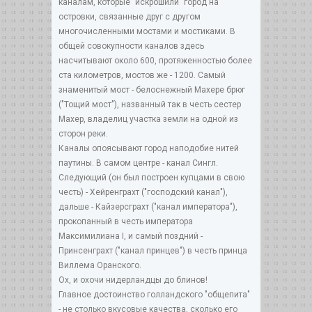
каналам, которые "искрошили" город на
островки, связанные друг с другом
многочисленными мостами и мостиками. В
общей совокупности каналов здесь
насчитывают около 600, протяженностью более
ста километров, мостов же - 1200. Самый
знаменитый мост - белоснежный Махере брюг
("Тощий мост"), названный так в честь сестер
Махер, владелиц участка земли на одной из
сторон реки.
Каналы опоясывают город наподобие нитей
паутины. В самом центре - канал Сингл.
Следующий (он был построен купцами в свою
честь) - Хейренграхт ("господский канал"),
дальше - Кайзерсграхт ("канал императора"),
прокопанный в честь императора
Максимилиана I, и самый поздний -
Принсенграхт ("канал принцев") в честь принца
Виллема Оранского.
Ох, и охочи нидерландцы до блинов!
Главное достоинство голландского "общепита"
- не столько вкусовые качества, сколько его