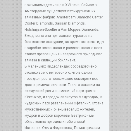
появились здесь еще в XVI веке. Сейчас в
Амстердаме существует пять крупнейших
алмазных фабрик: Amsterdam Diamond Center,
Coster Diamonds, Gassan Diamonds,
Holshuijsen-Stoeltie и Van Moppes Diamonds.
Ежедневно они приглашают туристов на
бесплатные экскурсии, во время которых гиды
подробно показывают и рассказывают о всех
этапах превращения невзрачного природного
алмаза в сияющий бриллиант.
В маленьких Нидерландах сосредоточено
столько всего интересного, что в одной
поездке просто невозможно осмотреть все
достопримечательности. Так что оставим на
следующий раз и знаменитый парк цветов
Кёкенхоф, и городок лилипутов Мадуродам, и
чудесный парк развлечений Эфтелинг. Страна
мужественных и очень веселых жителей,
мудрой и доброй королевы Беатрикс - мы
обязательно приедем к тебе снова!
Источник: Ольга Феденкова, По материалам