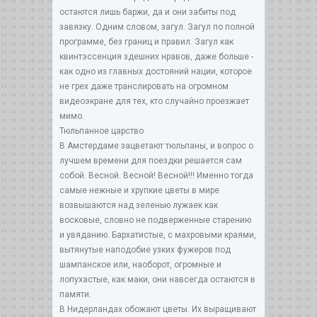
остаются лишь баржи, да и они забиты под
завязку. Одним словом, загул. Загул по полной
программе, без границ и правил. Загул как
квинтэссенция здешних нравов, даже больше -
как одно из главных достояний нации, которое
не грех даже транслировать на огромном
видеоэкране для тех, кто случайно проезжает
мимо.
Тюльпанное царство
В Амстердаме зацветают тюльпаны, и вопрос о
лучшем времени для поездки решается сам
собой. Весной. Весной! Весной!!! Именно тогда
самые нежные и хрупкие цветы в мире
возвышаются над зеленью лужаек как
восковые, словно не подверженные старению
и увяданию. Бархатистые, с махровыми краями,
вытянутые наподобие узких фужеров под
шампанское или, наоборот, огромные и
лопухастые, как маки, они навсегда остаются в
памяти.
В Нидерландах обожают цветы. Их выращивают