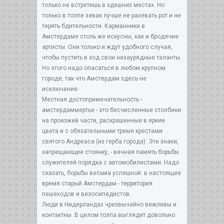
только не встретишь в здешних местах. Но
только в толпе зевак лучше не разевать рот и не
терять бдительности. Карманники в
Амстердаме столь же искусны, как и бродячие
артисты. Они только и ждут удобного случая,
чтобы пустить в ход свои незаурядные таланты.
Но этого надо опасаться в любом крупном
городе, так что Амстердам здесь не
исключение.
Местная достопримечательность -
амстердаммертье - это бесчисленные столбики
на проезжей части, раскрашенные в яркие
цвета и с обязательными тремя крестами
святого Андреаса (из герба города). Эти знаки,
запрещающие стоянку, - вечная память борьбы
служителей порядка с автомобилистами. Надо
сказать, борьбы весьма успешной: в настоящее
время старый Амстердам - территория
пешеходов и велосипедистов.
Люди в Нидерландах чрезвычайно вежливы и
контактны. В целом толпа выглядит довольно