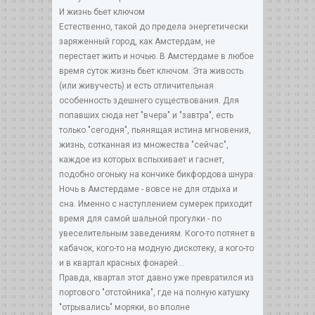
И жизнь бьет ключом
Естественно, такой до предела энергетически
заряженный город, как Амстердам, не
перестает жить и ночью. В Амстердаме в любое
время суток жизнь бьет ключом. Эта живость
(или живучесть) и есть отличительная
особенность здешнего существования. Для
попавших сюда нет "вчера" и "завтра", есть
только "сегодня", пьянящая истина мгновения,
жизнь, сотканная из множества "сейчас",
каждое из которых вспыхивает и гаснет,
подобно огоньку на кончике бикфордова шнура.
Ночь в Амстердаме - вовсе не для отдыха и
сна. Именно с наступлением сумерек приходит
время для самой шальной прогулки - по
увеселительным заведениям. Кого-то потянет в
кабачок, кого-то на модную дискотеку, а кого-то
и в квартал красных фонарей...
Правда, квартал этот давно уже превратился из
портового "отстойника", где на полную катушку
"отрывались" моряки, во вполне