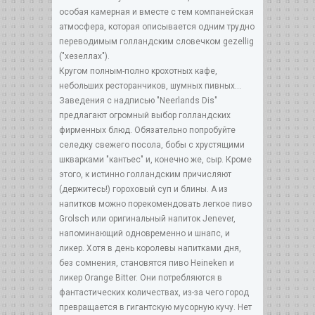
особая камерная и вместе с тем компанейская
атмосфера, которая описывается одним трудно
переводимым голландским словечком gezellig
("хезеллах").
Кругом полным-полно крохотных кафе,
небольших ресторанчиков, шумных пивных...
Заведения с надписью "Neerlands Dis"
предлагают огромный выбор голландских
фирменных блюд. Обязательно попробуйте
селедку свежего посола, бобы с хрустящими
шкварками "кантьес" и, конечно же, сыр. Кроме
этого, к истинно голландским причисляют
(держитесь!) гороховый суп и блины. А из
напитков можно порекомендовать легкое пиво
Grolsch или оригинальный напиток Jenever,
напоминающий одновременно и шнапс, и
ликер. Хотя в день королевы напитками дня,
без сомнения, становятся пиво Heineken и
ликер Orange Bitter. Они потребляются в
фантастических количествах, из-за чего город
превращается в гигантскую мусорную кучу. Нет