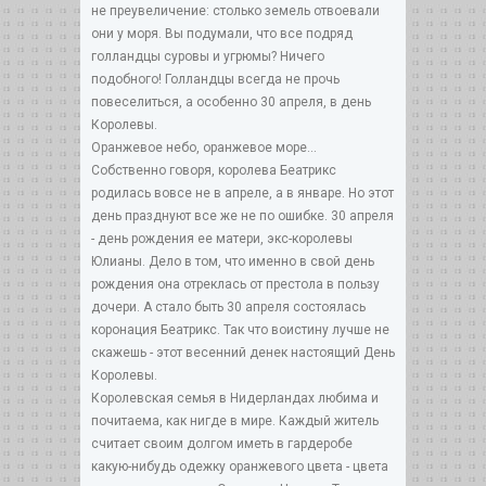
не преувеличение: столько земель отвоевали
они у моря. Вы подумали, что все подряд
голландцы суровы и угрюмы? Ничего
подобного! Голландцы всегда не прочь
повеселиться, а особенно 30 апреля, в день
Королевы.
Оранжевое небо, оранжевое море...
Собственно говоря, королева Беатрикс
родилась вовсе не в апреле, а в январе. Но этот
день празднуют все же не по ошибке. 30 апреля
- день рождения ее матери, экс-королевы
Юлианы. Дело в том, что именно в свой день
рождения она отреклась от престола в пользу
дочери. А стало быть 30 апреля состоялась
коронация Беатрикс. Так что воистину лучше не
скажешь - этот весенний денек настоящий День
Королевы.
Королевская семья в Нидерландах любима и
почитаема, как нигде в мире. Каждый житель
считает своим долгом иметь в гардеробе
какую-нибудь одежку оранжевого цвета - цвета