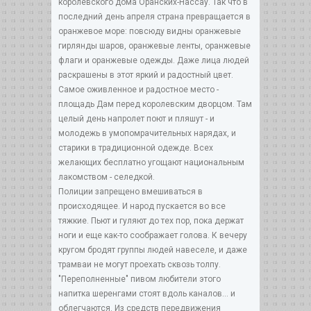
королевского дома Оранских-Нассау. Так что в
последний день апреля страна превращается в
оранжевое море: повсюду видны оранжевые
гирлянды шаров, оранжевые ленты, оранжевые
флаги и оранжевые одежды. Даже лица людей
раскрашены в этот яркий и радостный цвет.
Самое оживленное и радостное место -
площадь Дам перед королевским дворцом. Там
целый день напролет поют и пляшут - и
молодежь в умопомрачительных нарядах, и
старики в традиционной одежде. Всех
желающих бесплатно угощают национальным
лакомством - селедкой.
Полиции запрещено вмешиваться в
происходящее. И народ пускается во все
тяжкие. Пьют и гуляют до тех пор, пока держат
ноги и еще как-то соображает голова. К вечеру
кругом бродят группы людей навеселе, и даже
трамваи не могут проехать сквозь толпу.
"Переполненные" пивом любители этого
напитка шеренгами стоят вдоль каналов... и
облегчаются. Из средств передвижения