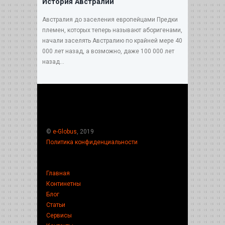
История Австралии
Австралия до заселения европейцами Предки
племен, которых теперь называют аборигенами,
начали заселять Австралию по крайней мере 40
000 лет назад, а возможно, даже 100 000 лет
назад...
©
e-Globus
, 2019
Политика конфиденциальности
Главная
Континетны
Блог
Статьи
Сервисы