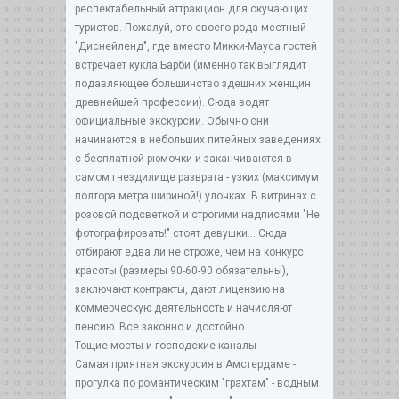
респектабельный аттракцион для скучающих
туристов. Пожалуй, это своего рода местный
"Диснейленд", где вместо Микки-Мауса гостей
встречает кукла Барби (именно так выглядит
подавляющее большинство здешних женщин
древнейшей профессии). Сюда водят
официальные экскурсии. Обычно они
начинаются в небольших питейных заведениях
с бесплатной рюмочки и заканчиваются в
самом гнездилище разврата - узких (максимум
полтора метра шириной!) улочках. В витринах с
розовой подсветкой и строгими надписями "Не
фотографировать!" стоят девушки... Сюда
отбирают едва ли не строже, чем на конкурс
красоты (размеры 90-60-90 обязательны),
заключают контракты, дают лицензию на
коммерческую деятельность и начисляют
пенсию. Все законно и достойно.
Тощие мосты и господские каналы
Самая приятная экскурсия в Амстердаме -
прогулка по романтическим "грахтам" - водным