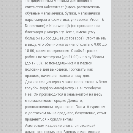
Традиционными местами для шопинга
считаются Kalverstraat (здесь расположены
обувные магазинчики, бутики, магазинчики
парфюмерии и косметики, универмаг Vroom &
Dreesmann) и Nieu-wendijk (он прославился
благодаря универмагу Hema, имеющему
большой выбор дешевых товаров). Стоит иметь
в виду, что обычно магазины открыты с 9.00 до
18.00, кроме воскресенья. Особый график
работы по четвергам (до 21.00) и по субботам
(до 17.00). По понедельникам в первой
половине дня выходной. Торговать, как
правило, начинают только с часу дня.
Для коллекционеров можно посоветовать бело-
голубой фарфор мануфактуры De Porceleyne
Fles. Он производится в знаменитом на весь
мир маленьком городке Дельфте,
расположенном недалеко от Гааги. А туристам
с достатком выше среднего, безусловно, стоит
прицениться к бриллиантам.
Амстердам издревле считался столицей
алмазного промысла. Впервые мастерские