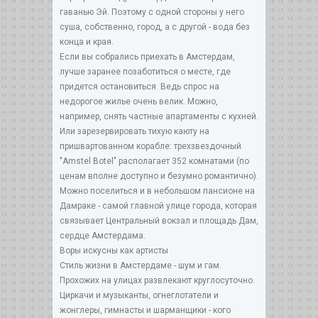
гаванью Эй. Поэтому с одной стороны у него
суша, собственно, город, а с другой - вода без
конца и края.
Если вы собрались приехать в Амстердам,
лучше заранее позаботиться о месте, где
придется остановиться. Ведь спрос на
недорогое жилье очень велик. Можно,
например, снять частные апартаменты с кухней.
Или зарезервировать тихую каюту на
пришвартованном корабле: трехзвездочный
"Amstel Botel" располагает 352 комнатами (по
ценам вполне доступно и безумно романтично).
Можно поселиться и в небольшом пансионе на
Дамраке - самой главной улице города, которая
связывает Центральный вокзал и площадь Дам,
сердце Амстердама.
Воры искусны как артисты
Стиль жизни в Амстердаме - шум и гам.
Прохожих на улицах развлекают круглосуточно.
Циркачи и музыканты, огнеглотатели и
жонглеры, гимнасты и шарманщики - кого