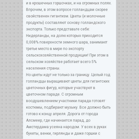
и в крошечных горшочках, и на огромных полях.
Впрочем, в этом вопросе голландцам скорее
свойственен гигантизм. Цветы (и молочные
продукты) составляют основу голландского
экспорта. Только представьте себе:
Нидерланды, на долю которых приходится
0,008% поверхности земного шара, занимают
третье место в мире по экспорту
сельскохозяйственной продукции! При этом в
сельском хозяйстве работает всего 5%
населения страны.
Но цветы идут не только за границу. Целый год
голландцы выращивают цветы для гигантских
цветочных фигур, которые участвуют в
цветочном параде. С огромным
воодушевлением участники парада готовят
костюмы, подбирают музыку. Все должно быть
готово к концу апреля. Дорога от города
Алсмеер, где начинается парад, до
Амстердама усеяна народом. У всех в руках
букеты, венки, гирлянды и даже горшки с