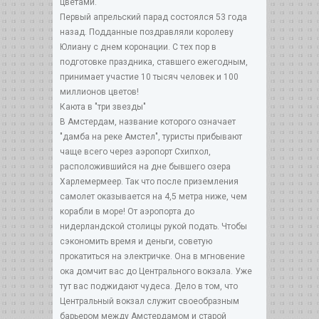
цветами.
Первый апрельский парад состоялся 53 года
назад. Подданные поздравляли королеву
Юлиану с днем коронации. С тех пор в
подготовке праздника, ставшего ежегодным,
принимает участие 10 тысяч человек и 100
миллионов цветов!
Каюта в "три звезды"
В Амстердам, название которого означает
"дамба на реке Амстел", туристы прибывают
чаще всего через аэропорт Схипхол,
расположившийся на дне бывшего озера
Харлемермеер. Так что после приземления
самолет оказывается на 4,5 метра ниже, чем
корабли в море! От аэропорта до
нидерландской столицы рукой подать. Чтобы
сэкономить время и деньги, советую
прокатиться на электричке. Она в мгновение
ока домчит вас до Центрального вокзала. Уже
тут вас поджидают чудеса. Дело в том, что
Центральный вокзал служит своеобразным
барьером между Амстердамом и старой