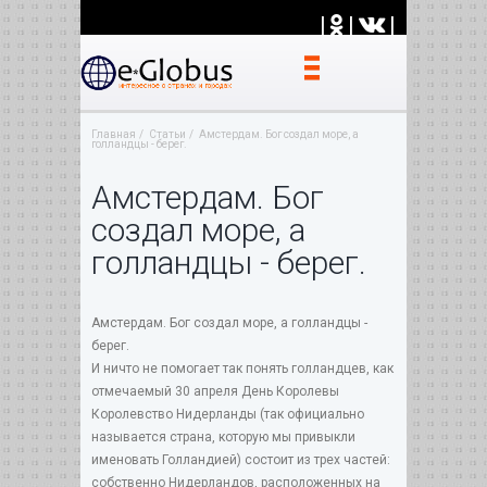
|
|
|
Главная
Статьи
Амстердам. Бог создал море, а
голландцы - берег.
Амстердам. Бог
создал море, а
голландцы - берег.
Амстердам. Бог создал море, а голландцы -
берег.
И ничто не помогает так понять голландцев, как
отмечаемый 30 апреля День Королевы
Королевство Нидерланды (так официально
называется страна, которую мы привыкли
именовать Голландией) состоит из трех частей:
собственно Нидерландов, расположенных на