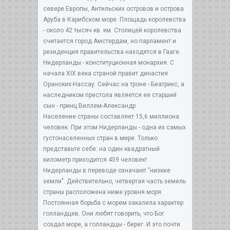
севере Европы, Антильских островов и острова
Аруба в Карибском море. Площадь королевства
- около 42 тысяч кв. км. Столицей королевства
считается город Амстердам, но парламент и
резиденция правительства находятся в Гааге.
Нидерланды - конституционная монархия. С
начала XIX века страной правит династия
Оранских-Нассау. Сейчас на троне - Беатрикс, а
наследником престола является ее старший
сын - принц Виллем-Александр.
Население страны составляет 15,6 миллиона
человек. При этом Нидерланды - одна из самых
густонаселенных стран в мире. Только
представьте себе: на один квадратный
километр приходится 459 человек!
Нидерланды в переводе означают "низкие
земли". Действительно, четвертая часть земель
страны расположена ниже уровня моря.
Постоянная борьба с морем закалила характер
голландцев. Они любят говорить, что Бог
создал море, а голландцы - берег. И это почти