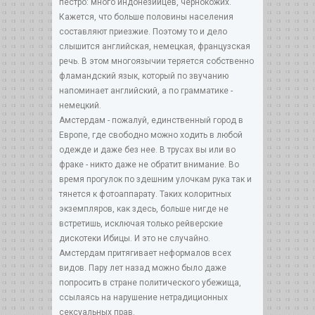
пестро: много индонезийцев, чернокожих.
Кажется, что больше половины населения
составляют приезжие. Поэтому то и дело
слышится английская, немецкая, французская
речь. В этом многоязычии теряется собственно
фламандский язык, который по звучанию
напоминает английский, а по грамматике -
немецкий.
Амстердам - пожалуй, единственный город в
Европе, где свободно можно ходить в любой
одежде и даже без нее. В трусах вы или во
фраке - никто даже не обратит внимание. Во
время прогулок по здешним улочкам рука так и
тянется к фотоаппарату. Таких колоритных
экземпляров, как здесь, больше нигде не
встретишь, исключая только рейверские
дискотеки Ибицы. И это не случайно.
Амстердам притягивает неформалов всех
видов. Пару лет назад можно было даже
попросить в стране политического убежища,
ссылаясь на нарушение нетрадиционных
сексуальных прав.