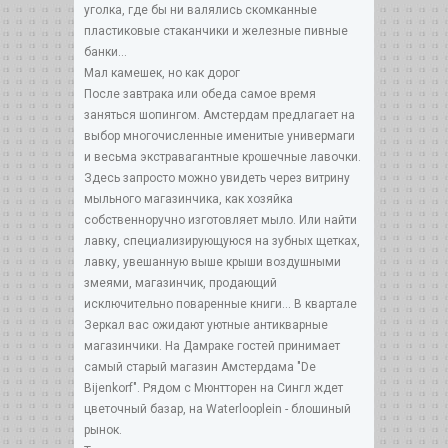
уголка, где бы ни валялись скомканные
пластиковые стаканчики и железные пивные
банки...
Мал камешек, но как дорог
После завтрака или обеда самое время
заняться шопингом. Амстердам предлагает на
выбор многочисленные именитые универмаги
и весьма экстравагантные крошечные лавочки.
Здесь запросто можно увидеть через витрину
мыльного магазинчика, как хозяйка
собственноручно изготовляет мыло. Или найти
лавку, специализирующуюся на зубных щетках,
лавку, увешанную выше крыши воздушными
змеями, магазинчик, продающий
исключительно поваренные книги... В квартале
Зеркал вас ожидают уютные антикварные
магазинчики. На Дамраке гостей принимает
самый старый магазин Амстердама "De
Bijenkorf". Рядом с Мюнтторен на Сингл ждет
цветочный базар, на Waterlooplein - блошиный
рынок.