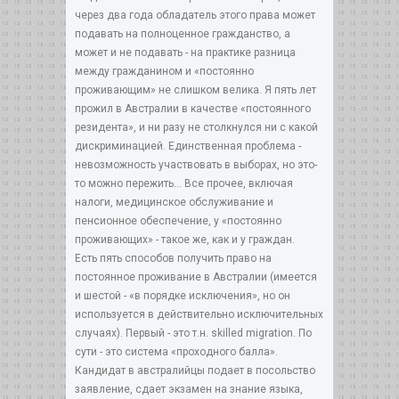
через два года обладатель этого права может
подавать на полноценное гражданство, а
может и не подавать - на практике разница
между гражданином и «постоянно
проживающим» не слишком велика. Я пять лет
прожил в Австралии в качестве «постоянного
резидента», и ни разу не столкнулся ни с какой
дискриминацией. Единственная проблема -
невозможность участвовать в выборах, но это-
то можно пережить… Все прочее, включая
налоги, медицинское обслуживание и
пенсионное обеспечение, у «постоянно
проживающих» - такое же, как и у граждан.
Есть пять способов получить право на
постоянное проживание в Австралии (имеется
и шестой - «в порядке исключения», но он
используется в действительно исключительных
случаях). Первый - это т.н. skilled migration. По
сути - это система «проходного балла».
Кандидат в австралийцы подает в посольство
заявление, сдает экзамен на знание языка,