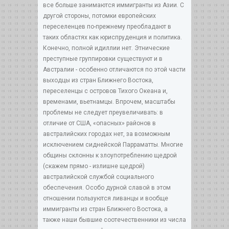
все больше занимаются иммигранты из Азии. С
другой стороны, потомки европейских
переселенцев по-прежнему преобладают в
таких областях как юриспруденция и политика.
Конечно, полной идиллии нет. Этнические
преступные группировки существуют и в
Австралии - особенно отличаются по этой части
выходцы из стран Ближнего Востока,
переселенцы с островов Тихого Океана и,
временами, вьетнамцы. Впрочем, масштабы
проблемы не следует преувеличивать: в
отличие от США, «опасных» районов в
австралийских городах нет, за возможным
исключением сиднейской Парраматты. Многие
общины склонны к злоупотреблению щедрой
(скажем прямо - излишне щедрой)
австралийской службой социального
обеспечения. Особо дурной славой в этом
отношении пользуются ливанцы и вообще
иммигранты из стран Ближнего Востока, а
также наши бывшие соотечественники из числа