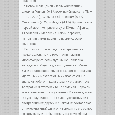
являются.
За Новой Зеландией и Великобританией
следуют Гонконг (6,1% всех прибывших на ПМЖ
в 1990-2000), Китай (5,8%), Вьетнам (5,7%),
Филиппины (4,4%) и Индия (4,1%). Кроме того, в
первой десятке присутствуют Южная Африка,
Югославия и Малайзия. Таким образом,
нынешняя иммиграция по преимуществу
азиатская.
В России часто приходится встречаться с
представлениями о том, что нынешняя
«политкорректность» чуть ли не навязана
западному обществу, и что где-то в глубине
души «белое население» страдает от наплыва
«цветных» и мечтает от них избавиться. Не
знаю, как обстоят дела в других странах, но в
Австралии я этого как-то не замечал. Впрочем,
мое мнение не столь уж важно. Важнее другое:
так уж получилось, что заметную часть моих
австралийских друзей и знакомых составляют
этнические китайцы, и они говорят то же самое
- с расизмом и на бытовом, и на служебном