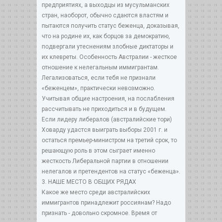
предприятиях, а выходцы из мусульманских
стран, наоборот, обычно сдаются властям и
пытаются получить статус беженца, доказывая,
что на родине их, как борцов за демократию,
подвергали утеснениям злобные диктаторы и
их клевреты. Особенность Австралии - жесткое
отношение к нелегальным иммигрантам.
Легализоваться, если тебя не признали
«беженцем», практически невозможно.
Учитывая общие настроения, на послабления
рассчитывать не приходиться и в будущем.
Если лидеру либералов (австралийские тори)
Ховарду удастся выиграть выборы 2001 г. и
остаться премьер-министром на третий срок, то
решающую роль в этом сыграет именно
жесткость Либеральной партии в отношении
нелегалов и претендентов на статус «беженца».
3. НАШЕ МЕСТО В ОБЩИХ РЯДАХ
Какое же место среди австралийских
иммигрантов принадлежит россиянам? Надо
признать - довольно скромное. Время от