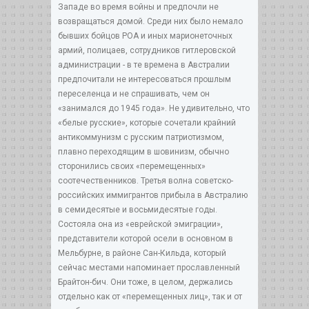
Западе во время войны и предпочли не
возвращаться домой. Среди них было немало
бывших бойцов РОА и иных марионеточных
армий, полицаев, сотрудников гитлеровской
администрации - в те времена в Австралии
предпочитали не интересоваться прошлым
переселенца и не спрашивать, чем он
«занимался до 1945 года». Не удивительно, что
«белые русские», которые сочетали крайний
антикоммунизм с русским патриотизмом,
плавно переходящим в шовинизм, обычно
сторонились своих «перемещенных»
соотечественников. Третья волна советско-
российских иммигрантов прибыла в Австралию
в семидесятые и восьмидесятые годы.
Состояла она из «еврейской эмиграции»,
представители которой осели в основном в
Мельбурне, в районе Сан-Кильда, который
сейчас местами напоминает прославленный
Брайтон-бич. Они тоже, в целом, держались
отдельно как от «перемещенных лиц», так и от