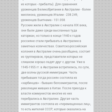
из которых - прибалты). Для сравнения:
уроженцев Великобритании в Австралии - более
миллиона, уроженцев Италии - 238.249,
уроженцев Вьетнама - 151.058.
Русские жили в Австралии с начала XIX века,
они были даже среди высланных туда
каторжан, но только в конце 1940-х годов
россияне стали прибывать в Австралию в
заметных количествах. Советско-российская
колония в Австралии очень разобщена, состоит
из группировок, представители которых не
слишком хорошо ладят друг с другом. Уже в
1945-1955 гг. в Австралии встретились, по сути,
две волны русской иммиграции. Часть
прибывших тогда россиян состояла из
«харбинцев» - бывших белоэмигрантов, после
революции живших в Китае. После прихода к
власти коммунистов многие из них
перебрались в Австралию. Другая часть
иммигрантов состояла из «перемещенных лиц»,
то есть жителей СССР, которые оказались на