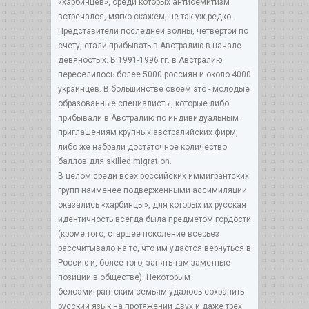
«харбинцев», среди которых антисемитизм
встречался, мягко скажем, не так уж редко.
Представители последней волны, четвертой по
счету, стали прибывать в Австралию в начале
девяностых. В 1991-1996 гг. в Австралию
переселилось более 5000 россиян и около 4000
украинцев. В большинстве своем это - молодые
образованные специалисты, которые либо
прибывали в Австралию по индивидуальным
приглашениям крупных австралийских фирм,
либо же набрали достаточное количество
баллов для skilled migration.
В целом среди всех российских иммигрантских
групп наименее подверженными ассимиляции
оказались «харбинцы», для которых их русская
идентичность всегда была предметом гордости
(кроме того, старшее поколение всерьез
рассчитывало на то, что им удастся вернуться в
Россию и, более того, занять там заметные
позиции в обществе). Некоторым
белоэмигрантским семьям удалось сохранить
русский язык на протяжении двух и даже трех