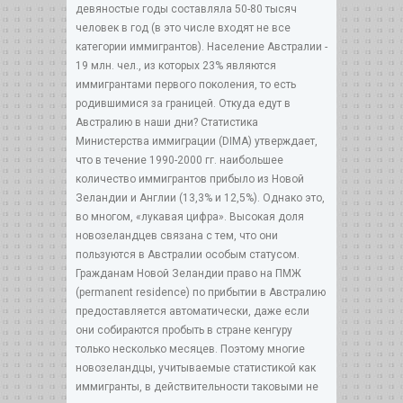
девяностые годы составляла 50-80 тысяч
человек в год (в это числе входят не все
категории иммигрантов). Население Австралии -
19 млн. чел., из которых 23% являются
иммигрантами первого поколения, то есть
родившимися за границей. Откуда едут в
Австралию в наши дни? Статистика
Министерства иммиграции (DIMA) утверждает,
что в течение 1990-2000 гг. наибольшее
количество иммигрантов прибыло из Новой
Зеландии и Англии (13,3% и 12,5%). Однако это,
во многом, «лукавая цифра». Высокая доля
новозеландцев связана с тем, что они
пользуются в Австралии особым статусом.
Гражданам Новой Зеландии право на ПМЖ
(permanent residence) по прибытии в Австралию
предоставляется автоматически, даже если
они собираются пробыть в стране кенгуру
только несколько месяцев. Поэтому многие
новозеландцы, учитываемые статистикой как
иммигранты, в действительности таковыми не