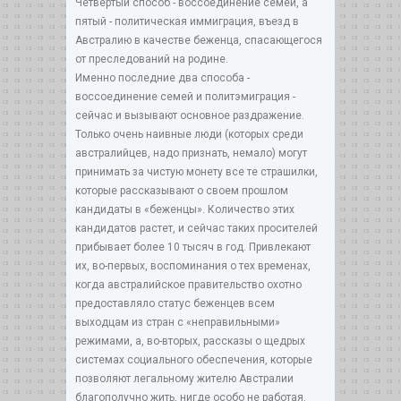
Четвертый способ - воссоединение семей, а
пятый - политическая иммиграция, въезд в
Австралию в качестве беженца, спасающегося
от преследований на родине.
Именно последние два способа -
воссоединение семей и политэмиграция -
сейчас и вызывают основное раздражение.
Только очень наивные люди (которых среди
австралийцев, надо признать, немало) могут
принимать за чистую монету все те страшилки,
которые рассказывают о своем прошлом
кандидаты в «беженцы». Количество этих
кандидатов растет, и сейчас таких просителей
прибывает более 10 тысяч в год. Привлекают
их, во-первых, воспоминания о тех временах,
когда австралийское правительство охотно
предоставляло статус беженцев всем
выходцам из стран с «неправильными»
режимами, а, во-вторых, рассказы о щедрых
системах социального обеспечения, которые
позволяют легальному жителю Австралии
благополучно жить, нигде особо не работая.