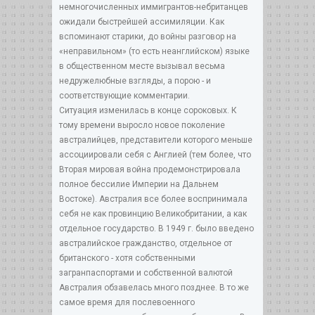
немногочисленных иммигрантов-небританцев
ожидали быстрейшей ассимиляции. Как
вспоминают старики, до войны разговор на
«неправильном» (то есть неанглийском) языке
в общественном месте вызывал весьма
недружелюбные взгляды, а порою - и
соответствующие комментарии.
Ситуация изменилась в конце сороковых. К
тому времени выросло новое поколение
австралийцев, представители которого меньше
ассоциировали себя с Англией (тем более, что
Вторая мировая война продемонстрировала
полное бессилие Империи на Дальнем
Востоке). Австралия все более воспринимала
себя не как провинцию Великобритании, а как
отдельное государство. В 1949 г. было введено
австралийское гражданство, отдельное от
британского - хотя собственными
загранпаспортами и собственной валютой
Австралия обзавелась много позднее. В то же
самое время для послевоенного