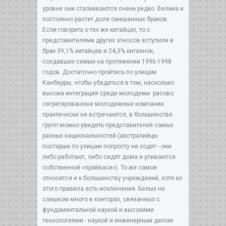
уровне они сталкиваются очень редко. Велика и
постоянно растет доля смешанных браков.
Если говорить о тех же китайцах, то с
представителями других этносов вступили в
брак 39,1% китайцев и 24,3% китаянок,
создавших семью на протяжении 1996-1998
годов. Достаточно пройтись по улицам
Канберры, чтобы убедиться в том, насколько
высока интеграция среди молодежи: расово
сегрегированные молодежные компании
практически не встречаются, в большинстве
групп можно увидеть представителей самых
разных национальностей (австралийцы
постарше по улицам попросту не ходят - они
либо работают, либо сидят дома и упиваются
собственной «прайваси»). То же самое
относится и к большинству учреждений, хотя из
этого правила есть исключения. Белых не
слишком много в конторах, связанных с
фундаментальной наукой и высокими
технологиями - наукой и инженерным делом