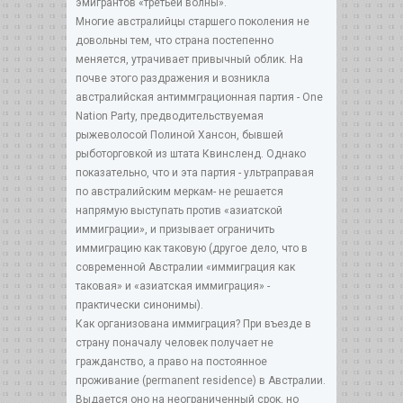
эмигрантов «третьей волны».
Многие австралийцы старшего поколения не
довольны тем, что страна постепенно
меняется, утрачивает привычный облик. На
почве этого раздражения и возникла
австралийская антиммграционная партия - One
Nation Party, предводительствуемая
рыжеволосой Полиной Хансон, бывшей
рыботорговкой из штата Квинсленд. Однако
показательно, что и эта партия - ультраправая
по австралийским меркам- не решается
напрямую выступать против «азиатской
иммиграции», и призывает ограничить
иммиграцию как таковую (другое дело, что в
современной Австралии «иммиграция как
таковая» и «азиатская иммиграция» -
практически синонимы).
Как организована иммиграция? При въезде в
страну поначалу человек получает не
гражданство, а право на постоянное
проживание (permanent residence) в Австралии.
Выдается оно на неограниченный срок, но