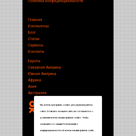
Политика конфиденциальности
Главная
Континетны
Блог
Статьи
Сервисы
Контакты
Европа
Северная Америка
Южная Америка
Африка
Азия
Австралия
Мы используем файлы cookies для улучшения работы
сайта. Оставаясь на нашем сайте, вы соглашаетесь с
условиями использования файлов cookies. Чтобы
ознакомиться с нашими Положениями о
конфиденциальности и об использовании файлов cookie,