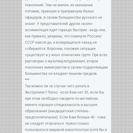
поколений. Тем не менее, их нынешние
потомки, правнуки и праправнуки белых
офицеров, в своем большинстве русского не
знают. У представителей других «волн»
ассимиляция идет гораздо быстрее - ведь они,
как правило, уверены, что покинули Россию/
СССР навсегда, и возвращаться назад не
собираются. Впрочем, похожая ситуация
существует и у иных этнических групп. При всех
разговорах о мультикультурализме, второе
поколение иммигрантов в своем подавляющем
большинстве не владеет языком предков.
***
Так можно ли «в случае чего уехать в
Австралию»? Легко - если Вам нет 35, если Вы
при этом свободно говорите по-английски,
имеете хорошую специальность и высшее
образование (кандидатская степень -
предпочтительнее). Если Вам больше 40 - тоже
не следует огорчаться. Нужно только
пользоваться мировой известностью (хотя бы и