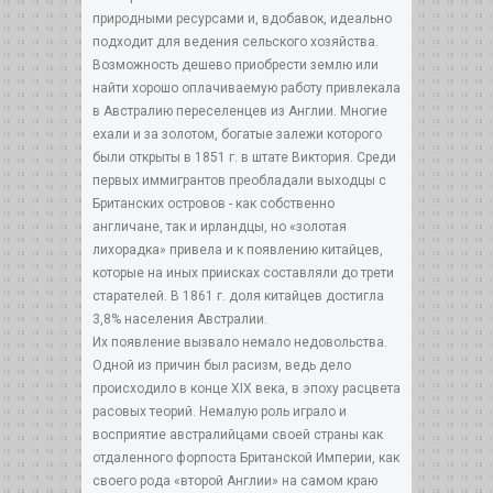
природными ресурсами и, вдобавок, идеально
подходит для ведения сельского хозяйства.
Возможность дешево приобрести землю или
найти хорошо оплачиваемую работу привлекала
в Австралию переселенцев из Англии. Многие
ехали и за золотом, богатые залежи которого
были открыты в 1851 г. в штате Виктория. Среди
первых иммигрантов преобладали выходцы с
Британских островов - как собственно
англичане, так и ирландцы, но «золотая
лихорадка» привела и к появлению китайцев,
которые на иных приисках составляли до трети
старателей. В 1861 г. доля китайцев достигла
3,8% населения Австралии.
Их появление вызвало немало недовольства.
Одной из причин был расизм, ведь дело
происходило в конце XIX века, в эпоху расцвета
расовых теорий. Немалую роль играло и
восприятие австралийцами своей страны как
отдаленного форпоста Британской Империи, как
своего рода «второй Англии» на самом краю