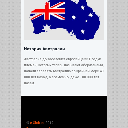
История Австралии
Австралия до заселения европейцами Предки
племен, которых теперь называют аборигенами,
начали заселять Австралию по крайней мере 40
000 лет назад, а возможно, даже 100 000 лет
назад...
©
e-Globus
, 2019