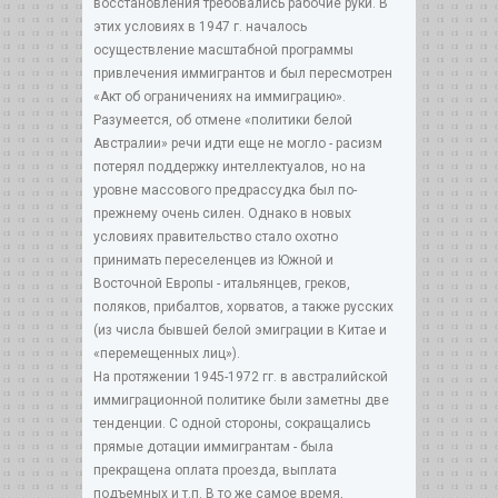
восстановления требовались рабочие руки. В
этих условиях в 1947 г. началось
осуществление масштабной программы
привлечения иммигрантов и был пересмотрен
«Акт об ограничениях на иммиграцию».
Разумеется, об отмене «политики белой
Австралии» речи идти еще не могло - расизм
потерял поддержку интеллектуалов, но на
уровне массового предрассудка был по-
прежнему очень силен. Однако в новых
условиях правительство стало охотно
принимать переселенцев из Южной и
Восточной Европы - итальянцев, греков,
поляков, прибалтов, хорватов, а также русских
(из числа бывшей белой эмиграции в Китае и
«перемещенных лиц»).
На протяжении 1945-1972 гг. в австралийской
иммиграционной политике были заметны две
тенденции. С одной стороны, сокращались
прямые дотации иммигрантам - была
прекращена оплата проезда, выплата
подъемных и т.п. В то же самое время,