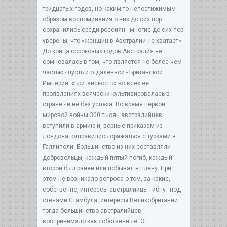
тридцатых годов, но каким-то непостижимым
образом воспоминания о них до сих пор
сохранились среди россиян - многие до сих пор
уверены, что «женщин в Австралии не хватает».
До конца сороковых годов Австралия не
сомневалась в том, что является не более чем
частью - пусть и отдаленной - Британской
Империи. «Британскость» во всех ее
проявлениях всячески культивировалась в
стране - и не без успеха. Во время первой
мировой войны 300 тысяч австралийцев
вступили в армию и, верные приказам из
Лондона, отправились сражаться с турками в
Галлиполи. Большинство из них составляли
добровольцы, каждый пятый погиб, каждый
второй был ранен или побывал в плену. При
этом не возникало вопроса о том, за какие,
собственно, интересы австралийцы гибнут под
стенами Стамбула: интересы Великобритании
тогда большинство австралийцев
воспринимало как собственные. От