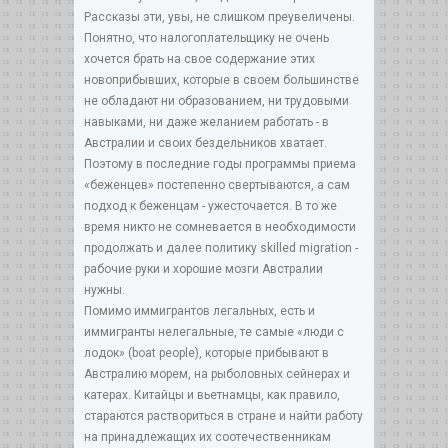
Рассказы эти, увы, не слишком преувеличены.
Понятно, что налогоплательщику не очень
хочется брать на свое содержание этих
новоприбывших, которые в своем большинстве
не обладают ни образованием, ни трудовыми
навыками, ни даже желанием работать - в
Австралии и своих бездельников хватает.
Поэтому в последние годы программы приема
«беженцев» постепенно свертываются, а сам
подход к беженцам - ужесточается. В то же
время никто не сомневается в необходимости
продолжать и далее политику skilled migration -
рабочие руки и хорошие мозги Австралии
нужны.
Помимо иммигрантов легальных, есть и
иммигранты нелегальные, те самые «люди с
лодок» (boat people), которые прибывают в
Австралию морем, на рыболовных сейнерах и
катерах. Китайцы и вьетнамцы, как правило,
стараются раствориться в стране и найти работу
на принадлежащих их соотечественникам