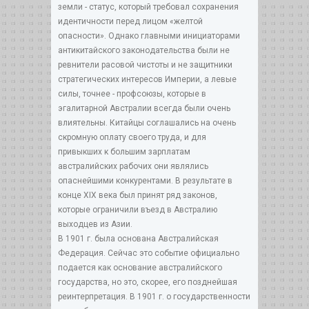
земли - статус, который требовал сохранения
идентичности перед лицом «желтой
опасности». Однако главными инициаторами
антикитайского законодательства были не
ревнители расовой чистоты и не защитники
стратегических интересов Империи, а левые
силы, точнее - профсоюзы, которые в
эгалитарной Австралии всегда были очень
влиятельны. Китайцы соглашались на очень
скромную оплату своего труда, и для
привыкших к большим зарплатам
австралийских рабочих они являлись
опаснейшими конкурентами. В результате в
конце XIX века был принят ряд законов,
которые ограничили въезд в Австралию
выходцев из Азии.
В 1901 г. была основана Австралийская
Федерация. Сейчас это событие официально
подается как основание австралийского
государства, но это, скорее, его позднейшая
реинтерпретация. В 1901 г. о государственности