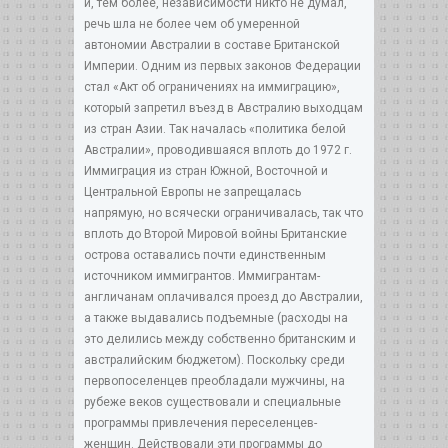
и, тем более, независимости никто не думал,
речь шла не более чем об умеренной
автономии Австралии в составе Британской
Империи. Одним из первых законов Федерации
стал «Акт об ограничениях на иммиграцию»,
который запретил въезд в Австралию выходцам
из стран Азии. Так началась «политика белой
Австралии», проводившаяся вплоть до 1972 г.
Иммиграция из стран Южной, Восточной и
Центральной Европы не запрещалась
напрямую, но всячески ограничивалась, так что
вплоть до Второй Мировой войны Британские
острова оставались почти единственным
источником иммигрантов. Иммигрантам-
англичанам оплачивался проезд до Австралии,
а также выдавались подъемные (расходы на
это делились между собственно британским и
австралийским бюджетом). Поскольку среди
первопоселенцев преобладали мужчины, на
рубеже веков существовали и специальные
программы привлечения переселенцев-
женщин. Действовали эти программы до