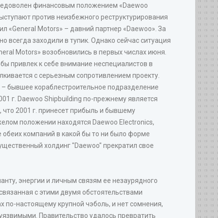
ся недоволен финансовым положением «Daewoo
выступают против неизбежного реструктурирования
ил «General Motors» – давний партнер «Daewoo». За
о всегда заходили в тупик. Однако сейчас ситуация
eral Motors» возобновились в первых числах июня.
бы привлек к себе внимание неспециалистов в
алкивается с серьезным сопротивлением проекту.
ng – бывшее кораблестроительное подразделение
01 г. Daewoo Shipbuilding по-прежнему является
, что 2001 г. принесет прибыль и бывшему
желом положении находятся Daewoo Electronics,
 обеих компаний в какой бы то ни было форме
гущественный холдинг "Daewoo" прекратил свое
нту, энергии и личным связям ее незаурядного
связанная с этими двумя обстоятельствами
х по-настоящему крупной чэболь, и нет сомнения,
еуязвимыми. Правительство удалось превратить