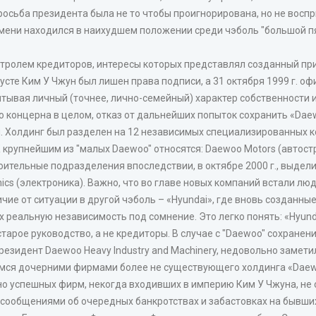
осьба президента была не то чтобы проигнорирована, но не воспр
емени находился в наихудшем положении среди чэболь "большой пят
онтролем кредиторов, интересы которых представлял созданный п
те Ким У Чжун был лишен права подписи, а 31 октября 1999 г. оф
ывая личный (точнее, лично-семейный) характер собственности и 
ю концерна в целом, отказ от дальнейших попыток сохранить «Dae
я. Холдинг был разделен на 12 независимых специализированных к
крупнейшим из "малых Daewoo" относятся: Daewoo Motors (автостро
ительные подразделения впоследствии, в октябре 2000 г., выдели
nics (электроника). Важно, что во главе новых компаний встали л
личие от ситуации в другой чэболь – «Hyundai», где вновь создан
их реальную независимость под сомнение. Это легко понять: «Hyund
 старое руководство, а не кредиторы. В случае с "Daewoo" сохран
президент Daewoo Heavy Industry and Machinery, недовольно заме
емся дочерними фирмами более не существующего холдинга «Daewo
но успешных фирм, некогда входивших в империю Ким У Чжуна, не 
с сообщениями об очередных банкротствах и забастовках на бывши