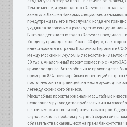
отодвинута на второй план – в отличие от, скажем,
Тем не менее, и руководство «Daewoo» состояло из 
заметила Лакшми Накарми, специально занимающаяс
предупреждать его в тех случаях, когда его гранд
ухудшила положение в руководстве концерна: новы
В начале девяностых годов «Daewoo» находилась на 
Холдингу принадлежало более 40 фирм, на которых 
инвестировать в странах Восточной Европы и в СС
между Москвой и Сеулом. В Узбекистане «Daewoo» п
50 тыс.). Аналогичный проект совместно с «АвтоЗАЗ
кризис холдинга. Автомобильные производства были 
примерно 85% всех корейских инвестиций в страны 
постоянно жил за границей, на месте руководя сво
легенду корейского бизнеса.
Масштабные проекты означали масштабные инвестиц
нежеланием руководства прибегать к иным способам
в зависимости от воли собрания акционеров. С друг
случае каких-то проблем у крупной фирмы ей на по
обязательства оказавшихся на грани банкротства чэ