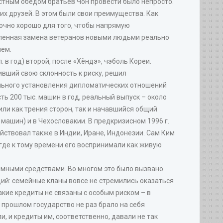
естным обедом братьев Чон провести было непросто.
их друзей. В этом были свои преимущества. Как
чно хорошо для того, чтобы напрямую
тепенная замена ветеранов новыми людьми реально
лем.
в год) второй, после «Хёндэ», чэболь Кореи.
ивший свою склонность к риску, решил
ального установления дипломатических отношений
ь 200 тыс. машин в год, реальный выпуск – около
или как трения сторон, так и начавшийся общий
машин) и в Чехословакии. В предкризисном 1996 г.
йствовал также в Индии, Иране, Индонезии. Сам Ким
 где к тому времени его воспринимали как живую
мными средствами. Во многом это было вызвано
ий: семейные кланы вовсе не стремились оказаться
акие кредиты не связаны с особым риском – в
 прошлом государство не раз брало на себя
, и кредиты им, соответственно, давали не так