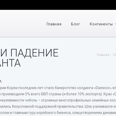
Главная
Блог
Континенты
 И ПАДЕНИЕ
Главная
С
АНТА
А
рии Кореи последних лет стало банкротство холдинга «Daewoo», в
производили 5% всего ВВП страны (и более 10% экспорта). Крах «D
в неуязвимости чэболь – огромных многопрофильных семейных хол
вались безусловной поддержкой правительства. Шок усиливался ещ
лом и главным гуру корейского бизнеса, олицетворением динамиз