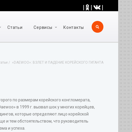
|
|
|
Статьи
Cервисы
Контакты
татьи
«DAEWOO»: ВЗЛЕТ И ПАДЕНИЕ КОРЕЙСКОГО ГИГАНТА
торого по размерам корейского конгломерата,
aewoo» в 1999 г. вызвал шок у многих корейцев,
дингов, которые определяют лицо корейской
е и тем обстоятельством, что руководитель
ма и успеха.