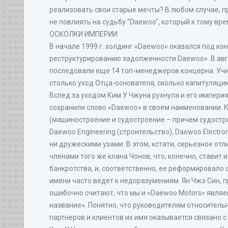
реализовать свои старые мечты? В любом случае, пр
не повлиять на судьбу "Daewoo", который к тому вр
ОСКОЛКИ ИМПЕРИИ
В начале 1999 г. холдинг «Daewoo» оказался под к
реструктурированию задолженности Daewoo». В авгус
последовали еще 14 топ-менеджеров концерна. Учит
столько уход Отца-основателя, сколько капитуляци
Вслед за уходом Ким У Чжуна рухнула и его импери
сохранили слово «Daewoo» в своем наименовании. К 
(машиностроение и судостроение – причем судостро
Daewoo Engineering (строительство), Daewoo Electro
ни дружескими узами. В этом, кстати, серьезное от
членами того же клана Чонов, что, конечно, ставит 
банкротства, и, соответственно, ее реформировало
имени часто ведет к недоразумениям. Ян Чжэ Син, 
ошибочно считают, что мы и «Daewoo Motors» явля
название». Понятно, что руководителям относитель
партнеров и клиентов их имя оказывается связано 