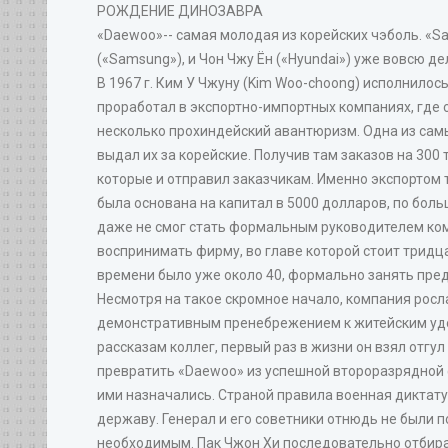
РОЖДЕНИЕ ДИНОЗАВРА
«Daewoo»-- самая молодая из корейских чэболь. «Sams
(«Samsung»), и Чон Чжу Ён («Hyundai») уже вовсю д
В 1967 г. Ким У Чжуну (Kim Woo-choong) исполнилос
проработал в экспортно-импортных компаниях, где 
несколько прохиндейский авантюризм. Одна из самых
выдал их за корейские. Получив там заказов на 300
которые и отправил заказчикам. Именно экспортом
была основана на капитал в 5000 долларов, по боль
даже не смог стать формальным руководителем комп
воспринимать фирму, во главе которой стоит тридца
времени было уже около 40, формально занять пред
Несмотря на такое скромное начало, компания рос
демонстративным пренебрежением к житейским удово
рассказам коллег, первый раз в жизни он взял отгул
превратить «Daewoo» из успешной второразрядной 
ими назначались. Страной правила военная диктат
державу. Генерал и его советники отнюдь не были 
необходимым. Пак Чжон Хи последовательно отбирал