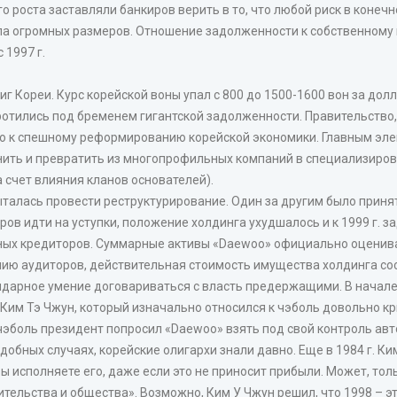
о роста заставляли банкиров верить в то, что любой риск в конеч
огромных размеров. Отношение задолженности к собственному капит
 1997 г.
иг Кореи. Курс корейской воны упал с 800 до 1500-1600 вон за дол
ротились под бременем гигантской задолженности. Правительство
ило к спешному реформированию корейской экономики. Главным э
нить и превратить из многопрофильных компаний в специализиров
 счет влияния кланов основателей).
ыталась провести реструктурирование. Один за другим было принят
ров идти на уступки, положение холдинга ухудшалось и к 1999 г. з
ных кредиторов. Суммарные активы «Daewoo» официально оценивали
нию аудиторов, действительная стоимость имущества холдинга со
ендарное умение договариваться с власть предержащими. В начале
им Тэ Чжун, который изначально относился к чэболь довольно кр
чэболь президент попросил «Daewoo» взять под свой контроль а
добных случаях, корейские олигархи знали давно. Еще в 1984 г. Ким
Вы исполняете его, даже если это не приносит прибыли. Может, толь
тельства и общества». Возможно, Ким У Чжун решил, что 1998 – это