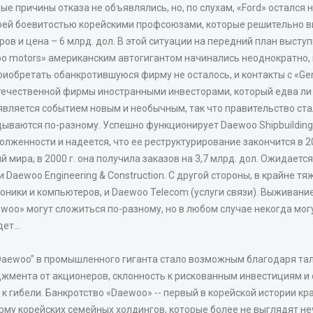
ые причины отказа не объявлялись, но, по слухам, «Ford» остал
воей боевитостью корейскими профсоюзами, которые решительно 
ов и цена – 6 млрд. дол. В этой ситуации на передний план выступ
 motors» американским автогигантом начинались неоднократно, н
риобретать обанкротившуюся фирму не осталось, и контакты с «Gen
отечественной фирмы иностранными инвесторами, который едва ли 
является событием новым и необычным, так что правительство ст
дываются по-разному. Успешно функционирует Daewoo Shipbuildi
женности и надеется, что ее реструктурирование закончится в 20
мира, в 2000 г. она получила заказов на 3,7 млрд. дол. Ожидается
aewoo Engineering & Construction. С другой стороны, в крайне тя
ники и компьютеров, и Daewoo Telecom (услуги связи). Выживание
woo» могут сложиться по-разному, но в любом случае некогда мо
дет…
ewoo" в промышленного гиганта стало возможным благодаря тала
жмента от акционеров, склонность к рискованным инвестициям и 
 гибели. Банкротство «Daewoo» -- первый в корейской истории кра
рму корейских семейных холдингов, которые более не выглядят н