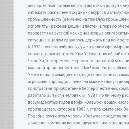
экспортно-импортные квоты и льготный доступ к вн
избежать распыления скудных ресурсов и стимулир
промышленность (а именно на тяжелую промышленн
исполнять «рекомендации» властей, в первую очере
перевести на русский как «финансовые олигархаты»)
ситуацию в целом удавалось держать под контролем
К 1970 г. список избранных уже в целом сформиров
личного характера: отец Ким У Чжуна, погибший во 
Чжон Хи, в те времена – просто талантливый мальч
молодой предприниматель, Пак Чжон Хи, не забывши
Уже в начале семидесятых, еще являясь не слишком
агрессивно проводил линию на максимальную диверс
пристрастие: приобретение бесперспективных компа
работало 35 тысяч человек. В 1978 г. по личному р
восьмидесятых годов верфи «Daewoo» вошли число 
производство, которое в 1983 г. стало компанией D
Подобно почти всем чэболь, «Daewoo» представлял
дочерние компании контролируются лично владельце