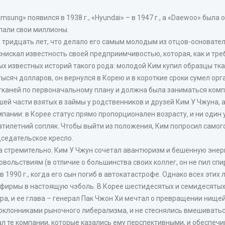
ung» появился в 1938 г., «Hyundai» – в 1947 г., а «Daewoo» была о
елали свои миллионы.
ь тридцать лет, что делало его самым молодым из отцов-основател
снискал известность своей предприимчивостью, которая, как и тре
 известных историй такого рода: молодой Ким купил образцы ткане
 тысяч долларов, он вернулся в Корею и в короткие сроки сумел ор
 тканей по первоначальному плану и должна была заниматься ком
шей части взятых в займы у родственников и друзей Ким У Чжуна, а
ании: в Корее статус прямо пропорционален возрасту, и ни один
тилетний сопляк. Чтобы выйти из положения, Ким попросил самого
седательское кресло.
ла стремительно. Ким У Чжун сочетал авантюризм и бешенную энер
льствиям (в отличие о большинства своих коллег, он не пил спир
 в 1990 г., когда его сын погиб в автокатастрофе. Однако всех эти
фирмы в настоящую чэболь. В Корее шестидесятых и семидесятых
ура, и ее глава – генерал Пак Чжон Хи мечтал о превращении ни
поклонниками рыночного либерализма, и не стеснялись вмешиватьс
 те компании, которые казались ему перспективными, и обеспечи