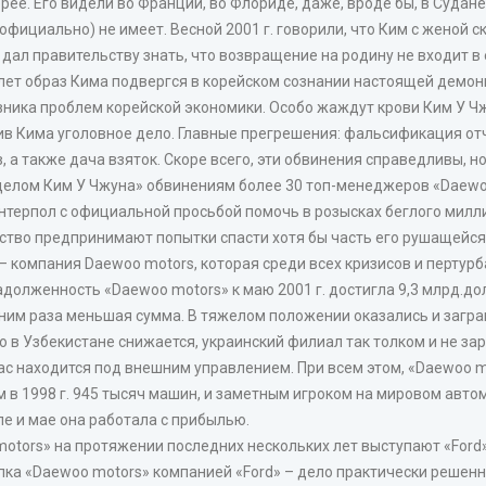
орее. Его видели во Франции, во Флориде, даже, вроде бы, в Судан
фициально) не имеет. Весной 2001 г. говорили, что Ким с женой с
 дал правительству знать, что возвращение на родину не входит 
 лет образ Кима подвергся в корейском сознании настоящей демон
овника проблем корейской экономики. Особо жаждут крови Ким У Ч
ив Кима уголовное дело. Главные прегрешения: фальсификация отч
а также дача взяток. Скоре всего, эти обвинения справедливы, но
делом Ким У Чжуна» обвинениям более 30 топ-менеджеров «Daewoo
 Интерпол с официальной просьбой помочь в розысках беглого милл
ьство предпринимают попытки спасти хотя бы часть его рушащейс
компания Daewoo motors, которая среди всех кризисов и пертурб
адолженность «Daewoo motors» к маю 2001 г. достигла 9,3 млрд.дол
лишним раза меньшая сумма. В тяжелом положении оказались и загр
 Узбекистане снижается, украинский филиал так толком и не зара
 находится под внешним управлением. При всем этом, «Daewoo mo
 в 1998 г. 945 тысяч машин, и заметным игроком на мировом авто
е и мае она работала с прибылью.
tors» на протяжении последних нескольких лет выступают «Ford»
окупка «Daewoo motors» компанией «Ford» – дело практически решенн