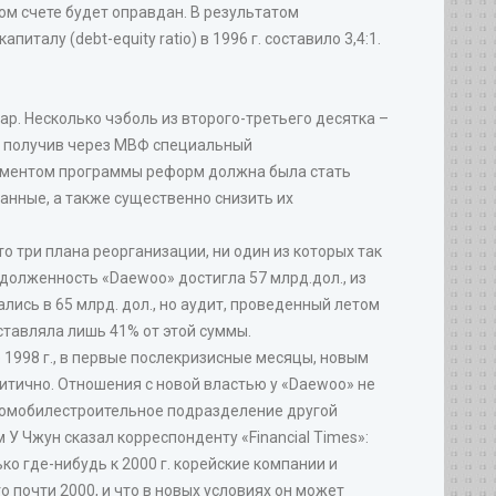
ном счете будет оправдан. В результатом
алу (debt-equity ratio) в 1996 г. составило 3,4:1.
лар. Несколько чэболь из второго-третьего десятка –
, получив через МВФ специальный
лементом программы реформ должна была стать
анные, а также существенно снизить их
о три плана реорганизации, ни один из которых так
адолженность «Daewoo» достигла 57 млрд.дол., из
сь в 65 млрд. дол., но аудит, проведенный летом
ставляла лишь 41% от этой суммы.
 1998 г., в первые послекризисные месяцы, новым
итично. Отношения с новой властью у «Daewoo» не
втомобилестроительное подразделение другой
 У Чжун сказал корреспонденту «Financial Times»:
ко где-нибудь к 2000 г. корейские компании и
 почти 2000, и что в новых условиях он может