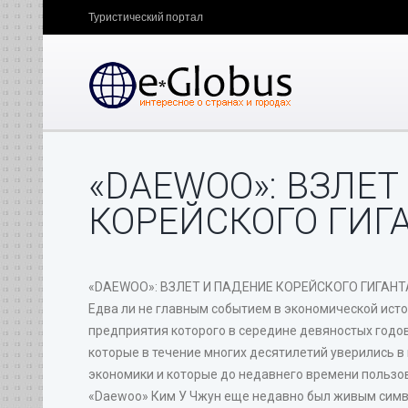
Туристический портал
«DAEWOO»: ВЗЛЕТ
КОРЕЙСКОГО ГИГ
«DAEWOO»: ВЗЛЕТ И ПАДЕНИЕ КОРЕЙСКОГО ГИГАНТ
Едва ли не главным событием в экономической исто
предприятия которого в середине девяностых годов 
которые в течение многих десятилетий уверились 
экономики и которые до недавнего времени пользо
«Daewoo» Ким У Чжун еще недавно был живым симво