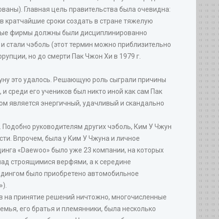
ованы). Главная цель правительства была очевидна:
в кратчайшие сроки создать в стране тяжелую
анные фирмы должны были дисциплинированно
 и стали чэболь (этот термин можно приблизительно
упции, но до смерти Пак Чжон Хи в 1979 г.
Чжуну это удалось. Решающую роль сыграли причины
и среди его учеников был никто иной как сам Пак
ном является энергичный, удачливый и скандально
. Подобно руководителям других чэболь, Ким У Чжун
ти. Впрочем, была у Ким У Чжуна и личное
динга «Daewoo» было уже 23 компании, на которых
 над строящимися верфями, а к середине
олдингом было приобретено автомобильное
).
ов на принятие решений ничтожно, многочисленные
емья, его братья и племянники, была несколько