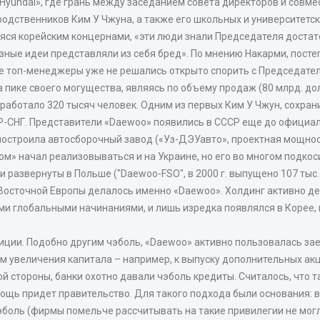
 «Hyundai», где грань между заседанием совета директоров и совм
родственников Ким У Чжуна, а также его школьных и университетск
я корейским концернами, «эти люди знали Председателя достато
иозные идеи представляли из себя бред». По мнению Накарми, пос
е топ-менеджеры уже не решались открыто спорить с Председате
пике своего могущества, являясь по объему продаж (80 млрд. дол. 
работало 320 тысяч человек. Одним из первых Ким У Чжун, сохран
СР-СНГ. Представители «Daewoo» появились в СССР еще до офици
остроила автосборочный завод («Уз-ДЭУавто», проектная мощност
ом» начал реализовываться и на Украине, но его во многом подкос
развернуты в Польше ("Daewoo-FSO", в 2000 г. выпущено 107 тыс. 
Восточной Европы делалось именно «Daewoo». Холдинг активно де
ими глобальными начинаниями, и лишь изредка появлялся в Корее,
ии. Подобно другим чэболь, «Daewoo» активно пользовалась зае
 увеличения капитала – например, к выпуску дополнительных акц
ой стороны, банки охотно давали чэболь кредиты. Считалось, что т
мощь придет правительство. Для такого подхода были основания: в
боль (фирмы помельче рассчитывать на такие привилегии не могли