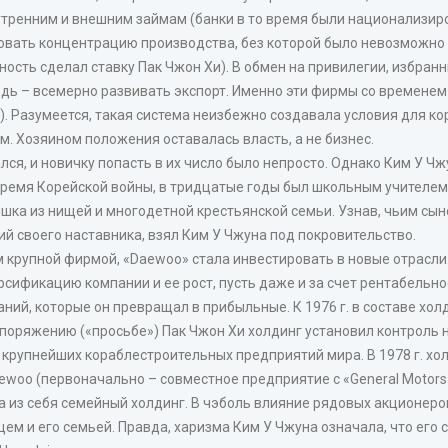
утренним и внешним займам (банки в то время были национализир
овать концентрацию производства, без которой было невозможно 
ость сделал ставку Пак Чжон Хи). В обмен на привилегии, избр
дь – всемерно развивать экспорт. Именно эти фирмы со временем
. Разумеется, такая система неизбежно создавала условия для корр
. Хозяином положения оставалась власть, а не бизнес.
ался, и новичку попасть в их число было непросто. Однако Ким У 
время Корейской войны, в тридцатые годы был школьным учителем, 
ишка из нищей и многодетной крестьянской семьи. Узнав, чьим сы
й своего наставника, взял Ким У Чжуна под покровительство.
 крупной фирмой, «Daewoo» стала инвестировать в новые отрасли
ификацию компании и ее рост, пусть даже и за счет рентабельнос
ний, которые он превращал в прибыльные. К 1976 г. в составе хол
аспоряжению («просьбе») Пак Чжон Хи холдинг установил контроль
крупнейших кораблестроительных предприятий мира. В 1978 г. х
aewoo (первоначально – совместное предприятие с «General Motors»
а из себя семейный холдинг. В чэболь влияние рядовых акционер
м и его семьей. Правда, харизма Ким У Чжуна означала, что его с