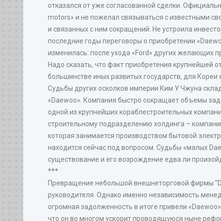
отказался от уже согласованной сделки. Официальн
motors» и не пожелал связываться с известными с
и связанных с ним сокращений. Не устроила инвестор
последние годы переговоры о приобретении «Daewoo
изменилась: после ухода «Ford» других желающих п
Надо сказать, что факт приобретения крупнейшей 
большинстве иных развитых государств, для Кореи 
Судьбы других осколков империи Ким У Чжуна скла
«Daewoo». Компания быстро сокращает объемы задол
одной из крупнейших кораблестроительных компаний 
строительному подразделению холдинга – компании D
которая занимается производством бытовой электро
находится сейчас под вопросом. Судьбы «малых Dae
существование и его возрождение едва ли произой
***
Превращение небольшой внешнеторговой фирмы "Da
руководителя. Однако именно независимость менед
огромная задолженность в итоге привели «Daewoo» к
что он во многом ускорит проводящуюся ныне рефо