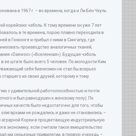
снована в 1967 г. – во времена, когда и Ли Бён Чхуль
ей корейских чэболь. К тому времени он уже 7 лет
бовалось в те времена, порою плавно переходила в
й в Гонконге и прибыл с ними в Сингапур, где
ганизовать производство аналогичных тканей,
пания «Daewoo» («Вселенная»). Будущая чэболь
 в ее штате было всего 5 человек. По молодости Ким
 уважающий себя бизнесмен не стал бы всерьез
 старшего из своих друзей, которому к тому
гию с удивительной работоспособностью и почти
тного и был равнодушен к женскому полу). По
х личных качеств было недостаточно для того, чтобы
 олигархами не рождались и даже не становились –
щей аграрной Кореи в процветающую индустриальную
я в экономику, если считали такое вмешательство
вал им серьезные привилегии, в первую очередь –