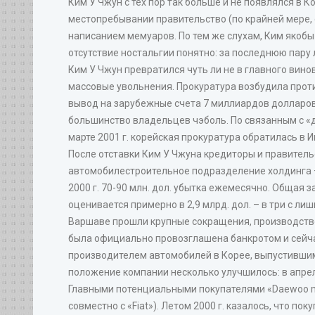
Ким У Чжун с тех пор так больше и не появлялся в К
местопребывании правительство (по крайней мере, о
написанием мемуаров. По тем же слухам, Ким якобы
отсутствие ностальгии понятно: за последнюю пару
Ким У Чжун превратился чуть ли не в главного вин
массовые увольнения. Прокуратура возбудила прот
вывод на зарубежные счета 7 миллиардов долларов, 
большинство владельцев чэболь. По связанным с «
марте 2001 г. корейская прокуратура обратилась в
После отставки Ким У Чжуна кредиторы и правител
автомобилестроительное подразделение холдинга – 
2000 г. 70-90 млн. дол. убытка ежемесячно. Общая з
оценивается примерно в 2,9 млрд. дол. – в три с 
Варшаве прошли крупные сокращения, производство в
была официально провозглашена банкротом и сейчас
производителем автомобилей в Корее, выпустившим
положение компании несколько улучшилось: в апрел
Главными потенциальными покупателями «Daewoo mo
совместно с «Fiat»). Летом 2000 г. казалось, что п