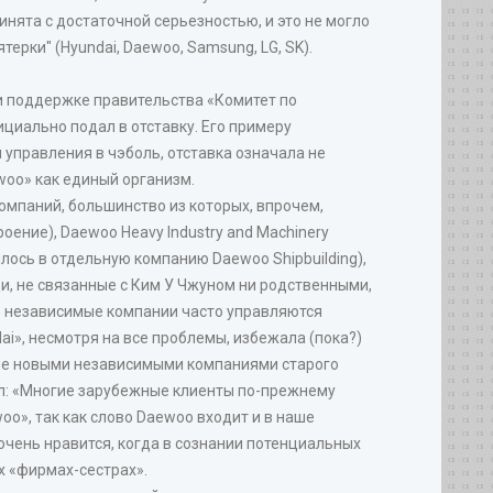
инята с достаточной серьезностью, и это не могло
ерки" (Hyundai, Daewoo, Samsung, LG, SK).
ри поддержке правительства «Комитет по
ициально подал в отставку. Его примеру
управления в чэболь, отставка означала не
woo» как единый организм.
омпаний, большинство из которых, впрочем,
ение), Daewoo Heavy Industry and Machinery
лось в отдельную компанию Daewoo Shipbuilding),
юди, не связанные с Ким У Чжуном ни родственными,
ные независимые компании часто управляются
ai», несмотря на все проблемы, избежала (пока?)
ение новыми независимыми компаниями старого
тил: «Многие зарубежные клиенты по-прежнему
o», так как слово Daewoo входит и в наше
очень нравится, когда в сознании потенциальных
х «фирмах-сестрах».