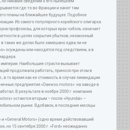
е, но никаких сведений о его нынешнем
крывается где-то во Франции и занят там
в его планы на ближайшее будущее. Подобное
изации. Из самого популярного корейского олигарха
жуна профсоюзы, для которых крах чэболь означает
етности в целях сокрытия убытков, незаконный
 в таких же делах было замешано едва ли не
» осуждены или находятся под следствием, а в
иардера.
я империи. Наибольшие страсти вызывает
аций продолжала работать, принося при этом в
., в то время как ее стоимость в случае ликвидации
аничные предприятия «Daewoo motors»: на заводе в
ботал. В результате в ноябре 2000 г. компания
tors» остаются вторым – после «Hyundai» –
мобильном рынке. Вдобавок, в последние месяцы
 и «General Motors» (одно время действовавший
ое, но 15 сентября 2000 г. «Ford» неожиданно