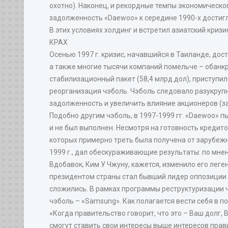
охотно). Наконец, и рекордные темпы экономическог
задолженность «Daewoo» к середине 1990-х достигла 
В этих условиях холдинг и встретил азиатский кризис
КРАХ
Осенью 1997 г. кризис, начавшийся в Таиланде, дост
а также многие тысячи компаний помельче – обанк
стабилизационный пакет (58,4 млрд.дол), приступ
реорганизация чэболь. Чэболь следовало разукруп
задолженность и увеличить влияние акционеров (за
Подобно другим чэболь, в 1997-1999 гг. «Daewoo» п
и не был выполнен. Несмотря на готовность кредито
которых примерно треть была получена от зарубеж
1999 г., дал обескураживающие результаты: по мне
Вдобавок, Ким У Чжуну, кажется, изменило его лег
президентом страны стал бывший лидер оппозиции К
сложились. В рамках программы реструктуризации 
чэболь – «Samsung». Как полагается вести себя в по
«Когда правительство говорит, что это – Ваш долг, 
смогут ставить свои интересы выше интересов прави