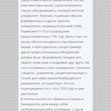
Предположительно в самом начале того же
века некоторые школы, существовавшие в
городе, объединившись, основали местный
университет. Впрочем, подобным образом
формировались и другие «ранние»
университеты, например Болонский (1088),
Парижский (1119) и Оксфордский
(предположительно 1190 год). Дело в том, что
школы обычно находились под патронатом
церкви, а преподаватели, следуя примеру
других профессиональных объединений,
должны были сформировать гильдию для
защиты своих прав и поддержки друг друга. Так
что в те времена слово «университет» означало
«община». Документов, свидетельствующих о
точной дате образования Кембриджского
университета, не существует. Но есть
подтверждение того, что к 1209 году он уже
действовал.
В течение многих лет горожане и учащиеся
Университета вели между собой
необъявленную войну, возникшую, с одной