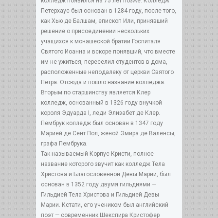
колледж появился на 75 лет позже. Колледж
Петерхаус был основан в 1284 году, после того,
как Хью де Балшам, епископ Или, принявший
решение о присоединении нескольких
учащихся к монашеской братии Госпиталя
Святого Иоанна и вскоре понявший, что вместе
им не ужиться, переселил студентов в дома,
расположенные неподалеку от церкви Святого
Петра. Отсюда и пошло название колледжа.
Вторым по старшинству является Клер
колледж, основанный в 1326 году внучкой
короля Эдуарда I, леди Элизабет де Клер.
Пембрук колледж был основан в 1347 году
Марией де Сент Пол, женой Эмира де Валенсы,
графа Пембрука.
Так называемый Корпус Кристи, полное
название которого звучит как колледж Тела
Христова и Благословенной Девы Марии, был
основан в 1352 году двумя гильдиями —
Гильдией Тела Христова и Гильдией Девы
Марии. Кстати, его учеником был английский
поэт — современник Шекспира Кристофер