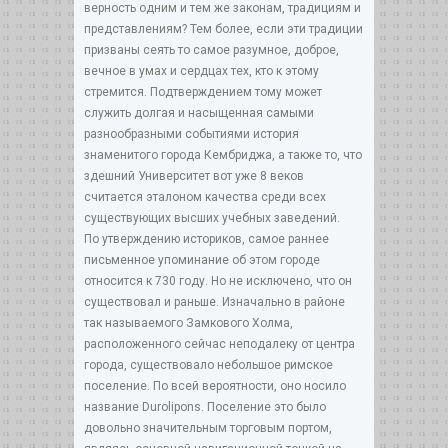
верность одним и тем же законам, традициям и
представлениям? Тем более, если эти традиции
призваны сеять то самое разумное, доброе,
вечное в умах и сердцах тех, кто к этому
стремится. Подтверждением тому может
служить долгая и насыщенная самыми
разнообразными событиями история
знаменитого города Кембриджа, а также то, что
здешний Университет вот уже 8 веков
считается эталоном качества среди всех
существующих высших учебных заведений.
По утверждению историков, самое раннее
письменное упоминание об этом городе
относится к 730 году. Но не исключено, что он
существовал и раньше. Изначально в районе
так называемого Замкового Холма,
расположенного сейчас неподалеку от центра
города, существовало небольшое римское
поселение. По всей вероятности, оно носило
название Durolipons. Поселение это было
довольно значительным торговым портом,