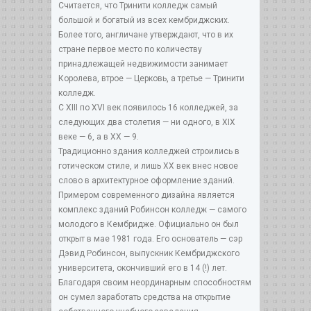
Считается, что Тринити колледж самый
большой и богатый из всех кембриджских.
Более того, англичане утверждают, что в их
стране первое место по количеству
принадлежащей недвижимости занимает
Королева, втрое — Церковь, а третье — Тринити
колледж.
С XIII по XVI век появилось 16 колледжей, за
следующих два столетия — ни одного, в XIX
веке — 6, а в XX — 9.
Традиционно здания колледжей строились в
готическом стиле, и лишь XX век внес новое
слово в архитектурное оформление зданий.
Примером современного дизайна является
комплекс зданий Робинсон колледж — самого
молодого в Кембридже. Официально он был
открыт в мае 1981 года. Его основатель — сэр
Дэвид Робинсон, выпускник Кембриджского
университета, окончивший его в 14 (!) лет.
Благодаря своим неординарным способностям
он сумел заработать средства на открытие