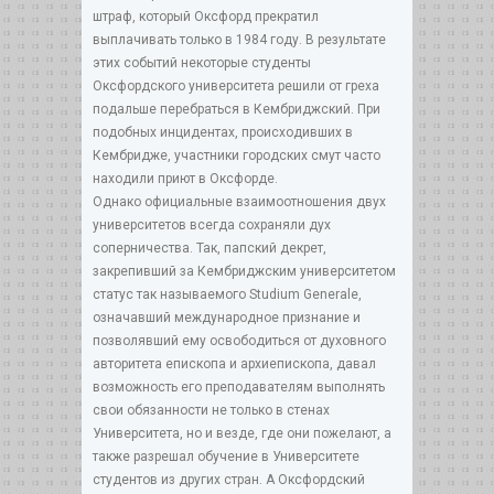
штраф, который Оксфорд прекратил
выплачивать только в 1984 году. В результате
этих событий некоторые студенты
Оксфордского университета решили от греха
подальше перебраться в Кембриджский. При
подобных инцидентах, происходивших в
Кембридже, участники городских смут часто
находили приют в Оксфорде.
Однако официальные взаимоотношения двух
университетов всегда сохраняли дух
соперничества. Так, папский декрет,
закрепивший за Кембриджским университетом
статус так называемого Studium Generale,
означавший международное признание и
позволявший ему освободиться от духовного
авторитета епископа и архиепископа, давал
возможность его преподавателям выполнять
свои обязанности не только в стенах
Университета, но и везде, где они пожелают, а
также разрешал обучение в Университете
студентов из других стран. А Оксфордский