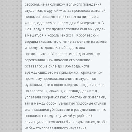
стороны, из-за слишком вольного поведения
студентов, с другой — из-за произвола жителей,
непомерно завышавших цены на питание и
жилье, сдаваемое внаем для Университета. В
1231 году в это противостояние был вынужден
вмешаться и король Генрих III. Королевский
вердикт гласил, что отныне за ценами на жилье
и продукты должны наблюдать два
представителя Университета и два честных
горожанина. Юридически его решение
оставалось в силе до 1856 года, хотя
враждующих это не примирило. Горожане по-
прежнему продолжали считать студентов
чужаками, а те в свою очередь, разделившись
на «северян», «южан», «шотландцев» и т.д.,
успевали ссориться как с местными жителями,
так и между собой. Зачастую подобные стычки
оканчивались убийствами и разрушениями, что
наносило городу ощутимый ущерб, а их
зачинщики вынуждены были скрываться, чтобы
избежать справедливого наказания.