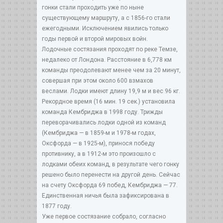
гонки стали проходить уже по ныне
существующему маршруту, а с 1856-го стали
ежегодными. Исключением явились только
годы первой и второй мировых войн.
Лодочные состязания проходят по реке Темзе,
недалеко от Лондона. Расстояние в 6,778 км
команды преодолевают менее чем за 20 минут,
совершая при этом около 600 взмахов
веслами. Лодки имеют длину 19,9 м и вес 96 кг.
Рекордное время (16 мин. 19 сек.) установила
команда Кембриджа в 1998 году. Трижды
переворачивались лодки одной из команд
(Кембриджа — в 1859-м и 1978-м годах,
Оксфорда — в 1925-м), принося победу
противнику, а в 1912-м это произошло с
лодками обеих команд, в результате чего гонку
решено было перенести на другой день. Сейчас
на счету Оксфорда 69 побед, Кембриджа — 77.
Единственная ничья была зафиксирована в
1877 году.
Уже первое состязание собрало, согласно