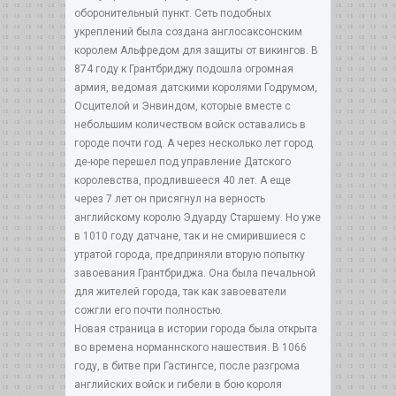
оборонительный пункт. Сеть подобных
укреплений была создана англосаксонским
королем Альфредом для защиты от викингов. В
874 году к Грантбриджу подошла огромная
армия, ведомая датскими королями Годрумом,
Осцителой и Энвиндом, которые вместе с
небольшим количеством войск оставались в
городе почти год. А через несколько лет город
де-юре перешел под управление Датского
королевства, продлившееся 40 лет. А еще
через 7 лет он присягнул на верность
английскому королю Эдуарду Старшему. Но уже
в 1010 году датчане, так и не смирившиеся с
утратой города, предприняли вторую попытку
завоевания Грантбриджа. Она была печальной
для жителей города, так как завоеватели
сожгли его почти полностью.
Новая страница в истории города была открыта
во времена норманнского нашествия. В 1066
году, в битве при Гастингсе, после разгрома
английских войск и гибели в бою короля