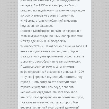
констеблей, отвечающих за поддержание
порядка. А в 1836-м в Кембридже было
создано полицейское управление, служащие
которого, имевшие весьма приметную
униформу, стали излюбленной мишенью
неугомонных школяров.
Говоря о Кембридже, нельзя не сказать и о
ставшем уже традиционным соперничестве
между здешним и Оксфордским
университетами. Началось оно еще на заре XIII
века и продолжается по сей день. Однако
между этими университетами существовала
довольно своеобразная «взаимопомощь».
Подтверждением тому может служить
зафиксированный в хрониках эпизод. В 1209
году оксфордский студент убил жительницу
города. В отместку за это преступление
горожане устроили самосуд, повесив
нескольких студентов. За этот произвол
епископ Кентерберийский наложил на город
тяжелое наказание, частью которого был
весьма приличный ежегодный денежный