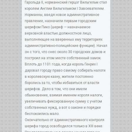
Гарольда II, норманнский герцог Вильгельм стал
королем Англии Вильгельмом I Завоевателем.
Норманны, введя новое административное
правление, назначили первым городским
шерифом Пико (шериф — назначаемое
верховной властью должностное лицо,
выполняющее на вверенных ему территориях
административно-полицейские функции). Начал
он с того, что снес около 30 городских домов и
построил на этом месте собственный замок.
Вплоть до 1101 года, когда король Генрих I
даровал городу право самому собирать налоги
в королевскую казну, жители постоянно
боролись за то, чтобы избавиться от власти
шерифов. Дело в том, что они имели
обыкновение, взимая именем короля налоги,
увеличивать фиксированную сумму с учетом
собственных нужд, а вот о законе и порядке
беспокоились мало.
Окончательно от административного контроля
шерифа город освободился только в XIII веке.