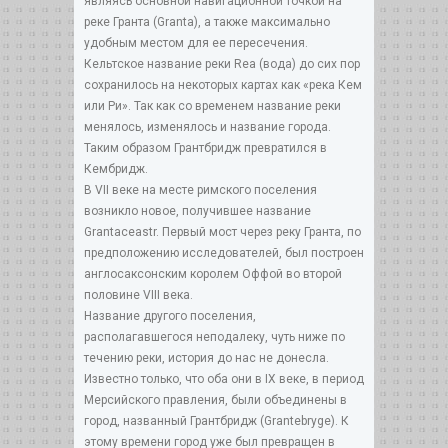
являясь основной навигационной точкой на
реке Гранта (Granta), а также максимально
удобным местом для ее пересечения.
Кельтское название реки Rea (вода) до сих пор
сохранилось на некоторых картах как «река Кем
или Ри». Так как со временем название реки
менялось, изменялось и название города.
Таким образом Грантбридж превратился в
Кембридж.
В VII веке на месте римского поселения
возникло новое, получившее название
Grantaceastr. Первый мост через реку Гранта, по
предположению исследователей, был построен
англосаксонским королем Оффой во второй
половине VIII века.
Название другого поселения,
располагавшегося неподалеку, чуть ниже по
течению реки, история до нас не донесла.
Известно только, что оба они в IX веке, в период
Мерсийского правления, были объединены в
город, названный Грантбридж (Grantebryge). К
этому времени город уже был превращен в