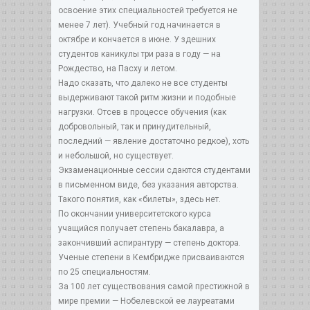
освоение этих специальностей требуется не
менее 7 лет). Учебный год начинается в
октябре и кончается в июне. У здешних
студентов каникулы три раза в году — на
Рождество, на Пасху и летом.
Надо сказать, что далеко не все студенты
выдерживают такой ритм жизни и подобные
нагрузки. Отсев в процессе обучения (как
добровольный, так и принудительный,
последний — явление достаточно редкое), хоть
и небольшой, но существует.
Экзаменационные сессии сдаются студентами
в письменном виде, без указания авторства.
Такого понятия, как «билеты», здесь нет.
По окончании университетского курса
учащийся получает степень бакалавра, а
закончивший аспирантуру — степень доктора.
Ученые степени в Кембридже присваиваются
по 25 специальностям.
За 100 лет существования самой престижной в
мире премии — Нобелевской ее лауреатами