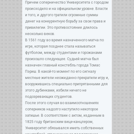
Причем соперничество Университета с городом
происходило и на официальном уровне. Власти
и того, и другого тратили огромные суммы
денег на конкурентную борьбу за свои права и
привилегии. Это противостояние длилось
несколько веков.
В 1561 году во время назначенного матча по
игре, которая позднее стала называться
футболом, между студентами и горожанами
произошло следующее. Судьей матча был
назначен главный констебль города Томас
Пэриш. В какой-то момент по его сигналу
местные жители неожиданно прекратили игру и,
вооружившись специально припрятанными для
этого дубинками, избили ничего не
подозревающих студентов.
После этого случая во взаимоотношениях
соперников надолго наступило некоторое
затишье. В соответствии с актом, изданным в
1825 году британским вице-канцлером,
Университет обязывался иметь собственных