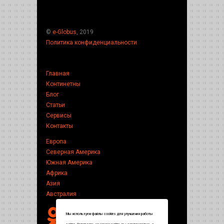
©
e-Globus
, 2019
Политика конфиденциальности
Главная
Континетны
Блог
Статьи
Сервисы
Контакты
Европа
Северная Америка
Южная Америка
Африка
Азия
Австралия
Мы используем файлы cookies для улучшения работы