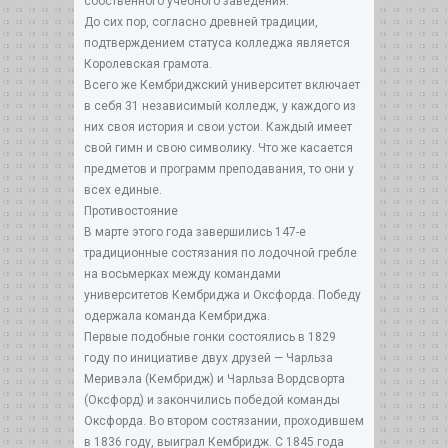
собственного учебного заведения.
До сих пор, согласно древней традиции,
подтверждением статуса колледжа является
Королевская грамота.
Всего же Кембриджский университет включает
в себя 31 независимый колледж, у каждого из
них своя история и свои устои. Каждый имеет
свой гимн и свою символику. Что же касается
предметов и программ преподавания, то они у
всех единые.
Противостояние
В марте этого года завершились 147-е
традиционные состязания по лодочной гребле
на восьмерках между командами
университетов Кембриджа и Оксфорда. Победу
одержала команда Кембриджа.
Первые подобные гонки состоялись в 1829
году по инициативе двух друзей — Чарльза
Меривэла (Кембридж) и Чарльза Вордсворта
(Оксфорд) и закончились победой команды
Оксфорда. Во втором состязании, проходившем
в 1836 году, выиграл Кембридж. С 1845 года