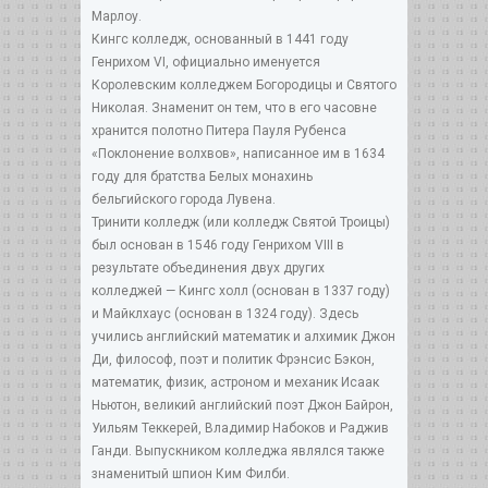
Марлоу.
Кингс колледж, основанный в 1441 году
Генрихом VI, официально именуется
Королевским колледжем Богородицы и Святого
Николая. Знаменит он тем, что в его часовне
хранится полотно Питера Пауля Рубенса
«Поклонение волхвов», написанное им в 1634
году для братства Белых монахинь
бельгийского города Лувена.
Тринити колледж (или колледж Святой Троицы)
был основан в 1546 году Генрихом VIII в
результате объединения двух других
колледжей — Кингс холл (основан в 1337 году)
и Майклхаус (основан в 1324 году). Здесь
учились английский математик и алхимик Джон
Ди, философ, поэт и политик Фрэнсис Бэкон,
математик, физик, астроном и механик Исаак
Ньютон, великий английский поэт Джон Байрон,
Уильям Теккерей, Владимир Набоков и Раджив
Ганди. Выпускником колледжа являлся также
знаменитый шпион Ким Филби.