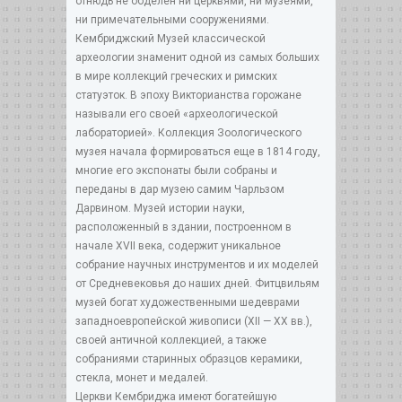
отнюдь не обделен ни церквями, ни музеями,
ни примечательными сооружениями.
Кембриджский Музей классической
археологии знаменит одной из самых больших
в мире коллекций греческих и римских
статуэток. В эпоху Викторианства горожане
называли его своей «археологической
лабораторией». Коллекция Зоологического
музея начала формироваться еще в 1814 году,
многие его экспонаты были собраны и
переданы в дар музею самим Чарльзом
Дарвином. Музей истории науки,
расположенный в здании, построенном в
начале XVII века, содержит уникальное
собрание научных инструментов и их моделей
от Средневековья до наших дней. Фитцвильям
музей богат художественными шедеврами
западноевропейской живописи (XII — XX вв.),
своей античной коллекцией, а также
собраниями старинных образцов керамики,
стекла, монет и медалей.
Церкви Кембриджа имеют богатейшую