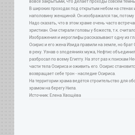
вовсе закрытыми, что делает проходы совсем темн
В широких проходах под открытым небом на стенах 
наполовину женщиной. Он изображался так, потому 
Надо сказать, что в этом храме очень часто встреч
христиан. Они стирали головы у божеств, т.к. счита
Изображения и иероглифы рассказывают одну из гла
Осирис и его жена Изида правили на земле, но брат 
в реку. Узнав о злодеяниях мужа, Нефтис объединилас
разбросал по всему Египту. На этот раз к поискам 
части тела Осириса и оживить его. Осирис становитс
возвращает себе трон - наследие Осириса.
На территории храма ведётся строительство для об
храмом на берегу Нила.
Источник: Елена Хвощёва