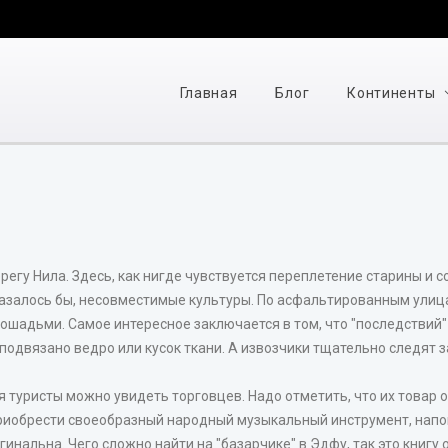
Главная
Блог
Континенты
егу Нила. Здесь, как нигде чувствуется переплетение старины и 
казалось бы, несовместимые культуры. По асфальтированным улица
ошадьми. Самое интересное заключается в том, что "последствий
подвязано ведро или кусок ткани. А извозчики тщательно следят з
тся туристы можно увидеть торговцев. Надо отметить, что их товар 
 приобрести своеобразный народный музыкальный инструмент, на
нальна. Чего сложно найти на "базарчике" в Эдфу, так это книгу 