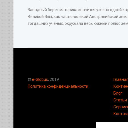
Западный берег материка значится уже на одной ка
Великой Явы, как часть великой Австралийской земл
тогдашних ученых, окружала весь южный полюс земн
©
e-Globus
, 2019
Главна
Политика конфиденциальности
Контин
Блог
Статьи
Сервис
Контак