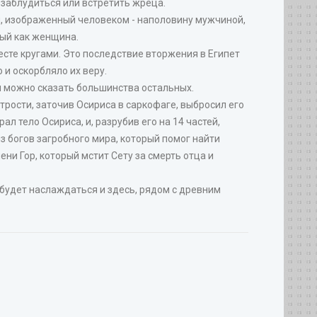
заблудиться или встретить жреца.
и, изображенный человеком - наполовину мужчиной,
рый как женщина.
есте кругами. Это последствие вторжения в Египет
 и оскорбляло их веру.
и можно сказать большинства остальных.
итрости, заточив Осириса в саркофаге, выбросил его
ал тело Осириса, и, разрубив его на 14 частей,
из богов загробного мира, который помог найти
ени Гор, который мстит Сету за смерть отца и
 будет наслаждаться и здесь, рядом с древним