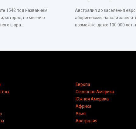
рте 1542 под названием
Австралия до заселения евр
и, которая, по мнению
аборигенами, начали заселять
ого шара...
возможно, даже 100 000 лет на
я
Европа
етны
Северная Америка
Южная Америка
Африка
ы
Азия
ты
Австралия