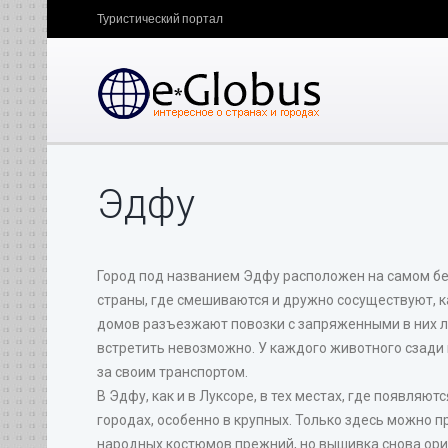
Туристический портал
Эдфу
Город под названием Эдфу расположен на самом бер
страны, где смешиваются и дружно сосуществуют, 
домов разъезжают повозки с запряженными в них л
встретить невозможно. У каждого животного сзади 
за своим транспортом.
В Эдфу, как и в Луксоре, в тех местах, где появляю
городах, особенно в крупных. Только здесь можно
народных костюмов прежний, но вышивка снова ориги