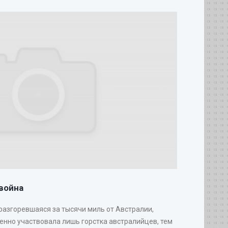
война
 разгоревшаяся за тысячи миль от Австралии,
венно участвовала лишь горстка австралийцев, тем