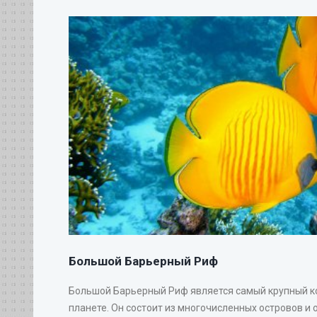
Большой Барьерный Риф
Большой Барьерный Риф является самый крупный 
планете. Он состоит из многочисленных островов и 