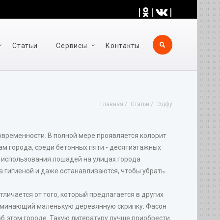
|
|
|
Статьи
Cервисы
Контакты
Главная
Статьи
Эдфу
современности. В полной мере проявляется колорит
м города, среди бетонных пяти - десятиэтажных
" использования лошадей на улицах города
а гигиеной и даже останавливаются, чтобы убрать
отличается от того, который предлагается в других
поминающий маленькую деревянную скрипку. Фасон
об этом городе. Такую литературу лучше приобрести