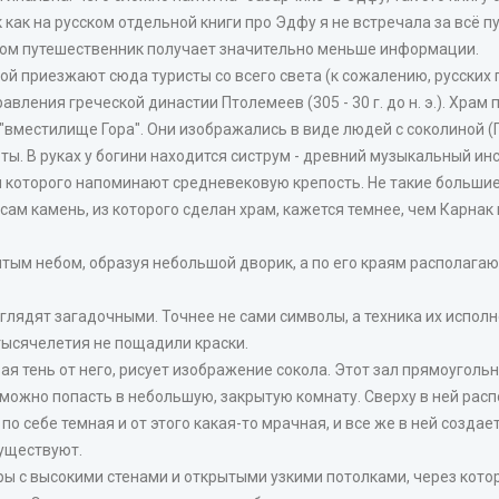
к как на русском отдельной книги про Эдфу я не встречала за всё 
этом путешественник получает значительно меньше информации.
ой приезжают сюда туристы со всего света (к сожалению, русских
авления греческой династии Птолемеев (305 - 30 г. до н. э.). Храм
 "вместилище Гора". Они изображались в виде людей с соколиной (Г
оты. В руках у богини находится систрум - древний музыкальный и
ы которого напоминают средневековую крепость. Не такие большие,
ам камень, из которого сделан храм, кажется темнее, чем Карнак 
тым небом, образуя небольшой дворик, а по его краям располагаю
глядят загадочными. Точнее не сами символы, а техника их исполн
 тысячелетия не пощадили краски.
вая тень от него, рисует изображение сокола. Этот зал прямоугол
 можно попасть в небольшую, закрытую комнату. Сверху в ней расп
о себе темная и от этого какая-то мрачная, и все же в ней создае
уществуют.
ы с высокими стенами и открытыми узкими потолками, через которы