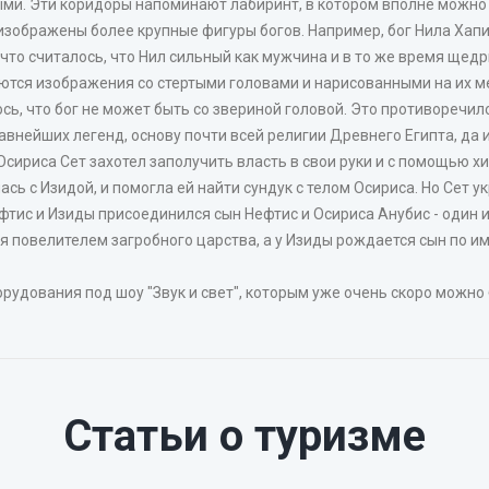
ыми. Эти коридоры напоминают лабиринт, в котором вполне можно 
изображены более крупные фигуры богов. Например, бог Нила Хап
что считалось, что Нил сильный как мужчина и в то же время щед
аются изображения со стертыми головами и нарисованными на их м
лось, что бог не может быть со звериной головой. Это противоречило
внейших легенд, основу почти всей религии Древнего Египта, да 
Осириса Сет захотел заполучить власть в свои руки и с помощью х
ь с Изидой, и помогла ей найти сундук с телом Осириса. Но Сет укр
Нефтис и Изиды присоединился сын Нефтис и Осириса Анубис - один 
я повелителем загробного царства, а у Изиды рождается сын по им
орудования под шоу "Звук и свет", которым уже очень скоро можно
Статьи о туризме