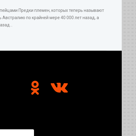
опейцами Предки племен, которых теперь называют
 Австралию по крайней мере 40 000 лет назад, а
зад...