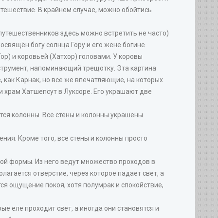
путешествие. В крайнем случае, можно обойтись
 путешественников здесь можно встретить не часто)
 посвящён богу солнца Гору и его жене богине
ор) и коровьей (Хатхор) головами. У коровы
нструмент, напоминающий трещотку. Эта картина
 как Карнак, но все же впечатляющие, на которых
и храм Хатшепсут в Луксоре. Его украшают две
тся колонны. Все стены и колонны украшены
ения. Кроме того, все стены и колонны просто
ьной формы. Из него ведут множество проходов в
олагается отверстие, через которое падает свет, а
тся ощущение покоя, хотя полумрак и спокойствие,
е еле проходит свет, а иногда они становятся и