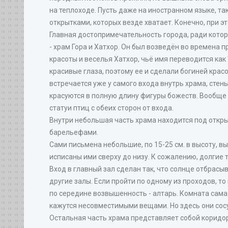
на теплоходе. Пусть даже на иностранном языке, та
открытками, которых везде хватает. Конечно, при 
Главная достопримечательность города, ради котор
- храм Гора и Хатхор. Он был возведён во времена пр
красоты и веселья Хатхор, чьё имя переводится как
красивые глаза, поэтому ее и сделали богиней крас
встречается уже у самого входа внутрь храма, стен
красуются в полную длину фигуры божеств. Вообще с
статуи птиц с обеих сторон от входа.
Внутри небольшая часть храма находится под откры
барельефами.
Сами письмена небольшие, по 15-25 см. в высоту, вы
исписаны ими сверху до низу. К сожалению, долгие
Вход в главный зал сделан так, что солнце отбрасы
другие залы. Если пройти по одному из проходов, то
по середине возвышенность - алтарь. Комната сама п
кажутся несовместимыми вещами. Но здесь они сос
Остальная часть храма представляет собой коридор