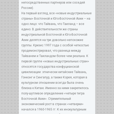
непосредственных партнеров или соседей
России).
На первый взгляд, все «новые индустриальные
страны» Восточной и Юго-Восточной Азии – на
одно лицо: что Тайвань, что Таиланд – все
едино. В действительности же страны
индустриальной Восточной и Юго-Восточной
Азии делятся на три довольно непохожие
группы. Кризис 1997 года с особой четкостью
продемонстрировал, что разница между
Тайванем и Таиландом более чем реальна. К
первой группе «новых индустриальных стран»
относятся государства конфуцианской
цивилизации: этнически китайские Тайвань,
Гонконг и Сингапур, а также Корея, которая в
культурном отношении всегда была очень
близка к Китаю. Именно за ними закрепилось
полу-шутливое определение «четыре тигра
Восточной Азии». Стремительный
экономический рост в странах «четверки»
начался в 1960-1965 гг. К их инокультурным