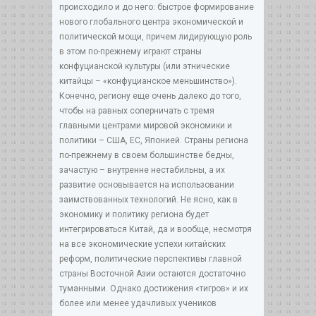
происходило и до него: быстрое формирование
нового глобального центра экономической и
политической мощи, причем лидирующую роль
в этом по-прежнему играют страны
конфуцианской культуры (или этнические
китайцы – «конфуцианское меньшинство»).
Конечно, региону еще очень далеко до того,
чтобы на равных соперничать с тремя
главными центрами мировой экономики и
политики – США, ЕС, Японией. Страны региона
по-прежнему в своем большинстве бедны,
зачастую – внутренне нестабильны, а их
развитие основывается на использовании
заимствованных технологий. Не ясно, как в
экономику и политику региона будет
интегрироваться Китай, да и вообще, несмотря
на все экономические успехи китайских
реформ, политические перспективы главной
страны Восточной Азии остаются достаточно
туманными. Однако достижения «тигров» и их
более или менее удачливых учеников