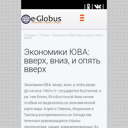
|
|
|
Главная
Статьи
Экономики ЮВА: вверх, вниз, и опять
вверх
Экономики ЮВА:
вверх, вниз, и опять
вверх
Экономики ЮВА: вверх, вниз, и опять вверх
До начала 1960-х гг. государства Восточной, и
уж, тем более, Юго-Восточной Азии ничем
особым не выделялись на экономической
карте мира. Корея и Тайвань, Индонезия и
Таиланд воспринимались на Западе как
типичные развивающиеся страны:
экзотические, нищие, коррумпированные. Во