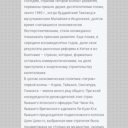
соседям, странам «второй волны» развития,
перемены пришли двумя десятилетиями позже,
около 1980 г., когда буддийский Таиланд и
мусульманские Малайзия и Индонезия, долгое
время считавшиеся экономически
бесперспективными, стали неожиданно
показывать признаки развития. Еще позже, в
середине восьмидесятых годов, дали свои
результаты рыночные реформы в Китае и во
Вьетнаме – странах, которые, формально
оставаясь коммунистическими, на деле
приступили к энергичному строительству
капитализма.
В целом экономическая политика «тигров»
первой волны – Кореи, Тайваня, Сингапура,
Гонконга – имела много ряд общего. При всей
незаурядности руководителей этих стран:
бывшего японского офицера Пак Чжон Хи,
бывшего британского адвоката Ли Куан Ю и
бывшего председателя подмосковного колхоза
Цзян Цзян-го, выбранная ими стратегия была
продиктована не столько их мудростью, сколько