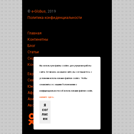
©
e-Globus
, 2019
Политика конфиденциальности
Главная
Континетны
Блог
Статьи
Сервисы
Контакты
Мы используем файлы cookies для улучшения работы
сайта. Оставаясь на нашем сайте, вы соглашаетесь с
Европа
условиями использования файлов cookies. Чтобы
Северная Америка
ознакомиться с нашими Положениями о
Южная Америка
конфиденциальности и об использовании файлов cookie,
Африка
нажмите здесь
.
Азия
Австралия
Я
сог
лас
ен