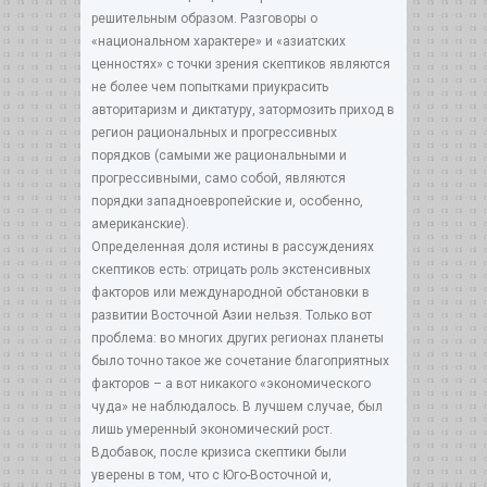
решительным образом. Разговоры о
«национальном характере» и «азиатских
ценностях» с точки зрения скептиков являются
не более чем попытками приукрасить
авторитаризм и диктатуру, затормозить приход в
регион рациональных и прогрессивных
порядков (самыми же рациональными и
прогрессивными, само собой, являются
порядки западноевропейские и, особенно,
американские).
Определенная доля истины в рассуждениях
скептиков есть: отрицать роль экстенсивных
факторов или международной обстановки в
развитии Восточной Азии нельзя. Только вот
проблема: во многих других регионах планеты
было точно такое же сочетание благоприятных
факторов – а вот никакого «экономического
чуда» не наблюдалось. В лучшем случае, был
лишь умеренный экономический рост.
Вдобавок, после кризиса скептики были
уверены в том, что с Юго-Восточной и,