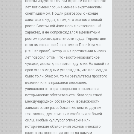
новым индустриальным странам на несколько
лет лет сменилось не менее некритическим
скептицизмом. Пошли разговоры о «конце
азиатского чуда», о том, что экономический
рост в Восточной Азии носил экстенсивный
характер, и не сопровождался адекватным
ростом производительности труда. Героем дня
стал американский экономист Поль Кругман
(Paul Krugman), который на протяжении многих
лет говорил о том, что «восточноазиатское
чуждо», дескать, является «дутым». На какой-то
срок стало модным утверждать, что все «чудо»
было то ли блефом, то ли результатом простого
везения или, выражаясь вежливее,
уникального но краткосрочного сочетания
исторических обстоятельств: благоприятной
международной обстановки, возможности
заимствовать разработанные кем-то другим
технологии, дешевизны и изобилия рабочей
силы. Любые культурологические или
исторические объяснения экономического
взлета эта концепция отвергла самым