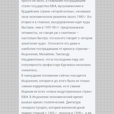
просто не было, а главными пострадавшим
стали государства ЮВА, мусульманские и
буддийские страны «второй волны», начавшие
свое экономическое развитие около 1980 г. Во-
вторых и в главных, выздоровление идет куда
быстрее, чем в 1997-98 гг. предсказывали
оптимисты, не говоря уж о скептиках –
настолько быстро, что кое-кто говорит о «втором
азиатском чуде». Относится это даже к
наиболее пострадавшим от кризиса странам –
Индонезии, Малайзии, Таиланду.
Неудивительно, что в последнюю пару лет
популярность профессора Кругмана несколько
снизилась...
В наихудшем положении сейчас находится
Индонезия, которая и до этого была не только
самым коррумпированным, но и самым
бедным из всех «новых индустриальных стран»
ЮВА. В Индонезии экономический кризис
вызвал кризис политический. Диктатура
генерала Сухарто, который железной рукой
правил страной с 1965 г., рухнула в 1998 г., и ей