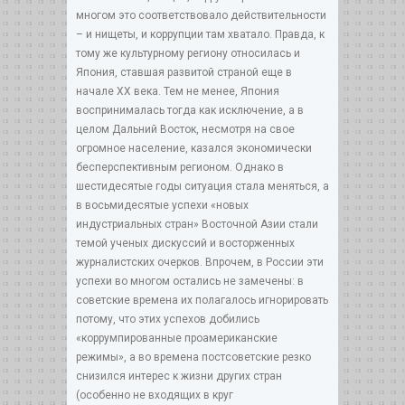
многом это соответствовало действительности
– и нищеты, и коррупции там хватало. Правда, к
тому же культурному региону относилась и
Япония, ставшая развитой страной еще в
начале XX века. Тем не менее, Япония
воспринималась тогда как исключение, а в
целом Дальний Восток, несмотря на свое
огромное население, казался экономически
бесперспективным регионом. Однако в
шестидесятые годы ситуация стала меняться, а
в восьмидесятые успехи «новых
индустриальных стран» Восточной Азии стали
темой ученых дискуссий и восторженных
журналистских очерков. Впрочем, в России эти
успехи во многом остались не замечены: в
советские времена их полагалось игнорировать
потому, что этих успехов добились
«коррумпированные проамериканские
режимы», а во времена постсоветские резко
снизился интерес к жизни других стран
(особенно не входящих в круг