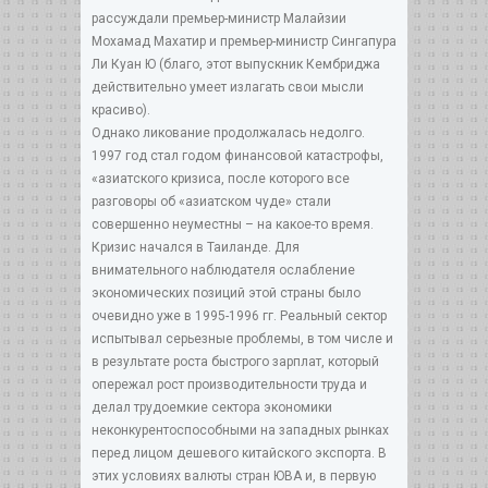
рассуждали премьер-министр Малайзии
Мохамад Махатир и премьер-министр Сингапура
Ли Куан Ю (благо, этот выпускник Кембриджа
действительно умеет излагать свои мысли
красиво).
Однако ликование продолжалась недолго.
1997 год стал годом финансовой катастрофы,
«азиатского кризиса, после которого все
разговоры об «азиатском чуде» стали
совершенно неуместны – на какое-то время.
Кризис начался в Таиланде. Для
внимательного наблюдателя ослабление
экономических позиций этой страны было
очевидно уже в 1995-1996 гг. Реальный сектор
испытывал серьезные проблемы, в том числе и
в результате роста быстрого зарплат, который
опережал рост производительности труда и
делал трудоемкие сектора экономики
неконкурентоспособными на западных рынках
перед лицом дешевого китайского экспорта. В
этих условиях валюты стран ЮВА и, в первую