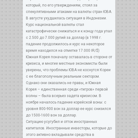
который, по его утверждениям, стоял за
спекулятивными атаками на валюты стран ЮВА.
В августе ухудшилась ситуация в Индонезии.
Курс национальной валюты стал
катастрофически снижаться и к концу года упал
с 2.500 до 7.000 рупий за доллар (в 1998 г.
падение продолжилось и курс на некоторое
время находился на отметке 17.000 IR/$)
Южная Корея поначалу оставалась в стороне от
кризиса, и многие местные экономисты были
уверены, что проблемы ЮВА не коснутся Кореи
с ее благополучным реальным сектором.
Однако они оказались не правы, и Южная
Корея – единственная среди «тигров» первой
волны – была всерьез задета кризисом. В
ноябре началось падение корейской воны: с
уровня 800-900 вон за доллар ее курс снизился
до 1500-1600 вон за доллар.
Ситуацию усугубил и отток иностранных
капиталов. Иностранные инвесторы, которые до
этого активно вкладывали средства в