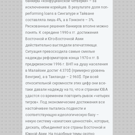
банкиры «конфуцианской четверки» – за
исключением корейцев. В результате доля non-
performing loans в Сингапуре и Тайване
составляла лишь 4%, а в Гонконге – 3%.
Рискованные решения банкиров вполне можно
понять. К середине 1990-х гг. достижения
Восточной и Юго-Восточной Азии
действительно выглядели впечатляюще.
Ситуация превосходила самые смелые
надежды реформаторов конца 1970-х гг. В
предкризисном 1996 г. ВНП на душу населения
в Малайзии достиг 4.370$ (примерно уровень
Венгрии), а в Таиланде – 2.960$. При всей
относительной скромности этих цифр они все-
таки давали надежду на то, что и странам ЮВА
удастся со временем повторить рывок «четырех
тигров». Под экономические достижения все
настойчивее пытались подвести и
соответствующую идеологическую базу –
некую систему «азиатских ценностей», которые,
дескать, объединяют все страны Восточной и
Южной Азии. На подобные темы охотно