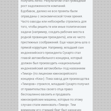
получить легко. Результатом стал громадный
рост задолженности компаний.
Вдобавок, далеко не все проекты были
оправданы с экономической точки зрения.
Часто заводы или небоскребы строились для
того, чтобы решить те или иные политические
задачи (например, создать рабочие места в
родной провинции президента), или из чисто
престижных соображений. Еще чаше речь шла о
прямой коррупции. Например, младший сын
индонезийского президента Сухарто стал
главой автомобильного концерна, который
должен был производить «национальный
индонезийский автомобиль» под названием
«Тимор» (по лицензии южнокорейского
концерна «Киа»). Пока завод для производства
«Тиморов» строился, младший Сухарто получил
от правительства своего отца право
беспошлинно ввозить и продавать
южнокорейские машины, которые по этому
случаю стали именовать «Тимор». Тем
временем его старший брат был назначен