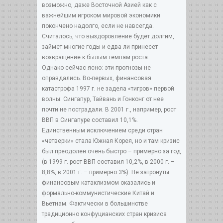
возможно, даже Восточной Азией как с
важнейшим игроком мировой экономики
покончено надолго, если не навсегда.
Считалось, что выздоровление будет долгим,
займет многие годы и едва ли принесет
возвращение к былым темпам роста.
Однако сейчас ясно: эти прогнозы не
оправдались. Во-первых, финансовая
катастрофа 1997 г. не задела «тигров» первой
волны: Сингапур, Тайвань и Гонконг от нее
почти не пострадали. В 2001 г., например, рост
ВВП в Сингапуре составил 10,1%.
Единственным исключением среди стран
«четверки» стала Южная Корея, но и там кризис
был преодолен очень быстро – примерно за год
(в 1999 г. рост ВВП составил 10,2%, в 2000 г. –
8,8%, в 2001 г. – примерно 3%). Не затронуты
финансовым катаклизмом оказались и
формально-коммунистические Китай и
Вьетнам. Фактически в большинстве
традиционно конфуцианских стран кризиса