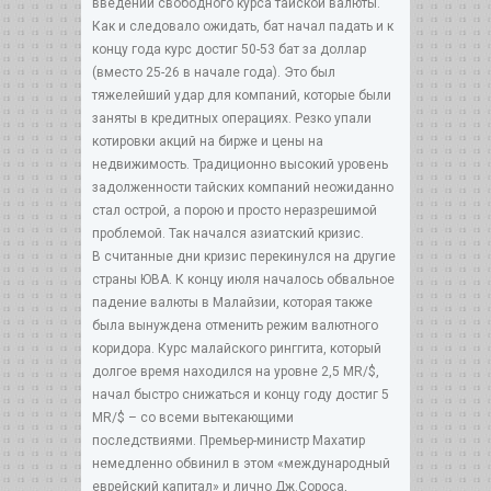
введении свободного курса тайской валюты.
Как и следовало ожидать, бат начал падать и к
концу года курс достиг 50-53 бат за доллар
(вместо 25-26 в начале года). Это был
тяжелейший удар для компаний, которые были
заняты в кредитных операциях. Резко упали
котировки акций на бирже и цены на
недвижимость. Традиционно высокий уровень
задолженности тайских компаний неожиданно
стал острой, а порою и просто неразрешимой
проблемой. Так начался азиатский кризис.
В считанные дни кризис перекинулся на другие
страны ЮВА. К концу июля началось обвальное
падение валюты в Малайзии, которая также
была вынуждена отменить режим валютного
коридора. Курс малайского ринггита, который
долгое время находился на уровне 2,5 MR/$,
начал быстро снижаться и концу году достиг 5
MR/$ – со всеми вытекающими
последствиями. Премьер-министр Махатир
немедленно обвинил в этом «международный
еврейский капитал» и лично Дж.Сороса,