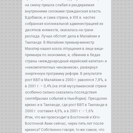
на смену пришла слабая и раздираемая
внутренними склоками гражданская власть.
Вдобавок, и сама страна, в XIX в. наспех
собранная колониальной администрацией из
десятков княжеств, оказалась на грани
распада. Лучше обстоят дела в Малайзии и
Таиланде. В Малайзии премьер-министр
Махатир нашел козла отпущения в лице вице-
премьера по экономике, и, обвинив в бедах
страны «международный еврейский капитал» и
«некомпетентных чиновников», развернул
энергичную программу реформ. В результате
рост ВВП в Малайзии в 2000 г. равнялся 7,8%, а
в 2001 г. – 0,4% (на этой мусульманской стране
особенно сильно сказались последствия
сентябрьских событий в Нью-Йорке). Преодолен
кризис и в Таиланде, где рост ВВП в Таиланде в
2000 г. составил 4,5%, а в 2001 г. – 1,6%.
Итак, что же происходит в Восточной и Юго-
Восточной Азии сейчас, через пять лет после
кризиса? Собственно говоря, то же самое, что