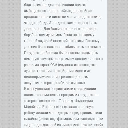
благоприятна для реализации самых
амбициозных планов: «Холодная война»
продолжалась и никто не мог и предположить,
что до победы Запада остается всего лишь
десять лет. Для Вашингтона и его партнеров
борьба с коммунизмом была по-прежнему
главной задачей внешней политики. Поэтому
для них была важна и стабильность союзников.
Государства Запада были готовы оказывать
немалую помощь программам экономического
развития стран ЮВА (издавна известно, что
лучшая гарантия спокойствия масс и их
невосприимчивости к революционным
лозунгам – хорошо набитые животы).
В этих условиях и приступили к реализации
своих экономических программ государства
«второго эшелона» -- Таиланд, Индонезия,
Малайзия. Во всех этих странах реальную
работу делали менеджеры и предприниматели-
китайцы (часто под формальным руководством
зиц-председателей из числа местных жителей),