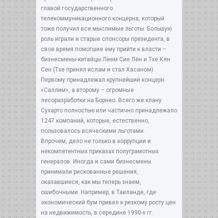
главой государственного
телекоммуникационного концерна, который
тоже получил все мыслимые льготы. Большую
роль играли и старые спонсоры президента, в
свое время помогшие ему прийти к власти –
бизнесмены-китайцы Лием Сие Лён и Тхе Кян
Сен (Тхе принял ислам и стал Хасаном).
Первому принадлежал крупнейший концерн
«Саллим», а второму – огромные
лесоразработки на Борнео. Всего же клану
Сухарто полностью или частично принадлежало
1247 компаний, которые, естественно,
пользовалось всяческими льготами.
Впрочем, дело не только в коррупции и
некомпетентных приказах полуграмотных
генералов. Иногда и сами бизнесмены
принимали рискованные решения,
оказавшиеся, как мы теперь знаем,
ошибочными. Например, в Таиланде, где
экономический бум привел к резкому росту цен
на недвижимость, в середине 1990-х гг.