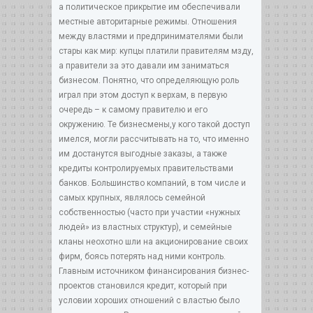
а политическое прикрытие им обеспечивали
местные авторитарные режимы. Отношения
между властями и предпринимателями были
стары как мир: купцы платили правителям мзду,
а правители за это давали им заниматься
бизнесом. Понятно, что определяющую роль
играл при этом доступ к верхам, в первую
очередь – к самому правителю и его
окружению. Те бизнесмены,у кого такой доступ
имелся, могли рассчитывать на то, что именно
им достанутся выгодные заказы, а также
кредиты контролируемых правительствами
банков. Большинство компаний, в том числе и
самых крупных, являлось семейной
собственностью (часто при участии «нужных
людей» из властных структур), и семейные
кланы неохотно шли на акционирование своих
фирм, боясь потерять над ними контроль.
Главным источником финансирования бизнес-
проектов становился кредит, который при
условии хороших отношений с властью было