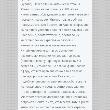
(хуацяо). Переселение китайцев в страны
Южных морей началось еще в XIV -XV вв.
Иммигранты, обладавшие развитыми навыками
торговли и ремесел, быстро нашли себя на
новом месте. Юго-Восточная Азия в те времена
жила еще в условиях раннего феодализма и ее
население, соответственно, состояло из
многочисленных крестьян-холопов и
немногочисленных помещиков-воинов.
Китайские иммигранты со временем
практически монополизировали торговлю
(особенно международную), многие виды
ремесел и, что особенно важно, финансовую
сферу, что в те времена означало в первую
очередь ростовщичество. Понятно, что
подобная специализация не способствовала
их популярности среди местного населения,
что неоднократно подтверждалось активным
участием этого самого населения в китайских
погромах. Понятно и то, что в результате в руках
китайских иммигрантов оказались те отрасли,