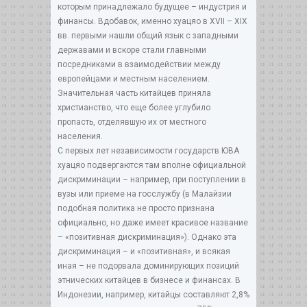
которым принадлежало будущее – индустрия и
финансы. Вдобавок, именно хуацяо в XVII – XIX
вв. первыми нашли общий язык с западными
державами и вскоре стали главными
посредниками в взаимодействии между
европейцами и местным населением.
Значительная часть китайцев приняла
христианство, что еще более углубило
пропасть, отделявшую их от местного
населения.
С первых лет независимости государств ЮВА
хуацяо подвергаются там вполне официальной
дискриминации – например, при поступлении в
вузы или приеме на госслужбу (в Малайзии
подобная политика не просто признана
официально, но даже имеет красивое название
– «позитивная дискриминация»). Однако эта
дискриминация – и «позитивная», и всякая
иная – не подорвала доминирующих позиций
этнических китайцев в бизнесе и финансах. В
Индонезии, например, китайцы составляют 2,8%