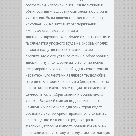
географией, историей, внешней политикой и
обыкновенным здравым смыслом. Все страны
«четверки» были лишены запасов полезных
ископаемых, но зато в их распоряжении
имелись «запасы» дешевой и
дисциплинированной рабочей силы. Столетия и
тысячелетия упорного труда на рисовых полях,
а также традиционное конфуцианское
воспитание с его установками на образование,
дисциплину и конформизм, в течение веков
сформировали уникальный «дальневосточный
характер». Его чертами являются трудолюбие,
готовность сносить лишения и беспрекословно
выполнять приказы, ориентация на семейные
ценности, культ образования и социального
успеха. Здравый смысл подсказывал, что
наилучшим решением для этих стран будет
создание экспорториентированной экономики,
превращение их в своего рода «страны-
фабрики», которые импортировали бы сырье и
экспортировали готовую продукцию, созданную