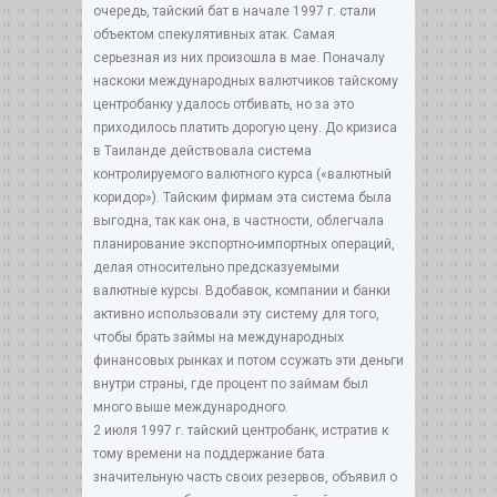
очередь, тайский бат в начале 1997 г. стали
объектом спекулятивных атак. Самая
серьезная из них произошла в мае. Поначалу
наскоки международных валютчиков тайскому
центробанку удалось отбивать, но за это
приходилось платить дорогую цену. До кризиса
в Таиланде действовала система
контролируемого валютного курса («валютный
коридор»). Тайским фирмам эта система была
выгодна, так как она, в частности, облегчала
планирование экспортно-импортных операций,
делая относительно предсказуемыми
валютные курсы. Вдобавок, компании и банки
активно использовали эту систему для того,
чтобы брать займы на международных
финансовых рынках и потом ссужать эти деньги
внутри страны, где процент по займам был
много выше международного.
2 июля 1997 г. тайский центробанк, истратив к
тому времени на поддержание бата
значительную часть своих резервов, объявил о