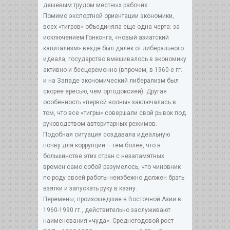
дешевым трудом местных рабочих.
Помимо экспортной ориентации экономики,
всех «тигров» объединяла еще одна черта: за
исключением Гонконга, «новый азиатский
капитализм» везде был далек от либерального
идеала, государство вмешивалось в экономику
активно и бесцеремонно (впрочем, в 1960-е гг.
и на Западе экономический либерализм был
скорее ересью, чем ортодоксией). Другая
особенность «первой волны» заключалась в
том, что все «тигры» совершали свой рывок под
руководством авторитарных режимов.
Подобная ситуация создавала идеальную
почву для коррупции – тем более, что в
большинстве этих стран с незапамятных
времен само собой разумелось, что чиновник
по роду своей работы неизбежно должен брать
взятки и запускать руку в казну.
Перемены, произошедшие в Восточной Азии в
1960-1990 гг., действительно заслуживают
наименования «чуда». Среднегодовой рост