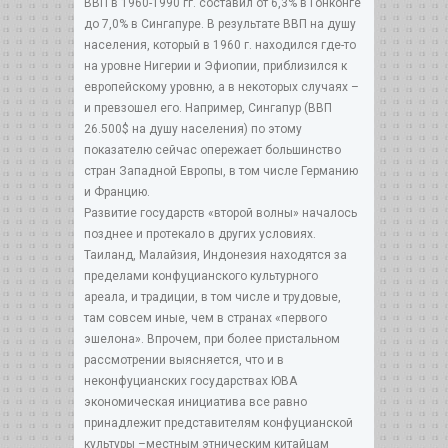
ВВП в 1960-1990 гг. составил от 6,3% в Гонконге
до 7,0% в Сингапуре. В результате ВВП на душу
населения, который в 1960 г. находился где-то
на уровне Нигерии и Эфиопии, приблизился к
европейскому уровню, а в некоторых случаях –
и превзошел его. Например, Сингапур (ВВП
26.500$ на душу населения) по этому
показателю сейчас опережает большинство
стран Западной Европы, в том числе Германию
и Францию.
Развитие государств «второй волны» началось
позднее и протекало в других условиях.
Таиланд, Малайзия, Индонезия находятся за
пределами конфуцианского культурного
ареала, и традиции, в том числе и трудовые,
там совсем иные, чем в странах «первого
эшелона». Впрочем, при более пристальном
рассмотрении выясняется, что и в
неконфуцианских государствах ЮВА
экономическая инициатива все равно
принадлежит представителям конфуцианской
культуры –местным этническим китайцам