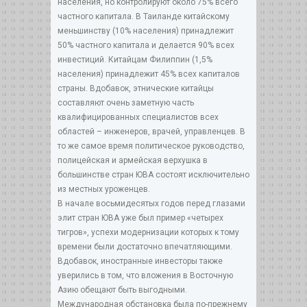
населения, но контролируют около 75% всего
частного капитала. В Таиланде китайскому
меньшинству (10% населения) принадлежит
50% частного капитала и делается 90% всех
инвестиций. Китайцам Филиппин (1,5%
населения) принадлежит 45% всех капиталов
страны. Вдобавок, этнические китайцы
составляют очень заметную часть
квалифицированных специалистов всех
областей – инженеров, врачей, управленцев. В
то же самое время политическое руководство,
полицейская и армейская верхушка в
большинстве стран ЮВА состоят исключительно
из местных уроженцев.
В начале восьмидесятых годов перед глазами
элит стран ЮВА уже был пример «четырех
тигров», успехи модернизации которых к тому
времени были достаточно впечатляющими.
Вдобавок, иностранные инвесторы также
уверились в том, что вложения в Восточную
Азию обещают быть выгодными.
Международная обстановка была по-прежнему