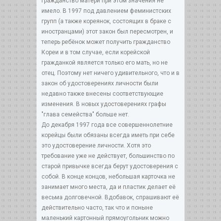
Гражданство матери при этом значения не
имело. В 1997 под давлением феминистских
групп (а также кореянок, состоящих в браке с
иностранцами) этот закон был пересмотрен, и
теперь ребёнок может получить гражданство
Кореи и в том случае, если корейской
гражданкой является только его мать, но не
отец. Поэтому нет ничего удивительного, что и в
закон об удостоверениях личности были
недавно также внесены соответствующие
изменения. В новых удостоверениях графы
"глава семейства" больше нет.
До декабря 1997 года все совершеннолетние
корейцы были обязаны всегда иметь при себе
это удостоверение личности. Хотя это
требование уже не действует, большинство по
старой привычке всегда берут удостоверения с
собой. В конце концов, небольшая карточка не
занимает много места, да и пластик делает её
весьма долговечной. Вдобавок, спрашивают её
действительно часто, так что и поныне
маленький картонный прямоугольник можно