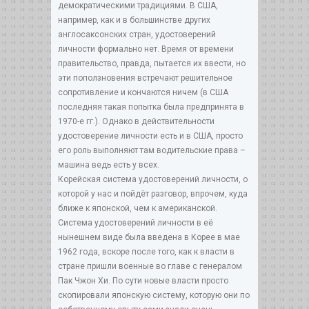
демократическими традициями. В США,
например, как и в большинстве других
англосаксонских стран, удостоверений
личности формально нет. Время от времени
правительство, правда, пытается их ввести, но
эти поползновения встречают решительное
сопротивление и кончаются ничем (в США
последняя такая попытка была предпринята в
1970-е гг.). Однако в действительности
удостоверение личности есть и в США, просто
его роль выполняют там водительские права –
машина ведь есть у всех.
Корейская система удостоверений личности, о
которой у нас и пойдёт разговор, впрочем, куда
ближе к японской, чем к американской.
Система удостоверений личности в её
нынешнем виде была введена в Корее в мае
1962 года, вскоре после того, как к власти в
стране пришли военные во главе с генералом
Пак Чжон Хи. По сути новые власти просто
скопировали японскую систему, которую они по