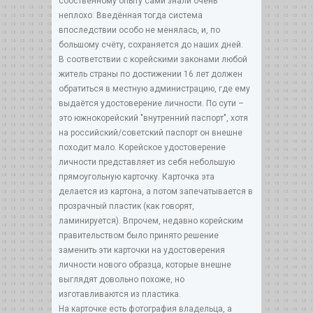
собственному опыту сами знали очень
неплохо. Введённая тогда система
впоследствии особо не менялась, и, по
большому счёту, сохраняется до наших дней.
В соответствии с корейскими законами любой
житель страны по достижении 16 лет должен
обратиться в местную администрацию, где ему
выдаётся удостоверение личности. По сути –
это южнокорейский "внутренний паспорт", хотя
на российский/советский паспорт он внешне
походит мало. Корейское удостоверение
личности представляет из себя небольшую
прямоугольную карточку. Карточка эта
делается из картона, а потом запечатывается в
прозрачный пластик (как говорят,
ламинируется). Впрочем, недавно корейским
правительством было принято решение
заменить эти карточки на удостоверения
личности нового образца, которые внешне
выглядят довольно похоже, но
изготавливаются из пластика.
На карточке есть фотография владельца, а