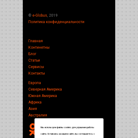
©
e-Globus
, 2019
Политика конфиденциальности
Главная
Континетны
Блог
Статьи
Сервисы
Контакты
Европа
Северная Америка
Южная Америка
Африка
Азия
Австралия
Мы используем файлы cookies для улучшения работы
сайта. Оставаясь на нашем сайте, вы соглашаетесь с