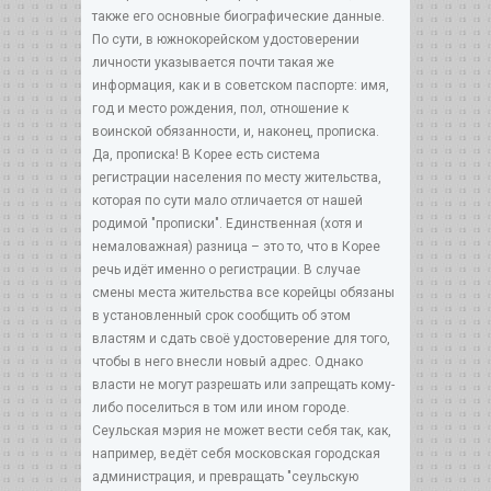
также его основные биографические данные.
По сути, в южнокорейском удостоверении
личности указывается почти такая же
информация, как и в советском паспорте: имя,
год и место рождения, пол, отношение к
воинской обязанности, и, наконец, прописка.
Да, прописка! В Корее есть система
регистрации населения по месту жительства,
которая по сути мало отличается от нашей
родимой "прописки". Единственная (хотя и
немаловажная) разница – это то, что в Корее
речь идёт именно о регистрации. В случае
смены места жительства все корейцы обязаны
в установленный срок сообщить об этом
властям и сдать своё удостоверение для того,
чтобы в него внесли новый адрес. Однако
власти не могут разрешать или запрещать кому-
либо поселиться в том или ином городе.
Сеульская мэрия не может вести себя так, как,
например, ведёт себя московская городская
администрация, и превращать "сеульскую