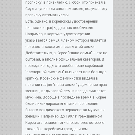
прописку" в привилегию. Любой, кто приехал в
Сеул и купил или снял там жилье, получает эту
прописку автоматически.
Есть, однако, в корейском удостоверении
личности и графы, для нас необычные.
Например, в карточке-удостоверении
указывается семья, членом которой является
человек, а также имя главы этой семьи.
Действительно, в Корее "глава семьи" – это не
бытовая, а вполне официальная категория. В
последние годы эта особенность корейской
"паспортной системы" вызывает всю большую
критику. Корейские феминистки видели в
наличии графы "глава семьи" ущемление прав
женщин, ведь главой семьи всегда считается
мужчина. Вообще в последнее время в Корее
были ликвидированы многие проявления
былого юридического неравенства мужчин и
женщин. Например, до 1997 г. гражданином
Кореи становился тот человек, отец которого
также был корейским гражданином.