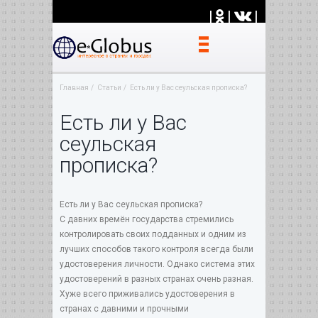
|
|
|
Главная
Статьи
Есть ли у Вас сеульская прописка?
Есть ли у Вас
сеульская
прописка?
Есть ли у Вас сеульская прописка?
С давних времён государства стремились
контролировать своих подданных и одним из
лучших способов такого контроля всегда были
удостоверения личности. Однако система этих
удостоверений в разных странах очень разная.
Хуже всего приживались удостоверения в
странах с давними и прочными