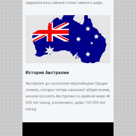
окружала весь южный полюс земного шара...
История Австралии
Австралия до заселения европейцами Предки
племен, которых теперь называют аборигенами,
начали заселять Австралию по крайней мере 40
000 лет назад, а возможно, даже 100 000 лет
назад...