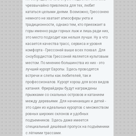
чрезвычайно привлекла для тех, любит
кататься целыми днями. Возможно, Грессонею
немного не хватает атмосферы уюта и
традиционности, однако тем, кто приезжает в
горы именно ради горных лыж и лишь ради них,
это место подходит как нельзя лучше. Ну а что
касается качества трасс, сервиса и уровня
комфорта - Грессоней выше всех похвал. Для
сноубордистов Грессоней является культовым
местом. По мнению большинства из них - это
лучший курорт Европы. Здесь проводятся
встречи и слеты как любителей, так и
профессионалов. Курорт хорош для всех видов
катания. Фрирайдеры будут награждены
прыжками со скальных островов и катанием
между деревьями. Для начинающих и детей -
это один из идеальных курортов с множеством
ровных широких склонов и удобных
подъемников. Здесь даже имеется
специальный дешёвый пропуск на подъёмники
с лёгкими трассами.