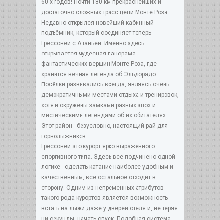
60-х годов! Почти 180 км прекраснейших и
достаточно сложных трасс цепи Монте Роза.
Недавно открылся новейший кабинный
подъёмник, который соединяет теперь
Грессоней с Аланьей. Именно здесь
открывается чудесная панорама
фантастических вершин Монте Роза, где
хранится вечная легенда об Эльдорадо.
Посёлки развивались всегда, являясь очень
демократичными местами отдыха и тренировок,
хотя и окружены замками разных эпох и
мистическими легендами об их обитателях.
Этот район - безусловно, настоящий рай для
горнолыжников.
Грессоней это курорт ярко выраженного
спортивного типа. Здесь все подчинено одной
логике - сделать катание наиболее удобным и
качественным, все остальное отходит в
сторону. Одним из непременных атрибутов
такого рода курортов является возможность
встать на лыжи даже у дверей отеля и, не теряя
ни секунды, начать спуск. Подобная система