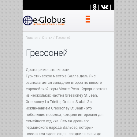
|
|
|
Главная
Статьи
Грессоней
Грессоней
Достопримечательности
Туристическое место в Валле дель Лис
располагается западнее второй по высоте
европейской горы Монте Роза. Курорт состоит
из нескольких частей Gressoney St.Jean,
Gressoney La Trinite, Orsia и Stafal. За
исключением Gressoney St.Jean - это
небольшие поселки, которые интересны для
семейного отдыха. Земля древнего
германского народа Вальсер, который
поселился здесь еще в средние века и до