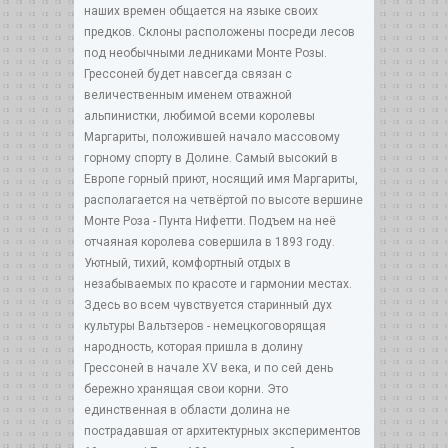
наших времен общается на языке своих
предков. Склоны расположены посреди лесов
под необычными ледниками Монте Розы.
Грессоней будет навсегда связан с
величественным именем отважной
альпинистки, любимой всеми королевы
Маргариты, положившей начало массовому
горному спорту в Долине. Самый высокий в
Европе горный приют, носящий имя Маргариты,
располагается на четвёртой по высоте вершине
Монте Роза - Пунта Нифетти. Подъем на неё
отчаяная королева совершила в 1893 году.
Уютный, тихий, комфортный отдых в
незабываемых по красоте и гармонии местах.
Здесь во всем чувствуется старинный дух
культуры Вальтзеров - немецкоговорящая
народность, которая пришла в долину
Грессоней в начале XV века, и по сей день
бережно хранящая свои корни. Это
единственная в области долина не
пострадавшая от архитектурных экспериментов