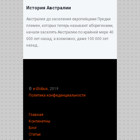
История Австралии
Австралия до заселения европейцами Предки
племен, которых теперь называют аборигенами,
начали заселять Австралию по крайней мере 40
000 лет назад, а возможно, даже 100 000 лет
назад...
©
e-Globus
, 2019
Политика конфиденциальности
Главная
Континетны
Блог
Статьи