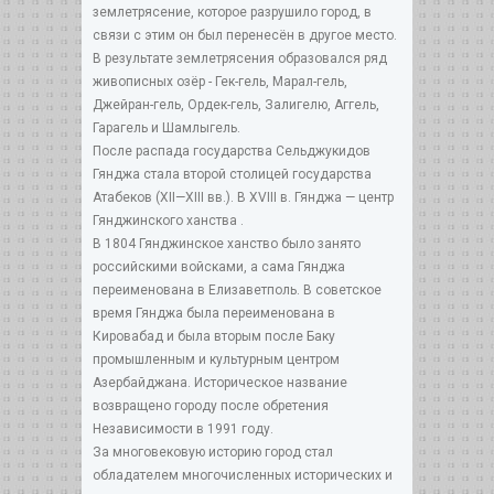
землетрясение, которое разрушило город, в
связи с этим он был перенесён в другое место.
В результате землетрясения образовался ряд
живописных озёр - Гек-гель, Марал-гель,
Джейран-гель, Ордек-гель, Залигелю, Аггель,
Гарагель и Шамлыгель.
После распада государства Сельджукидов
Гянджа стала второй столицей государства
Атабеков (XII—XIII вв.). В XVIII в. Гянджа — центр
Гянджинского ханства .
В 1804 Гянджинское ханство было занято
российскими войсками, а сама Гянджа
переименована в Елизаветполь. В советское
время Гянджа была переименована в
Кировабад и была вторым после Баку
промышленным и культурным центром
Азербайджана. Историческое название
возвращено городу после обретения
Независимости в 1991 году.
За многовековую историю город стал
обладателем многочисленных исторических и