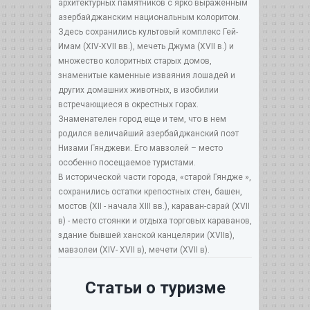
архитектурных памятников с ярко выраженным
азербайджанским национальным колоритом.
Здесь сохранились культовый комплекс Гей-
Имам (XIV-XVII вв.), мечеть Джума (XVII в.) и
множество колоритных старых домов,
знаменитые каменные изваяния лошадей и
других домашних животных, в изобилии
встречающиеся в окрестных горах.
Знаменателен город еще и тем, что в нем
родился величайший азербайджанский поэт
Низами Гянджеви. Его мавзолей – место
особенно посещаемое туристами.
В исторической части города, «старой Гяндже »,
сохранились остатки крепостных стен, башен,
мостов (XII - начала XIII вв.), караван-сарай (ХVII
в) - место стоянки и отдыха торговых караванов,
здание бывшей ханской канцелярии (ХVIIв),
мавзолеи (ХIV- ХVII в), мечети (ХVII в).
Статьи о туризме