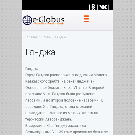
|
|
|
Главная
Статьи
Гянджа
Гянджа
Гянджа
Город Гянджа расположен у подножия Малого
Кавказского хребта, на реке Гянджачай.
Основан приблизительно в VI в. н.э. В первой
половине VII в. Гянджа была разрушена
персами , а во второй половине - арабами . В
середине Х в. Гянджа, стала столицей
Шададитов – одного из мелких ханств на
территории Азербайджана.
В середине ХI в. Гянджу захватили
Сельджукиды. В 1139 году произошло большое