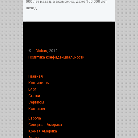
000 лет назад, а возможно, даже 100 000 лет
назад...
©
e-Globus
, 2019
Политика конфиденциальности
Главная
Континетны
Блог
Статьи
Сервисы
Контакты
Европа
Северная Америка
Южная Америка
Африка