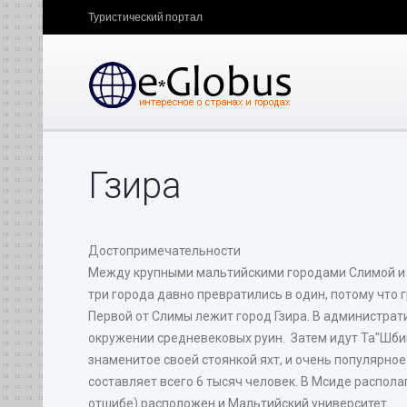
Туристический портал
Гзира
Достопримечательности
Между крупными мальтийскими городами Слимой и Фл
три города давно превратились в один, потому что 
Первой от Слимы лежит город Гзира. В администрат
окружении средневековых руин. Затем идут Та"Шбиш
знаменитое своей стоянкой яхт, и очень популярное
составляет всего 6 тысяч человек. В Мсиде распол
отшибе) расположен и Мальтийский университет.