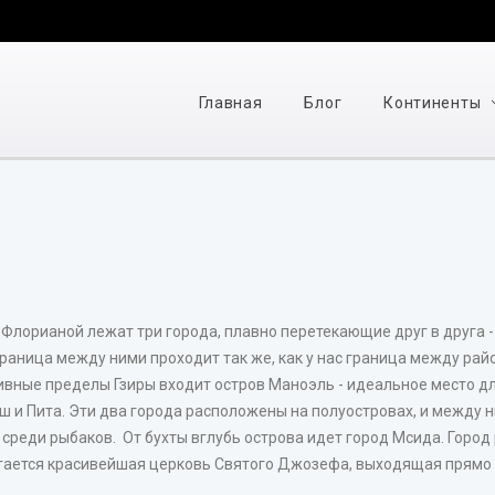
Главная
Блог
Континенты
орианой лежат три города, плавно перетекающие друг в друга - э
граница между ними проходит так же, как у нас граница между рай
ивные пределы Гзиры входит остров Маноэль - идеальное место для
 и Пита. Эти два города расположены на полуостровах, и между 
 среди рыбаков. От бухты вглубь острова идет город Мсида. Город 
агается красивейшая церковь Святого Джозефа, выходящая прямо 