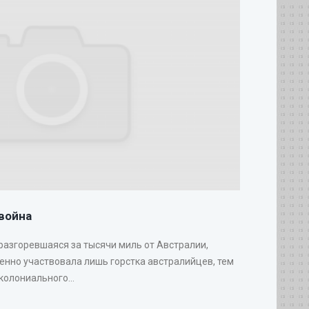
война
 разгоревшаяся за тысячи миль от Австралии,
венно участвовала лишь горстка австралийцев, тем
колониального...