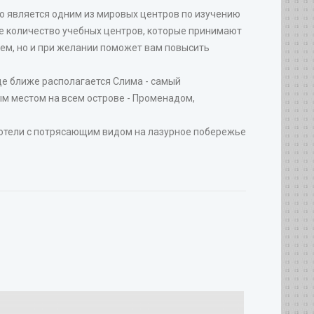
то является одним из мировых центров по изучению
ое количество учебных центров, которые принимают
ием, но и при желании поможет вам повысить
ще ближе располагается Слима - самый
м местом на всем острове - Променадом,
 отели с потрясающим видом на лазурное побережье