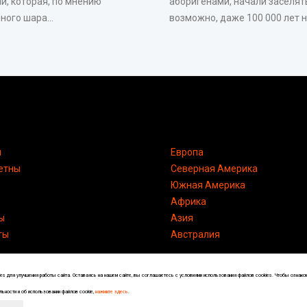
и, которая, по мнению
аборигенами, начали заселять
ого шара...
возможно, даже 100 000 лет на
я
Европа
етны
Северная Америка
Южная Америка
Африка
ы
Азия
ты
Австралия
s для улучшения работы сайта. Оставаясь на нашем сайте, вы соглашаетесь с условиями использования файлов cookies. Чтобы ознако
ьности и об использовании файлов cookie,
нажмите здесь
.