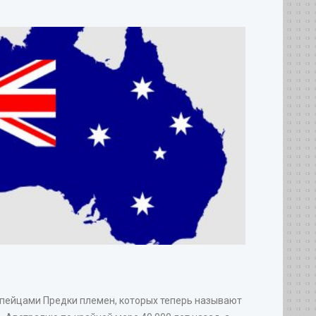
опейцами Предки племен, которых теперь называют