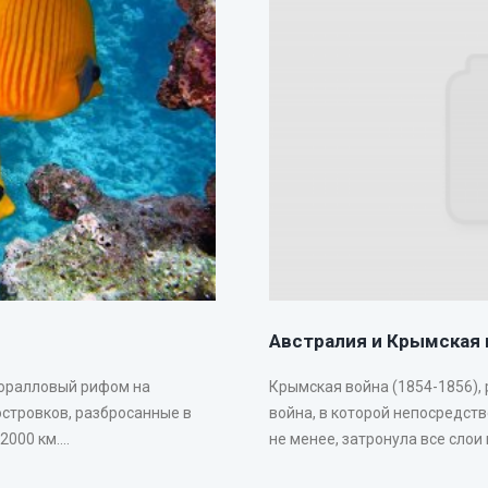
Австралия и Крымская 
коралловый рифом на
Крымская война (1854-1856),
островков, разбросанные в
война, в которой непосредст
00 км....
не менее, затронула все слои 