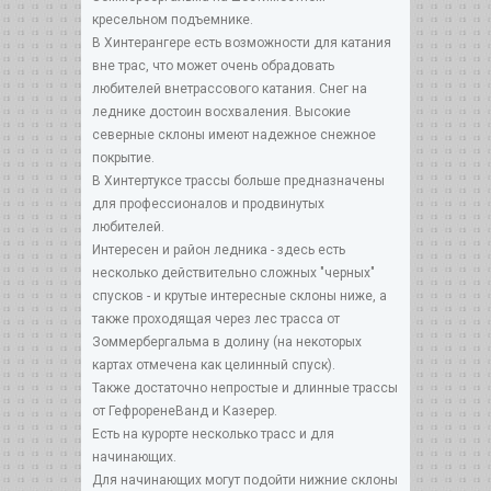
кресельном подъемнике.
В Хинтерангере есть возможности для катания
вне трас, что может очень обрадовать
любителей внетрассового катания. Снег на
леднике достоин восхваления. Высокие
северные склоны имеют надежное снежное
покрытие.
В Хинтертуксе трассы больше предназначены
для профессионалов и продвинутых
любителей.
Интересен и район ледника - здесь есть
несколько действительно сложных "черных"
спусков - и крутые интересные склоны ниже, а
также проходящая через лес трасса от
Зоммербергальма в долину (на некоторых
картах отмечена как целинный спуск).
Также достаточно непростые и длинные трассы
от ГефроренеВанд и Казерер.
Есть на курорте несколько трасс и для
начинающих.
Для начинающих могут подойти нижние склоны