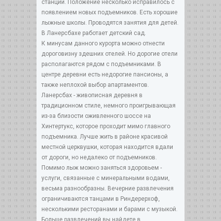
станции. Положение несколько исправилось с
появлением новых подъемников. Есть хорошие
лыжные школы. Проводятся занятия для детей.
В Ланерсбахе работает детский сад.
К минусам данного курорта можно отнести
дороговизну здешних отелей. Но дорогие отели
располагаются рядом с подъемниками. В
центре деревни есть недорогие пансионы, а
также неплохой выбор апартаментов.
Ланерсбах - живописная деревня в
традиционном стиле, немного проигрывающая
из-за близости оживленного шоссе на
Хинтертукс, которое проходит мимо главного
подъемника. Лучше жить в районе красивой
местной церквушки, которая находится вдали
от дороги, но недалеко от подъемников.
Помимо лыж можно заняться здоровьем -
услуги, связанные с минеральными водами,
весьма разнообразны. Вечерние развлечения
ограничиваются танцами в Риндерерхоф,
несколькими ресторанами и барами с музыкой.
Больше развлечений вы найдете в