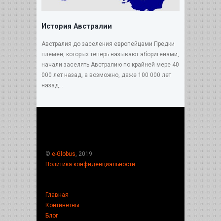
История Австралии
Австралия до заселения европейцами Предки
племен, которых теперь называют аборигенами,
начали заселять Австралию по крайней мере 40
000 лет назад, а возможно, даже 100 000 лет
назад...
©
e-Globus
, 2019
Политика конфиденциальности
Главная
Континетны
Блог