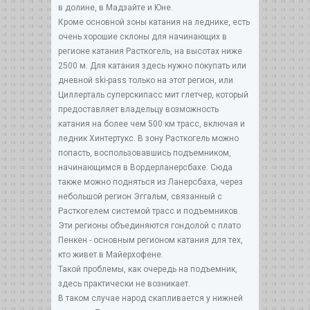
в долине, в Мадзайте и Юне.
Кроме основной зоны катания на леднике, есть
очень хорошие склоны для начинающих в
регионе катания Расткогель, на высотах ниже
2500 м. Для катания здесь нужно покупать или
дневной ski-pass только на этот регион, или
Циллерталь суперскипасс мит глетчер, который
предоставляет владельцу возможность
катания на более чем 500 км трасс, включая и
ледник Хинтертукс. В зону Расткогель можно
попасть, воспользовавшись подъемником,
начинающимся в Вордерланерсбахе. Сюда
также можно подняться из Ланерсбаха, через
небольшой регион Эггальм, связанный с
Расткогелем системой трасс и подъемников.
Эти регионы объединяются гондолой с плато
Пенкен - основным регионом катания для тех,
кто живет в Майерхофене.
Такой проблемы, как очередь на подъемник,
здесь практически не возникает.
В таком случае народ скапливается у нижней