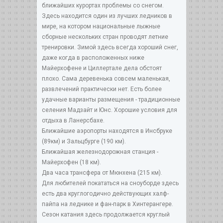
ближайших курортах проблемы со снегом.
Здесь находится один из лучших ледников в
мире, на котором национальные лыжные
сборные нескольких стран проводят летние
тренировки. Зимой здесь всегда хороший снег,
даже когда в расположенных ниже
Майерхофене и Циллертале дела обстоят
плохо. Сама деревенька совсем маленькая,
развлечений практически нет. Есть более
удачные варианты размещения - традиционные
селения Мадзайт и Юнс. Хорошие условия для
отдыха в Ланерсбахе.
Ближайшие аэропорты находятся в Инсбруке
(89км) и Зальцбурге (190 км).
Ближайшая железнодорожная станция -
Майерхофен (18 км).
Два часа трансфера от Мюнхена (215 км).
Для любителей покататься на сноуборде здесь
есть два круглогодично действующих халф-
пайпа на леднике и фан-парк в Хинтерангере.
Сезон катания здесь продолжается круглый