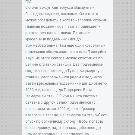
год.
Склоны вокруг Хинтертукса обширные и,
благодаря леднику, сложные. Кого то это
может обрадовать, а кого то напротив- огорчить.
Главный подъемник в 4 этапа поднимает к
восточному краю ледника. Гондола и
кресельный подъемник идут до
Зоммербергальма. Там еще один кресельный
подъемник обслуживает склоны за Туксерйох
Хаус. Из этого сектора можно спуститься по
целине к главной станции. Два подъемника-
гондолы проложены до Туксер Фермерхаус -
станции, расположенной рядом с ледником.
Затем кресельный подъемник идет до отметки
3050 м и, наконец, до Гефрорене Ванд-
"замерзшей стены" (3250 м). Эта система
связана с другой сетью подъемников (с
перепадом высот 1000 м) ниже Гроссер
Казерер на западе. За "замерзшей стеной" есть
спуск по солнечному склону. Чтобы попасть
вниз в долину, надо сначала добраться до
Зоммербергальма на шестиместном