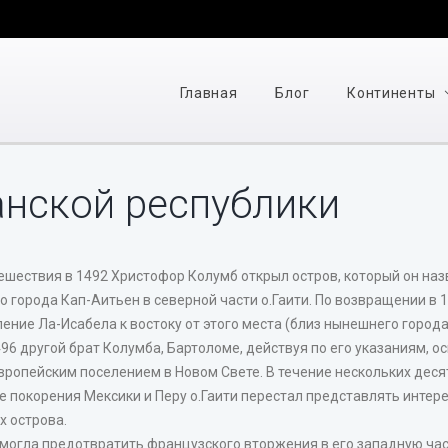
Главная
Блог
Континенты
нской республики
ешествия в 1492 Христофор Колумб открыл остров, который он наз
 города Кап-Аитьен в северной части о.Гаити. По возвращении в 
ние Ла-Исабела к востоку от этого места (близ нынешнего города
96 другой брат Колумба, Бартоломе, действуя по его указаниям, 
вропейским поселением в Новом Свете. В течение нескольких дес
 покорения Мексики и Перу о.Гаити перестал представлять интерес
х острова.
 смогла предотвратить французского вторжения в его западную час