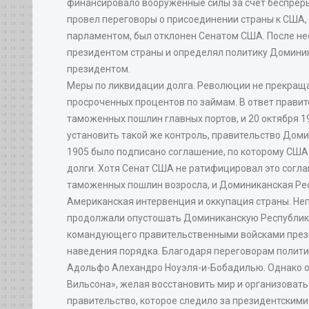
финансировало вооруженные силы за счет беспреры
провел переговоры о присоединении страны к США,
парламентом, был отклонен Сенатом США. После нес
президентом страны и определял политику Доминика
президентом.
Меры по ликвидации долга. Революции не прекраща
просроченных процентов по займам. В ответ прави
таможенных пошлин главных портов, и 20 октября 1
установить такой же контроль, правительство Дом
1905 было подписано соглашение, по которому СШ
долги. Хотя Сенат США не ратифицировал это согл
таможенных пошлин возросла, и Доминиканская Рес
Американская интервенция и оккупация страны. Не
продолжали опустошать Доминиканскую Республику. 
командующего правительственными войсками прези
наведения порядка. Благодаря переговорам полити
Адольфо Алехандро Ноуэля-и-Бобадилью. Однако он
Вильсона», желая восстановить мир и организоват
правительство, которое следило за президентскими