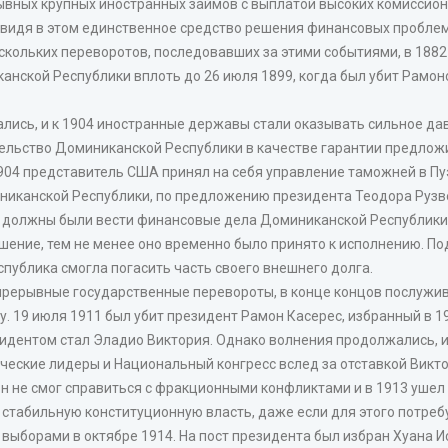
вных крупных иностранных займов с выплатой высоких комиссион
 видя в этом единственное средство решения финансовых проблем
кольких переворотов, последовавших за этими событиями, в 1882
нской Республики вплоть до 26 июля 1899, когда был убит Рамон
лись, и к 1904 иностранные державы стали оказывать сильное дав
тельство Доминиканской Республики в качестве гарантии предлож
904 представитель США принял на себя управление таможней в Пу
иниканской Республики, по предложению президента Теодора Рузв
А должны были вести финансовые дела Доминиканской Республики
ашение, тем не менее оно временно было принято к исполнению. 
публика смогла погасить часть своего внешнего долга.
прерывные государственные перевороты, в конце концов послужи
19 июля 1911 был убит президент Рамон Касерес, избранный в 19
дентом стал Эладио Виктория. Однако волнения продолжались, и
ческие лидеры и Национальный конгресс вслед за отставкой Викт
 не смог справиться с фракционными конфликтами и в 1913 ушел 
ь стабильную конституционную власть, даже если для этого потре
 выборами в октябре 1914. На пост президента был избран Хуана И