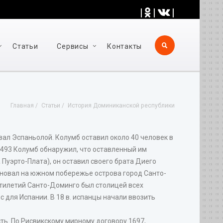
|
|
|
Статьи
Cервисы
Контакты
Главная
Статьи
История Доминиканской республики
вал Эспаньолой. Колумб оставил около 40 человек в
1493 Колумб обнаружил, что оставленный им
 Пуэрто-Плата), он оставил своего брата Диего
основал на южном побережье острова город Санто-
ятилетий Санто-Доминго был столицей всех
 для Испании. В 18 в. испанцы начали ввозить
ть. По Рисвикскому мирному договору 1697,