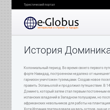
Туристический портал
История Доминика
Колониальный период. Во время своего первого пут
форте Навидад, построенном недалеко от нынешнего
гарнизон уничтожен туземцами. Создав новое поселе
править Эспаньолой и продолжил путешествие. В 14
Доминго, который затем стал первым постоянным е
испанских владений в Западном полушарии, но после
африканских невольников для работы на плантация
Хотя Испания претендовала на весь остров, она не