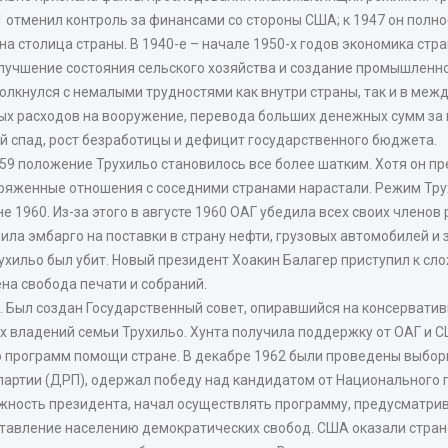
1 отменил контроль за финансами со стороны США; к 1947 он полн
на столица страны. В 1940-е – начале 1950-х годов экономика ст
 улучшение состояния сельского хозяйства и создание промышленн
олкнулся с немалыми трудностями как внутри страны, так и в ме
ых расходов на вооружение, перевода больших денежных сумм за 
й спад, рост безработицы и дефицит государственного бюджета.
59 положение Трухильо становилось все более шатким. Хотя он п
апряженные отношения с соседними странами нарастали. Режим Тру
е 1960. Из-за этого в августе 1960 ОАГ убедила всех своих члено
ла эмбарго на поставки в страну нефти, грузовых автомобилей и з
рухильо был убит. Новый президент Хоакин Балагер приступил к 
на свобода печати и собраний.
й. Был создан Государственный совет, опиравшийся на консерват
х владений семьи Трухильо. Хунта получила поддержку от ОАГ и С
программ помощи стране. В декабре 1962 были проведены выборы,
артии (ДРП), одержал победу над кандидатом от Национального 
жность президента, начал осуществлять программу, предусматри
тавление населению демократических свобод. США оказали стран