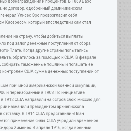
ных вознаграждений и процентов. В 1869 Баэс
, но договор, одобренный доминиканским
 генерал Улисес Эро провозгласил себя
ом Касересом, который впоследствии сам стал
ление на страну, чтобы добиться выплаты
ило под залог денежные поступления от сбора
эрто-Плате. Когда другие страны попытались
ельта, обратилось за помощью к США. В феврале
, собирать таможенные пошлины и погашать ее
Под контролем США сумма денежных поступлений от
вшие причиной американской военной оккупации,
06 и переизбранный в 1908. По инициативе
 в 1912 США направили на остров свою миссию для
ории назначили президентом архиепископа
в отставку. В 1914 США представили «План
буется применение силы. США учредили временное
сидоро Хименес. В апреле 1916, когда военный