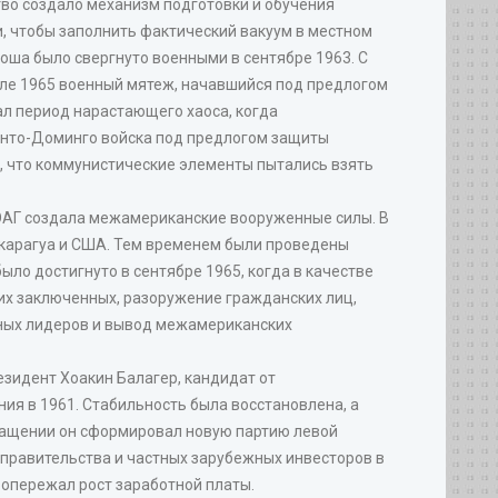
тво создало механизм подготовки и обучения
и, чтобы заполнить фактический вакуум в местном
оша было свергнуто военными в сентябре 1963. С
реле 1965 военный мятеж, начавшийся под предлогом
ал период нарастающего хаоса, когда
анто-Доминго войска под предлогом защиты
, что коммунистические элементы пытались взять
 ОАГ создала межамериканские вооруженные силы. В
икарагуа и США. Тем временем были проведены
ло достигнуто в сентябре 1965, когда в качестве
их заключенных, разоружение гражданских лиц,
ных лидеров и вывод межамериканских
езидент Хоакин Балагер, кандидат от
ния в 1961. Стабильность была восстановлена, а
вращении он сформировал новую партию левой
 правительства и частных зарубежных инвесторов в
 опережал рост заработной платы.