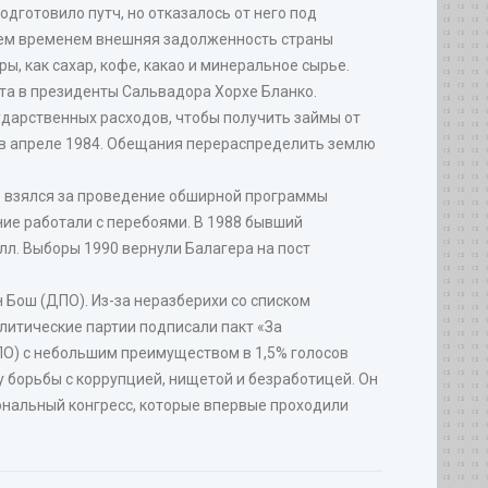
дготовило путч, но отказалось от него под
Тем временем внешняя задолженность страны
ы, как сахар, кофе, какао и минеральное сырье.
та в президенты Сальвадора Хорхе Бланко.
ударственных расходов, чтобы получить займы от
 в апреле 1984. Обещания перераспределить землю
р взялся за проведение обширной программы
ие работали с перебоями. В 1988 бывший
лл. Выборы 1990 вернули Балагера на пост
 Бош (ДПО). Из-за неразберихи со списком
литические партии подписали пакт «За
ПО) с небольшим преимуществом в 1,5% голосов
 борьбы с коррупцией, нищетой и безработицей. Он
иональный конгресс, которые впервые проходили