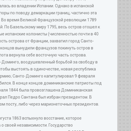
алась во владении Испании. Однако в испанской
поры по поводу демаркации границ; частично эта
. Во время Великой Французской революции 1789
. По Базельскому миру 1795, весь остров отошел к
лые испанские колонисты (численностью почти в 40
сть острова от Франции, захватил город Санто-
 концов вынудили французов покинуть остров в
лота вернула себе восточную часть острова.
-Доминго, воодушевленный борьбой за свободу в
чтобы выстоять в одиночестве, новая республика
 армию; Санто-Доминго капитулировал 9 февраля
обился. В конце концов доминиканские патриоты под
евраля 1844 была провозглашена Доминиканская
ерал Педро Сантана был избран президентом. В
ком посту, либо через марионеточных президентов.
вгуста 1863 вспыхнуло восстание, которое
а о своей независимости. Государство