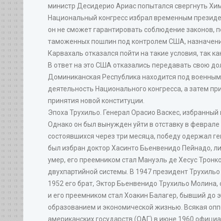
министр Десидерио Ариас попытался свергнуть Химе
Национальный конгресс избрал временным президен
он не сможет гарантировать соблюдение законов, 
таможенных пошлин под контролем США, назначение
Карвахаль отказался пойти на такие условия, так 
В ответ на это США отказались передавать свою до
Доминиканская Республика находится под военным
деятельность Национального конгресса, а затем пр
принятия новой конституции.
Эпоха Трухильо. Генерал Орасио Васкес, избранный
Однако он был вынужден уйти в отставку в феврале 
состоявшихся через три месяца, победу одержал ге
был избран доктор Хасинто Бьенвенидо Пейнадо, ли
умер, его преемником стал Мануэль де Хесус Тронк
двухпартийной системы. В 1947 президент Трухильо
1952 его брат, Эктор Бьенвенидо Трухильо Молина, 
и его преемником стал Хоакин Балагер, бывший до 
образованием и экономической жизнью. Всякая опп
американских государств (ОАГ) в июне 1960 офиц