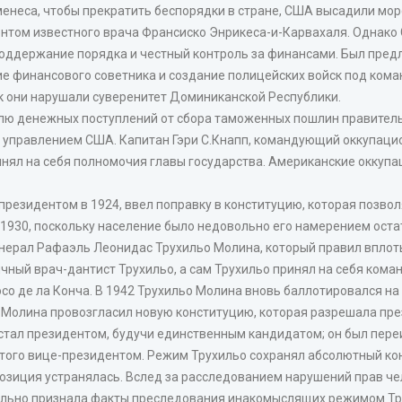
неса, чтобы прекратить беспорядки в стране, США высадили морск
том известного врача Франсиско Энрикеса-и-Карвахаля. Однако С
поддержание порядка и честный контроль за финансами. Был пре
 финансового советника и создание полицейских войск под кома
как они нарушали суверенитет Доминиканской Республики.
лю денежных поступлений от сбора таможенных пошлин правительс
 управлением США. Капитан Гэри С.Кнапп, командующий оккупаци
инял на себя полномочия главы государства. Американские оккупа
 президентом в 1924, ввел поправку в конституцию, которая позво
1930, поскольку население было недовольно его намерением остат
нерал Рафаэль Леонидас Трухильо Молина, который правил вплоть 
чный врач-дантист Трухильо, а сам Трухильо принял на себя ком
осо де ла Конча. В 1942 Трухильо Молина вновь баллотировался н
 Молина провозгласил новую конституцию, которая разрешала през
стал президентом, будучи единственным кандидатом; он был переиз
этого вице-президентом. Режим Трухильо сохранял абсолютный кон
озиция устранялась. Вслед за расследованием нарушений прав ч
иально признала факты преследования инакомыслящих режимом Тр