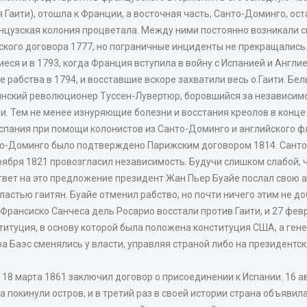
Гаити), отошла к Франции, а восточная часть, Санто-Доминго, ост
нцузская колония процветала. Между ними постоянно возникали с
кого договора 1777, но пограничные инциденты не прекращались
я и в 1793, когда Франция вступила в войну с Испанией и Англией
е рабства в 1794, и восставшие вскоре захватили весь о.Гаити. Бе
тянский революционер Туссен-Лувертюр, боровшийся за независимо
. Тем не менее изнуряющие болезни и восстания креолов в конце
 Испания при помощи колонистов из Санто-Доминго и английского ф
то-Доминго было подтверждено Парижским договором 1814. Санто
ноября 1821 провозгласил независимость. Будучи слишком слабой, 
ответ на это предложение президент Жан Пьер Буайе послал свою
ластью гаитян. Буайе отменил рабство, но почти ничего этим не д
 Франсиско Санчеса дель Росарио восстали против Гаити, и 27 ф
титуция, в основу которой была положена конституция США, а ген
а Баэс сменялись у власти, управляя страной либо на президентс
 18 марта 1861 заключил договор о присоединении к Испании. 16 а
а покинули остров, и в третий раз в своей истории страна объявил