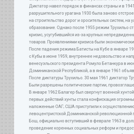
Диктатор навел порядок в финансах страны и в 194
разрушительного урагана 1930 была заново отстрое
на строительство дорог и оросительных систем, на
образование. Однако после 1955 режим Трухильо ст
кризис, усугубившийся из-за крупных непредвиденн
товаров. Проявлениями кризиса были экономически
После падения режима Батисты на Кубе в январе 19
с Кубы в июне 1959, внутреннее недовольство и н
венесуэльского президента Ромуло Бетанкура в июн
Доминиканской Республикой, а в январе 1961 объяви
После диктатуры Трухильо. 30 мая 1961 диктатор Т
Были разрешены политические партии, провозглаше
В январе 1962 Балагер был свергнут военной хунто
первых действий хунты стала конфискация огромны
наложенные ОАГ; США приступили к осуществлению 
левоцентристской Доминиканской революционной п
Бош, официально вступивший в феврале 1963 в дол
проведение коренных социальных реформ и предос