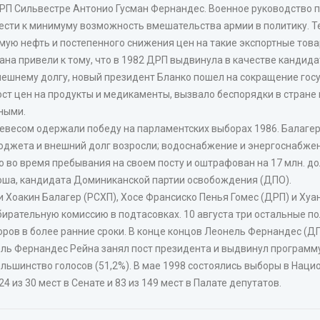
П Сильвестре Антонио Гусман Фернандес. Военное руководство по
ести к минимуму возможность вмешательства армии в политику. 
мую нефть и постепенного снижения цен на такие экспортные товар
на привели к тому, что в 1982 ДРП выдвинула в качестве кандида
нешнему долгу, новый президент Бланко пошел на сокращение гос
ст цен на продукты и медикаменты, вызвало беспорядки в стране
ными.
ревесом одержали победу на парламентских выборах 1986. Балаге
джета и внешний долг возросли; водоснабжение и энергоснабжен
 во время пребывания на своем посту и оштрафован на 17 млн. до
Боша, кандидата Доминиканской партии освобождения (ДПО).
 Хоакин Балагер (РСХП), Хосе Франсиско Пенья Гомес (ДРП) и Хуан
рательную комиссию в подтасовках. 10 августа три остальные по
ров в более ранние сроки. В конце концов Леонель Фернандес (Д
ль Фернандес Рейна занял пост президента и выдвинул программу
ольшинство голосов (51,2%). В мае 1998 состоялись выборы в Нац
 из 30 мест в Сенате и 83 из 149 мест в Палате депутатов.