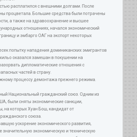
остью расплатился с внешними долгами. После
раны процветала. Большие средства были потрачены
ости, а также на здравоохранение и высшее
ждународных отношениях, начался экономический
границу и эмбарго ОАГ на экспорт некоторых
ресек попытку нападения доминиканских эмигрантов
хильо оказался замешан в покушении на
в разорвать дипломатические отношения с
апасных частей в страну.
сложному процессу демонтажа прежнего режима.
ивный Национальный гражданский союз. Одним из
ША, были сняты экономические санкции,
 на которых Хуан Бош, кандидат от
гражданского союза.
вавшую ускорение экономического развития,
е значительную экономическую и техническую