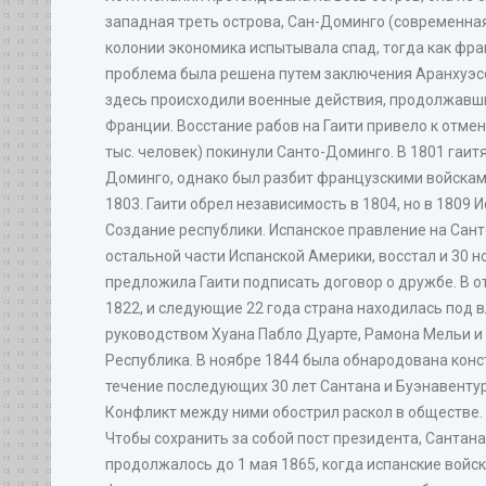
западная треть острова, Сан-Доминго (современная 
колонии экономика испытывала спад, тогда как фра
проблема была решена путем заключения Аранхуэсс
здесь происходили военные действия, продолжавшиес
Франции. Восстание рабов на Гаити привело к отмен
тыс. человек) покинули Санто-Доминго. В 1801 гаи
Доминго, однако был разбит французскими войсками
1803. Гаити обрел независимость в 1804, но в 1809
Создание республики. Испанское правление на Сан
остальной части Испанской Америки, восстал и 30 
предложила Гаити подписать договор о дружбе. В 
1822, и следующие 22 года страна находилась под в
руководством Хуана Пабло Дуарте, Рамона Мельи и
Республика. В ноябре 1844 была обнародована конс
течение последующих 30 лет Сантана и Буэнавентур
Конфликт между ними обострил раскол в обществе.
Чтобы сохранить за собой пост президента, Сантана
продолжалось до 1 мая 1865, когда испанские войск