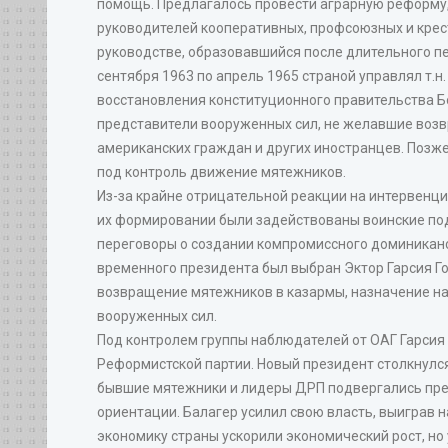
помощь. Предлагалось провести аграрную реформу, 
руководителей кооперативных, профсоюзных и крест
руководстве, образовавшийся после длительного пе
сентября 1963 по апрель 1965 страной управлял т.
восстановления конституционного правительства Бо
представители вооруженных сил, не желавшие воз
американских граждан и других иностранцев. Позж
под контроль движение мятежников.
Из-за крайне отрицательной реакции на интервенц
их формировании были задействованы воинские под
переговоры о создании компромиссного доминиканск
временного президента был выбран Эктор Гарсия Г
возвращение мятежников в казармы, назначение н
вооруженных сил.
Под контролем группы наблюдателей от ОАГ Гарсия 
Реформистской партии. Новый президент столкнулся 
бывшие мятежники и лидеры ДРП подвергались прес
ориентации. Балагер усилил свою власть, выиграв 
экономику страны ускорили экономический рост, но