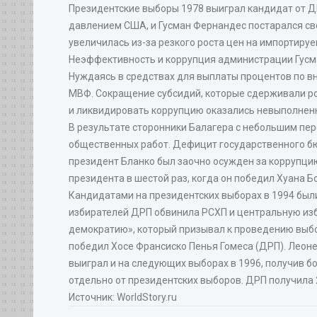
Президентские выборы 1978 выиграл кандидат от ДР
давлением США, и Гусман Фернандес постарался св
увеличилась из-за резкого роста цен на импортируе
Неэффективность и коррупция администрации Гусма
Нуждаясь в средствах для выплаты процентов по в
МВФ. Сокращение субсидий, которые сдерживали ро
и ликвидировать коррупцию оказались невыполнен
В результате сторонники Балагера с небольшим пе
общественных работ. Дефицит государственного бю
президент Бланко был заочно осужден за коррупцию
президента в шестой раз, когда он победил Хуана 
Кандидатами на президентских выборах в 1994 были
избирателей ДРП обвинила РСХП и центральную изби
демократию», который призывал к проведению выбо
победил Хосе Франсиско Пенья Гомеса (ДРП). Леоне
выиграл и на следующих выборах в 1996, получив б
отдельно от президентских выборов. ДРП получила 24
Источник: WorldStory.ru