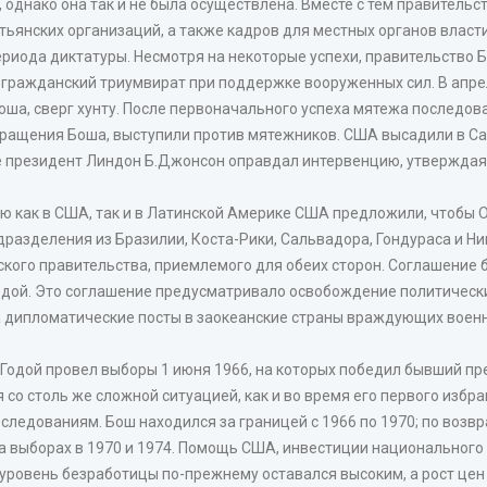
однако она так и не была осуществлена. Вместе с тем правительс
ьянских организаций, а также кадров для местных органов власт
риода диктатуры. Несмотря на некоторые успехи, правительство Б
н. гражданский триумвират при поддержке вооруженных сил. В ап
ша, сверг хунту. После первоначального успеха мятежа последов
вращения Боша, выступили против мятежников. США высадили в С
е президент Линдон Б.Джонсон оправдал интервенцию, утверждая
ию как в США, так и в Латинской Америке США предложили, чтобы
разделения из Бразилии, Коста-Рики, Сальвадора, Гондураса и Н
ого правительства, приемлемого для обеих сторон. Соглашение бы
одой. Это соглашение предусматривало освобождение политическ
а дипломатические посты в заокеанские страны враждующих воен
Годой провел выборы 1 июня 1966, на которых победил бывший пр
со столь же сложной ситуацией, как и во время его первого избра
ледованиям. Бош находился за границей с 1966 по 1970; по воз
на выборах в 1970 и 1974. Помощь США, инвестиции национального
 уровень безработицы по-прежнему оставался высоким, а рост цен