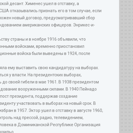
ой десант. Хименес ушел в отставку, а
ША отказывались признать его в том случае, если
дложен новый договор, предусматривавший сбор
ндованием американских офицеров. Энрикес-и-
тву страны и в ноябре 1916 объявили, что
онными войсками, временно приостановил
ционные войска были выведены в 1924, после
ляла ему выставить свою кандидатуру на выборах.
ься у власти. На президентских выборах,
до своей гибели в мае 1961. В 1938 президентом
андование вооруженными силами. В 1940 Пейнадо
а пост президента, поддержав создание
иденту участвовать в выборах на новый срок. В
бран в 1957. Эктор ушел в отставку в августе 1960,
троль над прессой, радио, телевидением,
еловека в Доминиканской Республике Организация
ухильо.