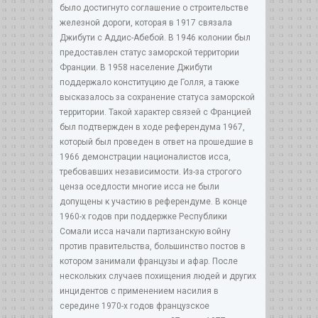
было достигнуто соглашение о строительстве
железной дороги, которая в 1917 связала
Джибути с Аддис-Абебой. В 1946 колонии был
предоставлен статус заморской территории
Франции. В 1958 население Джибути
поддержало конституцию де Голля, а также
высказалось за сохранение статуса заморской
территории. Такой характер связей с Францией
был подтвержден в ходе референдума 1967,
который был проведен в ответ на прошедшие в
1966 демонстрации националистов исса,
требовавших независимости. Из-за строгого
ценза оседлости многие исса не были
допущены к участию в референдуме. В конце
1960-х годов при поддержке Республики
Сомали исса начали партизанскую войну
против правительства, большинство постов в
котором занимали французы и афар. После
нескольких случаев похищения людей и других
инцидентов с применением насилия в
середине 1970-х годов французское