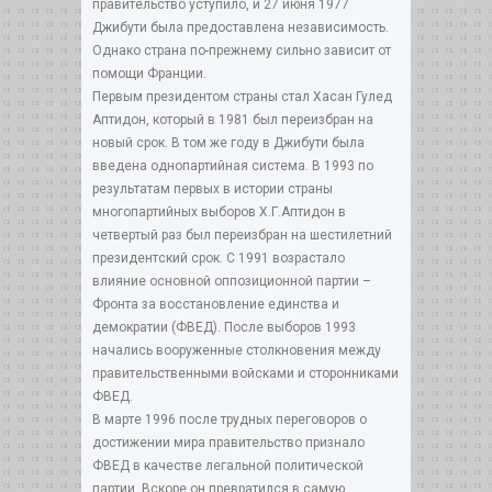
правительство уступило, и 27 июня 1977
Джибути была предоставлена независимость.
Однако страна по-прежнему сильно зависит от
помощи Франции.
Первым президентом страны стал Хасан Гулед
Аптидон, который в 1981 был переизбран на
новый срок. В том же году в Джибути была
введена однопартийная система. В 1993 по
результатам первых в истории страны
многопартийных выборов Х.Г.Аптидон в
четвертый раз был переизбран на шестилетний
президентский срок. С 1991 возрастало
влияние основной оппозиционной партии –
Фронта за восстановление единства и
демократии (ФВЕД). После выборов 1993
начались вооруженные столкновения между
правительственными войсками и сторонниками
ФВЕД.
В марте 1996 после трудных переговоров о
достижении мира правительство признало
ФВЕД в качестве легальной политической
партии. Вскоре он превратился в самую