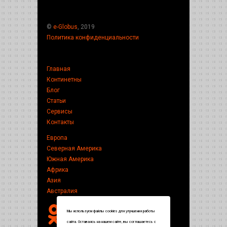
©
e-Globus
, 2019
Политика конфиденциальности
Главная
Континетны
Блог
Статьи
Сервисы
Контакты
Европа
Северная Америка
Южная Америка
Африка
Азия
Австралия
Мы используем файлы cookies для улучшения работы
сайта. Оставаясь на нашем сайте, вы соглашаетесь с