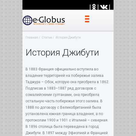
|
|
|
Главная
Статьи
История Джибути
История Джибути
В 1883 Франция официально вступила во
владение территорией на побережье залива
Таджура – Обок, которую она приобрела в 1862.
Подписав в 1883–1887 ряд договоров с
сомалийскими султанами, она приобрела
остальную часть побережья этого залива. В
1888 по договору с Великобританией была
установлена южная граница владения, а по
протоколам 1900 и 1901 с Италией – северная.
В 1896 столица была переведена в город
Джибути. В 1897 между Эфиопией и Францией