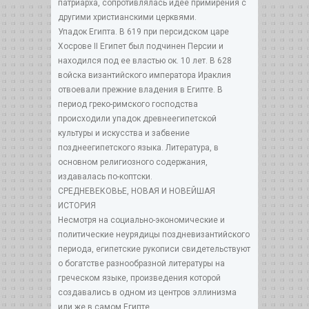
патриарха, сопротивлялась идее примирения с
другими христианскими церквями.
Упадок Египта. В 619 при персидском царе
Хосрове II Египет был подчинен Персии и
находился под ее властью ок. 10 лет. В 628
войска византийского императора Ираклия
отвоевали прежние владения в Египте. В
период греко-римского господства
происходили упадок древнеегипетской
культуры и искусства и забвение
позднеегипетского языка. Литература, в
основном религиозного содержания,
издавалась по-коптски.
СРЕДНЕВЕКОВЬЕ, НОВАЯ И НОВЕЙШАЯ
ИСТОРИЯ
Несмотря на социально-экономические и
политические неурядицы поздневизантийского
периода, египетские рукописи свидетельствуют
о богатстве разнообразной литературы на
греческом языке, произведения которой
создавались в одном из центров эллинизма
или же в самом Египте.