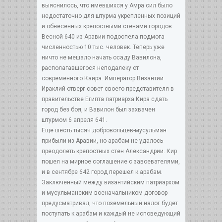
выяснилось, что имевшихся у Амра сил было
недостаточно для штурма укрепленных позиций
и обнесенных крепостными стенами городов.
Весной 640 из Аравии подоспела подмога
численностью 10 тыс. человек. Теперь уже
ничто не мешало начать осаду Вавилона,
располагавшегося неподалеку от
современного Каира. Император Византии
Ираклий отверг совет своего представителя в
правительстве Египта патриарха Кира сдать
город без боя, и Вавилон был захвачен
штурмом 6 апреля 641.
Еще шесть тысяч добровольцев-мусульман
прибыли из Аравии, но арабам не удалось
преодолеть крепостных стен Александрии. Кир
пошел на мирное соглашение с завоевателями,
и в сентябре 642 город перешел к арабам.
Заключенный между византийским патриархом
и мусульманским военачальником договор
предусматривал, что поземельный налог будет
поступать к арабам и каждый не исповедующий