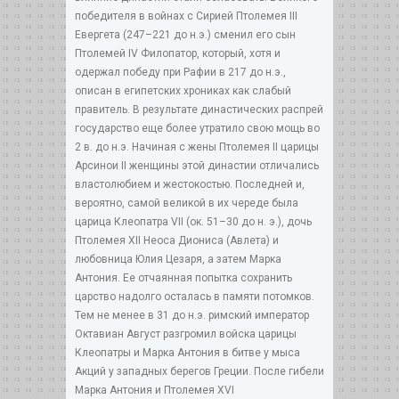
победителя в войнах с Сирией Птолемея III
Евергета (247–221 до н.э.) сменил его сын
Птолемей IV Филопатор, который, хотя и
одержал победу при Рафии в 217 до н.э.,
описан в египетских хрониках как слабый
правитель. В результате династических распрей
государство еще более утратило свою мощь во
2 в. до н.э. Начиная с жены Птолемея II царицы
Арсинои II женщины этой династии отличались
властолюбием и жестокостью. Последней и,
вероятно, самой великой в их череде была
царица Клеопатра VII (ок. 51–30 до н. э.), дочь
Птолемея XII Неоса Диониса (Авлета) и
любовница Юлия Цезаря, а затем Марка
Антония. Ее отчаянная попытка сохранить
царство надолго осталась в памяти потомков.
Тем не менее в 31 до н.э. римский император
Октавиан Август разгромил войска царицы
Клеопатры и Марка Антония в битве у мыса
Акций у западных берегов Греции. После гибели
Марка Антония и Птолемея XVI