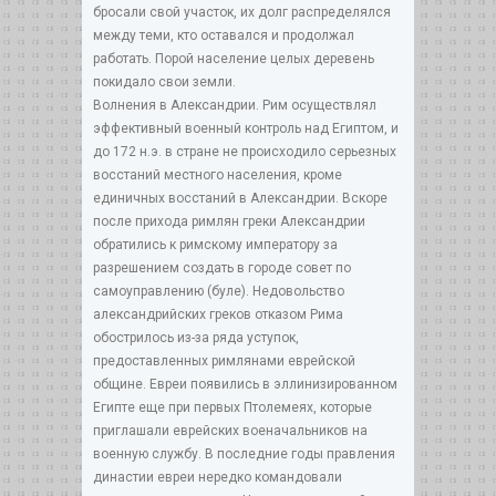
бросали свой участок, их долг распределялся
между теми, кто оставался и продолжал
работать. Порой население целых деревень
покидало свои земли.
Волнения в Александрии. Рим осуществлял
эффективный военный контроль над Египтом, и
до 172 н.э. в стране не происходило серьезных
восстаний местного населения, кроме
единичных восстаний в Александрии. Вскоре
после прихода римлян греки Александрии
обратились к римскому императору за
разрешением создать в городе совет по
самоуправлению (буле). Недовольство
александрийских греков отказом Рима
обострилось из-за ряда уступок,
предоставленных римлянами еврейской
общине. Евреи появились в эллинизированном
Египте еще при первых Птолемеях, которые
приглашали еврейских военачальников на
военную службу. В последние годы правления
династии евреи нередко командовали