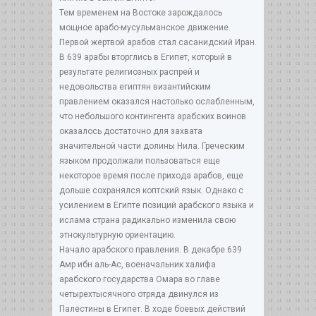
Тем временем на Востоке зарождалось
мощное арабо-мусульманское движение.
Первой жертвой арабов стал сасанидский Иран.
В 639 арабы вторглись в Египет, который в
результате религиозных распрей и
недовольства египтян византийским
правлением оказался настолько ослабленным,
что небольшого контингента арабских воинов
оказалось достаточно для захвата
значительной части долины Нила. Греческим
языком продолжали пользоваться еще
некоторое время после прихода арабов, еще
дольше сохранялся коптский язык. Однако с
усилением в Египте позиций арабского языка и
ислама страна радикально изменила свою
этнокультурную ориентацию.
Начало арабского правления. В декабре 639
Амр ибн аль-Ас, военачальник халифа
арабского государства Омара во главе
четырехтысячного отряда двинулся из
Палестины в Египет. В ходе боевых действий