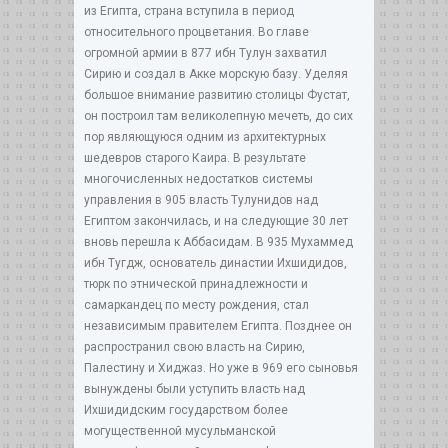
из Египта, страна вступила в период
относительного процветания. Во главе
огромной армии в 877 ибн Тулун захватил
Сирию и создал в Акке морскую базу. Уделяя
большое внимание развитию столицы Фустат,
он построил там великолепную мечеть, до сих
пор являющуюся одним из архитектурных
шедевров старого Каира. В результате
многочисленных недостатков системы
управления в 905 власть Тулунидов над
Египтом закончилась, и на следующие 30 лет
вновь перешла к Аббасидам. В 935 Мухаммед
ибн Тугдж, основатель династии Ихшидидов,
тюрк по этнической принадлежности и
самаркандец по месту рождения, стал
независимым правителем Египта. Позднее он
распространил свою власть на Сирию,
Палестину и Хиджаз. Но уже в 969 его сыновья
вынуждены были уступить власть над
Ихшидидским государством более
могущественной мусульманской