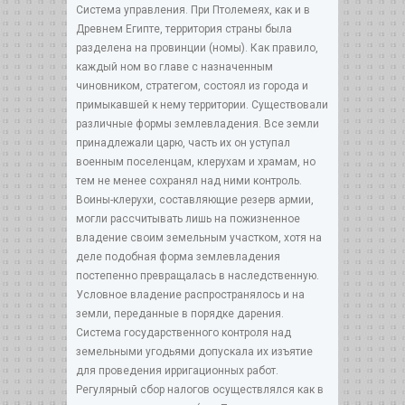
Система управления. При Птолемеях, как и в
Древнем Египте, территория страны была
разделена на провинции (номы). Как правило,
каждый ном во главе с назначенным
чиновником, стратегом, состоял из города и
примыкавшей к нему территории. Существовали
различные формы землевладения. Все земли
принадлежали царю, часть их он уступал
военным поселенцам, клерухам и храмам, но
тем не менее сохранял над ними контроль.
Воины-клерухи, составляющие резерв армии,
могли рассчитывать лишь на пожизненное
владение своим земельным участком, хотя на
деле подобная форма землевладения
постепенно превращалась в наследственную.
Условное владение распространялось и на
земли, переданные в порядке дарения.
Система государственного контроля над
земельными угодьями допускала их изъятие
для проведения ирригационных работ.
Регулярный сбор налогов осуществлялся как в