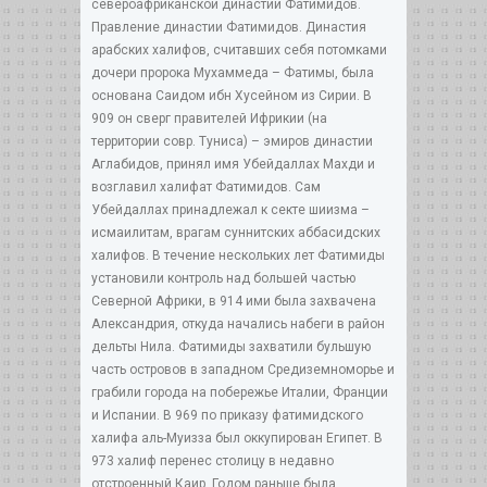
североафриканской династии Фатимидов.
Правление династии Фатимидов. Династия
арабских халифов, считавших себя потомками
дочери пророка Мухаммеда – Фатимы, была
основана Саидом ибн Хусейном из Сирии. В
909 он сверг правителей Ифрикии (на
территории совр. Туниса) – эмиров династии
Аглабидов, принял имя Убейдаллах Махди и
возглавил халифат Фатимидов. Сам
Убейдаллах принадлежал к секте шиизма –
исмаилитам, врагам суннитских аббасидских
халифов. В течение нескольких лет Фатимиды
установили контроль над большей частью
Северной Африки, в 914 ими была захвачена
Александрия, откуда начались набеги в район
дельты Нила. Фатимиды захватили бульшую
часть островов в западном Средиземноморье и
грабили города на побережье Италии, Франции
и Испании. В 969 по приказу фатимидского
халифа аль-Муизза был оккупирован Египет. В
973 халиф перенес столицу в недавно
отстроенный Каир. Годом раньше была