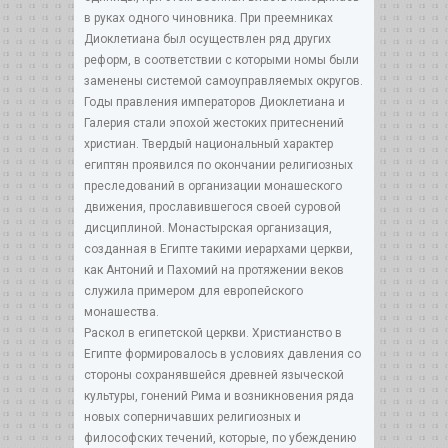
в руках одного чиновника. При преемниках
Диоклетиана был осуществлен ряд других
реформ, в соответствии с которыми номы были
заменены системой самоуправляемых округов.
Годы правления императоров Диоклетиана и
Галерия стали эпохой жестоких притеснений
христиан. Твердый национальный характер
египтян проявился по окончании религиозных
преследований в организации монашеского
движения, прославившегося своей суровой
дисциплиной. Монастырская организация,
созданная в Египте такими иерархами церкви,
как Антоний и Пахомий на протяжении веков
служила примером для европейского
монашества.
Раскол в египетской церкви. Христианство в
Египте формировалось в условиях давления со
стороны сохранявшейся древней языческой
культуры, гонений Рима и возникновения ряда
новых соперничавших религиозных и
философских течений, которые, по убеждению