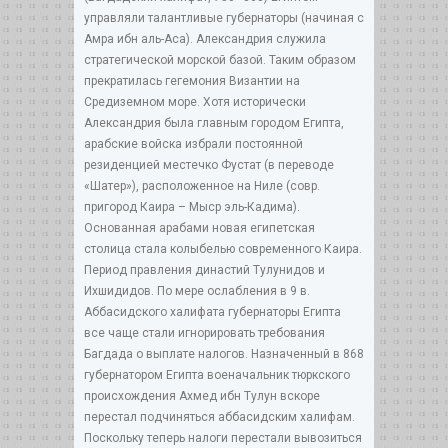
управляли талантливые губернаторы (начиная с
Амра ибн аль-Аса). Александрия служила
стратегической морской базой. Таким образом
прекратилась гегемония Византии на
Средиземном море. Хотя исторически
Александрия была главным городом Египта,
арабские войска избрали постоянной
резиденцией местечко Фустат (в переводе
«Шатер»), расположенное на Ниле (совр.
пригород Каира – Мыср эль-Кадима).
Основанная арабами новая египетская
столица стала колыбелью современного Каира.
Период правления династий Тулунидов и
Ихшидидов. По мере ослабления в 9 в.
Аббасидского халифата губернаторы Египта
все чаще стали игнорировать требования
Багдада о выплате налогов. Назначенный в 868
губернатором Египта военачальник тюркского
происхождения Ахмед ибн Тулун вскоре
перестал подчиняться аббасидским халифам.
Поскольку теперь налоги перестали вывозиться