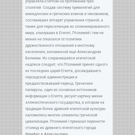
управляла Египтом на протяжении трех
столетий. Создав систему привилегий для
македонских и греческих воинов и чиновников,
составивших аппарат управления страной, а
также для переселенцев из эллинизированного
мира, хлынувших в Египет, Птолемей I тем не
менее не отказался от политики
дружественного отношения к местному
населению, заложенной еще Александром
Великим. Из сохранившейся египетской
надписи следует, что Птолемей принял одного
из последних царей Египта, досаждавшего
персидской администрации в
предшествовавший период. Греческие
папирусы, один из основных источников
информации о Египте, рисуют картину жизни
эллинистического государства, в котором на
традиции более древней египетской культуры
наложились многие элементы греческой
цивилизации. Птолемей I приказал перенести
столицу из древнего египетского города
Мемфис в Александрию.