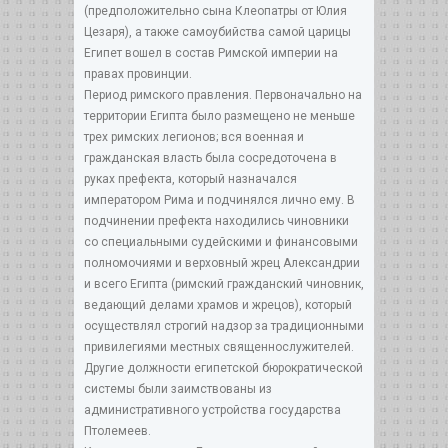
(предположительно сына Клеопатры от Юлия
Цезаря), а также самоубийства самой царицы
Египет вошел в состав Римской империи на
правах провинции.
Период римского правления. Первоначально на
территории Египта было размещено не меньше
трех римских легионов; вся военная и
гражданская власть была сосредоточена в
руках префекта, который назначался
императором Рима и подчинялся лично ему. В
подчинении префекта находились чиновники
со специальными судейскими и финансовыми
полномочиями и верховный жрец Александрии
и всего Египта (римский гражданский чиновник,
ведающий делами храмов и жрецов), который
осуществлял строгий надзор за традиционными
привилегиями местных священнослужителей.
Другие должности египетской бюрократической
системы были заимствованы из
административного устройства государства
Птолемеев.