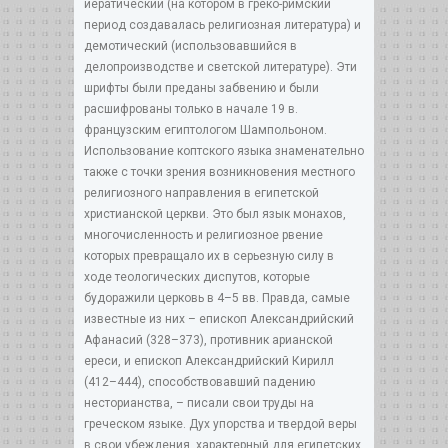
иератический (на котором в греко-римский
период создавалась религиозная литература) и
демотический (использовавшийся в
делопроизводстве и светской литературе). Эти
шрифты были преданы забвению и были
расшифрованы только в начале 19 в.
французским египтологом Шампольоном.
Использование коптского языка знаменательно
также с точки зрения возникновения местного
религиозного направления в египетской
христианской церкви. Это был язык монахов,
многочисленность и религиозное рвение
которых превращало их в серьезную силу в
ходе теологических диспутов, которые
будоражили церковь в 4–5 вв. Правда, самые
известные из них – епископ Александрийский
Афанасий (328–373), противник арианской
ереси, и епископ Александрийский Кирилл
(412–444), способствовавший падению
несторианства, – писали свои труды на
греческом языке. Дух упорства и твердой веры
в свои убеждения, характерный для египетских