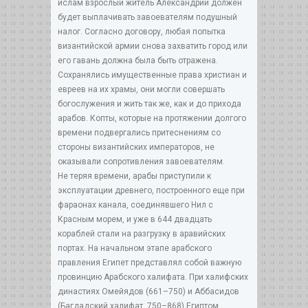
ислам взрослый житель Александрии должен
будет выплачивать завоевателям подушный
налог. Согласно договору, любая попытка
византийской армии снова захватить город или
его гавань должна была быть отражена.
Сохранялись имущественные права христиан и
евреев на их храмы, они могли совершать
богослужения и жить так же, как и до прихода
арабов. Копты, которые на протяжении долгого
времени подвергались притеснениям со
стороны византийских императоров, не
оказывали сопротивления завоевателям.
Не теряя времени, арабы приступили к
эксплуатации древнего, построенного еще при
фараонах канала, соединявшего Нил с
Красным морем, и уже в 644 двадцать
кораблей стали на разгрузку в аравийских
портах. На начальном этапе арабского
правления Египет представлял собой важную
провинцию Арабского халифата. При халифских
династиях Омейядов (661–750) и Аббасидов
(Багдадский халифат, 750–868) Египтом