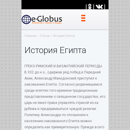
|
|
|
Главная
Статьи
История Египта
История Египта
ГРЕКО-РИМСКИЙ И ВИЗАНТИЙСКИЙ ПЕРИОДЫ.
В 332 до н.э., одержав ряд побед в Передней
Азии, Александр Македонский приступил к
завоеванию Египта. Согласно укоренившимся
среди египтян того времени традиционным
представлениям о священном государстве, его
царь не имел права управлять страной из-за
рубежа и придерживаться чуждой религии.
Политику Александра по отношению к
населению завоеванного Египта можно
определить как примирительную. Прежде всего