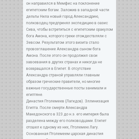
он направился в Мемфис на поклонение
египетским богам. Заложив в западной части
дельты Нила новый город Александрию,
полководец предпринял экспедицию в оазис
Сива, чтобы встретиться с египетским оракулом
бога Амона, которого греки отождествляли с
Зевсом. Результатом этого визита стало
провозглашение Александра сыном бога
Амона. После этого он продолжил свои
завоевания в других странах и никогда не
возвращался в Египет. В отсутствие
Александра страной управляли главным
образом греческие правители, но многие
важные государственные посты занимали и
египтяне.
Династия Птолемеев (Лагидов). Эллинизация
Египта. После смерти Александра
Македонского в 323 до н.э. его империя была
разделена между его полководцами. Египет
отошел к одному из них, Птолемею Лагу.
Основанная Птолемеем царская династия