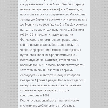
сооружена мечеть аль-Азхар. Это был период
наивысшего расцвета халифата Фатимидов,
простиравшегося от современного Марокко на
западе до Сирии на востоке и от Йемена на юге
до Турции на севере (до хребта Тавр). Несмотря
на то, что после эпохи правления аль-Хакима
(996–1021) начался упадок династии
Фатимидов, экономическое процветание
Египта продолжалось благодаря тому, что
через Каир проходило множество торговых
путей, связывавших Средиземноморье и
Восточную Азию. Фатимиды теряли свою
военную мощь и не могли воспрепятствовать
захватам Сирии и Палестины тюрками-
сельджуками и выходу из-под их контроля
Северной Африки. Правда, Палестину удалось
вернуть, но лишь на время. Она была вновь
утрачена во время первого похода
крестоносцев в 1099.
После того как сирийские и палестинские
мусульмане добились ряда побед над