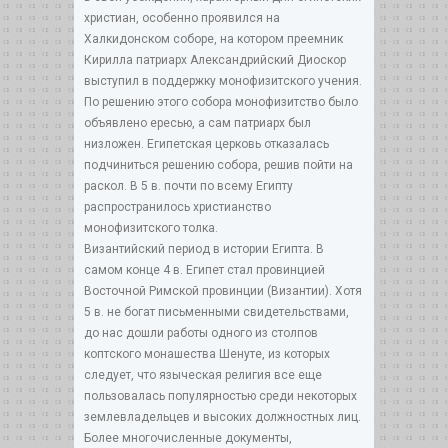
христиан, особенно проявился на
Халкидонском соборе, на котором преемник
Кирилла патриарх Александрийский Диоскор
выступил в поддержку монофизитского учения.
По решению этого собора монофизитство было
объявлено ересью, а сам патриарх был
низложен. Египетская церковь отказалась
подчиниться решению собора, решив пойти на
раскол. В 5 в. почти по всему Египту
распространилось христианство
монофизитского толка.
Византийский период в истории Египта. В
самом конце 4 в. Египет стал провинцией
Восточной Римской провинции (Византии). Хотя
5 в. не богат письменными свидетельствами,
до нас дошли работы одного из столпов
коптского монашества Шенуте, из которых
следует, что языческая религия все еще
пользовалась популярностью среди некоторых
землевладельцев и высоких должностных лиц.
Более многочисленные документы,