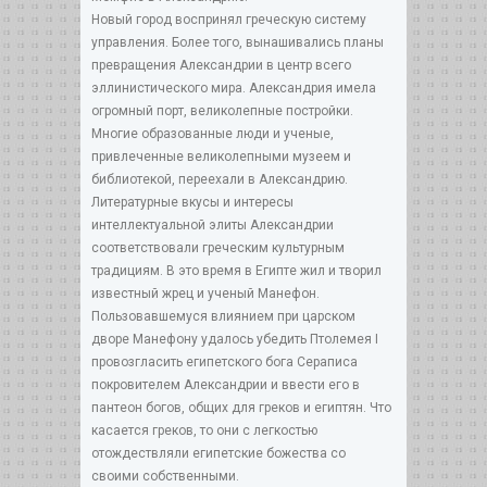
Новый город воспринял греческую систему
управления. Более того, вынашивались планы
превращения Александрии в центр всего
эллинистического мира. Александрия имела
огромный порт, великолепные постройки.
Многие образованные люди и ученые,
привлеченные великолепными музеем и
библиотекой, переехали в Александрию.
Литературные вкусы и интересы
интеллектуальной элиты Александрии
соответствовали греческим культурным
традициям. В это время в Египте жил и творил
известный жрец и ученый Манефон.
Пользовавшемуся влиянием при царском
дворе Манефону удалось убедить Птолемея I
провозгласить египетского бога Сераписа
покровителем Александрии и ввести его в
пантеон богов, общих для греков и египтян. Что
касается греков, то они с легкостью
отождествляли египетские божества со
своими собственными.