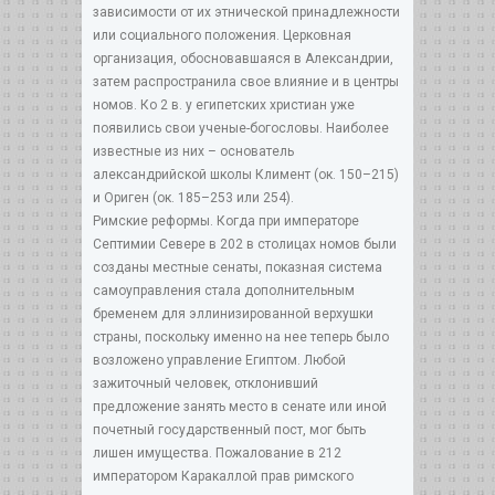
зависимости от их этнической принадлежности
или социального положения. Церковная
организация, обосновавшаяся в Александрии,
затем распространила свое влияние и в центры
номов. Ко 2 в. у египетских христиан уже
появились свои ученые-богословы. Наиболее
известные из них – основатель
александрийской школы Климент (ок. 150–215)
и Ориген (ок. 185–253 или 254).
Римские реформы. Когда при императоре
Септимии Севере в 202 в столицах номов были
созданы местные сенаты, показная система
самоуправления стала дополнительным
бременем для эллинизированной верхушки
страны, поскольку именно на нее теперь было
возложено управление Египтом. Любой
зажиточный человек, отклонивший
предложение занять место в сенате или иной
почетный государственный пост, мог быть
лишен имущества. Пожалование в 212
императором Каракаллой прав римского