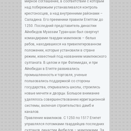
мирное соглашение, в соответствии с которым
над побережьем устанавливался контроль
крестоносцев, а над внутренними районами –
Саладина. Его преемники правили Египтом до
1250. Последний представитель династии
Айюбидов Муаззам Туран-шах был свергнут
командирами гвардии мамлюков – белых
рабов, находившихся на привилегированном
положении, которые установили в стране
режим, известный под названием мамлюкского
султаната. В целом и при Фатимидах, и при
Айюбидах в Египте развивались
промышленность и торговля, ученые
пользовались поддержкой со стороны
государства, открывались школы, строились
новые мечети и дворцы. Большое внимание
уделялось совершенствованию ирригационной
системы, включая строительство дамб и
каналов.
Правление мамлюков. С 1250 по 1517 Египет
управлялся потомками гвардейцев последних
султанов династии Аюбидов – мамлюками. За