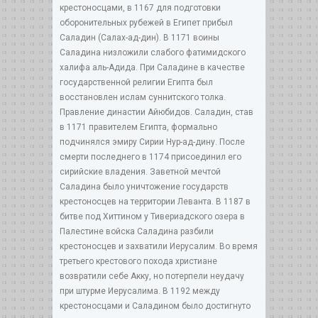
крестоносцами, в 1167 для подготовки
оборонительных рубежей в Египет прибыл
Саладин (Салах-ад-дин). В 1171 воины
Саладина низложили слабого фатимидского
халифа аль-Адида. При Саладине в качестве
государственной религии Египта был
восстановлен ислам суннитского толка.
Правление династии Айюбидов. Саладин, став
в 1171 правителем Египта, формально
подчинялся эмиру Сирии Нур-ад-дину. После
смерти последнего в 1174 присоединил его
сирийские владения. Заветной мечтой
Саладина было уничтожение государств
крестоносцев на территории Леванта. В 1187 в
битве под Хиттином у Тивериадского озера в
Палестине войска Саладина разбили
крестоносцев и захватили Иерусалим. Во время
третьего крестового похода христиане
возвратили себе Акку, но потерпели неудачу
при штурме Иерусалима. В 1192 между
крестоносцами и Саладином было достигнуто