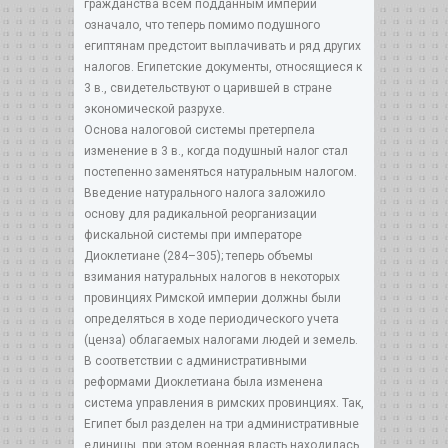
гражданства всем подданным империи
означало, что теперь помимо подушного
египтянам предстоит выплачивать и ряд других
налогов. Египетские документы, относящиеся к
3 в., свидетельствуют о царившей в стране
экономической разрухе.
Основа налоговой системы претерпела
изменение в 3 в., когда подушный налог стал
постепенно заменяться натуральным налогом.
Введение натурального налога заложило
основу для радикальной реорганизации
фискальной системы при императоре
Диоклетиане (284–305); теперь объемы
взимания натуральных налогов в некоторых
провинциях Римской империи должны были
определяться в ходе периодического учета
(ценза) облагаемых налогами людей и земель.
В соответствии с административными
реформами Диоклетиана была изменена
система управления в римских провинциях. Так,
Египет был разделен на три административные
единицы, при этом военная власть находилась