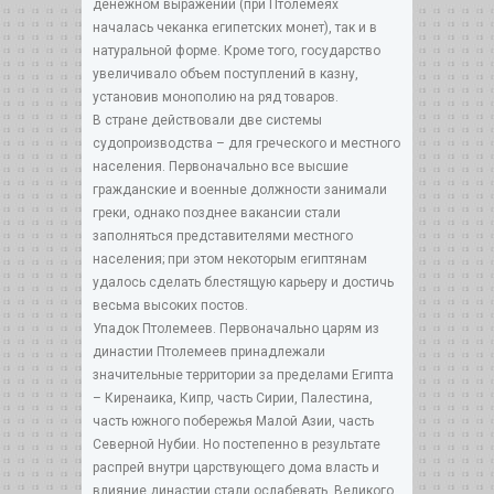
денежном выражении (при Птолемеях
началась чеканка египетских монет), так и в
натуральной форме. Кроме того, государство
увеличивало объем поступлений в казну,
установив монополию на ряд товаров.
В стране действовали две системы
судопроизводства – для греческого и местного
населения. Первоначально все высшие
гражданские и военные должности занимали
греки, однако позднее вакансии стали
заполняться представителями местного
населения; при этом некоторым египтянам
удалось сделать блестящую карьеру и достичь
весьма высоких постов.
Упадок Птолемеев. Первоначально царям из
династии Птолемеев принадлежали
значительные территории за пределами Египта
– Киренаика, Кипр, часть Сирии, Палестина,
часть южного побережья Малой Азии, часть
Северной Нубии. Но постепенно в результате
распрей внутри царствующего дома власть и
влияние династии стали ослабевать. Великого