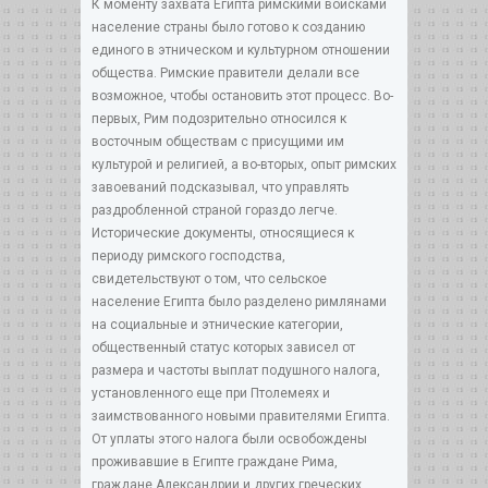
К моменту захвата Египта римскими войсками
население страны было готово к созданию
единого в этническом и культурном отношении
общества. Римские правители делали все
возможное, чтобы остановить этот процесс. Во-
первых, Рим подозрительно относился к
восточным обществам с присущими им
культурой и религией, а во-вторых, опыт римских
завоеваний подсказывал, что управлять
раздробленной страной гораздо легче.
Исторические документы, относящиеся к
периоду римского господства,
свидетельствуют о том, что сельское
население Египта было разделено римлянами
на социальные и этнические категории,
общественный статус которых зависел от
размера и частоты выплат подушного налога,
установленного еще при Птолемеях и
заимствованного новыми правителями Египта.
От уплаты этого налога были освобождены
проживавшие в Египте граждане Рима,
граждане Александрии и других греческих