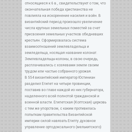
относящиеся к 6 в., свидетельствуют о том, что
окончательная победа христианства не
повлияла на искоренение насилия и войн. В
византийский период произошло увеличение
числа крупных земельных поместий за счет
присвоения земельных участков обедневших
крестьян. Сформировалась система
взаимоотношений землевладельца и
земледельца, носящая название колонат.
Землевладельцы-колоны, в свою очередь,
расплачивались с хозяевами земли своим
трудом или частью собранного урожая.
В 554 византийский император Юстиниан
разделил Египет на четыре провинции,
поставив во главе каждой из них губернатора,
наделенного всей полнотой гражданской и
военной власти. Египетская (Коптская) церковь
с тем же упорством, с каким противилась
попыткам правительства Византийской
империи силой навязать Египту духовное
управление ортодоксального (мелькитского)