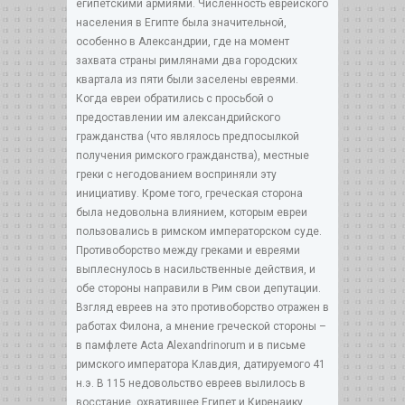
египетскими армиями. Численность еврейского
населения в Египте была значительной,
особенно в Александрии, где на момент
захвата страны римлянами два городских
квартала из пяти были заселены евреями.
Когда евреи обратились с просьбой о
предоставлении им александрийского
гражданства (что являлось предпосылкой
получения римского гражданства), местные
греки с негодованием восприняли эту
инициативу. Кроме того, греческая сторона
была недовольна влиянием, которым евреи
пользовались в римском императорском суде.
Противоборство между греками и евреями
выплеснулось в насильственные действия, и
обе стороны направили в Рим свои депутации.
Взгляд евреев на это противоборство отражен в
работах Филона, а мнение греческой стороны –
в памфлете Acta Alexandrinorum и в письме
римского императора Клавдия, датируемого 41
н.э. В 115 недовольство евреев вылилось в
восстание, охватившее Египет и Киренаику.