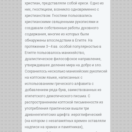
христиан, представляли собой ереси. Одно из
них, гностицизм, возникло одновременно с
христианством. Гностики пользовались
христианскими священными рукописями и
создавали собственные работы духовного
содержания, многие из которых были
обнаружены впоследствии в Египте. На
протяжении 3–4 вв. особой популярностью в
Египте пользовалось манихейство,
дуалистическое философское направление,
утверждавшее деление мира на добро и зло.
Сохранилось несколько манихейских рукописей
на коптском языке, написанных с
использованием греческого алфавита с
добавлением ряда букв, заимствованных из
египетского демотического письма. С
распространением коптской письменности из
употребления практически вышли три
древнеегипетских шрифта: иероглифический
(на котором с незапамятных времен оставляли
надписи на храмах и памятниках),