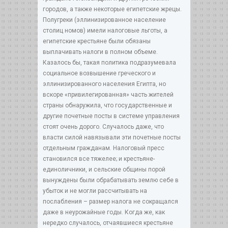
городов, а также некоторые египетские жрецы.
Полугреки (эллинизированное население
столиц номов) имели налоговые льготы, а
египетские крестьяне были обязаны
выплачивать налоги в полном объеме.
Казалось бы, такая политика подразумевала
социальное возвышение греческого и
эллинизированного населения Египта, но
вскоре «привилегированная» часть жителей
страны обнаружила, что государственные и
другие почетные посты в системе управления
стоят очень дорого. Случалось даже, что
власти силой навязывали эти почетные посты
отдельным гражданам. Налоговый пресс
становился все тяжелее; и крестьяне-
единоличники, и сельские общины порой
вынуждены были обрабатывать землю себе в
убыток и не могли рассчитывать на
послабления – размер налога не сокращался
даже в неурожайные годы. Когда же, как
нередко случалось, отчаявшиеся крестьяне