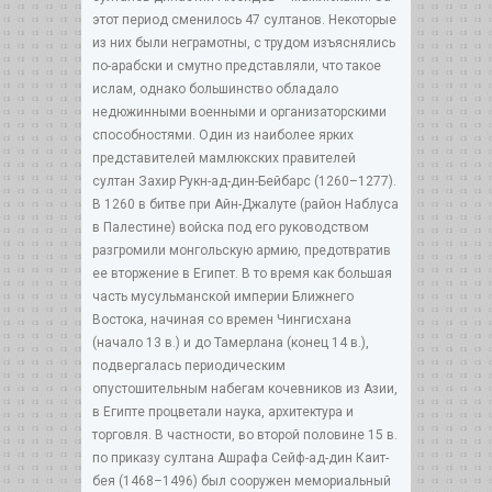
этот период сменилось 47 султанов. Некоторые
из них были неграмотны, с трудом изъяснялись
по-арабски и смутно представляли, что такое
ислам, однако большинство обладало
недюжинными военными и организаторскими
способностями. Один из наиболее ярких
представителей мамлюкских правителей
султан Захир Рукн-ад-дин-Бейбарс (1260–1277).
В 1260 в битве при Айн-Джалуте (район Наблуса
в Палестине) войска под его руководством
разгромили монгольскую армию, предотвратив
ее вторжение в Египет. В то время как большая
часть мусульманской империи Ближнего
Востока, начиная со времен Чингисхана
(начало 13 в.) и до Тамерлана (конец 14 в.),
подвергалась периодическим
опустошительным набегам кочевников из Азии,
в Египте процветали наука, архитектура и
торговля. В частности, во второй половине 15 в.
по приказу султана Ашрафа Сейф-ад-дин Каит-
бея (1468–1496) был сооружен мемориальный