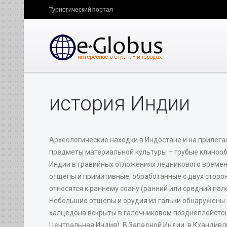
Туристический портал
история Индии
Археологические находки в Индостане и на прилега
предметы материальной культуры – грубые клинообр
Индии в гравийных отложениях ледникового времени
отщепы и примитивные, обработанные с двух сторо
относятся к раннему соану (ранний или средний пал
Небольшие отщепы и орудия из гальки обнаружены н
халцедона вскрыты в галечниковом позднеплейстоц
Центральная Индия). В Западной Индии, в Кхандив