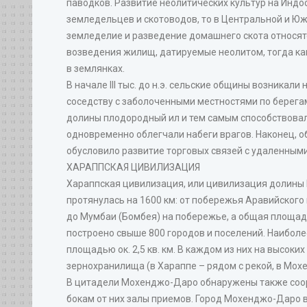
паводков. Развитие неолитических культур на Индос
земледельцев и скотоводов, то в Центральной и Юж
земледелие и разведение домашнего скота относятс
возведения жилищ, датируемые неолитом, тогда как
в землянках.
В начале III тыс. до н.э. сельские общины возникал
соседству с заболоченными местностями по берегам 
долины плодородный ил и тем самым способствовали
одновременно облегчали набеги врагов. Наконец, 
обусловило развитие торговых связей с удаленным
ХАРАППСКАЯ ЦИВИЛИЗАЦИЯ
Хараппская цивилизация, или цивилизация долины И
протянулась на 1600 км: от побережья Аравийского
до Мумбаи (Бомбея) на побережье, а общая площадь
построено свыше 800 городов и поселений. Наиболе
площадью ок. 2,5 кв. км. В каждом из них на высо
зернохранилища (в Хараппе – рядом с рекой, в Мох
В цитадели Мохенджо-Даро обнаружены также соор
бокам от них залы приемов. Город Мохенджо-Даро 