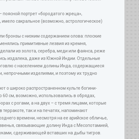
– поясной портрет «бородатого жреца»,
, имело сакральное (возможно, астрологическое)
или бронзы с низким содержанием олова: плоские
именялись примитивные лезвия из кремня,
делали из золота, серебра, меди или фаянса, реже
лись издалека, даже из Южной Индии. Отдельные
орговлю с населением долины Инда, содержащиеся
и, непрочными изделиями, и поэтому их трудно
ют о широко распространенном культе богини-
 60 см, возможно, использовались в обрядах,
ах с рогами, а на двух – с тремя лицами, которые
терракоте, так и на печатях, напоминают
зднего времени, несмотря на ее арийское обличье,
звенья, связывающие долину Инда с Месопотамией,
руками, сдерживающей вставших на дыбы тигров.