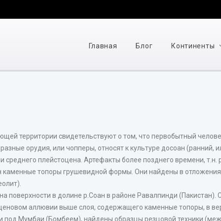
Главная
Блог
Континенты
ющей территории свидетельствуют о том, что первобытный челове
азные орудия, или чопперы, относят к культуре досоан (ранний, и
 среднего плейстоцена. Артефакты более позднего времени, т.н. 
н каменные топоры грушевидной формы. Они найдены в отложения
еолит).
а поверхности в долине р.Соан в районе Равалпинди (Пакистан). С
еновом аллювии выше слоя, содержащего каменные топоры, в вер
ли под Мумбаи (Бомбеем), найдены образцы резцовой техники (ме