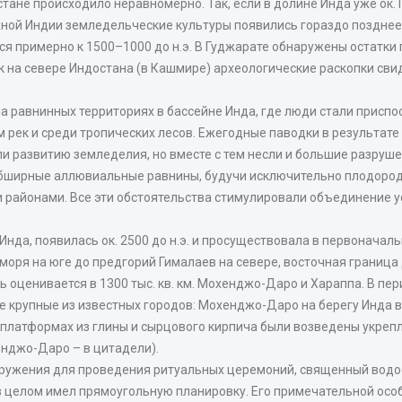
тане происходило неравномерно. Так, если в долине Инда уже ок. I
ной Индии земледельческие культуры появились гораздо позднее. 
я примерно к 1500–1000 до н.э. В Гуджарате обнаружены остатки
 на севере Индостана (в Кашмире) археологические раскопки сви
и на равнинных территориях в бассейне Инда, где люди стали присп
рек и среди тропических лесов. Ежегодные паводки в результате 
 развитию земледелия, но вместе с тем несли и большие разруше
обширные аллювиальные равнины, будучи исключительно плодород
и районами. Все эти обстоятельства стимулировали объединение у
нда, появилась ок. 2500 до н.э. и просуществовала в первоначаль
 моря на юге до предгорий Гималаев на севере, восточная границ
 оценивается в 1300 тыс. кв. км. Мохенджо-Даро и Хараппа. В п
е крупные из известных городов: Мохенджо-Даро на берегу Инда в
ких платформах из глины и сырцового кирпича были возведены укре
енджо-Даро – в цитадели).
ужения для проведения ритуальных церемоний, священный водо
в целом имел прямоугольную планировку. Его примечательной осо