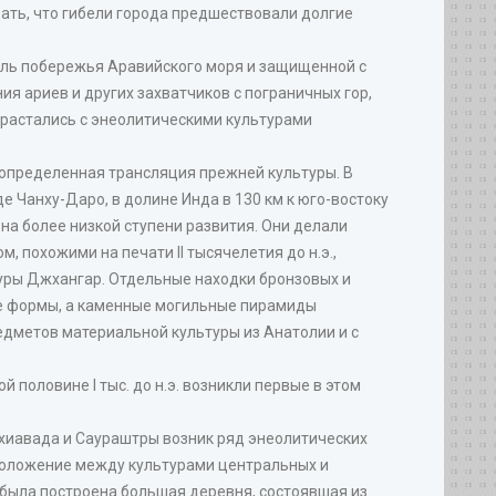
ать, что гибели города предшествовали долгие
оль побережья Аравийского моря и защищенной с
я ариев и других захватчиков с пограничных гор,
срастались с энеолитическими культурами
 определенная трансляция прежней культуры. В
е Чанху-Даро, в долине Инда в 130 км к юго-востоку
а более низкой ступени развития. Они делали
 похожими на печати II тысячелетия до н.э.,
ьтуры Джхангар. Отдельные находки бронзовых и
ие формы, а каменные могильные пирамиды
едметов материальной культуры из Анатолии и с
 половине I тыс. до н.э. возникли первые в этом
хиавада и Саураштры возник ряд энеолитических
 положение между культурами центральных и
ь была построена большая деревня, состоявшая из