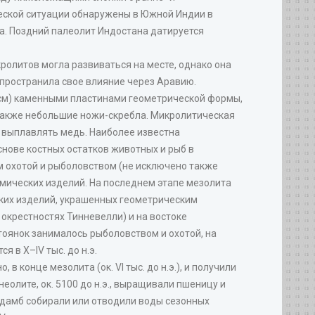
ской ситуации обнаружены в Южной Индии в
са. Поздний палеолит Индостана датируется
ролитов могла развиваться на месте, однако она
спространила свое влияние через Аравию.
см) каменными пластинами геометрической формы,
 также небольшие ножи-скребла. Микролитическая
и выплавлять медь. Наиболее известна
нове костных остатков животных и рыб в
ом охотой и рыболовством (не исключено также
мических изделий. На последнем этапе мезолита
ских изделий, украшенных геометрическим
окрестностях Тинневелли) и на востоке
 стоянок занималось рыболовством и охотой, на
 в X–IV тыс. до н.э.
конце мезолита (ок. VI тыс. до н.э.), и получили
еолите, ок. 5100 до н.э., выращивали пшеницу и
 дамб собирали или отводили воды сезонных