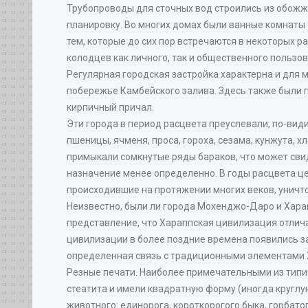
Трубопроводы для сточных вод строились из обожже
планировку. Во многих домах были ванные комнаты 
тем, которые до сих пор встречаются в некоторых 
колодцев как личного, так и общественного пользов
Регулярная городская застройка характерна и для 
побережье Камбейского залива. Здесь также были п
кирпичный причал.
Эти города в период расцвета преуспевали, по-ви
пшеницы, ячменя, проса, гороха, сезама, кунжута, 
примыкали сомкнутые ряды бараков, что может сви
назначение менее определенно. В годы расцвета ц
происходившие на протяжении многих веков, уничт
Неизвестно, были ли города Мохенджо-Даро и Хар
представление, что Хараппская цивилизация отлич
цивилизации в более поздние времена появились за
определенная связь с традиционными элементами 
Резные печати. Наиболее примечательными из типи
стеатита и имели квадратную форму (иногда круглу
животного: единорога, короткорогого быка, горбато