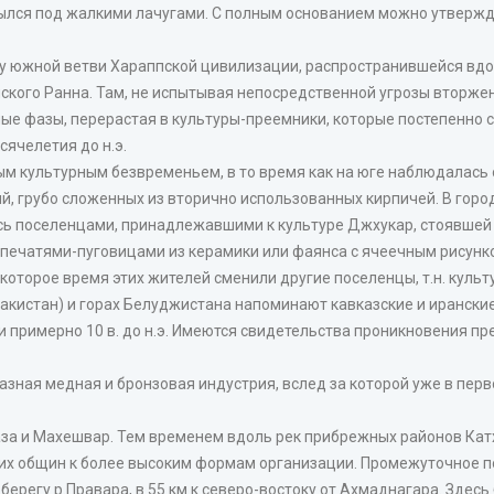
ылся под жалкими лачугами. С полным основанием можно утвержд
 у южной ветви Хараппской цивилизации, распространившейся вд
кого Ранна. Там, не испытывая непосредственной угрозы вторжени
е фазы, перерастая в культуры-преемники, которые постепенно 
сячелетия до н.э.
м культурным безвременьем, в то время как на юге наблюдалась
, грубо сложенных из вторично использованных кирпичей. В город
ь поселенцами, принадлежавшими к культуре Джхукар, стоявшей н
ечатями-пуговицами из керамики или фаянса с ячеечным рисунком,
екоторое время этих жителей сменили другие поселенцы, т.н. кул
акистан) и горах Белуджистана напоминают кавказские и иранск
примерно 10 в. до н.э. Имеются свидетельства проникновения пр
ная медная и бронзовая индустрия, вслед за которой уже в первой
за и Махешвар. Тем временем вдоль рек прибрежных районов Кат
ских общин к более высоким формам организации. Промежуточное
берегу р.Правара, в 55 км к северо-востоку от Ахмаднагара. Здес