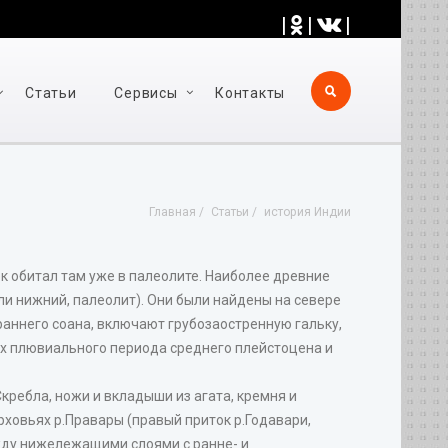
|
|
|
Статьи
Cервисы
Контакты
Главная
Статьи
история Индии
к обитал там уже в палеолите. Наиболее древние
ли нижний, палеолит). Они были найдены на севере
раннего соана, включают грубозаостренную гальку,
х плювиального периода среднего плейстоцена и
кребла, ножи и вкладыши из агата, кремня и
ховьях р.Правары (правый приток р.Годавари,
жду нижележащими слоями с ранне- и