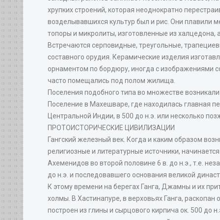
хрупких строений, которая неоднократно перестраи
возделывавшихся культур был и рис. Они плавили м
топоры и микролиты, изготовленные из халцедона, а
Встречаются серповидные, треугольные, трапециев
составного орудия. Керамические изделия изготав
орнаментом по бордюру, иногда с изображениями со
часто помещались под полом жилища.
Поселения подобного типа во множестве возникали п
Поселение в Махешваре, где находилась главная пер
Центральной Индии, в 500 до н.э. или несколько по
ПРОТОИСТОРИЧЕСКИЕ ЦИВИЛИЗАЦИИ
Гангский железный век. Когда и каким образом возн
религиозные и литературные источники, начинается
Ахеменидов во второй половине 6 в. до н.э., т.е. 
до н.э. и последовавшего основания великой династ
К этому времени на берегах Ганга, Джамны и их при
холмы. В Хастинапуре, в верховьях Ганга, раскопан 
построен из глины и сырцового кирпича ок. 500 до