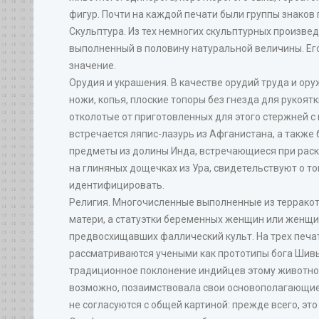
фигур. Почти на каждой печати были группы знаков
Скульптура. Из тех немногих скульптурных произве
выполненный в половину натуральной величины. Его
значение.
Орудия и украшения. В качестве орудий труда и ор
ножи, копья, плоские топоры без гнезда для рукоя
отколотые от приготовленных для этого стержней с
встречается ляпис-лазурь из Афганистана, а также
предметы из долины Инда, встречающиеся при раск
на глиняных дощечках из Ура, свидетельствуют о то
идентифицировать.
Религия. Многочисленные выполненные из терракот
матери, а статуэтки беременных женщин или женщин
предвосхищавших фаллический культ. На трех печат
рассматриваются учеными как прототипы бога Шивы 
традиционное поклонение индийцев этому животному
возможно, позаимствовала свои основополагающие 
не согласуются с общей картиной: прежде всего, э