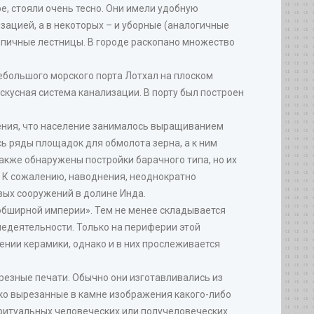
е, стояли очень тесно. Они имели удобную
зацией, а в некоторых – и уборные (аналогичные
ирпичные лестницы. В городе раскопано множество
ебольшого морского порта Лотхал на плоском
кусная система канализации. В порту был построен
дения, что население занималось выращиванием
сь ряды площадок для обмолота зерна, а к ним
акже обнаружены постройки барачного типа, но их
 К сожалению, наводнения, неоднократно
вых сооружений в долине Инда.
бширной империи». Тем не менее складывается
едеятельности. Только на периферии этой
ении керамики, однако и в них прослеживается
езные печати. Обычно они изготавливались из
око вырезанные в камне изображения какого-либо
а ритуальных человеческих или получеловеческих