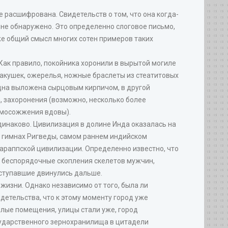
 расшифрована. Свидетельств о том, что она когда-
 не обнаружено. Это определенно слоговое письмо,
аже общий смысл многих сотен примеров таких
Как правило, покойника хоронили в вырытой могиле
ракушек, ожерелья, ножные браслеты из стеатитовых
одна выложена сырцовым кирпичом, в другой
а, захоронения (возможно, несколько более
амосожжения вдовы).
динаково. Цивилизация в долине Инда оказалась на
 в гимнах Ригведы, самом раннем индийском
Хараппской цивилизации. Определенно известно, что
ы беспорядочные скопления скелетов мужчин,
наступавшие двинулись дальше.
 жизни. Однако независимо от того, была ли
детельства, что к этому моменту город уже
лые помещения, улицы стали уже, город
сударственного зернохранилища в цитадели