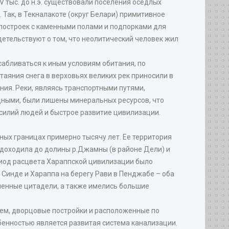
V тыс. до н.э. существовали поселения оседлых
Так, в Текналакоте (округ Белари) примитивное
 построек с каменными полами и подпорками для
детельствуют о том, что неолитический человек жил
осабливаться к иным условиям обитания, по
таяния снега в верховьях великих рек приносили в
ния. Реки, являясь транспортными путями,
ными, были лишены минеральных ресурсов, что
силий людей и быстрое развитие цивилизации.
ных границах примерно тысячу лет. Ее территория
а доходила до долины р.Джамны (в районе Дели) и
ериод расцвета Хараппской цивилизации было
 Синде и Хараппа на берегу Рави в Пенджабе – оба
пленные цитадели, а также имелись большие
ем, дворцовые постройки и расположенные по
бенностью является развитая система канализации.