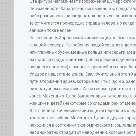
Эта фигура напоминает изображения шумерского ми
Письменность. Хараппская письменность, представл
либо развилась в последовательность условных зна
текст читается поочередно справа налево, но когда
записей пока неясен.
Погребения. В Хараппской цивилизации не было мра
головой к северу. Погребения людей среднего дост
или глиняных бусин, медные кольца или серьги, ме
находился продолговатый гроб из розового дерева с
позднего времени) включают три двойных погребен
Упадок и нашествие ариев. Заключительный этап Ха
пути вторжения ариев, которые во II тыс. до н.э. 
литературном памятнике. Из них можно узнать и о 
конец Мохенджо-Даро был кровавым, и повинны в э
женщин и детей (некоторые со следами ран от мечей
В тот период кочевники-арии еще не перешли к осед
трагическая гибель Мохенджо-Даро (и других город
находился в состоянии экономического и социальн
неоднократно страдал от наводнений, которые ост