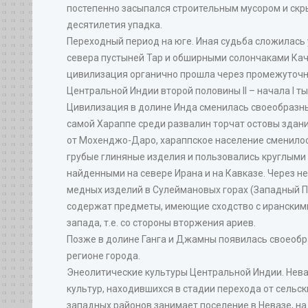
постепенно засыпался строительным мусором и скр
десятилетия упадка.
Переходный период на юге. Иная судьба сложилась
севера пустыней Тар и обширными солончаками Качс
цивилизация органично прошла через промежуточны
Центральной Индии второй половины II – начала I ты
Цивилизация в долине Инда сменилась своеобразны
самой Хараппе среди развалин торчат остовы зданий
от Мохенджо-Даро, хараппское население сменилос
грубые глиняные изделия и пользовались круглыми п
найденными на севере Ирана и на Кавказе. Через н
медных изделий в Сулеймановых горах (Западный П
содержат предметы, имеющие сходство с иранскими 
запада, т.е. со стороны вторжения ариев.
Позже в долине Ганга и Джамны появилась своеобраз
регионе города.
Энеолитические культуры Центральной Индии. Нева
культур, находившихся в стадии перехода от сель
западных районов занимает поселение в Невазе, на 