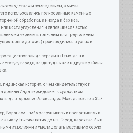
 скотоводством и земледелием, в числе
 всего использовались полированные каменные
оричной обработки, а иногда и без нее.
 или кости углубления и являвшиеся частью
украшенными черным штриховым или треугольным
ущественно детские) производились в урнах и
росуществовали до середины I тыс. до н.э.
статусу города, когда туда, как и в другие районы
ека.
о. Индийская история, о чем свидетельствуют
сти долины Инда персидским государством
вплоть до вторжения Александра Македонского в 327
ер, Варанаси), либо разрушились и превратились в
 началу I тысячелетия до н.э. Город, вероятно, был
медными изделиями и умели делать массивную серую