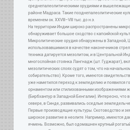
среднепалеолитическими орудиями и вышележащими
районе Мадраса. Такие позднепалеолитические куль
временем ок. XXVIII–VIII тыс. до н.э.
На территории Индии широко распространены микрол
обнаруживает большое сходство с капсийской культ
Микролитические орудия обнаружены в Западной, 
использовавшимися в качестве наконечников стрел
техника датируется мезолитом, и в Центральной Ин
многослойная стоянка Лангнадж (шт. Гуджарат), вк
мезолитических слоях судят о том, что на начальн
собирательство). Кроме того, имеются свидетельс
уже наметился переход к земледелию и появился г
орнаментом или стилизованными изображениями жив
(Бирбханпур в Западной Бенгалии). Интересно, что в 
севере, в Синде, развивались оседлые земледельчес
Первые производящие культуры. Скотоводство и земл
широкое развитие в неолите. Например, имеются дан
ячмень. Возможно, был одомашнен крупный рогатый