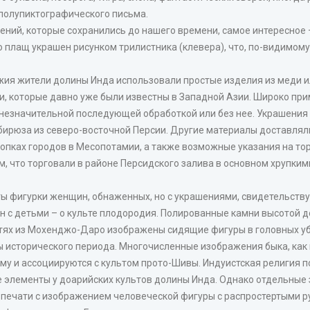
 полупиктографического письма.
дений, которые сохранились до нашего времени, самое интересное 
 плащ украшен рисунком трилистника (клевера), что, по-видимому
ужия жители долины Инда использовали простые изделия из меди 
тки, которые давно уже были известны в Западной Азии. Широко пр
 незначительной последующей обработкой или без нее. Украшения 
 бирюза из северо-восточной Персии. Другие материалы доставля
опках городов в Месопотамии, а также возможные указания на т
м, что торговали в районе Персидского залива в основном хрупким
ы фигурки женщин, обнаженных, но с украшениями, свидетельству
 с детьми – о культе плодородия. Полированные камни высотой до
ях из Мохенджо-Даро изображены сидящие фигуры в головных убор
исторического периода. Многочисленные изображения быка, как в 
 и ассоциируются с культом прото-Шивы. Индуистская религия по
элементы у доарийских культов долины Инда. Однако отдельные 
то печати с изображением человеческой фигуры с распростертыми 