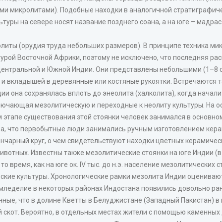
 микролитами). Подобные находки в аналогичной стратиграфиче
туры на севере носят название позднего соана, а на юге – мадра
иты (орудия труда небольших размеров). В принципе техника мик
урой Восточной Африки, поэтому не исключено, что последняя ра
Центральной и Южной Индии. Они представлены небольшими (1–8 
 и вкладышей в деревянные или костяные рукоятки. Встречаются
дии она сохранялась вплоть до энеолита (халколита), когда начал
лючающая мезолитическую и переходные к неолиту культуры. На ос
ом этапе существования этой стоянки человек занимался в основн
тва, что первобытные люди занимались ручным изготовлением кера
ончарный круг, о чем свидетельствуют находки цветных керамиче
отных. Известны также мезолитические стоянки на юге Индии (в 
то время, как на юге ок. IV тыс. до н.э. население мезолитических
кие культуры. Хронологические рамки мезолита Индии оцениваются
еделие в некоторых районах Индостана появились довольно рано, в 
ные, что в долине Кветты в Белуджистане (Западный Пакистан) в н
 скот. Вероятно, в отдельных местах жители с помощью каменных