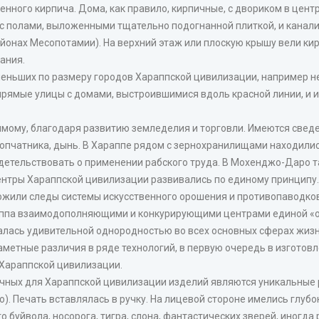
нного кирпича. Дома, как правило, кирпичные, с двориком в центр
с полами, выложенными тщательно подогнанной плиткой, и канали
районах Месопотамии). На верхний этаж или плоскую крышу вели к
ания.
меньших по размеру городов Хараппской цивилизации, например н
рямые улицы с домами, выстроившимися вдоль красной линии, и ис
димому, благодаря развитию земледелия и торговли. Имеются све
хлопчатника, дынь. В Хараппе рядом с зернохранилищами находили
детельствовать о применении рабского труда. В Мохенджо-Даро т
ентры Хараппской цивилизации развивались по единому принципу.
ожили следы системы искусственного орошения и противопаводко
аппа взаимодополняющими и конкурирующими центрами единой «о
алась удивительной однородностью во всех основных сферах жизн
метные различия в ряде технологий, в первую очередь в изготовл
Хараппской цивилизации.
чных для Хараппской цивилизации изделий являются уникальные р
ю). Печать вставлялась в ручку. На лицевой стороне имелись глуб
го буйвола, носорога, тигра, слона, фантастических зверей, иногд