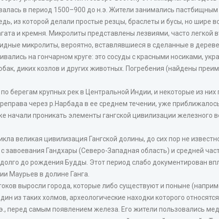
валась в период 1500–900 до н.э. Жители занимались пастбищным
едь, из которой делали простые резцы, браслеты и бусы, но шире
гата и кремня. Микролиты представлены лезвиями, часто легкой вт
идные микролиты, вероятно, вставлявшиеся в сделанные в дереве
ливались на гончарном круге: это сосуды с красными носиками, 
бак, диких козлов и других животных. Погребения (найдены преим
о берегам крупных рек в Центральной Индии, и некоторые из них п
еправа через р.Нарбада в ее среднем течении, уже приближалось к 
зже начали проникать элементы гангской цивилизации железного в
икла великая цивилизация Гангской долины, до сих пор не известн
 с завоевания Гандхары (Северо-Западная область) и средней ча
незадолго до рождения Будды. Этот период слабо документирован 
ии Маурьев в долине Ганга.
токов выросли города, которые либо существуют и поныне (наприм
один из таких холмов, археологические находки которого относятся к
 н.э., перед самым появлением железа. Его жители пользовались 