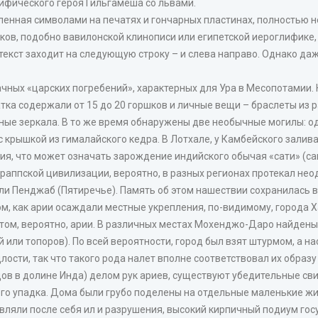
фического героя Гильгамеша со львами.
енная символами на печатях и гончарных пластинах, полностью не
ков, подобно вавилонской клинописи или египетской иероглифике,
 текст заходит на следующую строку – и слева направо. Однако д
чных «царских погребений», характерных для Ура в Месопотамии. 
атка содержали от 15 до 20 горшков и личные вещи – браслеты из 
дные зеркала. В то же время обнаружены две необычные могилы: 
 крышкой из гималайского кедра. В Лотхале, у Камбейского залив
ия, что может означать зарождение индийского обычая «сати» (с
раппской цивилизации, вероятно, в разных регионах протекал нео
заняли Пенджаб (Пятиречье). Память об этом нашествии сохранилась
том, как арии осаждали местные укрепления, по-видимому, города 
том, вероятно, арии. В различных местах Мохенджо-Даро найден
 или топоров). По всей вероятности, город был взят штурмом, а 
лости, так что такого рода налет вполне соответствовал их образу
ов в долине Инда) делом рук ариев, существуют убедительные сви
ого упадка. Дома были грубо поделены на отдельные маленькие жи
авляли после себя ил и разрушения, высокий кирпичный подиум го