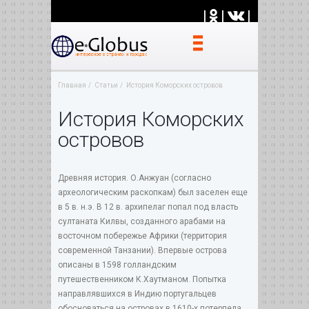
|
|
|
Главная
Статьи
История Коморских островов
История Коморских
островов
Древняя история. О.Анжуан (согласно
археологическим раскопкам) был заселен еще
в 5 в. н.э. В 12 в. архипелаг попал под власть
султаната Килвы, созданного арабами на
восточном побережье Африки (территория
современной Танзании). Впервые острова
описаны в 1598 голландским
путешественником К.Хаутманом. Попытка
направлявшихся в Индию португальцев
обосноваться на островах в 1610-х потерпела