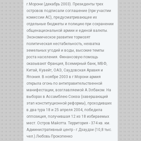
г.Морони (декабрь 2003). Президенты трех
островов подписали соглашение (при участии
комиссии АС), предусматривающее их
отдельные бюджеты и полицию при сохранении
общенациональной армии и единой валюты.
Экономическое развитие тормозят
политическая нестабильность, нехватка
земельных угодий и воды, высокие темпы
роста населения. Финансовую помощь
оказывают Франция, Всемирный банк, МВФ,
Китай, Кувейт, ОАЭ, Саудовская Аравия и
Япония. В ноябре 2003 в г.Морони армия
открыла огонь по антиправительственной
манифестации, возглавляемой А.Элбаком. На
выборах в Ассамблею Союза (завершающий
этап конституционной реформы), проходивших
в два тура 18 и 25 апреля 2004, победила
оппозиция, получившая 12 из 18 избираемых
мест. Остров Майотта. Территория - 374 кв. км.
Административный центр - г.Дзаудзи (10,8 тыс.
чел.).Любовь Прокопенко