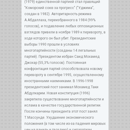
(1979) единственной партией стал правящий
"Коморский союз за прогресс" ("Уджима",
создан в 1982). Авторитарность режима
А.Абдаллаха, переизбранного в 1984 (99%
голосов), и подавление любых оппозиционных
взглядов привели в ноябре 1989 к перевороту, в
ходе которого он был убит. Президентские
выборы 1990 прошли в условиях
многопартийности (созданы 14 легальных
партий). Президентом избран Саид Мохамед
Джохар (55,3% голосов). Постоянная
конфронтация партий способствовала новому
перевороту в сентябре 1995, осуществленному
иностранными наемниками. В 1996-1998
президентский пост занимал Мохамед Таки
Абдулкарим. Новая конституция (1996)
закрепила существование многопартийности и
ислама в качестве государственной религии.
После кончины президента этот пост занял
Т.Массунде. Ухудшение экономического
положения (в том числе из-за падения мировых
цен на ваниль и гвоздику) и сепаратизм