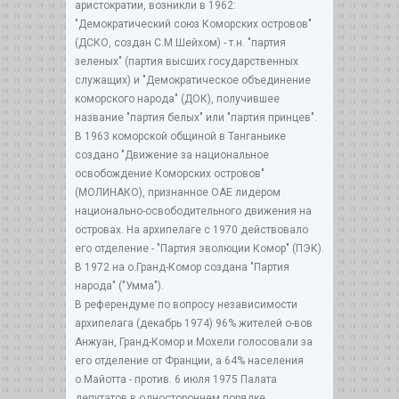
аристократии, возникли в 1962:
"Демократический союз Коморских островов"
(ДСКО, создан С.М.Шейхом) - т.н. "партия
зеленых" (партия высших государственных
служащих) и "Демократическое объединение
коморского народа" (ДОК), получившее
название "партия белых" или "партия принцев".
В 1963 коморской общиной в Танганьике
создано "Движение за национальное
освобождение Коморских островов"
(МОЛИНАКО), признанное ОАЕ лидером
национально-освободительного движения на
островах. На архипелаге с 1970 действовало
его отделение - "Партия эволюции Комор" (ПЭК).
В 1972 на о.Гранд-Комор создана "Партия
народа" ("Умма").
В референдуме по вопросу независимости
архипелага (декабрь 1974) 96% жителей о-вов
Анжуан, Гранд-Комор и Мохели голосовали за
его отделение от Франции, а 64% населения
о.Майотта - против. 6 июля 1975 Палата
депутатов в одностороннем порядке