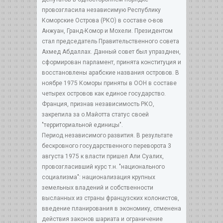
провозгласила независимую Республику
Коморские Острова (РКО) в составе о-вов
Анжуан, Гранд-Комор и Мохели. Президентом
стал председатель Правительственного совета
Ахмед Абдаллах. Данный совет был упразднен,
сформирован парламент, принята конституция и
восстановлены арабские названия островов. В
ноябре 1975 Коморы приняты в ООН в составе
четырех островов как единое государство.
Франция, признав независимость РКО,
закрепила за о.Майотта статус своей
"территориальной единицы".
Период независимого развития. В результате
бескровного государственного переворота 3
августа 1975 к власти пришел Али Суалих,
провозгласивший курс т.н. "национального
социализма": национализация крупных
земельных владений и собственности
высланных из страны французских колонистов,
введение планирования в экономику, отменена
действия законов шариата и ограничение