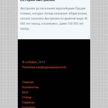
Австралия до заселения европейцами Предки
племен, которых теперь называют аборигенами,
начали заселять Австралию по крайней мере 40
000 лет назад, а возможно, даже 100 000 лет
назад...
©
e-Globus
, 2019
Политика конфиденциальности
Главная
Континетны
Блог
Статьи
Сервисы
Контакты