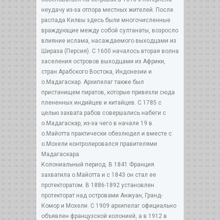
неудачу из-за отпора местных жителей. После
распада Килвы здесь были многочисленные
враждующие между собой султанаты, возросло
влияние ислама, насаждаемого выходцами из
Шираза (Персия). С 1600 началось вторая волна
заселения островов выходцами из Африки,
стран Арабского Востока, Индонезии и
о.Мадагаскар. Архипелаг также был
пристанищем пиратов, которые привезли сюда
плененных индийцев и китайцев. С 1785 с
целью захвата рабов совершались набеги с
о.Мадагаскар, из-за чего в начале 19 в.
о.Майотта практически обезлюдел и вместе с
о.Мохели контролировался правителями
Мадагаскара.
Колониальный период. В 1841 Франция
захватила о.Майотта и с 1843 он стал ее
протекторатом. В 1886-1892 установлен
протекторат над островами Анжуан, Гранд-
Комор и Мохели. С 1909 архипелаг официально
объявлен французской колонией, а в 1912 в