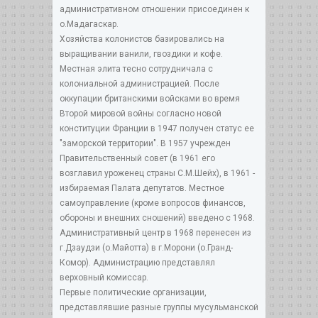
административном отношении присоединен к
о.Мадагаскар.
Хозяйства колонистов базировались на
выращивании ванили, гвоздики и кофе.
Местная элита тесно сотрудничала с
колониальной администрацией. После
оккупации британскими войсками во время
Второй мировой войны согласно новой
конституции Франции в 1947 получен статус ее
"заморской территории". В 1957 учрежден
Правительственный совет (в 1961 его
возглавил уроженец страны С.М.Шейх), в 1961 -
избираемая Палата депутатов. Местное
самоуправление (кроме вопросов финансов,
обороны и внешних сношений) введено с 1968.
Административный центр в 1968 перенесен из
г.Дзаудзи (о.Майотта) в г.Морони (о.Гранд-
Комор). Администрацию представлял
верховный комиссар.
Первые политические организации,
представлявшие разные группы мусульманской