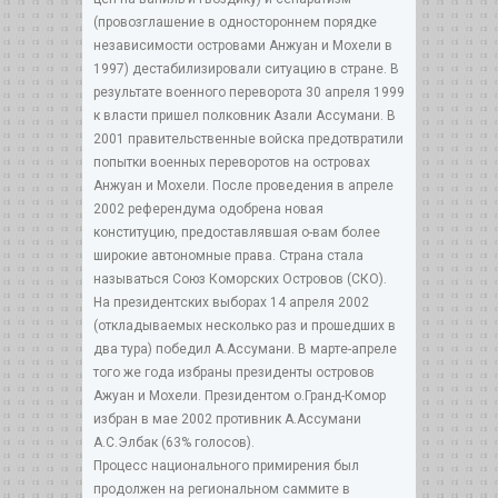
(провозглашение в одностороннем порядке
независимости островами Анжуан и Мохели в
1997) дестабилизировали ситуацию в стране. В
результате военного переворота 30 апреля 1999
к власти пришел полковник Азали Ассумани. В
2001 правительственные войска предотвратили
попытки военных переворотов на островах
Анжуан и Мохели. После проведения в апреле
2002 референдума одобрена новая
конституцию, предоставлявшая о-вам более
широкие автономные права. Страна стала
называться Союз Коморских Островов (СКО).
На президентских выборах 14 апреля 2002
(откладываемых несколько раз и прошедших в
два тура) победил А.Ассумани. В марте-апреле
того же года избраны президенты островов
Ажуан и Мохели. Президентом о.Гранд-Комор
избран в мае 2002 противник А.Ассумани
А.С.Элбак (63% голосов).
Процесс национального примирения был
продолжен на региональном саммите в