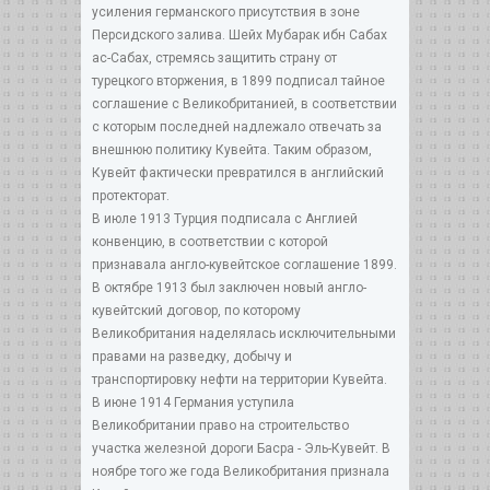
усиления германского присутствия в зоне
Персидского залива. Шейх Мубарак ибн Сабах
ас-Сабах, стремясь защитить страну от
турецкого вторжения, в 1899 подписал тайное
соглашение с Великобританией, в соответствии
с которым последней надлежало отвечать за
внешнюю политику Кувейта. Таким образом,
Кувейт фактически превратился в английский
протекторат.
В июле 1913 Турция подписала с Англией
конвенцию, в соответствии с которой
признавала англо-кувейтское соглашение 1899.
В октябре 1913 был заключен новый англо-
кувейтский договор, по которому
Великобритания наделялась исключительными
правами на разведку, добычу и
транспортировку нефти на территории Кувейта.
В июне 1914 Германия уступила
Великобритании право на строительство
участка железной дороги Басра - Эль-Кувейт. В
ноябре того же года Великобритания признала