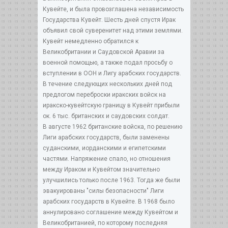
Кувейте, и была провозглашена независимость
Государства Кувейт. Шесть дней спустя Ирак
объявил свой суверенитет над этими землями.
Кувейт немедленно обратился к
Великобритании и Саудовской Аравии за
военной помощью, а также подал просьбу о
вступлении в ООН и Лигу арабских государств.
В течение следующих нескольких дней под
предлогом переброски иракских войск на
иракско-кувейтскую границу в Кувейт прибыли
ок. 6 тыс. британских и саудовских солдат.
В августе 1962 британские войска, по решению
Лиги арабских государств, были заменены
суданскими, иорданскими и египетскими
частями. Напряжение спало, но отношения
между Ираком и Кувейтом значительно
улучшились только после 1963. Тогда же были
эвакуированы "силы безопасности" Лиги
арабских государств в Кувейте. В 1968 было
аннулировано соглашение между Кувейтом и
Великобританией, по которому последняя