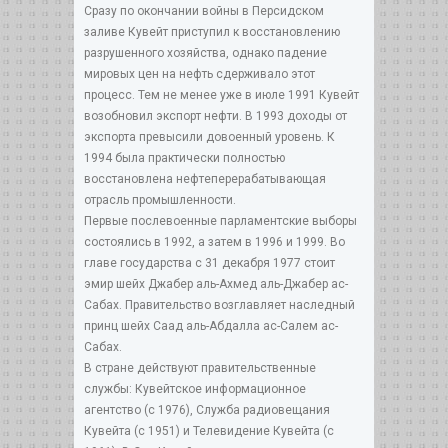
Сразу по окончании войны в Персидском
заливе Кувейт приступил к восстановлению
разрушенного хозяйства, однако падение
мировых цен на нефть сдерживало этот
процесс. Тем не менее уже в июле 1991 Кувейт
возобновил экспорт нефти. В 1993 доходы от
экспорта превысили довоенный уровень. К
1994 была практически полностью
восстановлена нефтеперерабатывающая
отрасль промышленности.
Первые послевоенные парламентские выборы
состоялись в 1992, а затем в 1996 и 1999. Во
главе государства с 31 декабря 1977 стоит
эмир шейх Джабер аль-Ахмед аль-Джабер ас-
Сабах. Правительство возглавляет наследный
принц шейх Саад аль-Абдалла ас-Салем ас-
Сабах.
В стране действуют правительственные
службы: Кувейтское информационное
агентство (с 1976), Служба радиовещания
Кувейта (с 1951) и Телевидение Кувейта (с