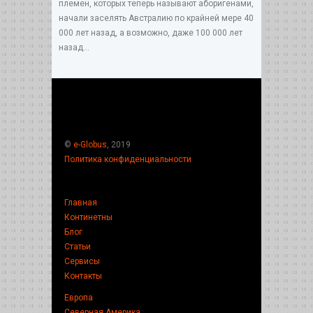
племен, которых теперь называют аборигенами,
начали заселять Австралию по крайней мере 40
000 лет назад, а возможно, даже 100 000 лет
назад...
©
e-Globus
, 2019
Политика конфиденциальности
Главная
Континетны
Блог
Статьи
Сервисы
Контакты
Европа
Северная Америка