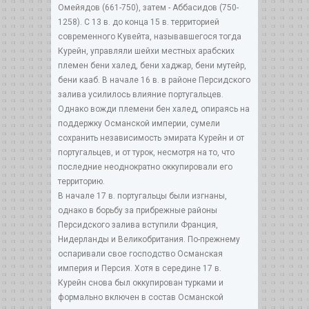
Омейядов (661-750), затем - Аббасидов (750-
1258). С 13 в. до конца 15 в. территорией
современного Кувейта, называвшегося тогда
Курейн, управляли шейхи местных арабских
племен бени халед, бени хаджар, бени мутейр,
бени кааб. В начале 16 в. в районе Персидского
залива усилилось влияние португальцев.
Однако вожди племени бен халед, опираясь на
поддержку Османской империи, сумели
сохранить независимость эмирата Курейн и от
португальцев, и от турок, несмотря на то, что
последние неоднократно оккупировали его
территорию.
В начале 17 в. португальцы были изгнаны,
однако в борьбу за прибрежные районы
Персидского залива вступили Франция,
Нидерланды и Великобритания. По-прежнему
оспаривали свое господство Османская
империя и Персия. Хотя в середине 17 в.
Курейн снова был оккупирован турками и
формально включен в состав Османской