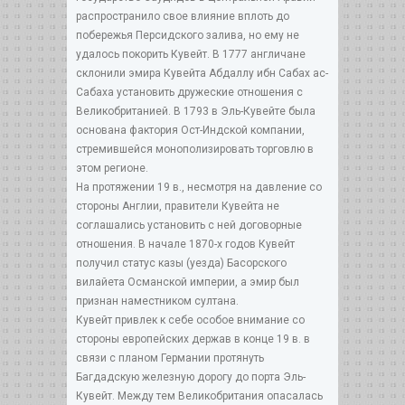
распространило свое влияние вплоть до
побережья Персидского залива, но ему не
удалось покорить Кувейт. В 1777 англичане
склонили эмира Кувейта Абдаллу ибн Сабах ас-
Сабаха установить дружеские отношения с
Великобританией. В 1793 в Эль-Кувейте была
основана фактория Ост-Индской компании,
стремившейся монополизировать торговлю в
этом регионе.
На протяжении 19 в., несмотря на давление со
стороны Англии, правители Кувейта не
соглашались установить с ней договорные
отношения. В начале 1870-х годов Кувейт
получил статус казы (уезда) Басорского
вилайета Османской империи, а эмир был
признан наместником султана.
Кувейт привлек к себе особое внимание со
стороны европейских держав в конце 19 в. в
связи с планом Германии протянуть
Багдадскую железную дорогу до порта Эль-
Кувейт. Между тем Великобритания опасалась