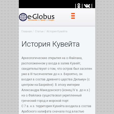
|
|
|
Главная
Статьи
История Кувейта
История Кувейта
Археологические открытия на о.Файлака,
расположенном у входа в залив Кувейт,
свидетельствуют о том, что остров был заселен
уже в III тысячелетии до н.э. Вероятно, он
входил в состав древнего царства Дильмун (с
центром на Бахрейне). В эпоху империи
Александра Македонского (конец IV в. до н.э.)
на о.Файлака существовал укрепленный
греческий город и морской порт.
С 7 в. н.э. территория Кувейта входила в состав
Арабского халифата сначала под властью