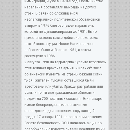
иммиграции, и уже в 1970-е годы большинство
населения составляли выходцы из других
стран. В связи со сложившейся
неблагоприятной политической обстановкой
эмиром в 1976 был распущен парламент,
который не функционировал до 1981. Было
приостановлено также действие некоторых
статей конституции. Новое Национальное
собрание было избрано в 1981, а затем
распущено в 1986.
2 августа 1990 на территорию Кувейта вторглась
стотысячная иракская армия, и Ирак объявил
об аннексии Кувейта. Из страны бежали сотни
тысяч жителей; тысячи оставшихся были
арестованы или убиты. Иракцы разграбили или
сожгли почти все гражданские объекты и
подожгли 700 нефтяных скважин. Эти пожары
имели беспрецедентные негативные
последствия для состояния окружающей
среды. 17 января 1991 на основании решения
Совета безопасности ООН началась акция по
освобождению Кувейта силами коалиции из 29