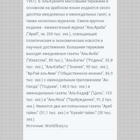
1961). В Эль-Кувейте массовыми тиражами в
основном на арабском языке издаются около
десятка ежедневных и еженедельных газет, а
также несколько журналов. Самое крупное
издание - ежемесячный журнал "Аль-Араби"
("Араб", ок. 350 тыс. экз.), освещающий
политические и экономические новости и
научные достижения. Большими тиражами
выходят ежедневные газеты "Аль-Анба"
("Известия", 80 тыс.), "Аль-Ватан" ("Родина", 56,8
тыс. экз.), "Аль-Кабас" ("Знания", 90 тыс. экз.),
"Ар-Рай аль-Амм" ("Общественное мнение", 86,9
тыс. экз.) с еженедельным приложением "Ан-
Нахда" ("Подъем", 148,5 тыс. экз.) и
еженедельные газеты "Аль-Хадаф" ("Цель", 153
тыс. экз.) и "Аль-Якза" ("Пробуждение", 91,3 тыс.
экз.). Имеются две англоязычные газеты "Араб
таймс" (31,1 тыс. экз.) и "Кувейт таймс" (30 тыс.
экз.).
Источник: WorldStory.ru