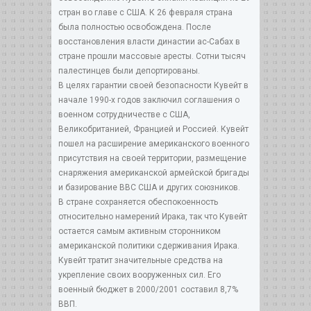
стран во главе с США. К 26 февраля страна
была полностью освобождена. После
восстановления власти династии ас-Сабах в
стране прошли массовые аресты. Сотни тысяч
палестинцев были депортированы.
В целях гарантии своей безопасности Кувейт в
начале 1990-х годов заключил соглашения о
военном сотрудничестве с США,
Великобританией, Францией и Россией. Кувейт
пошел на расширение американского военного
присутствия на своей территории, размещение
снаряжения американской армейской бригады
и базирование ВВС США и других союзников.
В стране сохраняется обеспокоенность
относительно намерений Ирака, так что Кувейт
остается самым активным сторонником
американской политики сдерживания Ирака.
Кувейт тратит значительные средства на
укрепление своих вооруженных сил. Его
военный бюджет в 2000/2001 составил 8,7%
ВВП.