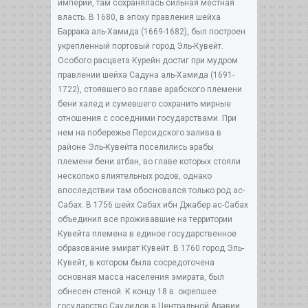
империи, там сохранялась сильная местная
власть. В 1680, в эпоху правления шейха
Баррака аль-Хамида (1669-1682), был построен
укрепленный портовый город Эль-Кувейт.
Особого расцвета Курейн достиг при мудром
правлении шейха Садуна аль-Хамида (1691-
1722), стоявшего во главе арабского племени
бени халед и сумевшего сохранить мирные
отношения с соседними государствами. При
нем на побережье Персидского залива в
районе Эль-Кувейта поселились арабы
племени бени атбан, во главе которых стояли
несколько влиятельных родов, однако
впоследствии там обосновался только род ас-
Сабах. В 1756 шейх Сабах ибн Джабер ас-Сабах
объединил все проживавшие на территории
Кувейта племена в единое государственное
образование эмират Кувейт. В 1760 город Эль-
Кувейт, в котором была сосредоточена
основная масса населения эмирата, был
обнесен стеной. К концу 18 в. окрепшее
государство Саудидов в Центральной Аравии