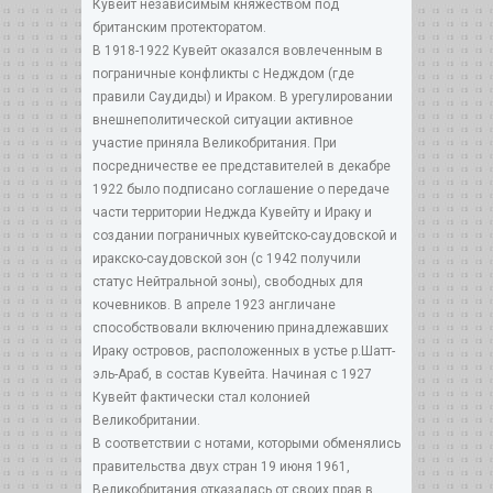
Кувейт независимым княжеством под
британским протекторатом.
В 1918-1922 Кувейт оказался вовлеченным в
пограничные конфликты с Недждом (где
правили Саудиды) и Ираком. В урегулировании
внешнеполитической ситуации активное
участие приняла Великобритания. При
посредничестве ее представителей в декабре
1922 было подписано соглашение о передаче
части территории Неджда Кувейту и Ираку и
создании пограничных кувейтско-саудовской и
иракско-саудовской зон (с 1942 получили
статус Нейтральной зоны), свободных для
кочевников. В апреле 1923 англичане
способствовали включению принадлежавших
Ираку островов, расположенных в устье р.Шатт-
эль-Араб, в состав Кувейта. Начиная с 1927
Кувейт фактически стал колонией
Великобритании.
В соответствии с нотами, которыми обменялись
правительства двух стран 19 июня 1961,
Великобритания отказалась от своих прав в