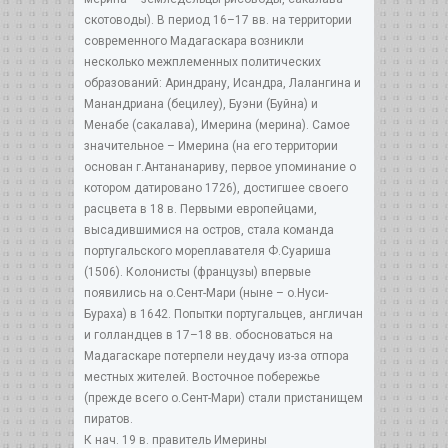
скотоводы). В период 16–17 вв. на территории
современного Мадагаскара возникли
несколько межплеменных политических
образований: Ариндрану, Исандра, Лалангина и
Манандриана (бецилеу), Буэни (Буйна) и
Менабе (сакалава), Имерина (мерина). Самое
значительное – Имерина (на его территории
основан г.Антананариву, первое упоминание о
котором датировано 1726), достигшее своего
расцвета в 18 в. Первыми европейцами,
высадившимися на остров, стала команда
португальского мореплавателя Ф.Суариша
(1506). Колонисты (французы) впервые
появились на о.Сент-Мари (ныне – о.Нуси-
Бураха) в 1642. Попытки португальцев, англичан
и голландцев в 17–18 вв. обосноваться на
Мадагаскаре потерпели неудачу из-за отпора
местных жителей. Восточное побережье
(прежде всего о.Сент-Мари) стали пристанищем
пиратов.
К нач. 19 в. правитель Имерины