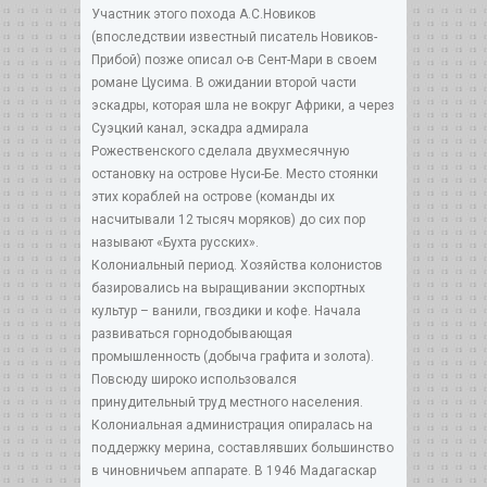
Участник этого похода А.С.Новиков
(впоследствии известный писатель Новиков-
Прибой) позже описал о-в Сент-Мари в своем
романе Цусима. В ожидании второй части
эскадры, которая шла не вокруг Африки, а через
Суэцкий канал, эскадра адмирала
Рожественского сделала двухмесячную
остановку на острове Нуси-Бе. Место стоянки
этих кораблей на острове (команды их
насчитывали 12 тысяч моряков) до сих пор
называют «Бухта русских».
Колониальный период. Хозяйства колонистов
базировались на выращивании экспортных
культур – ванили, гвоздики и кофе. Начала
развиваться горнодобывающая
промышленность (добыча графита и золота).
Повсюду широко использовался
принудительный труд местного населения.
Колониальная администрация опиралась на
поддержку мерина, составлявших большинство
в чиновничьем аппарате. В 1946 Мадагаскар