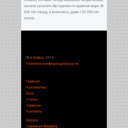
начали заселять Австралию по крайней мере 40
000 лет назад, а возможно, даже 100 000 лет
назад...
©
e-Globus
, 2019
Политика конфиденциальности
Главная
Континетны
Блог
Статьи
Сервисы
Контакты
Европа
Северная Америка