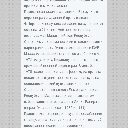
президентом Мадагаскара.
Период независимого развития. В результате
переговоров с Францией правительство
Ф.Цирананы получило согласие на суверенитет
острова, и 26 июня 1960 провозглашена
независимая Малагасийская Республика.
Основными экономическими и политическими
партнерами стали бывшая метрополия и ЮАР.
Массовые волнения студентов и рабочих в мае
1972 вынудили Ф.Циранану передать власть
временной военной директории. В декабре
1975 после проведения референдума принята
новая конституция, провозгласившая курс на
социалистический путь развития острова.
Страна стала называться «Демократическая
Республика Мадагаскар», ее президентом
избран капитан второго ранга Дидье Рацирака
(переизбирался также в 1982 и 1989).
Правительство проводило курс по ослаблению
французского влияния и ограничению позиций
иностранного капитала в экономике,