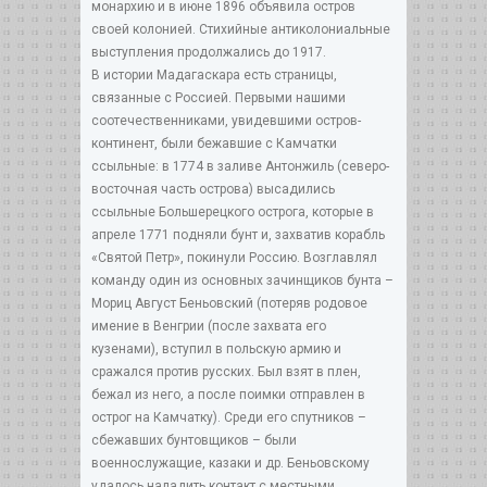
монархию и в июне 1896 объявила остров
своей колонией. Стихийные антиколониальные
выступления продолжались до 1917.
В истории Мадагаскара есть страницы,
связанные с Россией. Первыми нашими
соотечественниками, увидевшими остров-
континент, были бежавшие с Камчатки
ссыльные: в 1774 в заливе Антонжиль (северо-
восточная часть острова) высадились
ссыльные Большерецкого острога, которые в
апреле 1771 подняли бунт и, захватив корабль
«Святой Петр», покинули Россию. Возглавлял
команду один из основных зачинщиков бунта –
Мориц Август Беньовский (потеряв родовое
имение в Венгрии (после захвата его
кузенами), вступил в польскую армию и
сражался против русских. Был взят в плен,
бежал из него, а после поимки отправлен в
острог на Камчатку). Среди его спутников –
сбежавших бунтовщиков – были
военнослужащие, казаки и др. Беньовскому
удалось наладить контакт с местными