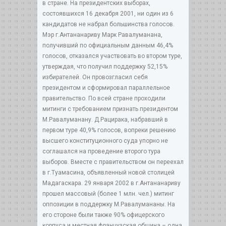
в стране. На президентских выборах,
состоявшихся 16 декабря 2001, ни один из 6
кандидатов не набрал большинства голосов.
Мэр г.Антананариву Марк Равалуманана,
получивший по официальным данным 46,4%
голосов, отказался участвовать во втором туре,
утверждая, что получил поддержку 52,15%
избирателей. Он провозгласил себя
президентом и сформировал параллельное
правительство. По всей стране проходили
митинги с требованием признать президентом
М.Равалуманану. Д.Рацирака, набравший в
первом туре 40,9% голосов, вопреки решению
высшего конституционного суда упорно не
соглашался на проведение второго тура
выборов. Вместе с правительством он переехал
в г.Туамасина, объявленный новой столицей
Мадагаскара. 29 января 2002 в г.Антананариву
прошел массовый (более 1 млн. чел.) митинг
оппозиции в поддержку М.Равалумананы. На
его стороне были также 90% офицерского
корпуса и местная французская община – одна