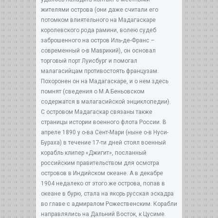
жителями острова (они даже считали его
потомком влиятельного на Мадагаскаре
королевского рода рамини, волею судеб
заброшенного на остров Иль-де-Франс –
современный о-в Маврикий), он основал
торговый порт Луисбург и помогал
малагасийцам противостоять французам.
Похоронен он на Мадагаскаре, и о нем здесь
помнят (сведения о М.А.Беньовском
содержатся в малагасийской энциклопедии).
С островом Мадагаскар связаны также
страницы истории военного флота России. В
апреле 1890 у о-ва Сент-Мари (ныне о-в Нуси-
Бураха) в течение 17-ти дней стоял военный
корабль клипер «Джигит», посланный
российским правительством для осмотра
островов в Индийском океане. А в декабре
1904 недалеко от этого же острова, попав в
океане в бурю, стала на якорь русская эскадра
во главе с адмиралом Рожественским. Корабли
направлялись на Дальний Восток, к Цусиме.