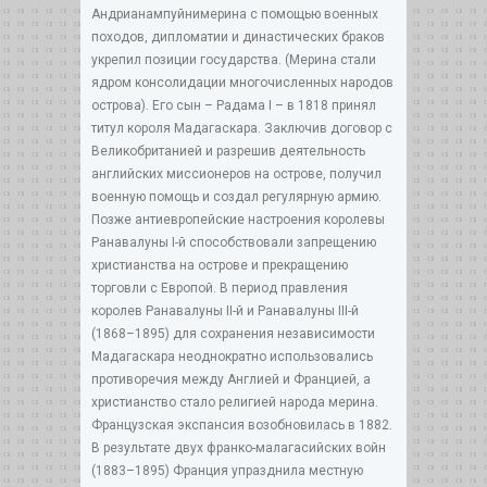
Андрианампуйнимерина с помощью военных
походов, дипломатии и династических браков
укрепил позиции государства. (Мерина стали
ядром консолидации многочисленных народов
острова). Его сын – Радама I – в 1818 принял
титул короля Мадагаскара. Заключив договор с
Великобританией и разрешив деятельность
английских миссионеров на острове, получил
военную помощь и создал регулярную армию.
Позже антиевропейские настроения королевы
Ранавалуны I-й способствовали запрещению
христианства на острове и прекращению
торговли с Европой. В период правления
королев Ранавалуны II-й и Ранавалуны III-й
(1868–1895) для сохранения независимости
Мадагаскара неоднократно использовались
противоречия между Англией и Францией, а
христианство стало религией народа мерина.
Французская экспансия возобновилась в 1882.
В результате двух франко-малагасийских войн
(1883–1895) Франция упразднила местную