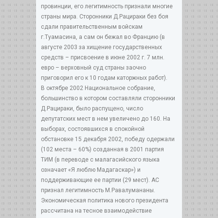
провинции, его легитимность признали многие
страны мира. Сторонники Д.Рацираки без боя
сдали правительственным войскам
г.Туамасина, а сам он бежал во Францию (в
августе 2003 за хищение государственных
средств – присвоение в июне 2002 г. 7 млн.
евро – верховный суд страны заочно
приговорил его к 10 годам каторжных работ).
В октябре 2002 Национальное собрание,
большинство в котором составляли сторонники
Д.Рацираки, было распущено, число
депутатских мест в нем увеличено до 160. На
выборах, состоявшихся в спокойной
обстановке 15 декабря 2002, победу одержали
(102 места – 60%) созданная в 2001 партия
ТИМ (в переводе с малагасийского языка
означает «Я люблю Мадагаскар») и
поддерживающие ее партии (29 мест). АС
признал легитимность М.Равалумананы.
Экономическая политика нового президента
рассчитана на тесное взаимодействие