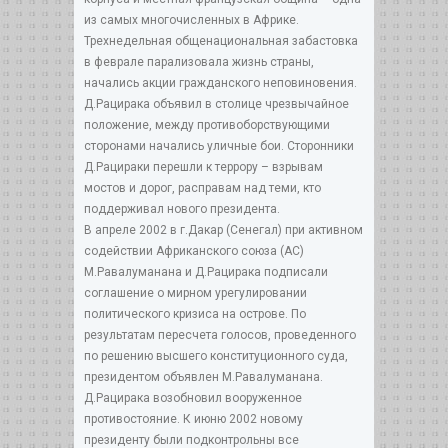
из самых многочисленных в Африке.
Трехнедельная общенациональная забастовка
в феврале парализовала жизнь страны,
начались акции гражданского неповиновения.
Д.Рацирака объявил в столице чрезвычайное
положение, между противоборствующими
сторонами начались уличные бои. Сторонники
Д.Рацираки перешли к террору – взрывам
мостов и дорог, расправам над теми, кто
поддерживал нового президента.
В апреле 2002 в г.Дакар (Сенегал) при активном
содействии Африканского союза (АС)
М.Равалуманана и Д.Рацирака подписали
соглашение о мирном урегулировании
политического кризиса на острове. По
результатам пересчета голосов, проведенного
по решению высшего конституционного суда,
президентом объявлен М.Равалуманана.
Д.Рацирака возобновил вооруженное
противостояние. К июню 2002 новому
президенту были подконтрольны все