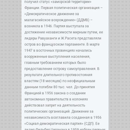
получил статус «заморской территории»
Франции. Первая политическая организация –
«Демократическое движение за
малагасийское возрождение» (ДДМВ) –
возникла в 1946. Партия выступала за
достижение независимости мирным путем, ее
лидеры Равуаханги и Ж.Расета представляли
остров во французском парламенте. В марте
1947 в восточных провинциях начались
вооруженные выступления населения,
главным требованием которых было
предоставление острову самоуправления. В
результате длительного противостояния
властям (18 месяцев) по неофициальным
данным погибли 80 тыс. чел. До принятия
Францией в 1956 закона о создании
автономных правительств в колониях
действовал запрет на деятельность
политических организаций. Движение за
независимость возглавила созданная в 1956
«Социал-демократическая партия» (СДП). Ее
лидер Фильбер Циранана в 1959 избран первым