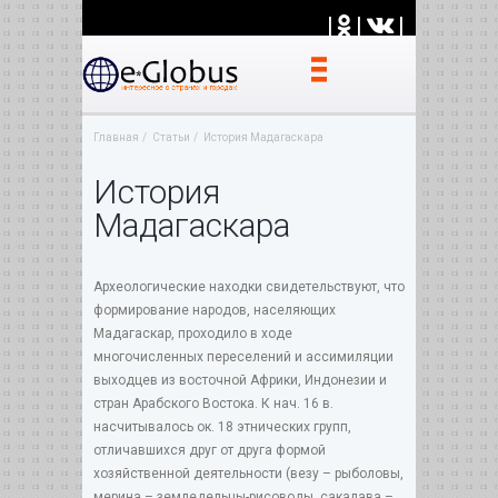
|
|
|
Главная
Статьи
История Мадагаскара
История
Мадагаскара
Археологические находки свидетельствуют, что
формирование народов, населяющих
Мадагаскар, проходило в ходе
многочисленных переселений и ассимиляции
выходцев из восточной Африки, Индонезии и
стран Арабского Востока. К нач. 16 в.
насчитывалось ок. 18 этнических групп,
отличавшихся друг от друга формой
хозяйственной деятельности (везу – рыболовы,
мерина – земледельцы-рисоводы, сакалава –