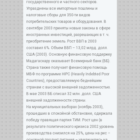
государственного и частного секторов.
Упразднены все импортные пошлины и
налоговые сборы для 350-ти видов
потребительских товаров и оборудования. В
сентябре 2003 приняты новые законы в сфере
иностранных инвестиций, разрешающих в т. ч.
приобретение земель. Рост ВВП в 2003
составил 6%. Объем ВВП – 13,02 млрд. долл.
США (2003). Основную финансовую поддержку
Мадагаскару оказывает Всемирный банк (ВБ).
Страна также получает финансовую помощь
МВФ по программе HIPC (Heavily Indebted Poor
Countries), предоставляемую беднейшим
странам с высокой внешней задолженностью.
В мае 2003 ВБ списал 32 млн. долл. США
внешней задолженности страны.
На муниципальных выборах (ноябрь 2003),
прошедших в спокойной обстановке, одержала
победу правящая партия ТИМ. Рост цен (в
результате политического кризиса 2002 уровень
производства снизился на 25%, цены на рис –
основной продукт питания – увеличились на