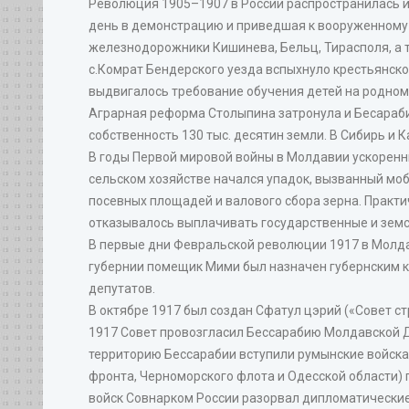
Революция 1905–1907 в России распространилась и 
день в демонстрацию и приведшая к вооруженному 
железнодорожники Кишинева, Бельц, Тирасполя, а т
с.Комрат Бендерского уезда вспыхнуло крестьянск
выдвигалось требование обучения детей на родном 
Аграрная реформа Столыпина затронула и Бесарабию
собственность 130 тыс. десятин земли. В Сибирь и К
В годы Первой мировой войны в Молдавии ускоренн
сельском хозяйстве начался упадок, вызванный мо
посевных площадей и валового сбора зерна. Практи
отказывалось выплачивать государственные и земск
В первые дни Февральской революции 1917 в Молда
губернии помещик Мими был назначен губернским ко
депутатов.
В октябре 1917 был создан Сфатул цэрий («Совет с
1917 Совет провозгласил Бессарабию Молдавской Де
территорию Бессарабии вступили румынские войска.
фронта, Черноморского флота и Одесской области) 
войск Совнарком России разорвал дипломатические