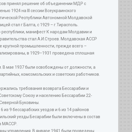
осов принял решение об объединении МДР с
нью 1924 на III сессии Всеукраинского
истической Республики Автономной Молдавской
ей стал г.Балта, с 1929 – г.Тирасполь.
о республики, манифест К народам Молдавии и
равительства стал А.И.Строев. Молдавская АССР
ие крупной промышленности, прежде всего –
нализированы, в 1929–1931 проведена сплошная
. В мае 1937 были освобождены от должности, а
партийных, комсомольских и советских работников.
держались требования возврата Бессарабии и
Советскому Союзу и населению Бессарабии 22-
 Северной Буковины.
 из 9 бессарабских уездов и 6 из 14 районов
аильский уезды Бесарабии были включены в состав
ов МАССР.
ганы управления. В январе 1941 были проведены