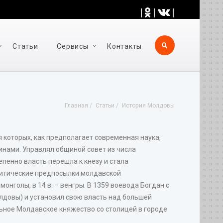
|
|
|
Статьи
Cервисы
Контакты
Главная
Статьи
История Молдовы
 которых, как предполагает современная наука,
инами. Управлял общиной совет из числа
епенно власть перешла к кнезу и стала
литические предпосылки молдавской
онголы, в 14 в. – венгры. В 1359 воевода Богдан с
лдовы) и установил свою власть над большей
льное Молдавское княжество со столицей в городе