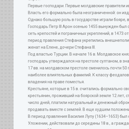
Первые господари. Первые молдавские правители име
Власть его формально была неограниченной: он из
Однако большую роль в государстве играли бояре, в
Господарь Петр III Арон осенью 1455 вынужден был 
сеть крепостей и пограничных укреплений, в 1473 о
период правления Стефана укрепились внешнеполити
женат на Елене, дочери Стефана III.
Под властью Турции. В начале 16 в. Молдавское кн
господарь утверждался на престоле султаном, в зн
17 вв. на молдавском престоле сменилось почти 50
наиболее влиятельных фамилий. К классу феодалов 
владения на праве поместья.
Крестьяне, которые в 15 в. считались формально св
крестьянин, проживший на боярской земле 12 лет, 
число дней, платили натуральный и денежный оброк
продавать вместе с землей. В еще худшем положен
В период правления Василия Лупу (1634–1653) был 
Уложении, действовали до середины 18 в., а гражд