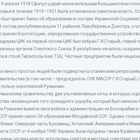
. 9 апреля 1918 Сфатул цэрий незначительным большинством гол
вья в течение 1919–1921 была установлена советская власть. Осе
ва был принят Закон об образовании в составе Украинской Социал
состав республики вошли 11 районов Левобережья Днестра, столиц
5) принял Конституцию, определившую государственное устройств
диума ЦИК на первой сессии ЦИК был избран Г.И.Старый, главой п
твенных органов Советского Союза. В республике началось создан
ила в строй Тираспольская ТЭЦ. Частные предприятии были нацио
же много простых людей были подвергнуты сталинским репрессиям
вительства (в том числе – председатель СНК МАССР Г.И.Старый), 
 пользу королевской Румынии».
румынскому правительству две ультимативные ноты, в которых со
ства «возмещения того громадного ущерба, который был нанесен 
ня Румыния вывела свои войска и администрацию из Бессарабии и
СР принял закон Об образовании Молдавской ССР. Однако только 6
блики. Северная часть Буковины, Хотинский, Аккерманский и Изм
вета СССР от 4 ноября 1940 Украине были преданы также 8 район
 новые органы власти: исполкомы советов и местные советские ор