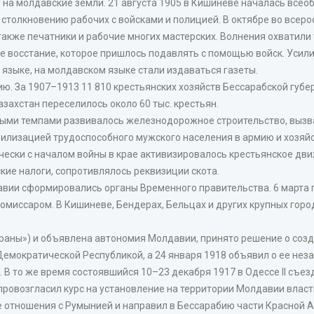
на молдавские земли. 21 августа 1905 в Кишиневе началась всео
столкновению рабочих с войсками и полицией. В октябре во всер
акже печатники и рабочие многих мастерских. Волнения охватили т
ое восстание, которое пришлось подавлять с помощью войск. Уси
языке, на молдавском языке стали издаваться газеты.
. За 1907–1913 11 810 крестьянских хозяйств Бессарабской губе
азахстан переселилось около 60 тыс. крестьян.
ыми темпами развивалось железнодорожное строительство, вызва
билизацией трудоспособного мужского населения в армию и хозяй
чески с началом войны в крае активизировалось крестьянское дви
ие налоги, сопротивлялось реквизиции скота.
вии сформировались органы Временного правительства. 6 марта 
миссаром. В Кишиневе, Бендерах, Бельцах и других крупных горо
траны») и объявлена автономия Молдавии, принято решение о соз
мократической Республикой, а 24 января 1918 объявил о ее неза
 В то же время состоявшийся 10–23 декабря 1917 в Одессе II съе
провозгласил курс на установление на территории Молдавии власт
 отношения с Румынией и направил в Бессарабию части Красной 