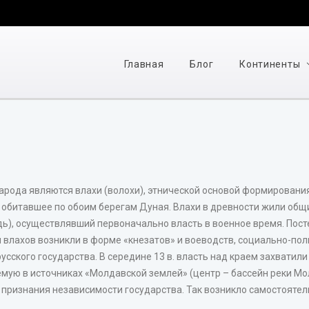
Главная
Блог
Континенты
рода являются влахи (волохи), этнической основой формирования
 обитавшее по обоим берегам Дуная. Влахи в древности жили общ
дь), осуществлявший первоначально власть в военное время. Пост
 влахов возникли в форме «кнезатов» и воеводств, социально-по
ского государства. В середине 13 в. власть над краем захватили м
мую в источниках «Молдавской землей» (центр – бассейн реки Мо
я признания независимости государства. Так возникло самостояте