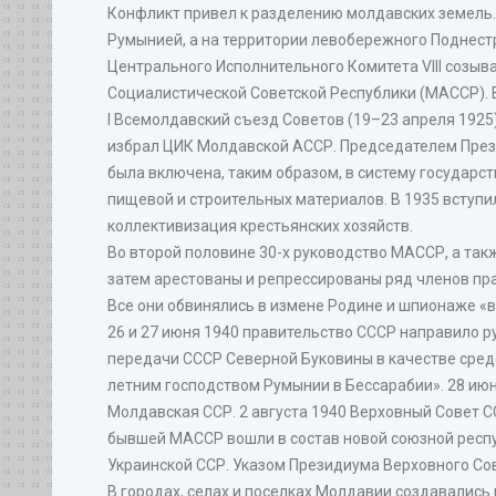
Конфликт привел к разделению молдавских земель
Румынией, а на территории левобережного Поднестро
Центрального Исполнительного Комитета VIII созы
Социалистической Советской Республики (МАССР). В 
I Всемолдавский съезд Советов (19–23 апреля 192
избрал ЦИК Молдавской АССР. Председателем Прези
была включена, таким образом, в систему государс
пищевой и строительных материалов. В 1935 вступ
коллективизация крестьянских хозяйств.
Во второй половине 30-х руководство МАССР, а так
затем арестованы и репрессированы ряд членов пра
Все они обвинялись в измене Родине и шпионаже «в
26 и 27 июня 1940 правительство СССР направило 
передачи СССР Северной Буковины в качестве сред
летним господством Румынии в Бессарабии». 28 ию
Молдавская ССР. 2 августа 1940 Верховный Совет СС
бывшей МАССР вошли в состав новой союзной респу
Украинской ССР. Указом Президиума Верховного Со
В городах, селах и поселках Молдавии создавались