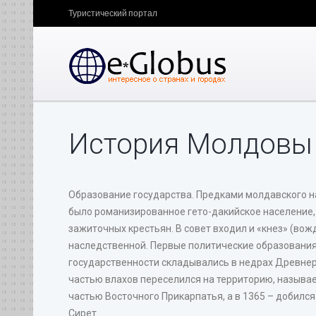
Туристический портал
История Молдовы
Образование государства. Предками молдавского на
было романизированное гето-дакийское население,
зажиточных крестьян. В совет входил и «кнез» (вож
наследственной. Первые политические образования
государственности складывались в недрах Древнерус
частью влахов переселился на территорию, называе
частью Восточного Прикарпатья, а в 1365 – добилс
Сирет.