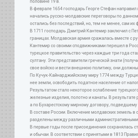
половине 19 в.
В феврале 1654 господарь Георге Стефан направил в
начались русско-молдавские переговоры по данном
остались без последствий, но, тем не менее, сам и
В 1711 господарь Дмитрий Кантемир заключил с Пет
границах. Молдавская армия сражалась вместе с ру
Кантемир со своими сподвижниками перешел в Росси
турецкое правительство через каждые три года ст
султану. Эти представители греческой знати (пол
свое войско и вести внешнюю политику, они должны
По Кучук-Кайнарджийскому миру 1774 между Турцие
нее земли, освободить податное население от налог
Результатом стало некоторое ослабление турецкого 
железные изделия, полотно и канаты. В результате
а по Бухарестскому мирному договору, подведшему 
В составе России. Включение молдавских земель в
разделены между различными административными е
В первые годы после присоединения сохранялась с
и обычаи. В соответствии с принятыми в 1813 Пра