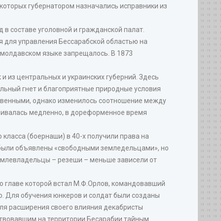
 которых губернатором назначались исправники из
д в составе уголовной и гражданской палат.
я для управления Бессарабской областью на
 молдавском языке запрещалось. В 1873
 и из центральных и украинских губерний. Здесь
альный гнет и благоприятные природные условия
ственными, однако изменилось соотношение между
вивалась медленно, в дореформенное время
 класса (боернаши) в 40-х получили права на
и были объявлены «свободными земледельцами», но
емлевладельцы – резеши – меньше зависели от
о главе которой встал М.Ф.Орлов, командовавший
ю. Для обучения юнкеров и солдат были созданы
Для расширения своего влияния декабристы
йствовавшим на территории Бесарабии тайным