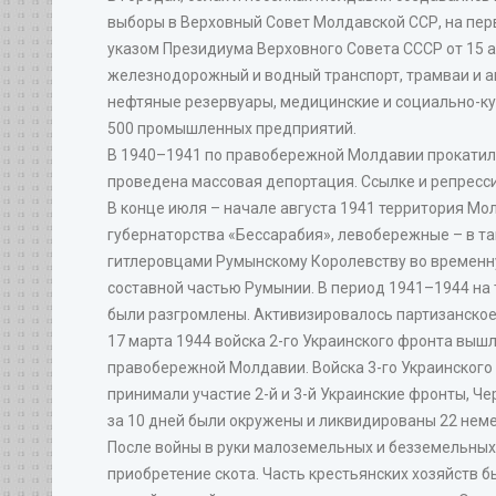
выборы в Верховный Совет Молдавской ССР, на перв
указом Президиума Верховного Совета СССР от 15 а
железнодорожный и водный транспорт, трамваи и а
нефтяные резервуары, медицинские и социально-к
500 промышленных предприятий.
В 1940–1941 по правобережной Молдавии прокатила
проведена массовая депортация. Ссылке и репресси
В конце июля – начале августа 1941 территория М
губернаторства «Бессарабия», левобережные – в та
гитлеровцами Румынскому Королевству во временн
составной частью Румынии. В период 1941–1944 на 
были разгромлены. Активизировалось партизанское
17 марта 1944 войска 2-го Украинского фронта вышл
правобережной Молдавии. Войска 3-го Украинского 
принимали участие 2-й и 3-й Украинские фронты, Че
за 10 дней были окружены и ликвидированы 22 нем
После войны в руки малоземельных и безземельных 
приобретение скота. Часть крестьянских хозяйств 