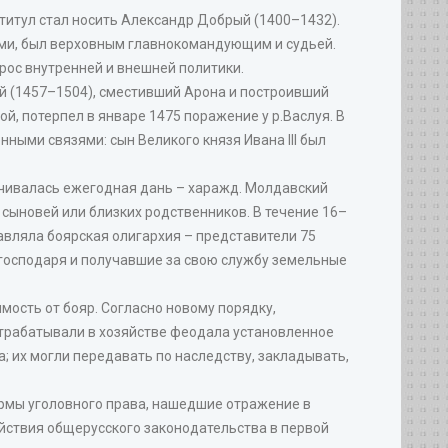
 титул стал носить Александр Добрый (1400–1432).
ами, был верховным главнокомандующим и судьей.
прос внутренней и внешней политики.
кий (1457–1504), сместивший Арона и построивший
й, потерпел в январе 1475 поражение у р.Васлуя. В
ыми связями: сын Великого князя Ивана III был
лачивалась ежегодная дань – харажд. Молдавский
 сыновей или близких родственников. В течение 16–
авляла боярская олигархия – представители 75
 господаря и получавшие за свою службу земельные
мость от бояр. Согласно новому порядку,
отрабатывали в хозяйстве феодала установленное
; их могли передавать по наследству, закладывать,
ормы уголовного права, нашедшие отражение в
ействия общерусского законодательства в первой