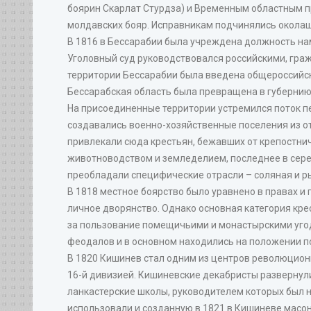
боярин Скарлат Стурдза) и Временным областным пр
молдавских бояр. Исправникам подчинялись околаш
В 1816 в Бессарабии была учреждена должность наме
Уголовный суд руководствовался российскими, гра
территории Бессарабии была введена общероссийс
Бессарабская область была превращена в губернию
На присоединенные территории устремился поток пере
создавались военно-хозяйственные поселения из о
привлекали сюда крестьян, бежавших от крепостн
животноводством и земледелием, последнее в сер
преобладали специфические отрасли – соляная и р
В 1818 местное боярство было уравнено в правах и 
личное дворянство. Однако основная категория кр
за пользование помещичьими и монастырскими уго
феодалов и в основном находились на положении п
В 1820 Кишинев стал одним из центров революцион
16-й дивизией. Кишиневские декабристы развернули
ланкастерские школы, руководителем которых был н
использовали и созданную в 1821 в Кишиневе масо