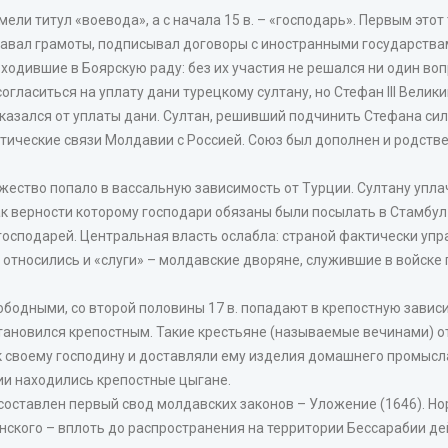
ли титул «воевода», а с начала 15 в. – «господарь». Первым этот
давал грамоты, подписывал договоры с иностранными государств
ходившие в Боярскую раду: без их участия не решался ни один во
согласиться на уплату дани турецкому султану, но Стефан III Вели
тказался от уплаты дани. Султан, решивший подчинить Стефана сило
ческие связи Молдавии с Россией. Союз был дополнен и родственн
яжество попало в вассальную зависимость от Турции. Султану уп
ак верности которому господари обязаны были посылать в Стамбул
 господарей. Центральная власть ослабла: страной фактически упр
относились и «слуги» – молдавские дворяне, служившие в войске
ободными, со второй половины 17 в. попадают в крепостную зависи
становился крепостным. Такие крестьяне (называемые вечинами) 
 своему господину и доставляли ему изделия домашнего промысла
ии находились крепостные цыгане.
составлен первый свод молдавских законов – Уложение (1646). Н
анского – вплоть до распространения на территории Бессарабии д