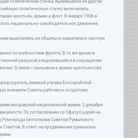
бщая политическая стачка, вылившаяся на другой
оссийскую политическую стачку включились
акже крестьян, армию и флот. В январе 1906 в
лилось национально-освободительное движение,
рнии выделились из общины и закрепили в частную
нное потребностями фронта. В то же время в
ственной разрухой и выразившийся в сокращении
жение. В связи с призывом в армию крестьянство
председатель земской управы Бессарабской
дах возникли Советы рабочих и солдатских
дании молдавской национальной армии. 2 декабря
висимости. По согласованию со Сфатул цэрий на
зд Румчерода (исполкома Советов Румынского
и Советов. В ответ на продвижение румынских
Армии.