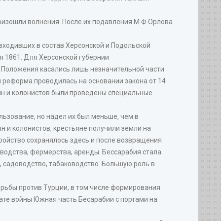
роизошли волнения. После их подавления М.Ф.Орлова
входивших в состав Херсонской и Подольской
я 1861. Для Херсонской губернии
и Положения касались лишь незначительной части
н реформа проводилась на основании закона от 14
ьян и колонистов были проведены специальные
ьзование, но надел их был меньше, чем в
н и колонистов, крестьяне получили земли на
тройство сохранялось здесь и после возвращения
зводства, фермерства, аренды. Бессарабия стала
, садоводство, табаководство. Большую роль в
рьбы против Турции, в том числе формирования
ате войны Южная часть Бесарабии с портами на