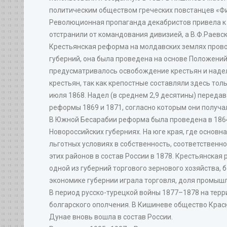
политическим обществом греческих повстанцев «Фи
Революционная пропаганда декабристов привела к т
отстранили от командования дивизией, а В.Ф.Раевс
Крестьянская реформа на молдавских землях прово
губерний, она была проведена на основе Положений
предусматривалось освобождение крестьян и наделе
крестьян, так как крепостные составляли здесь то
июля 1868. Надел (в среднем 2,9 десятины) переда
реформы 1869 и 1871, согласно которым они получал
В Южной Бесарабии реформа была проведена в 1864.
Новороссийских губерниях. На юге края, где основн
льготных условиях в собственность, соответственн
этих районов в состав России в 1878. Крестьянска
одной из губерний торгового зернового хозяйства,
экономике губернии играла торговля, доля промыш
В период русско-турецкой войны 1877–1878 на тер
болгарского ополчения. В Кишиневе общество Красн
Дунае вновь вошла в состав России.