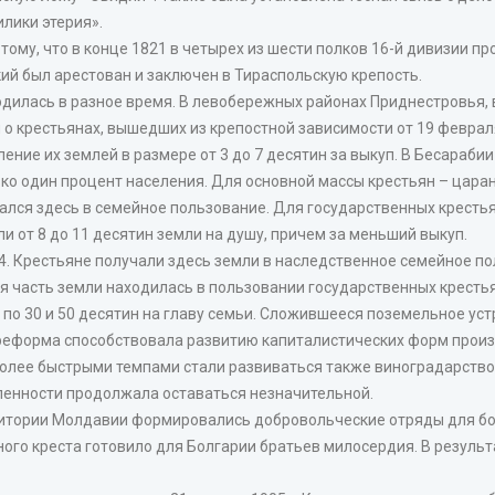
лики этерия».
ому, что в конце 1821 в четырех из шести полков 16-й дивизии п
кий был арестован и заключен в Тираспольскую крепость.
дилась в разное время. В левобережных районах Приднестровья, 
 о крестьянах, вышедших из крепостной зависимости от 19 феврал
ние их землей в размере от 3 до 7 десятин за выкуп. В Бесараби
лько один процент населения. Для основной массы крестьян – цара
вался здесь в семейное пользование. Для государственных крест
и от 8 до 11 десятин земли на душу, причем за меньший выкуп.
 Крестьяне получали здесь земли в наследственное семейное пол
ая часть земли находилась в пользовании государственных крестья
о по 30 и 50 десятин на главу семьи. Сложившееся поземельное ус
я реформа способствовала развитию капиталистических форм прои
 более быстрыми темпами стали развиваться также виноградарство
ленности продолжала оставаться незначительной.
ритории Молдавии формировались добровольческие отряды для бо
ого креста готовило для Болгарии братьев милосердия. В результ