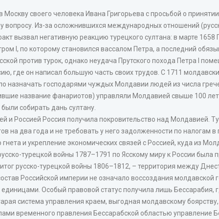
 Москву своего человека Ивана Григорьева с просьбой о принятии
у вопросу. Из-за осложнившихся международных отношений (русск
х факт вызвал негативную реакцию турецкого султана: в марте 1658
ром I, по которому становился вассалом Петра, а последний обя
сской против турок, однако неудача Прутского похода Петра I пом
ю, где он написал большую часть своих трудов. С 1711 молдавски
ало назначать господарями чуждых Молдавии людей из числа греч
учившие название фанариотов) управляли Молдавией свыше 100 ле
 были собирать дань султану.
й и Россией Россия получила покровительство над Молдавией. Т
ов на два года и не требовать у него задолженности по налогам в
гнета и укрепление экономических связей с Россией, куда из Молд
 русско-турецкой войны 1787–1791 по Ясскому миру к России была
итог русско-турецкой войны 1806–1812, – территория между Днест
 состав Российской империи не означало воссоздания молдавской 
диницами. Особый правовой статус получила лишь Бессарабия, 
тарая система управления краем, выгодная молдавскому боярству
вилами временного правления Бессарабской областью управление 