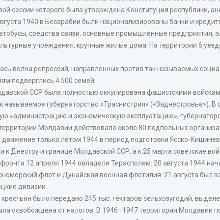
ой сессии которого была утверждена Конституция республики, ан
вгуста 1940 в Бесарабии были национализированы банки и кредит
втобусы, средства связи, основные промышленные предприятия, э
ультурные учреждения, крупные жилые дома. На территории 6 уе
сь волна репрессий, направленных против так называемых социа
ям подверглись 4 500 семей.
олдавской ССР была полностью оккупирована фашистскими войска
к называемое губернаторство «Траснистрия» («Заднестровье»). В 
ую «администрацию и экономическую эксплуатацию», губернаторс
территории Молдавии действовало около 80 подпольных организаци
 движение только летом 1944 в период подготовки Ясско-Кишинев
и к Днестру и границе Молдавской ССР, а к 25 марта советские во
фронта 12 апреля 1944 овладели Тирасполем. 20 августа 1944 нач
рноморский флот и Дунайская военная флотилия. 21 августа был вз
ецкие дивизии.
крестьян было передано 245 тыс. гектаров сельхозугодий, выделе
была освобождена от налогов. В 1946–1947 территория Молдавии по