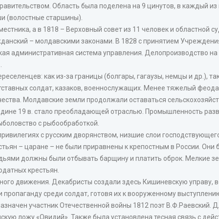
авительством. Область была поделена на 9 цинутов, в каждый из
и (волостные старшины).
стника, а в 1818 – Верховный совет из 11 человек и областной су
жданский – молдавскими законами. В 1828 с принятием Учреждени
кая административная система управления. Делопроизводство на
.
селенцев: как из-за границы (болгары, гагаузы, немцы и др.), так
тставных солдат, казаков, военнослужащих. Менее тяжелый феод
ичества. Молдавские земли продолжали оставаться сельскохозяй
едине 19 в. стало преобладающей отраслью. Промышленность раз
ыболовство с рыбообработкой.
привилегиях с русским дворянством, низшие слои господствующего
естьян – царане – не были приравнены к крепостным в России. Он
дьями должны были отбывать барщину и платить оброк. Мелкие з
одатных крестьян.
ного движения. Декабристы создали здесь Кишиневскую управу, в
 пропаганду среди солдат, готовя их к вооруженному выступлени
азначен участник Отечественной войны 1812 поэт В.Ф.Раевский. 
нскую ложу «Овидий». Также была установлена тесная связь с де