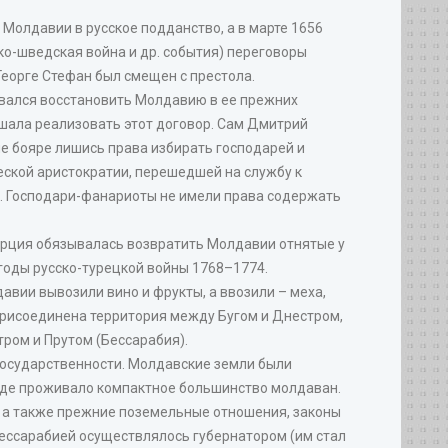
 Молдавии в русское подданство, а в марте 1656
о-шведская война и др. события) переговоры
 Георге Стефан был смещен с престола.
зывался восстановить Молдавию в ее прежних
ешала реализовать этот договор. Сам Дмитрий
е бояре лишись права избирать господарей и
еской аристократии, перешедшей на службу к
т. Господари-фанариоты не имели права содержать
урция обязывалась возвратить Молдавии отнятые у
 годы русско-турецкой войны 1768–1774.
авии вывозили вино и фрукты, а ввозили – меха,
 присоединена территория между Бугом и Днестром,
ром и Прутом (Бессарабия).
государственности. Молдавские земли были
где проживало компактное большинство молдаван.
, а также прежние поземельные отношения, законы
Бессарабией осуществлялось губернатором (им стал