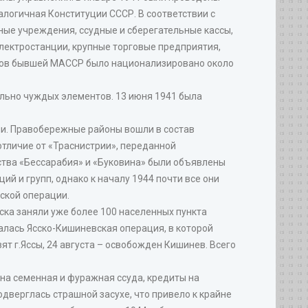
алогичная Конституции СССР. В соответствии с
ные учреждения, ссудные и сберегательные кассы,
лектростанции, крупные торговые предприятия,
здов бывшей МАССР было национализировано около
льно чуждых элементов. 13 июня 1941 была
ми. Правобережные районы вошли в состав
отличие от «Траснистрии», переданной
тва «Бессарабия» и «Буковина» были объявлены
й и групп, однако к началу 1944 почти все они
ской операции.
йска заняли уже более 100 населенных пункта
алась Ясско-Кишиневская операция, в которой
ят г.Яссы, 24 августа – освобожден Кишинев. Всего
на семенная и фуражная ссуда, кредиты на
дверглась страшной засухе, что привело к крайне