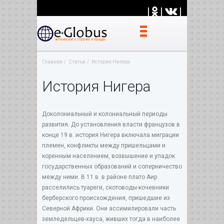
|
|
|
Главная
Статьи
История Нигера
История Нигера
Доколониальный и колониальный периоды
развития. До установления власти французов в
конце 19 в. история Нигера включала миграции
племен, конфликты между пришельцами и
коренным населением, возвышение и упадок
государственных образований и соперничество
между ними. В 11 в. в районе плато Аир
расселились туареги, скотоводы-кочевники
берберского происхождения, пришедшие из
Северной Африки. Они ассимилировали часть
земледельцев-хауса, живших тогда в наиболее