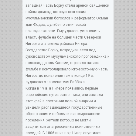
западная часть Борну стали ареной священной
войны джихад, которую возглавил
мусульманский богослов и реформатор Осман
дан Фодио, фульбе по этнической
принадлежности. Ему удалось установить
власть фульбе на большей части Северной
Нигерии и в южных районах Нигера.
Государство Борну, возродившееся под
руководством мусульманского проповедника и
полководца аль-Канеми, отразило натиск
фульбе и контролировало юго-восточную часть
Нигера до появления там в конце 19 в.
суданского завоевателя Раббаха.
Когда в 19 в. в Нигере появились первые
европейские путешественники, они застали
этот край в состоянии полной анархии и
увидели распадающиеся государственные
образования и небольшие изолированные
поселения, жители которых не могли
защититься от агрессивных воинственных
соседей. В 1806 вниз по р.Нигер спустился