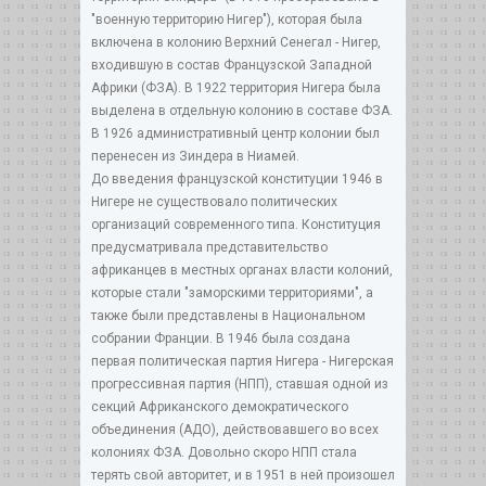
"военную территорию Нигер"), которая была
включена в колонию Верхний Сенегал - Нигер,
входившую в состав Французской Западной
Африки (ФЗА). В 1922 территория Нигера была
выделена в отдельную колонию в составе ФЗА.
В 1926 административный центр колонии был
перенесен из Зиндера в Ниамей.
До введения французской конституции 1946 в
Нигере не существовало политических
организаций современного типа. Конституция
предусматривала представительство
африканцев в местных органах власти колоний,
которые стали "заморскими территориями", а
также были представлены в Национальном
собрании Франции. В 1946 была создана
первая политическая партия Нигера - Нигерская
прогрессивная партия (НПП), ставшая одной из
секций Африканского демократического
объединения (АДО), действовавшего во всех
колониях ФЗА. Довольно скоро НПП стала
терять свой авторитет, и в 1951 в ней произошел