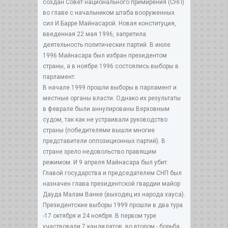
создан Совет национального примирения (СНП)
во главе с начальником штаба вооруженных
сил И.Барре Майнасарой. Новая конституция,
введенная 22 мая 1996, запретила
деятельность политических партий. В июле
1996 Майнасара был избран президентом
страны, а в ноябре 1996 состоялись выборы в
парламент.
В начале 1999 прошли выборы в парламент и
местные органы власти. Однако их результаты
в феврале были аннулированы Верховным
судом, так как не устраивали руководство
страны (победителями вышли многие
представители оппозиционных партий). В
стране зрело недовольство правящим
режимом. И 9 апреля Майнасара был убит.
Главой государства и председателем СНП был
назначен глава президентской гвардии майор
Дауда Малам Ванке (выходец из народа хауса).
Президентские выборы 1999 прошли в два тура
-17 октября и 24 ноября. В первом туре
участвовали 7 кандидатов, во втором - борьба