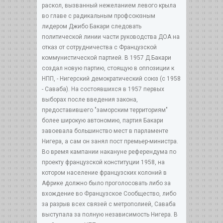
раскол, вызванный нежеланием левого крыла
во главе с радикальным профсоюзным
лидером Джибо Бакари следовать
политической линии части руководства ДОА на
отказ от сотрудничества с Французской
коммунистической партией. В 1957 Д.Бакари
создал новую партию, стоящую в оппозиции к
НПП, - Нигерский демократический союз (с 1958
- Саваба). На состоявшихся в 1957 первых
выборах после введения закона,
предоставившего "заморским территориям"
более широкую автономию, партия Бакари
завоевала большинство мест в парламенте
Нигера, а сам он занял пост премьер-министра.
Во время кампании накануне референдума по
проекту французской конституции 1958, на
котором население французских колоний в
Африке должно было проголосовать либо за
вхождение во Французское Сообщество, либо
за разрыв всех связей с метрополией, Саваба
выступала за полную независимость Нигера. В