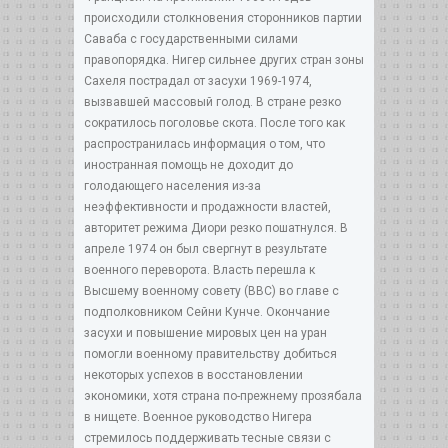
происходили столкновения сторонников партии
Саваба с государственными силами
правопорядка. Нигер сильнее других стран зоны
Сахеля пострадал от засухи 1969-1974,
вызвавшей массовый голод. В стране резко
сократилось поголовье скота. После того как
распространилась информация о том, что
иностранная помощь не доходит до
голодающего населения из-за
неэффективности и продажности властей,
авторитет режима Диори резко пошатнулся. В
апреле 1974 он был свергнут в результате
военного переворота. Власть перешла к
Высшему военному совету (ВВС) во главе с
подполковником Сейни Кунче. Окончание
засухи и повышение мировых цен на уран
помогли военному правительству добиться
некоторых успехов в восстановлении
экономики, хотя страна по-прежнему прозябала
в нищете. Военное руководство Нигера
стремилось поддерживать тесные связи с