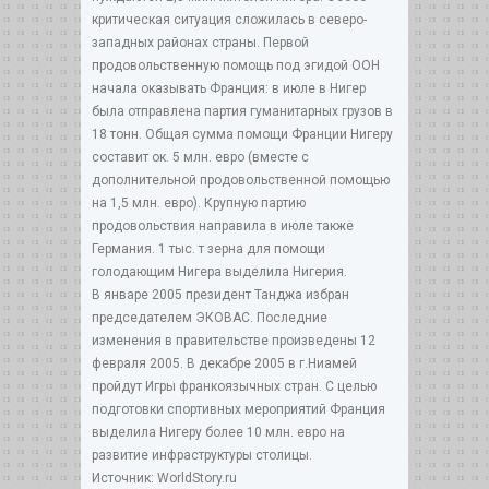
критическая ситуация сложилась в северо-
западных районах страны. Первой
продовольственную помощь под эгидой ООН
начала оказывать Франция: в июле в Нигер
была отправлена партия гуманитарных грузов в
18 тонн. Общая сумма помощи Франции Нигеру
составит ок. 5 млн. евро (вместе с
дополнительной продовольственной помощью
на 1,5 млн. евро). Крупную партию
продовольствия направила в июле также
Германия. 1 тыс. т зерна для помощи
голодающим Нигера выделила Нигерия.
В январе 2005 президент Танджа избран
председателем ЭКОВАС. Последние
изменения в правительстве произведены 12
февраля 2005. В декабре 2005 в г.Ниамей
пройдут Игры франкоязычных стран. С целью
подготовки спортивных мероприятий Франция
выделила Нигеру более 10 млн. евро на
развитие инфраструктуры столицы.
Источник: WorldStory.ru