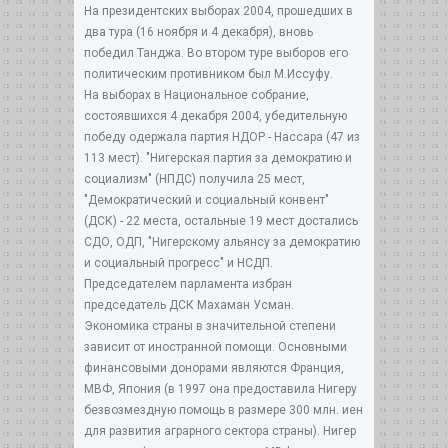
На президентских выборах 2004, прошедших в
два тура (16 ноября и 4 декабря), вновь
победил Танджа. Во втором туре выборов его
политическим противником был М.Иссуфу.
На выборах в Национальное собрание,
состоявшихся 4 декабря 2004, убедительную
победу одержала партия НДОР - Нассара (47 из
113 мест). "Нигерская партия за демократию и
социализм" (НПДС) получила 25 мест,
"Демократический и социальный конвент"
(ДСК) - 22 места, остальные 19 мест достались
СДО, ОДП, "Нигерскому альянсу за демократию
и социальный прогресс" и НСДП.
Председателем парламента избран
председатель ДСК Махаман Усман.
Экономика страны в значительной степени
зависит от иностранной помощи. Основными
финансовыми донорами являются Франция,
МВФ, Япония (в 1997 она предоставила Нигеру
безвозмездную помощь в размере 300 млн. иен
для развития аграрного сектора страны). Нигер