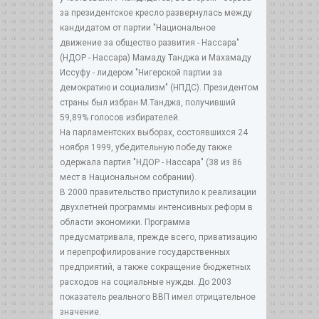
за президентское кресло развернулась между
кандидатом от партии "Национальное
движение за общество развития - Нассара"
(НДОР - Нассара) Мамаду Танджа и Махамаду
Иссуфу - лидером "Нигерской партии за
демократию и социализм" (НПДС). Президентом
страны был избран М.Танджа, получивший
59,89% голосов избирателей.
На парламентских выборах, состоявшихся 24
ноября 1999, убедительную победу также
одержала партия "НДОР - Нассара" (38 из 86
мест в Национальном собрании).
В 2000 правительство приступило к реализации
двухлетней программы интенсивных реформ в
области экономики. Программа
предусматривала, прежде всего, приватизацию
и перепрофилирование государственных
предприятий, а также сокращение бюджетных
расходов на социальные нужды. До 2003
показатель реального ВВП имел отрицательное
значение.