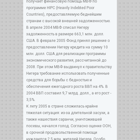
получает финансовую помощь МВФ по
программе HIPC (Heavily Indebted Poor
Countries), предоставляемую беднейшим
странам с высокой внешней задолженностью.
В апреле 2004 МВФ списал Нигеру
задолженность в размере 663,1 млн. долл.
США. В феврале 2005 Фонд принял решение о
предоставлении Нигеру кредита на сумму 10
млн. долл. США для реализации программы
экономического развития, рассчитанной до
2008. При этом МВФ выдвинул к правительству
Нигера требование использовать полученные
средства для борьбы с бедностью и
обеспечения ежегодного роста ВВП на 4%. В
2004 ВВП составил 9,7 млрд. долл., а его рост -
3,5%.
К лету 2005 в стране сложилась крайне
тяжелая ситуация: из-за длительной засухи, а
также нашествия саранчи, уничтожившей
посевы, начался голод. Согласно оценке ООН,
в срочной продовольственной помощи
нуждаются 2,5 млн. жителей Нигера. Особо