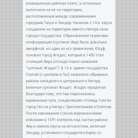
возвышенных районах плато, а остальных
вытеснили на юг на территорию,
расположенную между современными
городами Тахуа и Зиндер. Начиная с 14 в. хауса
создавали на территории южного Нигера свои
города-государства. Образованная туарегами
конфедерация (султанат Аир) была довольно
аморфной, но один из его правителей, Юсуф,
основал город Агадес, который в 1430 стал
столицей Аира (отсюда пошло название
"султанат Агадес"). В 16 в. армия государства
Сонгай (с центром в Гао) захватила обширные
районы западного и центрального Нигера,
включая султанат Агадес. Агадес процветал
благодаря тому, что там пересекались
караванные пути, соединявшие столицу Сонгая
город Гао на р.Нигер с Триполитанией и Египтом.
После завоевания Сонгая марокканскими
войсками в 1591 контроль над частью района
Аир и земель хауса на юго-востоке, включая
Зиндер, установило государство Борну со