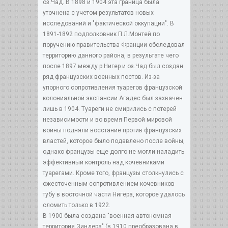
оз.Чад. В 1898 и 1904 эта граница была
уточнена с учетом результатов новых
исследований и "фактической оккупации". В
1891-1892 подполковник П.Л.Монтей по
поручению правительства Франции обследовал
территорию данного района, в результате чего
после 1897 между р.Нигер и оз.Чад был создан
ряд французских военных постов. Из-за
упорного сопротивления туарегов французской
колониальной экспансии Агадес был захвачен
лишь в 1904. Туареги не смирились с потерей
независимости и во время Первой мировой
войны подняли восстание против французских
властей, которое было подавлено после войны,
однако французы еще долго не могли наладить
эффективный контроль над кочевниками
туарегами. Кроме того, французы столкнулись с
ожесточенным сопротивлением кочевников
тубу в восточной части Нигера, которое удалось
сломить только в 1922.
В 1900 была создана "военная автономная
территория Зиндера" (в 1910 преобразована в