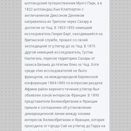
шотландский путешественник Мунго Парк, а в
1822 шотландец Хью Клаппертон с
англичанином Диксоном Денемом
направились из Триполи через Сахару и
достигли оз.Чад. В 1853-1855 немецкий
исследователь Генрих Барт, находившийся на
британской службе, прошел со своей
экспедицией от р.Нигер до оз.Чад. В 1870
другой немецкий исследователь, Густав
Нахтигаль, пересек территорию Сахары от
оазиса Бильма до Нгигми близ оз.Чад. Хотя
среди этих исследователей не было
французов, на международной Берлинской
конференции 1884-1885 по вопросам раздела
Африки район верхнего течения р.Нигер был
объявлен зоной интересов Франции. В 1890
представители Великобритании и Франции
пришли к соглашению об установлении
демаркационной линии между зонами
интересов Великобритании и Франции, которая
проходила от города Сай на р.Нигер до Гаруа на