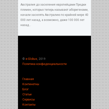
Австралия до заселения европейцами Предки
племен, которых теперь называют аборигенами,
начали заселять Австралию по крайней мере 40
000 лет назад, а возможно, даже 100 000 лет
назад...
©
e-Globus
, 2019
Политика конфиденциальности
Главная
Континетны
Блог
Статьи
Сервисы
Контакты