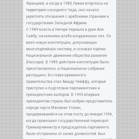
Францией, а когда в 1980 Ливия вторглась на
территорию соседнего Чада, оно начало
укреплять отношения с арабскими странами и
государствами Западной Африки.
С 1989 власть в Нигере перешла в руки Али
Сайбу, начальника штаба вооруженных сил. Он
ввел новую конституцию, допускавшую
многопартийную систему, и основал партию
Национальное движение общества развития
(Нассара). В 1989 действие конституции было
приостановлено, а Национальное собрание
распущено. Во главе временного
правительства стал Амаду Чейффу, который
приступил к подготовке парламентских и
президентских выборов. В 1993 впервые
президентом страны был избран представитель
народе хауса Махаман Усман,
продержавшийся на этом посту до января 1996,
когда произошел государственный переворот.
Премьер-министр и председатель парламента
были отстранены от своих должностей. Был