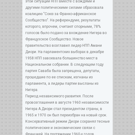
этой ситуации НПП вместе с вождями и
другими политическими силами образовала
коалицию "Союз за Франко-африканское
Сообщество". На референдуме, результаты
которого, впрочем, считают спорными, 78%
голосов было подано за вхождение Нигера во
Французское Сообщество. Новое
правительство возглавил лидер НПП Амани
Диори. На парламентских выборах в декабре
1958 НПП завоевала большинство мест в
Национальном собрании. В следующем году
партия Саваба была запрещена, депутаты,
прошедшие по ее спискам, изгнаны из
парламента, а лидеры партии высланы из
Нигера.
Период независимого развития. После
провозглашения в августе 1960 независимости
Нигера А.Диори стал президентом страны, в
1965 и 1970 он был переизбран на новый срок.
Консервативный режим Диори сохранял тесные
политические и экономические связи с
Францией. На протяжении 1960-х годов